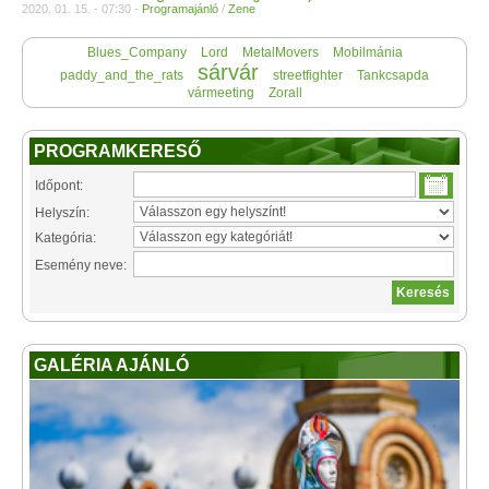
2020. 01. 15. - 07:30 -
Programajánló
/
Zene
Blues_Company
Lord
MetalMovers
Mobilmánia
sárvár
paddy_and_the_rats
streetfighter
Tankcsapda
vármeeting
Zorall
PROGRAMKERESŐ
Időpont:
Helyszín:
Kategória:
Esemény neve:
GALÉRIA AJÁNLÓ