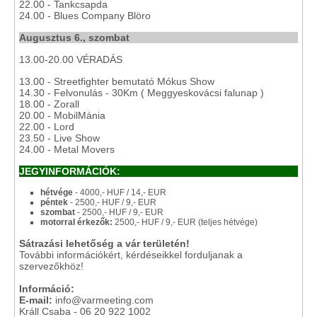
22.00 - Tankcsapda
24.00 - Blues Company Blöro
Augusztus 6., szombat
13.00-20.00 VÉRADÁS
13.00 - Streetfighter bemutató Mókus Show
14.30 - Felvonulás - 30Km ( Meggyeskovácsi falunap )
18.00 - Zorall
20.00 - MobilMánia
22.00 - Lord
23.50 - Live Show
24.00 - Metal Movers
JEGYINFORMÁCIÓK:
hétvége
- 4000,- HUF / 14,- EUR
péntek
- 2500,- HUF / 9,- EUR
szombat
- 2500,- HUF / 9,- EUR
motorral érkezők:
2500,- HUF / 9,- EUR (teljes hétvége)
Sátrazási lehetőség a vár területén!
További információkért, kérdéseikkel forduljanak a
szervezőkhöz!
Információ:
E-mail:
info@varmeeting.com
Králl Csaba - 06 20 922 1002