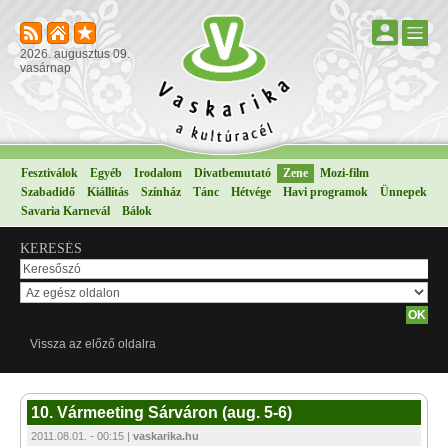
2026. augusztus 09.
vasárnap
Fesztiválok
Egyéb
Irodalom
Divatbemutató
Zene
Mozi-film
Szabadidő
Kiállítás
Színház
Tánc
Hétvége
Havi programok
Ünnepek
Savaria Karnevál
Bálok
KERESÉS
Vissza az előző oldalra
10. Vármeeting Sárváron (aug. 5-6)
2011.08.01. - 00:15 |
vaskarika.hu