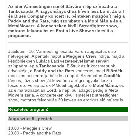
Az idei Vármeetingen ismét Sárváron lép színpadra a
Tankcsapda. A hagyományokhoz híven lesz Lord, Zorall
és Blues Company koncert is, pénteken mozgósít még a
Paddy and the Rats, míg szombaton a MobilMánia és a
MetalMovers. A koncerteken kívül Streetfighter show,
motoros felvonulás és Erotic Live Show színesíti a
programot.
Jubileumi, 10. Vármeeting lesz Sárváron augusztus első
hétvégéjén. A pénteki napot a
Meggie's Crew
indítja, majd a
későbbiekben Lukács Laci vezetésével ismét sárvári
színpadra lép a
Tankcsapda
. Előttük az ír kocsmapunk
üdvöskéje, a
Paddy and the Rats
koncertel, majd
Blöróék
mocskos rakkenrollja böki le a napot. Szombaton
Zorallék
táncos, tüzes show-ját követően a régi nagyoké lesz a
főszerep. Fellép az ex-P.Mobil-tagokból álló
MobilMánia,
és
az elmaradhatatlan
Lord
, a napi buliadagot pedig a
Metal
Movers
zárja. A koncerteken kívül ismét lesz streetfighter
show, motoros felvonulás 30 km-en és erotikus élő műsor is.
Részletes program:
Augusztus 5., péntek
18.00 - Meggie's Crew
20.00 - Paddy and the Rats