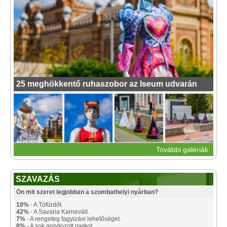
25 meghökkentő ruhaszobor az Iseum udvarán
További galériák
SZAVAZÁS
Ön mit szeret legjobban a szombathelyi nyárban?
10%
- A Tófürdőt.
42%
- A Savaria Karnevált.
7%
- A rengeteg fagyizási lehetőséget.
8%
- A sok gondozott parkot.