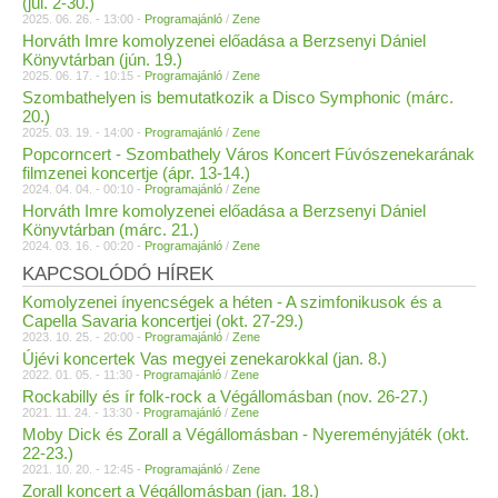
(júl. 2-30.)
2025. 06. 26. - 13:00 -
Programajánló
/
Zene
Horváth Imre komolyzenei előadása a Berzsenyi Dániel
Könyvtárban (jún. 19.)
2025. 06. 17. - 10:15 -
Programajánló
/
Zene
Szombathelyen is bemutatkozik a Disco Symphonic (márc.
20.)
2025. 03. 19. - 14:00 -
Programajánló
/
Zene
Popcorncert - Szombathely Város Koncert Fúvószenekarának
filmzenei koncertje (ápr. 13-14.)
2024. 04. 04. - 00:10 -
Programajánló
/
Zene
Horváth Imre komolyzenei előadása a Berzsenyi Dániel
Könyvtárban (márc. 21.)
2024. 03. 16. - 00:20 -
Programajánló
/
Zene
KAPCSOLÓDÓ HÍREK
Komolyzenei ínyencségek a héten - A szimfonikusok és a
Capella Savaria koncertjei (okt. 27-29.)
2023. 10. 25. - 20:00 -
Programajánló
/
Zene
Újévi koncertek Vas megyei zenekarokkal (jan. 8.)
2022. 01. 05. - 11:30 -
Programajánló
/
Zene
Rockabilly és ír folk-rock a Végállomásban (nov. 26-27.)
2021. 11. 24. - 13:30 -
Programajánló
/
Zene
Moby Dick és Zorall a Végállomásban - Nyereményjáték (okt.
22-23.)
2021. 10. 20. - 12:45 -
Programajánló
/
Zene
Zorall koncert a Végállomásban (jan. 18.)