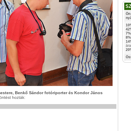
S
Ön 
ny
10
42
7%
8%
14
ára
20
Ös
rmestere, Benkő Sándor fotóriporter és Kondor János
öntést hozták: