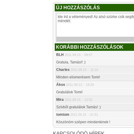
ÚJ HOZZÁSZÓLÁS
KORÁBBI HOZZÁSZÓLÁSOK
BLH
2011.09.13. - 09:57
Gratula, Tamás!! :)
Charles
2011.09.13. - 11:10
Minden elismerésem Tomi!
Ákos
2011.09.13. - 19:29
Gratulálok Tomi!
Mira
2011.09.14. - 12:52
Szívből gratulálok Tamás! :)
tomtom
2011.09.15. - 21:51
Köszönöm szépen mindenkinek !
KAPCSOLÓDÓ HÍREK