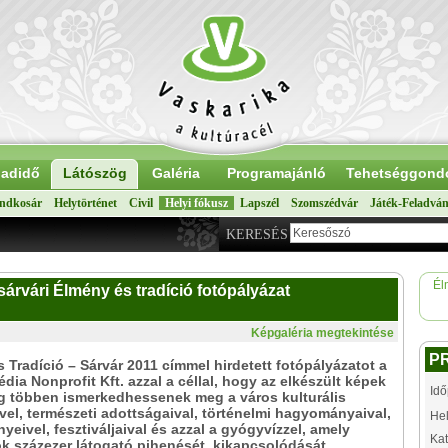
adidő
Látószög
Galéria
Programajánló
Tehetséggond
ndkosár
Helytörténet
Civil
Helyi fókusz
Lapszél
Szomszédvár
Játék-Feladvá
KERESÉS
Él
 sárvári Élmény és tradíció fotópályázat
Képgaléria megtekintése
P
 Tradíció – Sárvár 2011 címmel hirdetett fotópályázatot a
édia Nonprofit Kft. azzal a céllal, hogy az elkészült képek
Idő
g többen ismerkedhessenek meg a város kulturális
el, természeti adottságaival, történelmi hagyományaival,
Hel
yeivel, fesztiváljaival és azzal a gyógyvízzel, amely
Kat
k százezer látogató pihenését, kikapcsolódását,