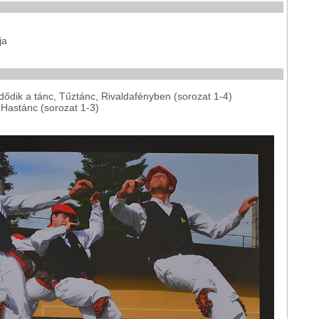
ja
dődik a tánc, Tűztánc, Rivaldafényben (sorozat 1-4)
 Hastánc (sorozat 1-3)