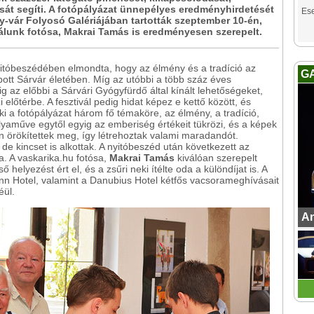
át segíti. A fotópályázat ünnepélyes eredményhirdetését
Es
-vár Folyosó Galériájában tartották szeptember 10-én,
álunk fotósa, Makrai Tamás is eredményesen szerepelt.
yitóbeszédében elmondta, hogy az élmény és a tradíció az
G
ott Sárvár életében. Míg az utóbbi a több száz éves
 az előbbi a Sárvári Gyógyfürdő által kínált lehetőségeket,
előtérbe. A fesztivál pedig hidat képez e kettő között, és
t ki a fotópályázat három fő témaköre, az élmény, a tradíció,
ályaműve egytől egyig az emberiség értékeit tükrözi, és a képek
on örökítettek meg, így létrehoztak valami maradandót.
de kincset is alkottak. A nyitóbeszéd után következett az
. A vaskarika.hu fotósa,
Makrai Tamás
kiválóan szerepelt
 helyezést ért el, és a zsűri neki ítélte oda a különdíjat is. A
 Inn Hotel, valamint a Danubius Hotel kétfős vacsorameghívásait
éül.
An