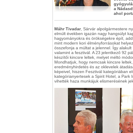
gyógyulás
a Nádasdy
ahol port
Máhr Tivadar
, Sárvár alpolgármestere n
elmúlt években igazán nagy hangsúlyt kap
hagyományokra és örökségekre épít, addig
mint modern kori élményforrásokat helyezi 
összefonja a múltat a jelennel. Így alakul
valamint a fesztivál. A 23 jelentkező 92 p
készítői kincsre leltek, melyet méltó mód
Mondhatjuk, hogy nemcsak kincsre leltek, 
eredményhirdetés és az oklevelek átadása
képeivel, hiszen Fesztivál kategóriában első
kategórianyertesek a Spirit Hotel, a Park
vihették haza munkájuk elismerésének jel