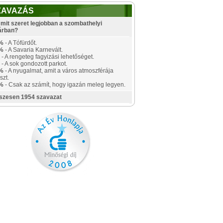
ZAVAZÁS
mit szeret legjobban a szombathelyi
árban?
%
- A Tófürdőt.
%
- A Savaria Karnevált.
- A rengeteg fagyizási lehetőséget.
- A sok gondozott parkot.
%
- A nyugalmat, amit a város atmoszférája
szt.
%
- Csak az számít, hogy igazán meleg legyen.
szesen 1954 szavazat