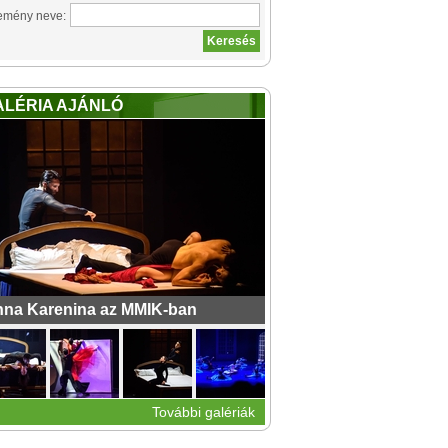
emény neve:
ALÉRIA AJÁNLÓ
na Karenina az MMIK-ban
További galériák