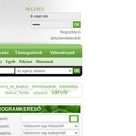
BELÉPÉS
:
Regisztráció
Jelszóemlékeztető
ozás
Támogatóink
Vélemények
ny
Egyéb
Pályázat
Múzeumok
mény_és_tradíció
folklórfesztivál
fotókiállítás
sárvár
Makrai_Tamás
pályázat
ROGRAMKERESŐ
pont:
yszín:
egória: