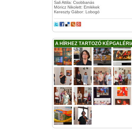
Sali Attila: Csobbanás
Móricz Nikolett: Emlékek
Kereszty Gábor: Lobogó
A HÍRHEZ TARTOZÓ KÉPGALÉRI