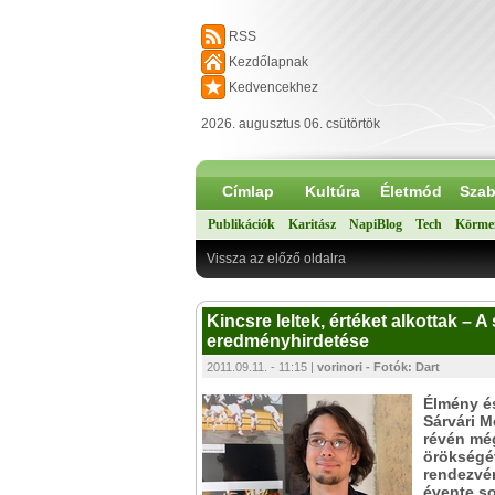
RSS
Kezdőlapnak
Kedvencekhez
2026. augusztus 06. csütörtök
Címlap
Kultúra
Életmód
Szab
Publikációk
Karitász
NapiBlog
Tech
Körme
Vissza az előző oldalra
Kincsre leltek, értéket alkottak – A
eredményhirdetése
2011.09.11. - 11:15 |
vorinori - Fotók: Dart
Élmény és
Sárvári M
révén mé
örökségév
rendezvén
évente so