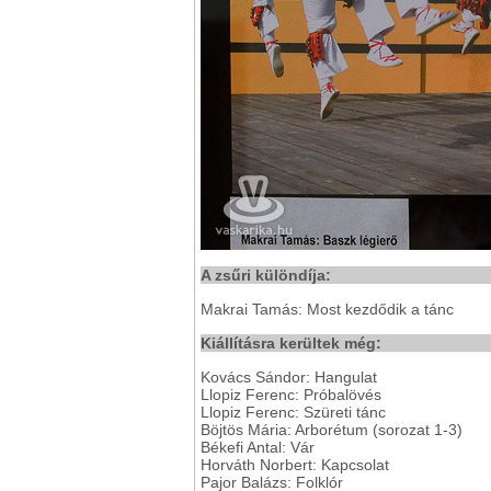
A zsűri különdíja:
Makrai Tamás: Most kezdődik a tánc
Kiállításra kerültek még:
Kovács Sándor:
Hangulat
Llopiz Ferenc: Próbalövés
Llopiz Ferenc: Szüreti tánc
Böjtös Mária: Arborétum (sorozat 1-3)
Békefi Antal: Vár
Horváth Norbert: Kapcsolat
Pajor Balázs: Folklór