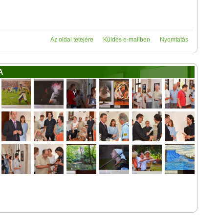
Az oldal tetejére
Küldés e-mailben
Nyomtatás
A