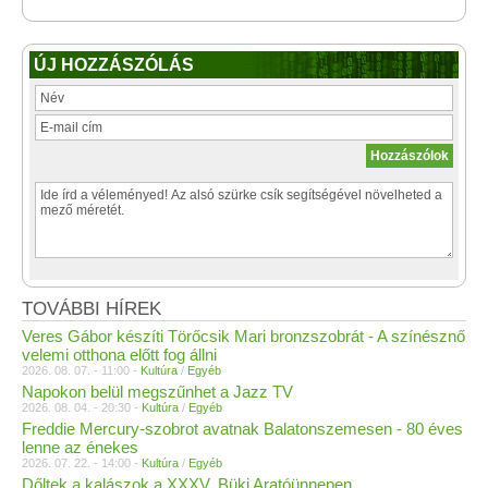
ÚJ HOZZÁSZÓLÁS
TOVÁBBI HÍREK
Veres Gábor készíti Törőcsik Mari bronzszobrát - A színésznő
velemi otthona előtt fog állni
2026. 08. 07. - 11:00 -
Kultúra
/
Egyéb
Napokon belül megszűnhet a Jazz TV
2026. 08. 04. - 20:30 -
Kultúra
/
Egyéb
Freddie Mercury-szobrot avatnak Balatonszemesen - 80 éves
lenne az énekes
2026. 07. 22. - 14:00 -
Kultúra
/
Egyéb
Dőltek a kalászok a XXXV. Büki Aratóünnepen