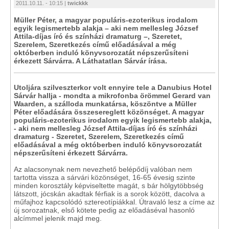
2011.10.11. - 10:15 |
twickkk
Müller Péter, a magyar populáris-ezoterikus irodalom
egyik legismertebb alakja – aki nem mellesleg József
Attila-díjas író és színházi dramaturg –, Szeretet,
Szerelem, Szeretkezés című előadásával a még
októberben induló könyvsorozatát népszerűsíteni
érkezett Sárvárra. A Láthatatlan Sárvár írása.
Utoljára szilveszterkor volt ennyire tele a Danubius Hotel
Sárvár hallja - mondta a mikrofonba örömmel Gerard van
Waarden, a szálloda munkatársa, köszöntve a Müller
Péter előadására összesereglett közönséget. A magyar
populáris-ezoterikus irodalom egyik legismertebb alakja,
- aki nem mellesleg József Attila-díjas író és színházi
dramaturg - Szeretet, Szerelem, Szeretkezés című
előadásával a még októberben induló könyvsorozatát
népszerűsíteni érkezett Sárvárra.
Az alacsonynak nem nevezhető belépődíj valóban nem
tartotta vissza a sárvári közönséget, 16-65 évesig szinte
minden korosztály képviseltette magát, s bár hölgytöbbség
látszott, jócskán akadtak férfiak is a sorok között, dacolva a
műfajhoz kapcsolódó sztereotípiákkal. Útravaló lesz a címe az
új sorozatnak, első kötete pedig az előadáséval hasonló
alcímmel jelenik majd meg.