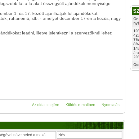
 A legszebb fát a fa alatt összegyűlt ajándékok mennyisége
S
ember 1. és 17. között ajánlhatják fel ajándékukat,
 játék, ruhanemű, stb. - amelyet december 17-én a közös, nagy
Ön 
ny
10
ndékokat leadni, illetve jelentkezni a szervezőknél lehet:
42
7%
8%
14
ára
20
Ös
Az oldal tetejére
Küldés e-mailben
Nyomtatás