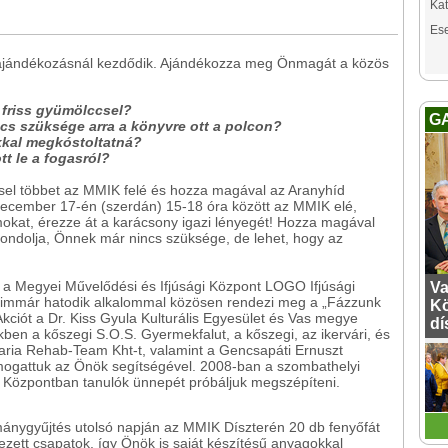
Kat
Es
 ajándékozásnál kezdődik. Ajándékozza meg Önmagát a közös
friss gyümölccsel?
G
cs szüksége arra a könyvre ott a polcon?
kkal megkóstoltatná?
tt le a fogasról?
sel többet az MMIK felé és hozza magával az Aranyhíd
december 17-én (szerdán) 15-18 óra között az MMIK elé,
mokat, érezze át a karácsony igazi lényegét! Hozza magával
 gondolja, Önnek már nincs szüksége, de lehet, hogy az
s a Megyei Művelődési és Ifjúsági Központ LOGO Ifjúsági
Va
t immár hatodik alkalommal közösen rendezi meg a „Fázzunk
Kö
kciót a Dr. Kiss Gyula Kulturális Egyesület és Vas megye
dí
ben a kőszegi S.O.S. Gyermekfalut, a kőszegi, az ikervári, és
aria Rehab-Team Kht-t, valamint a Gencsapáti Ernuszt
gattuk az Önök segítségével. 2008-ban a szombathelyi
ós Központban tanulók ünnepét próbáljuk megszépíteni.
ánygyűjtés utolsó napján az MMIK Díszterén 20 db fenyőfát
kezett csapatok, így Önök is saját készítésű anyagokkal