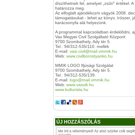
díszíthetnek fel, amelyet „zsűri" értékel.
határozza meg.
Az elfoglalt ajándékozni vágyók 2008. dec
támogatásukat - lehet az könyv, írószer,
karácsonyfa alá helyezünk.
A programmal kapcsolatban érdeklődni, ajá
Vas Megyei Civil Szolgáltató Központ
9700 Szombathely, Ady tér 5.
Tel.: 94/312-535/110. mellék
E-mail:
vasi.civil@mail.vmmik.hu
Web:
www.civilborostyanko.hu
MMIK LOGO Ifjúsági Szolgálat
9700 Szombathely, Ady tér 5.
Tel.: 94/312-535/139.
E-mail:
logo@mail.vmmik.hu
Web:
www.vasvili.hu
www.kulturista.hu
ÚJ HOZZÁSZÓLÁS