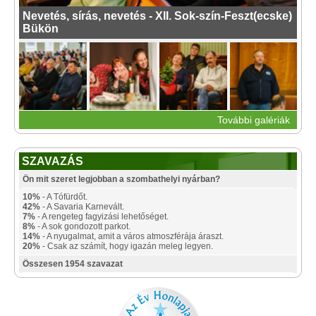
Nevetés, sírás, nevetés - XII. Sok-szín-Feszt(ecske)
Bükön
További galériák
SZAVAZÁS
Ön mit szeret legjobban a szombathelyi nyárban?
10%
- A Tófürdőt.
42%
- A Savaria Karnevált.
7%
- A rengeteg fagyizási lehetőséget.
8%
- A sok gondozott parkot.
14%
- A nyugalmat, amit a város atmoszférája áraszt.
20%
- Csak az számít, hogy igazán meleg legyen.
Összesen 1954 szavazat