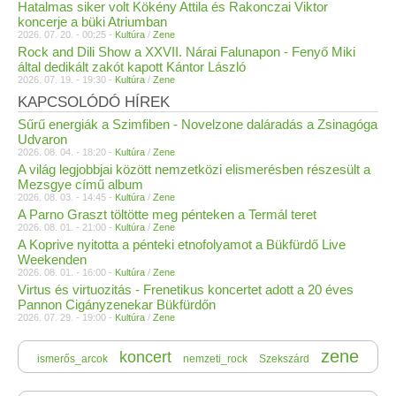
Hatalmas siker volt Kökény Attila és Rakonczai Viktor
koncerje a büki Atriumban
2026. 07. 20. - 00:25 -
Kultúra
/
Zene
Rock and Dili Show a XXVII. Nárai Falunapon - Fenyő Miki
által dedikált zakót kapott Kántor László
2026. 07. 19. - 19:30 -
Kultúra
/
Zene
KAPCSOLÓDÓ HÍREK
Sűrű energiák a Szimfiben - Novelzone daláradás a Zsinagóga
Udvaron
2026. 08. 04. - 18:20 -
Kultúra
/
Zene
A világ legjobbjai között nemzetközi elismerésben részesült a
Mezsgye című album
2026. 08. 03. - 14:45 -
Kultúra
/
Zene
A Parno Graszt töltötte meg pénteken a Termál teret
2026. 08. 01. - 21:00 -
Kultúra
/
Zene
A Koprive nyitotta a pénteki etnofolyamot a Bükfürdő Live
Weekenden
2026. 08. 01. - 16:00 -
Kultúra
/
Zene
Virtus és virtuozitás - Frenetikus koncertet adott a 20 éves
Pannon Cigányzenekar Bükfürdőn
2026. 07. 29. - 19:00 -
Kultúra
/
Zene
zene
koncert
ismerős_arcok
nemzeti_rock
Szekszárd