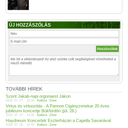
ÚJ HOZZÁSZÓLÁS
TOVÁBBI HÍREK
Szent Jakab-napi orgonaest Jákon
2026. 07. 27. - 15:30 -
Kultúra
/
Zene
Virtus és virtuozitás - A Pannon Cigányzenekar 20 éves
jubileumi koncertje Bükfürdőn (júl. 28.)
2026. 07. 27. - 14:30 -
Kultúra
/
Zene
Haydneum Koncertek Eszterházán a Capella Savariával
2026. 07. 26. - 16:45 -
Kultúra
/
Zene