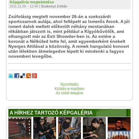
Képgaléria megtekintése
2011.11.29. - 12:40 |
Szakonyi Zoltán
Zsúfolásig megtelt november 26-án a szekszárdi
sportcsarnok aulája, ahol fellépett az Ismerős Arcok. A jól
ismert dalok mellett előkerült néhány mostanában
ritkábban játszott is, mint például a Kígyóbűvölők, ami
elhangzott már az Esti Showder-ben is. Az estére a
koronát a Nélküled tette fel, amit egyemberként énekelt
Nyerges Attilával a közönség. A remek hangulatú koncert
után lélekben átmelegedve lépett ki mindenki a fagyos
novemberi levegőbe.
Nyomtatás
Küldés e-mailben
Az oldal tetejére
A HÍRHEZ TARTOZÓ KÉPGALÉRIA