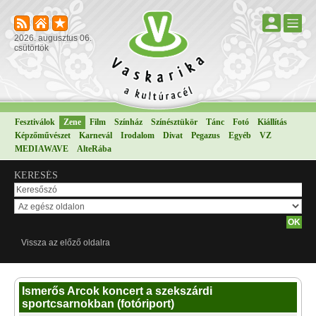
2026. augusztus 06.
csütörtök
Fesztiválok
Zene
Film
Színház
Színésztükör
Tánc
Fotó
Kiállítás
Képzőművészet
Karnevál
Irodalom
Divat
Pegazus
Egyéb
VZ
MEDIAWAVE
AlteRába
KERESÉS
Vissza az előző oldalra
Ismerős Arcok koncert a szekszárdi
sportcsarnokban (fotóriport)