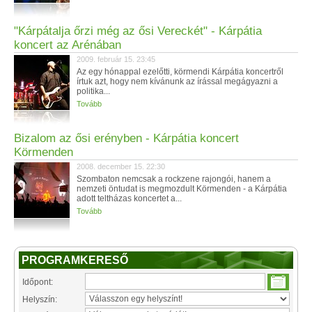
"Kárpátalja őrzi még az ősi Vereckét" - Kárpátia
koncert az Arénában
2009. február 15. 23:45
Az egy hónappal ezelőtti, körmendi Kárpátia koncertről
írtuk azt, hogy nem kívánunk az írással megágyazni a
politika...
Tovább
Bizalom az ősi erényben - Kárpátia koncert
Körmenden
2008. december 15. 22:30
Szombaton nemcsak a rockzene rajongói, hanem a
nemzeti öntudat is megmozdult Körmenden - a Kárpátia
adott teltházas koncertet a...
Tovább
PROGRAMKERESŐ
Időpont:
Helyszín: