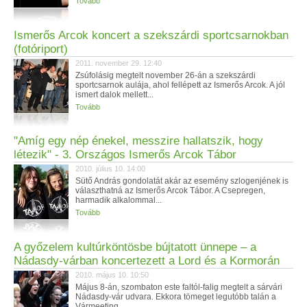
Tovább
Ismerős Arcok koncert a szekszárdi sportcsarnokban
(fotóriport)
2011. november 29. 12:40
Zsúfolásig megtelt november 26-án a szekszárdi
sportcsarnok aulája, ahol fellépett az Ismerős Arcok. A jól
ismert dalok mellett...
Tovább
‎"Amíg egy nép énekel, messzire hallatszik, hogy
létezik" - 3. Országos Ismerős Arcok Tábor
2010. július 10. 14:00
Sütő András gondolatát akár az esemény szlogenjének is
választhatná az Ismerős Arcok Tábor. A Csepregen,
harmadik alkalommal...
Tovább
A győzelem kultúrköntösbe bújtatott ünnepe – a
Nádasdy-várban koncertezett a Lord és a Kormorán
2010. május 10. 10:50
Május 8-án, szombaton este faltól-falig megtelt a sárvári
Nádasdy-vár udvara. Ekkora tömeget legutóbb talán a
Vármeeting...