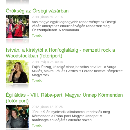
Örökség az Őrségi vásárban
2014. június 30. 20:15
Vas megye egyik legnagyobb rendezvénye az Őrségi
vásár, amelyet az elmúlt hétvégén rendeztek meg
Őriszentpéteren. A sokadalom...
Tovább
István, a királytól a Honfoglalásig - nemzeti rock a
Woodstockban (fotóriport)
2014. május 26. 00:45
Fojtó fűszag, közelgő vihar, hazafias hevület - a Varga
Miklós, Makrai Pál és Gerdesits Ferenc nevével fémjelzett
Magyarock...
Tovább
Égi áldás - VIII. Rába-parti Magyar Ünnep Körmenden
(fotóriport)
2012. június 12. 00:25
Június 9-én nyolcadik alkalommal rendezték meg
Körmenden a Rába-parti Magyar Ünnepet. A
barátságtalan időjárás ellenére sokan...
Tovább