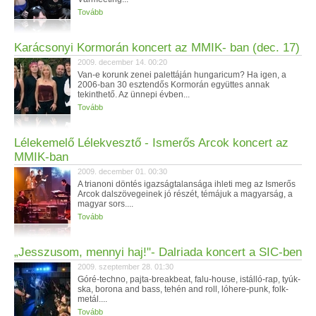
Tovább
Karácsonyi Kormorán koncert az MMIK- ban (dec. 17)
2009. december 14. 00:20
Van-e korunk zenei palettáján hungaricum? Ha igen, a
2006-ban 30 esztendős Kormorán együttes annak
tekinthető. Az ünnepi évben...
Tovább
Lélekemelő Lélekvesztő - Ismerős Arcok koncert az
MMIK-ban
2009. december 01. 00:30
A trianoni döntés igazságtalansága ihleti meg az Ismerős
Arcok dalszövegeinek jó részét, témájuk a magyarság, a
magyar sors....
Tovább
„Jesszusom, mennyi haj!"- Dalriada koncert a SIC-ben
2009. szeptember 28. 01:30
Góré-techno, pajta-breakbeat, falu-house, istálló-rap, tyúk-
ska, borona and bass, tehén and roll, lóhere-punk, folk-
metál....
Tovább