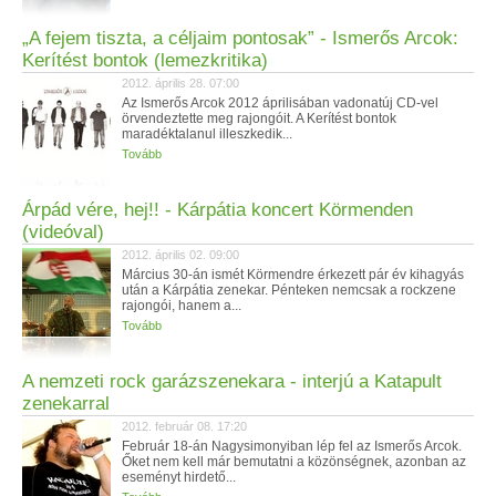
„A fejem tiszta, a céljaim pontosak” - Ismerős Arcok:
Kerítést bontok (lemezkritika)
2012. április 28. 07:00
Az Ismerős Arcok 2012 áprilisában vadonatúj CD-vel
örvendeztette meg rajongóit. A Kerítést bontok
maradéktalanul illeszkedik...
Tovább
Árpád vére, hej!! - Kárpátia koncert Körmenden
(videóval)
2012. április 02. 09:00
Március 30-án ismét Körmendre érkezett pár év kihagyás
után a Kárpátia zenekar. Pénteken nemcsak a rockzene
rajongói, hanem a...
Tovább
A nemzeti rock garázszenekara - interjú a Katapult
zenekarral
2012. február 08. 17:20
Február 18-án Nagysimonyiban lép fel az Ismerős Arcok.
Őket nem kell már bemutatni a közönségnek, azonban az
eseményt hirdető...