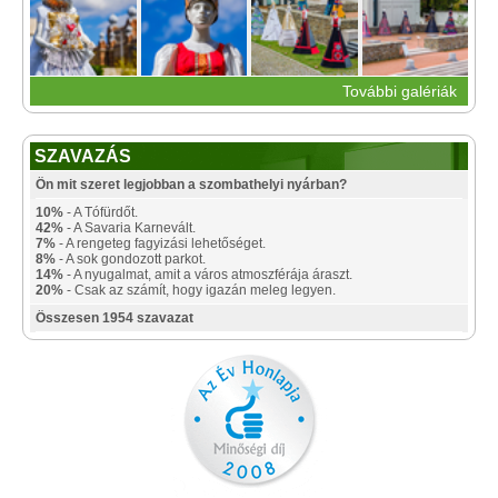
További galériák
SZAVAZÁS
Ön mit szeret legjobban a szombathelyi nyárban?
10%
- A Tófürdőt.
42%
- A Savaria Karnevált.
7%
- A rengeteg fagyizási lehetőséget.
8%
- A sok gondozott parkot.
14%
- A nyugalmat, amit a város atmoszférája áraszt.
20%
- Csak az számít, hogy igazán meleg legyen.
Összesen 1954 szavazat