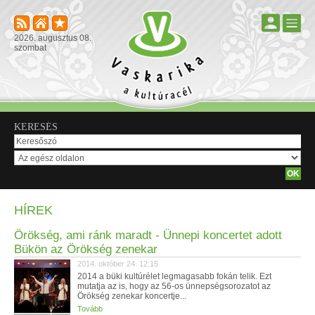
2026. augusztus 08.
szombat
KERESÉS
HÍREK
Örökség, ami ránk maradt - Ünnepi koncertet adott
Bükön az Örökség zenekar
2014. október 24. 12:15
2014 a büki kultúrélet legmagasabb fokán telik. Ezt
mutatja az is, hogy az 56-os ünnepségsorozatot az
Örökség zenekar koncertje...
Tovább