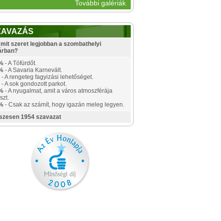
További galériák
ZAVAZÁS
mit szeret legjobban a szombathelyi
árban?
%
- A Tófürdőt.
%
- A Savaria Karnevált.
- A rengeteg fagyizási lehetőséget.
- A sok gondozott parkot.
%
- A nyugalmat, amit a város atmoszférája
szt.
%
- Csak az számít, hogy igazán meleg legyen.
szesen 1954 szavazat