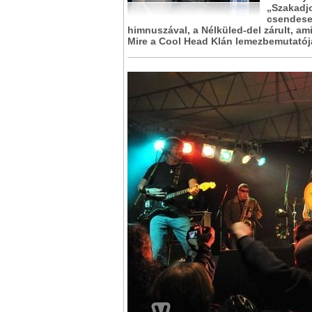
„Szakadjo
csendesed
himnuszával, a Nélküled-del zárult, am
Mire a Cool Head Klán lemezbemutatójár