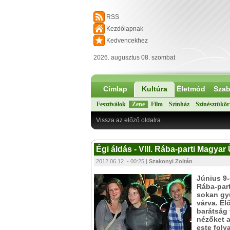
RSS
Kezdőlapnak
Kedvencekhez
2026. augusztus 08. szombat
Címlap
Kultúra
Életmód
Szab
Fesztiválok
Zene
Film
Színház
Színésztükör
Vissza az előző oldalra
Égi áldás - VIII. Rába-parti Magya
2012.06.12. - 00:25 |
Szakonyi Zoltán
Június 9
Rába-part
sokan gyű
várva. El
barátság 
nézőket a
este foly