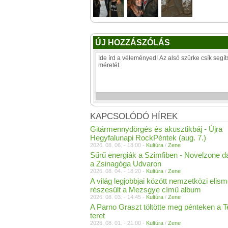
ÚJ HOZZÁSZÓLÁS
KAPCSOLÓDÓ HÍREK
Gitármennydörgés és akusztikbáj - Újra
Hegyfalunapi RockPéntek (aug. 7.)
2026. 08. 06. - 18:00 -
Kultúra
/
Zene
Sűrű energiák a Szimfiben - Novelzone d
a Zsinagóga Udvaron
2026. 08. 04. - 18:20 -
Kultúra
/
Zene
A világ legjobbjai között nemzetközi elis
részesült a Mezsgye című album
2026. 08. 03. - 14:45 -
Kultúra
/
Zene
A Parno Graszt töltötte meg pénteken a 
teret
2026. 08. 01. - 21:00 -
Kultúra
/
Zene