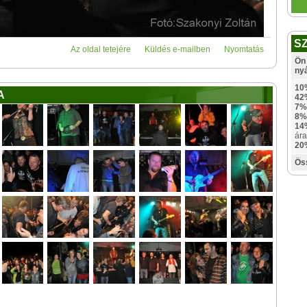
S
Az oldal tetejére
Küldés e-mailben
Nyomtatás
Ön 
ny
10
A
42
7%
8%
14
ára
20
Ös