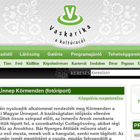
adidő
Látószög
Galéria
Programajánló
Tehetséggond
Tánc
Fotó
Kiállítás
Képzőművészet
Karnevál
Irodalom
Divat
Pegazus
E
KERESÉS
r Ünnep Körmenden (fotóriport)
Képgaléria megtekintése
-én nyolcadik alkalommal rendezték meg Körmenden a
i Magyar Ünnepet. A barátságtalan időjárás ellenére
ltek össze színpad előtt, az Ismerős Arcok zenekarra
őttük lépett fel, a szombathelyi Csillagösvény, akiket régi
P
fűz az Arcokhoz. Bár Nyerges Attiláék műsora alatt a
z eső mosta, remek volt a hangulat, senki nem tágított. Az
Idő
amán ismét megtörtént a csoda, miután felcsendült a