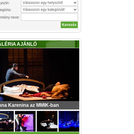
yszín:
egória:
emény neve:
ALÉRIA AJÁNLÓ
na Karenina az MMIK-ban