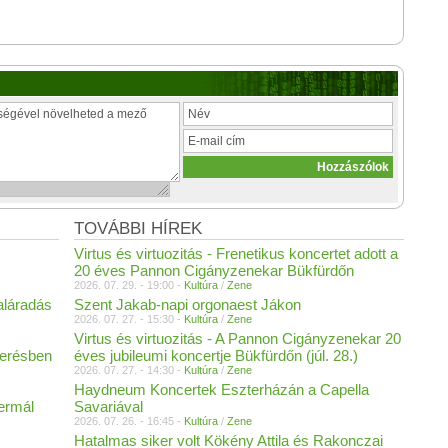
TOVÁBBI HÍREK
Virtus és virtuozitás - Frenetikus koncertet adott a
20 éves Pannon Cigányzenekar Bükfürdőn
2026. 07. 29. - 19:00 -
Kultúra
/
Zene
aláradás
Szent Jakab-napi orgonaest Jákon
2026. 07. 27. - 15:30 -
Kultúra
/
Zene
Virtus és virtuozitás - A Pannon Cigányzenekar 20
merésben
éves jubileumi koncertje Bükfürdőn (júl. 28.)
2026. 07. 27. - 14:30 -
Kultúra
/
Zene
Haydneum Koncertek Eszterházán a Capella
Termál
Savariával
2026. 07. 26. - 16:45 -
Kultúra
/
Zene
Hatalmas siker volt Kökény Attila és Rakonczai