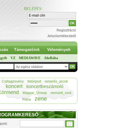
BELÉPÉS
:
Regisztráció
Jelszóemlékeztető
ozás
Támogatóink
Vélemények
gyéb
VZ
MEDIAWAVE
AlteRába
Csillagösvény
fotóriport
ismerős_arcok
koncert
koncertbeszámoló
Körmend
Magyar_Ünnep
nemzeti_rock
zene
Rába
ROGRAMKERESŐ
pont: