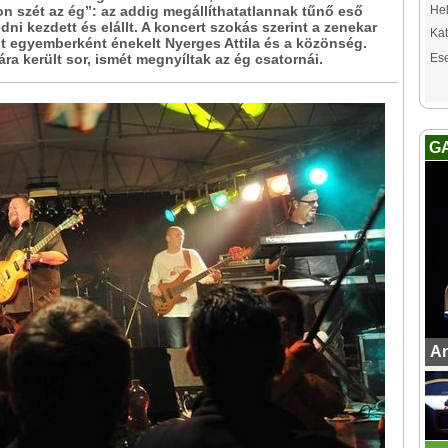
n szét az ég”: az addig megállíthatatlannak tűnő eső
Hel
ni kezdett és elállt. A koncert szokás szerint a zenekar
Kat
it egyemberként énekelt Nyerges Attila és a közönség.
a került sor, ismét megnyíltak az ég csatornái.
Es
G
An