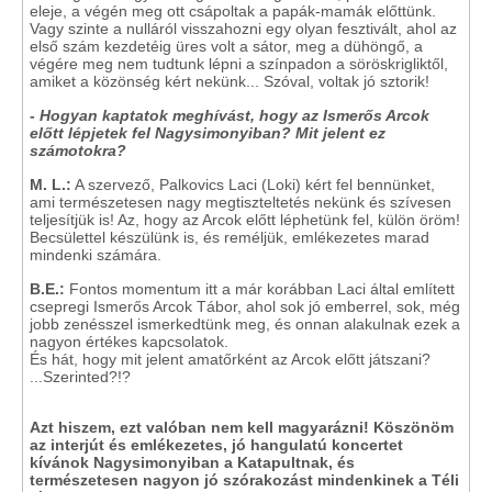
eleje, a végén meg ott csápoltak a papák-mamák előttünk.
Vagy szinte a nulláról visszahozni egy olyan fesztivált, ahol az
első szám kezdetéig üres volt a sátor, meg a dühöngő, a
végére meg nem tudtunk lépni a színpadon a söröskrigliktől,
amiket a közönség kért nekünk... Szóval, voltak jó sztorik!
- Hogyan kaptatok meghívást, hogy az Ismerős Arcok
előtt lépjetek fel Nagysimonyiban? Mit jelent ez
számotokra?
M. L.:
A szervező, Palkovics Laci (Loki) kért fel bennünket,
ami természetesen nagy megtiszteltetés nekünk és szívesen
teljesítjük is! Az, hogy az Arcok előtt léphetünk fel, külön öröm!
Becsülettel készülünk is, és reméljük, emlékezetes marad
mindenki számára.
B.E.:
Fontos momentum itt a már korábban Laci által említett
csepregi Ismerős Arcok Tábor, ahol sok jó emberrel, sok, még
jobb zenésszel ismerkedtünk meg, és onnan alakulnak ezek a
nagyon értékes kapcsolatok.
És hát, hogy mit jelent amatőrként az Arcok előtt játszani?
...Szerinted?!?
Azt hiszem, ezt valóban nem kell magyarázni! Köszönöm
az interjút és emlékezetes, jó hangulatú koncertet
kívánok Nagysimonyiban a Katapultnak, és
természetesen nagyon jó szórakozást mindenkinek a Téli