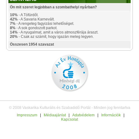
Ön mit szeret legjobban a szombathelyi nyárban?
10%
- A Tófürdőt.
42%
- A Savaria Karnevált.
7%
- A rengeteg fagyizási lehetőséget.
8%
- A sok gondozott parkot.
14%
- A nyugalmat, amit a város atmoszférája áraszt.
20%
- Csak az számít, hogy igazán meleg legyen.
Összesen 1954 szavazat
© 2008 Vaskarika Kulturális és Szabadidő Portál - Minden jog fenntartva
Impresszum
|
Médiaajánlat
|
Adatvédelem
|
Információk
|
Kapcsolat