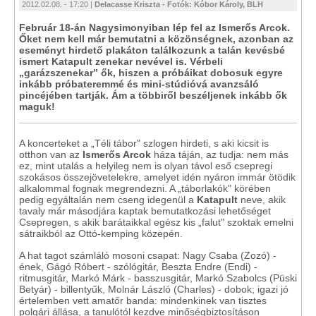
2012.02.08. - 17:20 |
Delacasse Kriszta - Fotók: Kóbor Károly, BLH
Február 18-án Nagysimonyiban lép fel az Ismerős Arcok.
Őket nem kell már bemutatni a közönségnek, azonban az
eseményt hirdető plakáton találkozunk a talán kevésbé
ismert Katapult zenekar nevével is. Vérbeli
„garázszenekar” ők, hiszen a próbáikat dobosuk egyre
inkább próbateremmé és mini-stúdióvá avanzsáló
pincéjében tartják. Ám a többiről beszéljenek inkább ők
maguk!
A koncerteket a „Téli tábor" szlogen hirdeti, s aki kicsit is
otthon van az
Ismerős Arcok
háza táján, az tudja: nem más
ez, mint utalás a helyileg nem is olyan távol eső csepregi
szokásos összejövetelekre, amelyet idén nyáron immár ötödik
alkalommal fognak megrendezni. A „táborlakók" körében
pedig egyáltalán nem cseng idegenül a
Katapult
neve, akik
tavaly már másodjára kaptak bemutatkozási lehetőséget
Csepregen, s akik barátaikkal egész kis „falut" szoktak emelni
sátraikból az Ottó-kemping közepén.
A hat tagot számláló mosoni csapat: Nagy Csaba (Zozó) -
ének, Gágó Róbert - szólógitár, Beszta Endre (Endi) -
ritmusgitár, Markó Márk - basszusgitár, Markó Szabolcs (Püski
Betyár) - billentyűk, Molnár László (Charles) - dobok; igazi jó
értelemben vett amatőr banda: mindenkinek van tisztes
polgári állása, a tanulótól kezdve minőségbiztosításon