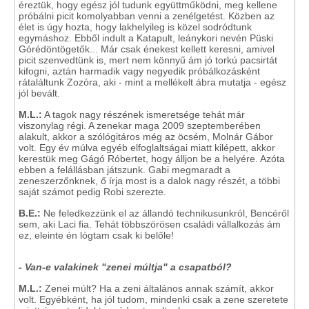
éreztük, hogy egész jól tudunk együttműködni, meg kellene
próbálni picit komolyabban venni a zenélgetést. Közben az
élet is úgy hozta, hogy lakhelyileg is közel sodródtunk
egymáshoz. Ebből indult a Katapult, leánykori nevén Püski
Górédöntögetők... Már csak énekest kellett keresni, amivel
picit szenvedtünk is, mert nem könnyű ám jó torkú pacsirtát
kifogni, aztán harmadik vagy negyedik próbálkozásként
rátaláltunk Zozóra, aki - mint a mellékelt ábra mutatja - egész
jól bevált.
M.L.:
A tagok nagy részének ismeretsége tehát már
viszonylag régi. A zenekar maga 2009 szeptemberében
alakult, akkor a szólógitáros még az öcsém, Molnár Gábor
volt. Egy év múlva egyéb elfoglaltságai miatt kilépett, akkor
kerestük meg Gágó Róbertet, hogy álljon be a helyére. Azóta
ebben a felállásban játszunk. Gabi megmaradt a
zeneszerzőnknek, ő írja most is a dalok nagy részét, a többi
saját számot pedig Robi szerezte.
B.E.:
Ne feledkezzünk el az állandó technikusunkról, Bencéről
sem, aki Laci fia. Tehát többszörösen családi vállalkozás ám
ez, eleinte én lógtam csak ki belőle!
- Van-e valakinek "zenei múltja" a csapatból?
M.L.:
Zenei múlt? Ha a zeni általános annak számít, akkor
volt. Egyébként, ha jól tudom, mindenki csak a zene szeretete