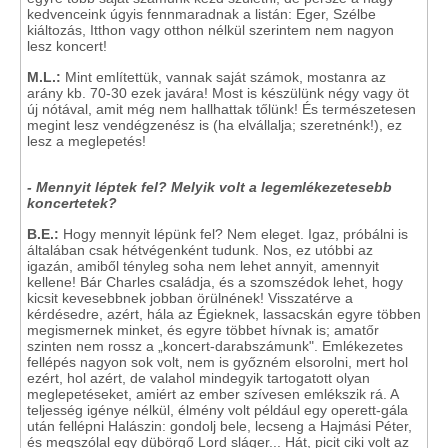
kedvenceink úgyis fennmaradnak a listán: Eger, Szélbe
kiáltozás, Itthon vagy otthon nélkül szerintem nem nagyon
lesz koncert!
M.L.:
Mint említettük, vannak saját számok, mostanra az
arány kb. 70-30 ezek javára! Most is készülünk négy vagy öt
új nótával, amit még nem hallhattak tőlünk! És természetesen
megint lesz vendégzenész is (ha elvállalja; szeretnénk!), ez
lesz a meglepetés!
- Mennyit léptek fel? Melyik volt a legemlékezetesebb
koncertetek?
B.E.:
Hogy mennyit lépünk fel? Nem eleget. Igaz, próbálni is
általában csak hétvégenként tudunk. Nos, ez utóbbi az
igazán, amiből tényleg soha nem lehet annyit, amennyit
kellene! Bár Charles családja, és a szomszédok lehet, hogy
kicsit kevesebbnek jobban örülnének! Visszatérve a
kérdésedre, azért, hála az Égieknek, lassacskán egyre többen
megismernek minket, és egyre többet hívnak is; amatőr
szinten nem rossz a „koncert-darabszámunk". Emlékezetes
fellépés nagyon sok volt, nem is győzném elsorolni, mert hol
ezért, hol azért, de valahol mindegyik tartogatott olyan
meglepetéseket, amiért az ember szívesen emlékszik rá. A
teljesség igénye nélkül, élmény volt például egy operett-gála
után fellépni Halászin: gondolj bele, lecseng a Hajmási Péter,
és megszólal egy dübörgő Lord sláger... Hát, picit ciki volt az