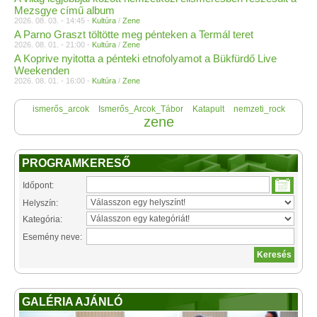
Mezsgye című album
2026. 08. 03. - 14:45 -
Kultúra
/
Zene
A Parno Graszt töltötte meg pénteken a Termál teret
2026. 08. 01. - 21:00 -
Kultúra
/
Zene
A Koprive nyitotta a pénteki etnofolyamot a Bükfürdő Live
Weekenden
2026. 08. 01. - 16:00 -
Kultúra
/
Zene
ismerős_arcok
Ismerős_Arcok_Tábor
Katapult
nemzeti_rock
zene
PROGRAMKERESŐ
Időpont:
Helyszín:
Kategória:
Esemény neve:
GALÉRIA AJÁNLÓ