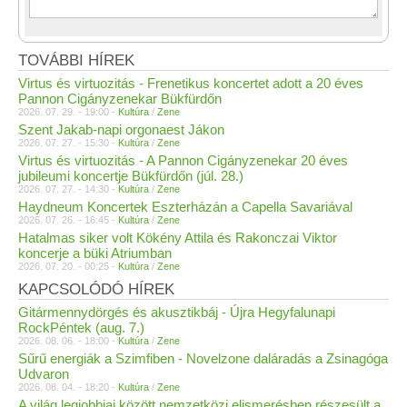
TOVÁBBI HÍREK
Virtus és virtuozitás - Frenetikus koncertet adott a 20 éves
Pannon Cigányzenekar Bükfürdőn
2026. 07. 29. - 19:00 -
Kultúra
/
Zene
Szent Jakab-napi orgonaest Jákon
2026. 07. 27. - 15:30 -
Kultúra
/
Zene
Virtus és virtuozitás - A Pannon Cigányzenekar 20 éves
jubileumi koncertje Bükfürdőn (júl. 28.)
2026. 07. 27. - 14:30 -
Kultúra
/
Zene
Haydneum Koncertek Eszterházán a Capella Savariával
2026. 07. 26. - 16:45 -
Kultúra
/
Zene
Hatalmas siker volt Kökény Attila és Rakonczai Viktor
koncerje a büki Atriumban
2026. 07. 20. - 00:25 -
Kultúra
/
Zene
KAPCSOLÓDÓ HÍREK
Gitármennydörgés és akusztikbáj - Újra Hegyfalunapi
RockPéntek (aug. 7.)
2026. 08. 06. - 18:00 -
Kultúra
/
Zene
Sűrű energiák a Szimfiben - Novelzone daláradás a Zsinagóga
Udvaron
2026. 08. 04. - 18:20 -
Kultúra
/
Zene
A világ legjobbjai között nemzetközi elismerésben részesült a