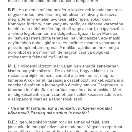
miatt és autodidakta módon tanult a hangszeren.
B.E.:
Ha a zenei múltba belefér a közkedvelt lakodalmas rock
négyakkordos mívelése, brigádbulikon a halvány őszirózsa,
meg a Jeremy éktelen üvöltése, akkor igen, sokunknak!
Komolyra fordítva, nem vagyunk profik, az élőzene varázsába
belefér az a néhány félrefogott riff vagy akkord, de igyekszünk
a lehető legjobban tenni a dolgunkat. Igazán talán Márk az,
aki tényleg Istenáldotta tehetség, nálunk basszer, egy másik
együttesben dobol, gitározik, és mellette minden vasárnap a
püski templomban orgonál. A múltkor ajánlottam neki még a
dorombot és a cimbalmot, de nagyon csúnya dolgokat
emlegetett a felmenőimről utána...
M. L.:
Mindenki játszott már valamilyen amatőr zenekarban
kisebb-nagyobb sikerrel. De az közös, hogy a klasszikus
rockot szeretjük, nemzeti vonallal átszőve, és ez, meg az
Ismerős Arcok baráti társasága összehozott minket. Azóta is a
zenekar életében a legnagyobb élmény, amikor Csepregen, a
táborban felléphetünk a barátainknak és a barátainkkal! Mert
mindig készítünk olyan számot, amit velük közösen adunk elő
a színpadon! Mert ez a tábor róluk szól!
-
Ha már itt tartunk, ezt a nemzeti, rockzenei vonalat
követitek? Esetleg más stílus is belefér?
B.E.:
Igen, leginkább talán rock és annak válfajai, amit
játszunk, de megspékelve sok mindennel. Vegyes a repertoár,
egyre több saját számunk kezd születni, de persze a nagy