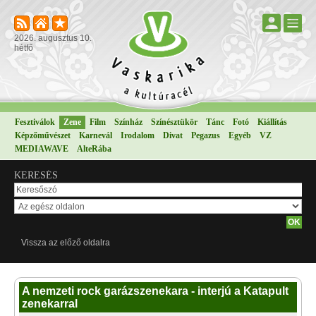
2026. augusztus 10.
hétfő
Fesztiválok
Zene
Film
Színház
Színésztükör
Tánc
Fotó
Kiállítás
Képzőművészet
Karnevál
Irodalom
Divat
Pegazus
Egyéb
VZ
MEDIAWAVE
AlteRába
KERESÉS
Vissza az előző oldalra
A nemzeti rock garázszenekara - interjú a Katapult
zenekarral