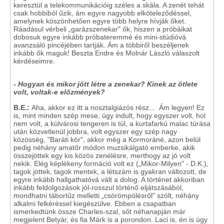
keresztül a telekommunikációig széles a skála. A zenét tehát
csak hobbiból űzik, ám egyre nagyobb elköteleződéssel,
amelynek köszönhetően egyre több helyre hívják őket.
Ráadásul vérbeli „garázszenekar" ők, hiszen a próbáikat
dobosuk egyre inkább próbateremmé és mini-stúdióvá
avanzsáló pincéjében tartják. Ám a többiről beszéljenek
inkább ők maguk! Beszta Endre és Molnár László válaszolt
kérdéseimre.
- Hogyan és mikor jött létre a zenekar? Kinek az ötlete
volt, voltak-e előzmények?
B.E.:
Aha, akkor ez itt a nosztalgiázós rész... Ám legyen! Ez
is, mint minden szép mese, úgy indult, hogy egyszer volt, hol
nem volt, a külvárosi tengeren is túl, a kurtafarkú malac túrása
után közvetlenül jobbra, volt egyszer egy szép nagy
közösség, "Baráti kör", akkor még a Kormoráné, azon belül
pedig néhány amatőr módon muzsikálgató emberke, akik
összejöttek egy kis közös zenélésre, merthogy az jó volt
nekik. Elég képlékeny formáció volt ez („Mikor-Milyen"
- D.K.),
tagok jöttek, tagok mentek, a létszám is gyakran változott, de
egyre inkább hallgathatóvá vált a dolog. A történet akkoriban
inkább feldolgozások jól-rosszul történő eljátszásából,
mondhatni tábortűz melletti „csörömpölésről" szólt, néhány
alkalmi felkéréssel kiegészülve. Ebben a csapatban
ismerkedtünk össze Charles-szal, sőt néhanapján már
megjelent Betyár, és fia Márk is a porondon. Laci is, én is úgy