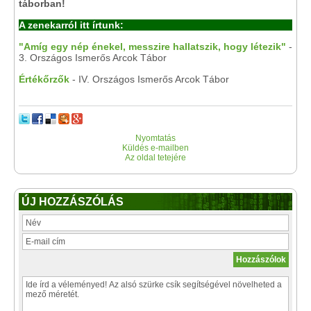
táborban!
A zenekarról itt írtunk:
"Amíg egy nép énekel, messzire hallatszik, hogy létezik"
-
3. Országos Ismerős Arcok Tábor
Értékőrzők
- IV. Országos Ismerős Arcok Tábor
Nyomtatás
Küldés e-mailben
Az oldal tetejére
ÚJ HOZZÁSZÓLÁS