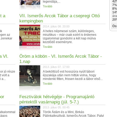
42
legendája,...
7%
Tovább
8%
14
t a
VII. Ismerős Arcok Tábor a csepregi Ottó
ára
20
kempingben
Ös
2014. július 08. 20:00
ik
A hetes népmesei szám, különleges,
egen az
misztikus – már csak ezért is érdemes
A zenekar
izgalommal gondolni a két nap múlva
kezdődő eseményre.
Tovább
a VI.
Öröm a köbön - VI. Ismerős Arcok Tábor -
1.nap
2013. július 07. 17:00
bor jó része
A beköltöző est hosszúra nyúlt tábori
 volt a
éjszakája után nem hittük volna, hogy
 a...
mindenki fitten, frissen kezdi a tábor első...
Tovább
bor
Fesztiválok hétvégéje - Programajánló
péntektől vasárnapig (júl. 5-7.)
2013. július 05. 00:45
 alkalommal
Török Ádám és a Mini, Birkás
zágos
Pálinkafesztivál, Ismerős Arcok Tábor, Patyi