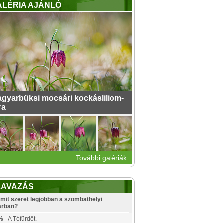
ALÉRIA AJÁNLÓ
gyarbüksi mocsári kockásliliom-
ra
További galériák
ZAVAZÁS
mit szeret legjobban a szombathelyi
árban?
%
- A Tófürdőt.