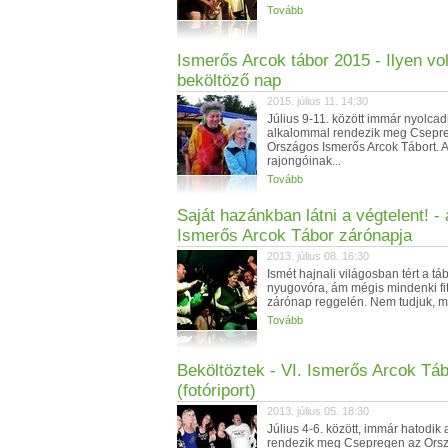
Tovább
Ismerős Arcok tábor 2015 - Ilyen vol
beköltöző nap
2015. július 11. 14:30
Július 9-11. között immár nyolcad
alkalommal rendezik meg Csepr
Országos Ismerős Arcok Tábort. 
rajongóinak...
Tovább
Saját hazánkban látni a végtelent! - 
Ismerős Arcok Tábor zárónapja
2013. július 08. 16:30
Ismét hajnali világosban tért a tá
nyugovóra, ám mégis mindenki fitt
zárónap reggelén. Nem tudjuk, mi
Tovább
Beköltöztek - VI. Ismerős Arcok Tá
(fotóriport)
2013. július 05. 18:30
Július 4-6. között, immár hatodik
rendezik meg Csepregen az Ors