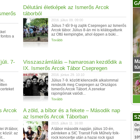
G
Délutáni életképek az Ismerős Arcok
Ismerős
táborból
2016. július 09. 09:00
Július 7-től 9-ig zajlik Csepregen az Ismerős
Arcok tábor. Július 8-án mi is kilátogattunk
kkel
az Ottó kempingbe, ahol éppen a büki...
fontos a
Tovább
Ma
úli. 7-
Visszaszámlálás – hamarosan kezdődik a
tú
IX. Ismerős Arcok Tábor Csepregen
2016. június 29. 10:10
le,
Július 7-9. között kilencedik alkalommal
őtlen
rendezik meg Csepregen az Országos
ncerteket
Ismerős Arcok Tábort. A zenekar
rajongóinak valódi...
Tovább
s Arcok
A zöld, a bíbor és a fekete – Második nap
az Ismerős Arcok Táborban
S
2015. július 11. 16:00
Ön 
i IA tábor,
A tábor második napján, július 10-én,
ny
c közül: az
pénteken a SIC Transit Folk Műhely folk-
10
...
rock koncertje után a hazai rock igazi