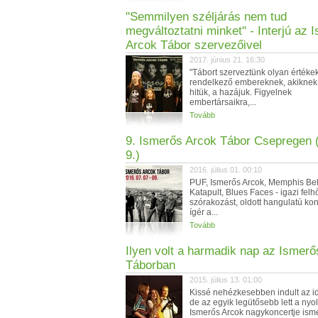
"Semmilyen széljárás nem tud
megváltoztatni minket" - Interjú az 
Arcok Tábor szervezőivel
2017. június 21. 16:30
"Tábort szerveztünk olyan értéke
rendelkező embereknek, akiknek 
hitük, a hazájuk. Figyelnek
embertársaikra,...
Tovább
9. Ismerős Arcok Tábor Csepregen (j
9.)
2016. július 01. 00:10
PUF, Ismerős Arcok, Memphis Bel
Katapult, Blues Faces - igazi felh
szórakozást, oldott hangulatú ko
ígér a...
Tovább
Ilyen volt a harmadik nap az Ismerő
Táborban
2015. július 13. 01:00
Kissé nehézkesebben indult az ide
de az egyik legütősebb lett a nyol
Ismerős Arcok nagykoncertje ismét