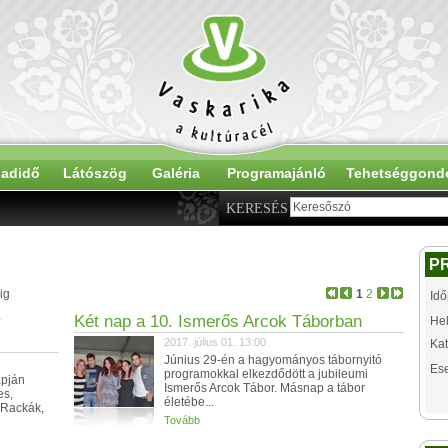
adidő
Látószög
Galéria
Programajánló
Tehetséggond
KERESÉS
P
ig
1
2
Idő
r
Két nap a 10. Ismerős Arcok Táborban
Hel
2017. július 01. 13:00
Kat
Június 29-én a hagyományos tábornyitó
Es
programokkal elkezdődött a jubileumi
apján
Ismerős Arcok Tábor. Másnap a tábor
es,
életébe...
 Rackák,
Tovább