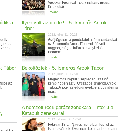
Vesszős Fesztivál - csak néhány program
július első...
Tovább
ődik a
Ilyen volt az ötödik! - 5. Ismerős Arcok
Tábor
2012. július 11. 00:25
todik
Gyűjtögetem a gondolatokat és mondatokat
egen az
az 5. Ismerős Arcok Táborról. Jó volt
 zenekar...
nagyon, mégis, talán a tavalyi első
táborom...
Tovább
ok Tábor
Beköltöztek - 5. Ismerős Arcok Tábor
2012. július 06. 17:50
Megnyitotta kapuit Csepregen, az Ottó
ingbe az
kempingben az 5. Országos Ismerős Arcok
ek
Tábor. Ahogy az eddigi években, úgy idén is
már...
Tovább
A nemzeti rock garázszenekara - interjú a
r,
Katapult zenekarral
2012. február 08. 17:20
Február 18-án Nagysimonyiban lép fel az
Ismerős Arcok. Őket nem kell már bemutatni
gét, akkor