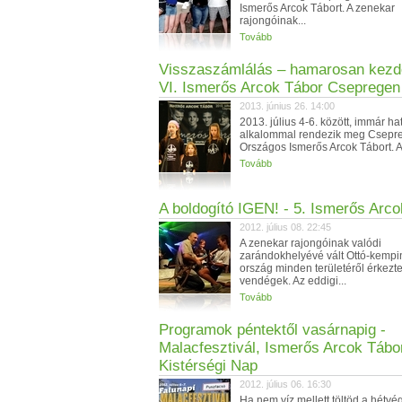
Ismerős Arcok Tábort. A zenekar
rajongóinak...
Tovább
Visszaszámlálás – hamarosan kezd
VI. Ismerős Arcok Tábor Csepregen
2013. június 26. 14:00
2013. július 4-6. között, immár ha
alkalommal rendezik meg Csepr
Országos Ismerős Arcok Tábort. A
Tovább
A boldogító IGEN! - 5. Ismerős Arc
2012. július 08. 22:45
A zenekar rajongóinak valódi
zarándokhelyévé vált Ottó-kemp
ország minden területéről érkezt
vendégek. Az eddigi...
Tovább
Programok péntektől vasárnapig -
Malacfesztivál, Ismerős Arcok Tábo
Kistérségi Nap
2012. július 06. 16:30
Ha nem víz mellett töltöd a hétvé