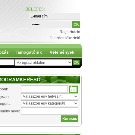
BELÉPÉS
:
Regisztráció
Jelszóemlékeztető
ozás
Támogatóink
Vélemények
ROGRAMKERESŐ
pont:
yszín:
egória:
emény neve: