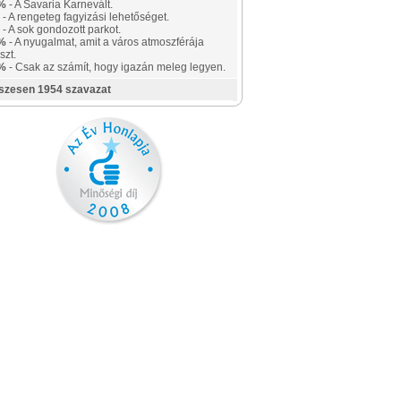
%
- A Savaria Karnevált.
- A rengeteg fagyizási lehetőséget.
- A sok gondozott parkot.
%
- A nyugalmat, amit a város atmoszférája
szt.
%
- Csak az számít, hogy igazán meleg legyen.
szesen 1954 szavazat