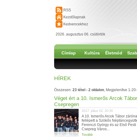
RSS
Kezdőlapnak
Kedvencekhez
2026. augusztus 06. csütörtök
Címlap
Kultúra
Életmód
Szab
HÍREK
Összesen:
23 tétel - 2 oldalon
, Megjelenítve 1-20-
Véget ért a 10. Ismerős Arcok Tábo
Csepregen
2017. július 02. 20:30
A 10. Ismerős Arcok Tábor zárón
fellépett a Szökős Néptáncegyütt
Ferenczi György és az Első Pesti
Csepreg Város...
Tovább