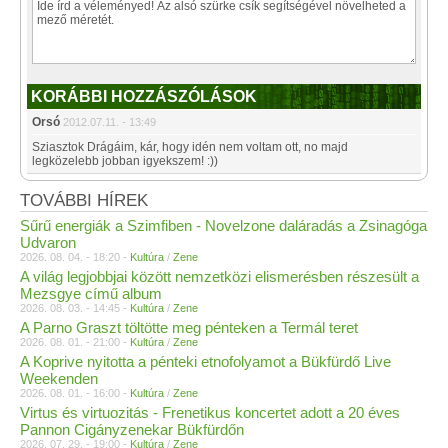
KORÁBBI HOZZÁSZÓLÁSOK
Orsó
2012.07.11. - 13:49
Sziasztok Drágáim, kár, hogy idén nem voltam ott, no majd
legközelebb jobban igyekszem! :))
TOVÁBBI HÍREK
Sűrű energiák a Szimfiben - Novelzone daláradás a Zsinagóga
Udvaron
2026. 08. 04. - 18:20 -
Kultúra
/
Zene
A világ legjobbjai között nemzetközi elismerésben részesült a
Mezsgye című album
2026. 08. 03. - 14:45 -
Kultúra
/
Zene
A Parno Graszt töltötte meg pénteken a Termál teret
2026. 08. 01. - 21:00 -
Kultúra
/
Zene
A Koprive nyitotta a pénteki etnofolyamot a Bükfürdő Live
Weekenden
2026. 08. 01. - 16:00 -
Kultúra
/
Zene
Virtus és virtuozitás - Frenetikus koncertet adott a 20 éves
Pannon Cigányzenekar Bükfürdőn
2026. 07. 29. - 19:00 -
Kultúra
/
Zene