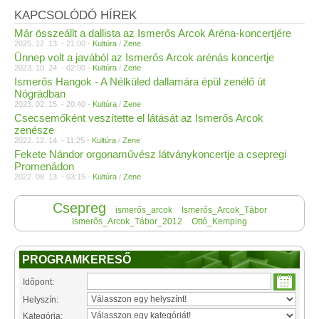
KAPCSOLÓDÓ HÍREK
Már összeállt a dallista az Ismerős Arcok Aréna-koncertjére
2025. 12. 13. - 21:00 -
Kultúra
/
Zene
Ünnep volt a javából az Ismerős Arcok arénás koncertje
2023. 10. 24. - 02:00 -
Kultúra
/
Zene
Ismerős Hangok - A Nélküled dallamára épül zenélő út
Nógrádban
2023. 02. 15. - 20:40 -
Kultúra
/
Zene
Csecsemőként veszítette el látását az Ismerős Arcok
zenésze
2022. 12. 14. - 11:25 -
Kultúra
/
Zene
Fekete Nándor orgonaművész látványkoncertje a csepregi
Promenádon
2022. 08. 13. - 03:15 -
Kultúra
/
Zene
Csepreg
ismerős_arcok
Ismerős_Arcok_Tábor
Ismerős_Arcok_Tábor_2012
Ottó_Kemping
PROGRAMKERESŐ
Időpont:
Helyszín:
Kategória: