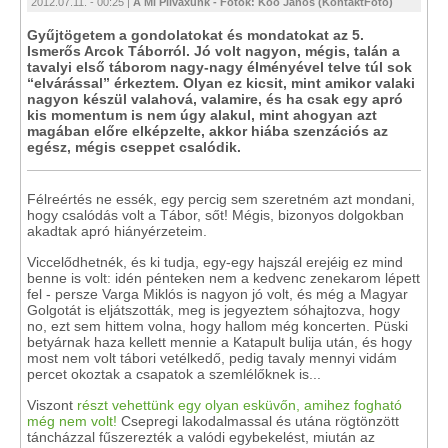
2012.07.11. - 00:25 |
A Mi Pilvaxunk - Fotók: Köő János (KontaktFotó)
Gyűjtögetem a gondolatokat és mondatokat az 5.
Ismerős Arcok Táborról. Jó volt nagyon, mégis, talán a
tavalyi első táborom nagy-nagy élményével telve túl sok
“elvárással” érkeztem. Olyan ez kicsit, mint amikor valaki
nagyon készül valahová, valamire, és ha csak egy apró
kis momentum is nem úgy alakul, mint ahogyan azt
magában előre elképzelte, akkor hiába szenzációs az
egész, mégis cseppet csalódik.
Félreértés ne essék, egy percig sem szeretném azt mondani,
hogy csalódás volt a Tábor, sőt! Mégis, bizonyos dolgokban
akadtak apró hiányérzeteim.
Viccelődhetnék, és ki tudja, egy-egy hajszál erejéig ez mind
benne is volt: idén pénteken nem a kedvenc zenekarom lépett
fel - persze Varga Miklós is nagyon jó volt, és még a Magyar
Golgotát is eljátszották, meg is jegyeztem sóhajtozva, hogy
no, ezt sem hittem volna, hogy hallom még koncerten. Püski
betyárnak haza kellett mennie a Katapult bulija után, és hogy
most nem volt tábori vetélkedő, pedig tavaly mennyi vidám
percet okoztak a csapatok a szemlélőknek is...
Viszont
részt vehettünk egy olyan esküvőn, amihez fogható
még nem volt!
Csepregi lakodalmassal és utána rögtönzött
táncházzal fűszerezték a valódi egybekelést, miután az