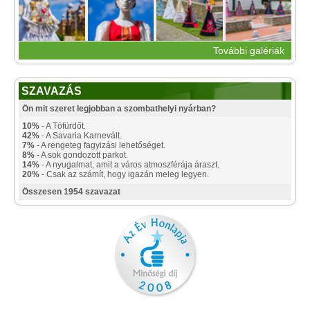
További galériák
SZAVAZÁS
Ön mit szeret legjobban a szombathelyi nyárban?
10%
- A Tófürdőt.
42%
- A Savaria Karnevált.
7%
- A rengeteg fagyizási lehetőséget.
8%
- A sok gondozott parkot.
14%
- A nyugalmat, amit a város atmoszférája áraszt.
20%
- Csak az számít, hogy igazán meleg legyen.
Összesen 1954 szavazat