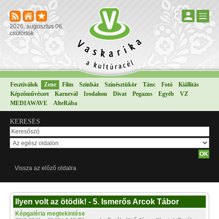
2026. augusztus 06.
csütörtök
Fesztiválok
Zene
Film
Színház
Színésztükör
Tánc
Fotó
Kiállítás
Képzőművészet
Karnevál
Irodalom
Divat
Pegazus
Egyéb
VZ
MEDIAWAVE
AlteRába
KERESÉS
Vissza az előző oldalra
Ilyen volt az ötödik! - 5. Ismerős Arcok Tábor
Képgaléria megtekintése