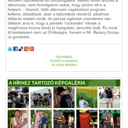
Mindent összevetve és összefoglalva, nekem ismét tetszett a
táborozás, nem fontolgatom sokat, hogy jövőre ott-e a
helyem... Viszont, több alternatív napközbeni program
kellene, előadások, akár a táborlakók részéről, alkalmas
időjárás esetén túrák, és persze egészen csendesen van
ötletem arra is, hogy a pénteki "rockestén" kiknek a
meghívása hozna ismét jó hangulatú, táncolós bulit. És most
itt kivételesen nem az Örökségre, hanem a Mr. Basary Group-
ra gondolok...
Nyomtatás
Küldés e-mailben
Az oldal tetejére
A HÍRHEZ TARTOZÓ KÉPGALÉRIA