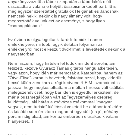
anyakönyvvezető a tábor színpadán a táborlakók előtt
összeadta a valaha e helyütt összeismerkedett párt. Itt is,
még egyszer szeretettel gratulálok Helgának és Jánosnak,
nemcsak nekik, nekünk is nagy élmény volt, hogy
megosztották velünk ezt az eseményt, s hogy ilyen
"csomagolásban"!
Ez évben is elgyalogoltunk Taródi Tomiék Trianon
emlékhelyére, mi több, egyik délután folyamán az
emlékhelyről most elkészült dvd-filmet is levetítették nekünk a
nagysátorban.
Nem hiszem, hogy hirtelen fel tudok mindent sorolni, ami
tetszett, kezdve Gyurácz Tamás gitáros hangulatkeltésén,
vagy azon, hogy idén már nemcsak a Katapultba, hanem az
"Ötye-Fitye"-karba is bevettek, folytatva azzal, hogy kiderült,
Lecsó külön zenekara a régi kedvenc R.E.M. számaimat is
játssza, hogy megkóstolhattam a méltán híressé vált csülkös
melegszendvicset, hogy bár idén is egyedfül érkeztem, de
már a buszmegállóban várt az "egyszemélyes csepregi
küldöttség", aki hátán a csővázas zsákommal "magyar
vagyok, nem turista" kiáltással vezetett be a tábor területére,
és később sem éreztem magamat egyedül (na jó, néhány
perc mindig akad, amikor az emberben eluralkodik valami
hiányérzet...)