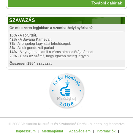
További galériák
SZAVAZÁS
Ön mit szeret legjobban a szombathelyi nyárban?
10%
- A Tófürdőt.
42%
- A Savaria Karnevált.
7%
- A rengeteg fagyizási lehetőséget.
8%
- A sok gondozott parkot.
14%
- A nyugalmat, amit a város atmoszférája áraszt.
20%
- Csak az számít, hogy igazán meleg legyen.
Összesen 1954 szavazat
© 2008 Vaskarika Kulturális és Szabadidő Portál - Minden jog fenntartva
Impresszum
|
Médiaajánlat
|
Adatvédelem
|
Információk
|