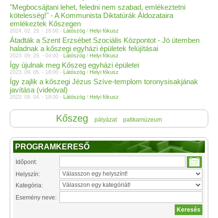
"Megbocsájtani lehet, feledni nem szabad, emlékeztetni
kötelesség!" - A Kommunista Diktatúrák Áldozataira
emlékeztek Kőszegen
2024. 02. 29. - 18:00 -
Látószög
/
Helyi fókusz
Átadták a Szent Erzsébet Szociális Központot - Jó ütemben
haladnak a kőszegi egyházi épületek felújításai
2023. 09. 29. - 04:00 -
Látószög
/
Helyi fókusz
Így újulnak meg Kőszeg egyházi épületei
2023. 09. 05. - 18:00 -
Látószög
/
Helyi fókusz
Így zajlik a kőszegi Jézus Szíve-templom toronysisakjának
javítása (videóval)
2023. 09. 04. - 18:00 -
Látószög
/
Helyi fókusz
Kőszeg
pályázat
patikamúzeum
PROGRAMKERESŐ
Időpont:
Helyszín:
Kategória:
Esemény neve: