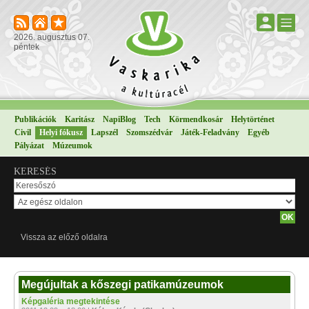
2026. augusztus 07.
péntek
Publikációk
Karitász
NapiBlog
Tech
Körmendkosár
Helytörténet
Civil
Helyi fókusz
Lapszél
Szomszédvár
Játék-Feladvány
Egyéb
Pályázat
Múzeumok
KERESÉS
Vissza az előző oldalra
Megújultak a kőszegi patikamúzeumok
Képgaléria megtekintése