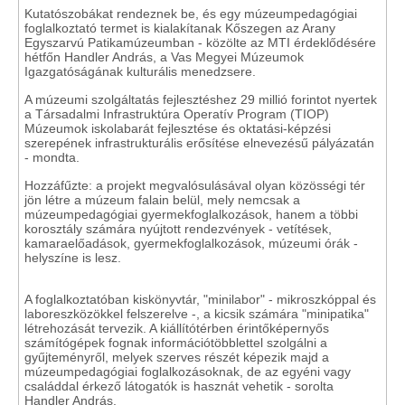
Kutatószobákat rendeznek be, és egy múzeumpedagógiai
foglalkoztató termet is kialakítanak Kőszegen az Arany
Egyszarvú Patikamúzeumban - közölte az MTI érdeklődésére
hétfőn Handler András, a Vas Megyei Múzeumok
Igazgatóságának kulturális menedzsere.
A múzeumi szolgáltatás fejlesztéshez 29 millió forintot nyertek
a Társadalmi Infrastruktúra Operatív Program (TIOP)
Múzeumok iskolabarát fejlesztése és oktatási-képzési
szerepének infrastrukturális erősítése elnevezésű pályázatán
- mondta.
Hozzáfűzte: a projekt megvalósulásával olyan közösségi tér
jön létre a múzeum falain belül, mely nemcsak a
múzeumpedagógiai gyermekfoglalkozások, hanem a többi
korosztály számára nyújtott rendezvények - vetítések,
kamaraelőadások, gyermekfoglalkozások, múzeumi órák -
helyszíne is lesz.
A foglalkoztatóban kiskönyvtár, "minilabor" - mikroszkóppal és
laboreszközökkel felszerelve -, a kicsik számára "minipatika"
létrehozását tervezik. A kiállítótérben érintőképernyős
számítógépek fognak információtöbblettel szolgálni a
gyűjteményről, melyek szerves részét képezik majd a
múzeumpedagógiai foglalkozásoknak, de az egyéni vagy
családdal érkező látogatók is hasznát vehetik - sorolta
Handler András.