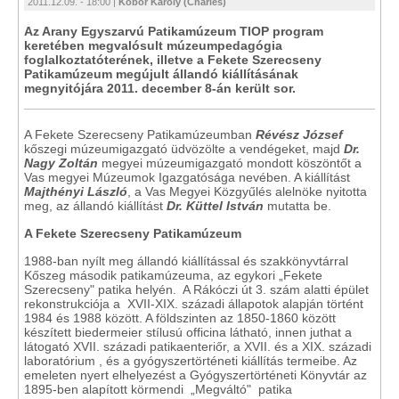
2011.12.09. - 18:00 |
Kóbor Károly (Charles)
Az Arany Egyszarvú Patikamúzeum TIOP program
keretében megvalósult múzeumpedagógia
foglalkoztatóterének, illetve a Fekete Szerecseny
Patikamúzeum megújult állandó kiállításának
megnyitójára 2011. december 8-án került sor.
A Fekete Szerecseny Patikamúzeumban
Révész József
kőszegi múzeumigazgató üdvözölte a vendégeket, majd
Dr.
Nagy Zoltán
megyei múzeumigazgató mondott köszöntőt a
Vas megyei Múzeumok Igazgatósága nevében. A kiállítást
Majthényi László
, a Vas Megyei Közgyűlés alelnöke nyitotta
meg, az állandó kiállítást
Dr. Küttel István
mutatta be.
A Fekete Szerecseny Patikamúzeum
1988-ban nyílt meg állandó kiállítással és szakkönyvtárral
Kőszeg második patikamúzeuma, az egykori „Fekete
Szerecseny" patika helyén. A Rákóczi út 3. szám alatti épület
rekonstrukciója a XVII-XIX. századi állapotok alapján történt
1984 és 1988 között. A földszinten az 1850-1860 között
készített biedermeier stílusú officina látható, innen juthat a
látogató XVII. századi patikaenteriőr, a XVII. és a XIX. századi
laboratórium , és a gyógyszertörténeti kiállítás termeibe. Az
emeleten nyert elhelyezést a Gyógyszertörténeti Könyvtár az
1895-ben alapított körmendi „Megváltó" patika