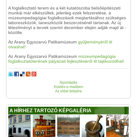
A foglalkoztató terem és a két kutatószoba belsőépítészeti
munkái már elkészültek, jelenleg ezek felszerelése, a
múzeumpedagógiai foglalkozások megtartásához szükséges
laboreszközök, taneszközök beszerzésénél tartanak. Az új
létesítményt a tervek szerint december elején adják majd át -
közölte.
Az Arany Egyszarvú Patikamúzeum
gyűjteményéről itt
olvashat!
Az Arany Egyszarvú Patikamúzeum
múzeumpedagógia
foglalkoztatóterének pályázati fejlesztéséről itt tájékozódhat!
Nyomtatás
Küldés e-mailben
Az oldal tetejére
A HÍRHEZ TARTOZÓ KÉPGALÉRIA