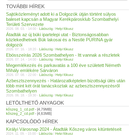
TOVÁBBI HÍREK
Sajtóközleményt adott ki a Dolgozók útján történt súlyos
baleset kapcsán a Magyar Kerékpárosklub Szombathelyi
Területi Szervezete
2026. 08. 03. - 14:00 -
Látószög
/
Helyi fókusz
Átadták az új büki ipartelepi utat - Biztonságosabban
közlekedhetnek Bük lakosai és a Nestlé PURINA gyár
dolgozói
2026. 07. 16. - 18:20 -
Látószög
/
Helyi fókusz
Ebösszeírás 2026 Szombathelyen - Itt vannak a részletek
2026. 07. 14. - 14:00 -
Látószög
/
Helyi fókusz
Megemlékezés és parkavatás a 100 éve született Németh
Mihály emlékére Sárváron
2026. 07. 08. - 22:00 -
Látószög
/
Helyi fókusz
Azbesztszennyezés - Határozatképtelen bizottsági ülés után
több mint két órát tanácskoztak az azbesztszennyezésről
Szombathelyen
2026. 06. 18. - 19:30 -
Látószög
/
Helyi fókusz
LETÖLTHETŐ ANYAGOK
kőszeg_1_cd.pdf
- [4,79MB]
kőszeg_2_cd.pdf
- [4,63MB]
KAPCSOLÓDÓ HÍREK
Királyi Városnap 2024 - Átadták Kőszeg város kitüntetéseit
2024. 11. 09. - 15:00 -
Látószög
/
Helyi fókusz