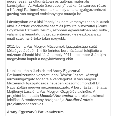
neoreneszánsz officinájában és galériás materiális
kamrájában. A „Fekete Szerecseny" patikaház szerves része
a Kőszegi Patikamúzeumnak, amely a hazai gyógyszerészet
gazdag vas megyei emlékanyagát mutatja be.
Látványában ez a kiállítóhelyünk nem versenyezhet a laikusok
által is őszinte csodálattal szemlélt jezsuita bútorzattal (Arany
Egyszarvú Patikamúzeum), azonban egyedülállóan régi volta ,
valamint a bemutatott gazdag enteriőrök és eszközanyag
miatt szakmai értéke talán nagyobb.
2011-ben a Vas Megyei Múzeumok Igazgatósága saját
költségvetéséből, 1millió forintos beruházással felújítatta a
múzeum állandó kiállítását, amely 2011. december 8-án újra
megnyitotta kapuit a nagyközönség előtt.
Utunk ezután a Jurisich-téri Arany Egyszarvú
Patikamúzeumba vezetett, ahol Révész József, kőszegi
múzeumigazgató fogadta a vendégeket. A Vas Megyei
Múzeumok Igazgatósága nevében köszöntőt mondott Dr.
Nagy Zoltán megyei múzeumigazgató. A beruházást méltatta
Majthényi László, a Vas Megyei Közgyűlés alelnöke. A
projektet bemutatta
Mecséri Annamária
, a projekt szakmai
felelőse. A rendezvény házigazdája
Handler András
projektmenedzser volt.
Arany Egyszarvú Patikamúzeum