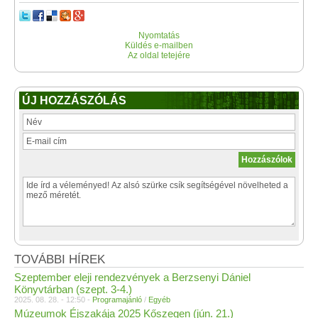
Nyomtatás
Küldés e-mailben
Az oldal tetejére
ÚJ HOZZÁSZÓLÁS
TOVÁBBI HÍREK
Szeptember eleji rendezvények a Berzsenyi Dániel
Könyvtárban (szept. 3-4.)
2025. 08. 28. - 12:50 -
Programajánló
/
Egyéb
Múzeumok Éjszakája 2025 Kőszegen (jún. 21.)