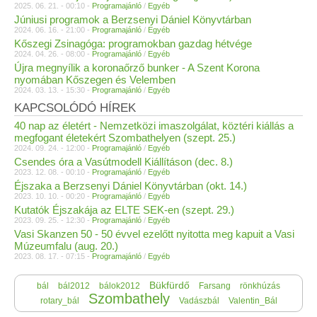
2025. 06. 21. - 00:10 -
Programajánló
/
Egyéb
Júniusi programok a Berzsenyi Dániel Könyvtárban
2024. 06. 16. - 21:00 -
Programajánló
/
Egyéb
Kőszegi Zsinagóga: programokban gazdag hétvége
2024. 04. 26. - 08:00 -
Programajánló
/
Egyéb
Újra megnyílik a koronaőrző bunker - A Szent Korona
nyomában Kőszegen és Velemben
2024. 03. 13. - 15:30 -
Programajánló
/
Egyéb
KAPCSOLÓDÓ HÍREK
40 nap az életért - Nemzetközi imaszolgálat, köztéri kiállás a
megfogant életekért Szombathelyen (szept. 25.)
2024. 09. 24. - 12:00 -
Programajánló
/
Egyéb
Csendes óra a Vasútmodell Kiállításon (dec. 8.)
2023. 12. 08. - 00:10 -
Programajánló
/
Egyéb
Éjszaka a Berzsenyi Dániel Könyvtárban (okt. 14.)
2023. 10. 10. - 00:20 -
Programajánló
/
Egyéb
Kutatók Éjszakája az ELTE SEK-en (szept. 29.)
2023. 09. 25. - 12:30 -
Programajánló
/
Egyéb
Vasi Skanzen 50 - 50 évvel ezelőtt nyitotta meg kapuit a Vasi
Múzeumfalu (aug. 20.)
2023. 08. 17. - 07:15 -
Programajánló
/
Egyéb
Bükfürdő
bál
bál2012
bálok2012
Farsang
rönkhúzás
Szombathely
rotary_bál
Vadászbál
Valentin_Bál