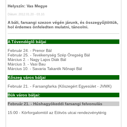
Helyszín: Vas Megye
Dátum: 2012.01.20 - 03.10.
A báli, farsangi szezon végén járunk, és összegyűjtöttük,
hol érdemes önfeledten mulatni, táncolni.
A Tóvendéglő báljai
Február 24. - Prenor Bál
Február 25. - Tevékenység Szép Öregség Bál
Március 2. - Nagy Lajos Diák Bál
Március 3. - Vasi Bau
Március 10. - Savaria Takarék Nőnapi Bál
Kőszeg város báljai
Február 21. - Farsangfarka (Kőszegért Egyesület - JVMK)
Bük város báljai:
Február 21. - Húshagyókeddi farsangi felvonulás
15:00 - Körforgalomtól az Eötvös utcai rendezvénytérig