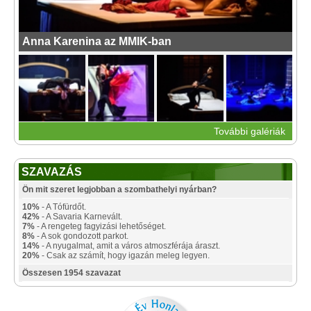
Anna Karenina az MMIK-ban
További galériák
SZAVAZÁS
Ön mit szeret legjobban a szombathelyi nyárban?
10%
- A Tófürdőt.
42%
- A Savaria Karnevált.
7%
- A rengeteg fagyizási lehetőséget.
8%
- A sok gondozott parkot.
14%
- A nyugalmat, amit a város atmoszférája áraszt.
20%
- Csak az számít, hogy igazán meleg legyen.
Összesen 1954 szavazat