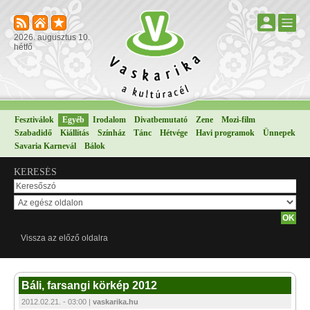
2026. augusztus 10.
hétfő
Fesztiválok
Egyéb
Irodalom
Divatbemutató
Zene
Mozi-film
Szabadidő
Kiállítás
Színház
Tánc
Hétvége
Havi programok
Ünnepek
Savaria Karnevál
Bálok
KERESÉS
Vissza az előző oldalra
Báli, farsangi körkép 2012
2012.02.21. - 03:00 |
vaskarika.hu