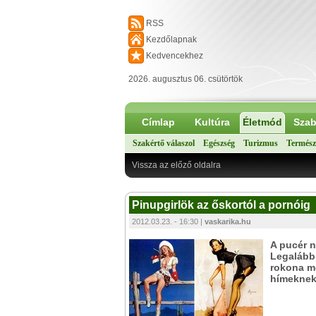
RSS
Kezdőlapnak
Kedvencekhez
2026. augusztus 06. csütörtök
Címlap
Kultúra
Életmód
Szab
Szakértő válaszol
Egészség
Turizmus
Termész
Vissza az előző oldalra
Pinupgirlök az őskortól a pornóig
2012.03.23. - 16:30 |
vaskarika.hu
A pucér n
Legalábbi
rokona me
hímeknek