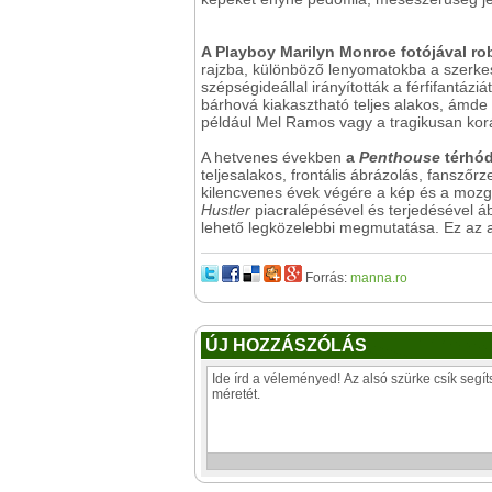
A Playboy Marilyn Monroe fotójával ro
rajzba, különböző lenyomatokba a szerkes
szépségideállal irányították a férfifantázi
bárhová kiakasztható teljes alakos, ámde 
például Mel Ramos vagy a tragikusan kor
A hetvenes években
a
Penthouse
térhód
teljesalakos, frontális ábrázolás, fanszőr
kilencvenes évek végére a kép és a mozgók
Hustler
piacralépésével és terjedésével ábr
lehető legközelebbi megmutatása. Ez az a p
Forrás:
manna.ro
ÚJ HOZZÁSZÓLÁS