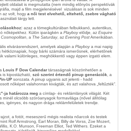
rejtett oldalait is megmutatta (nem mindig előnyös perspektívák
gráfia, majd a film megjelenésével vizuálisan is sok minden
n az volt, hogy
a női test elvehető, eltehető, zsebre vágható
ználati tárgy lett.
ázolásokhoz:
azaz a tömegkultúrában felbukkanó, autentikus,
zó nőképekhez. Külön iparágkén a
Playboy
elődje, az
Esquire
a
Cosmopolitan
, a
The Saturday
, az
Evening Post
Amerikában.
uális elvárásrendszert, amelyek alapján a
Playboy
a mai napig
lég hétköznapiak, hogy bárki számára ismerősnek, elérhetőnek
nük valami különleges, meghökkentő vagy éppen izgató elem.
 a
Louis F Dow Calendar
társaságnak köszönhetően a
a is kipostázható,
szó szerint értendő pinup generációk
, a
 Pin-UP
sorozata. A pinup ugyanis azt jelenti - hadd
ott nőképet valahonnan kivágták, és azt valahova „feltűzték".
k"-ja határozza meg
a címlap- és reklámlányok világát. Két
és minél olcsóbb szóróanyagok formavilága (nővel állítólag
ges, igényes, és nagyon drága reklámfelületek trendje.
ajzot, a fotót, meseszerű mégis realista nőarcok és testek
int Rolf Armstrong, Earl Moran, Billy de Vorss, Zoe Mozert,
illis, K.O. Munson, Freeman Elliot, Ted Withers. Ezeket a
emezte, túlstilizált, hipernőies modellekkel.