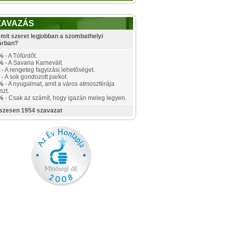
ZAVAZÁS
mit szeret legjobban a szombathelyi
árban?
%
- A Tófürdőt.
%
- A Savaria Karnevált.
- A rengeteg fagyizási lehetőséget.
- A sok gondozott parkot.
%
- A nyugalmat, amit a város atmoszférája
szt.
%
- Csak az számít, hogy igazán meleg legyen.
szesen 1954 szavazat