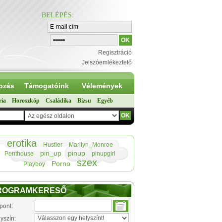
BELÉPÉS
:
Regisztráció
Jelszóemlékeztető
ozás
Támogatóink
Vélemények
ria
Horoszkóp
Családika
Bizsu
Egyéb
erotika
Hustler
Marilyn_Monroe
pin_up
pinup
Penthouse
pinupgirl
szex
Porno
Playboy
ROGRAMKERESŐ
pont:
yszín: