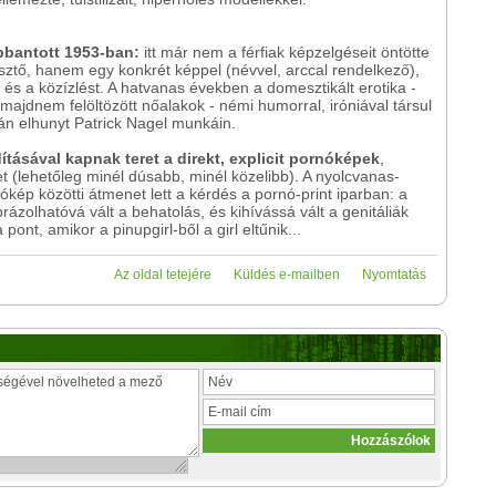
bbantott 1953-ban:
itt már nem a férfiak képzelgéseit öntötte
ztő, hanem egy konkrét képpel (névvel, arccal rendelkező),
át és a közízlést. A hatvanas években a domesztikált erotika -
majdnem felöltözött nőalakok - némi humorral, iróniával társul
án elhunyt Patrick Nagel munkáin.
ításával kapnak teret a direkt, explicit pornóképek
,
zet (lehetőleg minél dúsabb, minél közelibb). A nyolcvanas-
ép közötti átmenet lett a kérdés a pornó-print iparban: a
ázolhatóvá vált a behatolás, és kihívássá vált a genitáliák
ont, amikor a pinupgirl-ből a girl eltűnik...
Az oldal tetejére
Küldés e-mailben
Nyomtatás