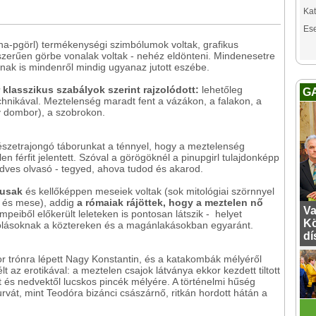
Kat
Es
pina-pgörl) termékenységi szimbólumok voltak, grafikus
yszerűen görbe vonalak voltak - nehéz eldönteni. Mindenesetre
nak is mindenről mindig ugyanaz jutott eszébe.
klasszikus szabályok szerint rajzolódott:
lehetőleg
G
chnikával. Meztelenség maradt fent a vázákon, a falakon, a
dombor), a szobrokon.
szetrajongó táborunkat a ténnyel, hogy a meztelenség
 férfit jelentett. Szóval a görögöknél a pinupgirl tulajdonképp
edves olvasó - tegyed, ahova tudod és akarod.
zusak
és kellőképpen meseiek voltak (sok mitológiai szörnnyel
k és mese), addig
a rómaiak rájöttek, hogy a meztelen nő
Va
mpeiből előkerült leleteken is pontosan látszik - helyet
Kö
rázolásoknak a köztereken és a magánlakásokban egyaránt.
dí
or trónra lépett Nagy Konstantin, és a katakombák mélyéről
t az erotikával: a meztelen csajok látványa ekkor kezdett tiltott
ét és nedvektől lucskos pincék mélyére. A történelmi hűség
vát, mint Teodóra bizánci császárnő, ritkán hordott hátán a