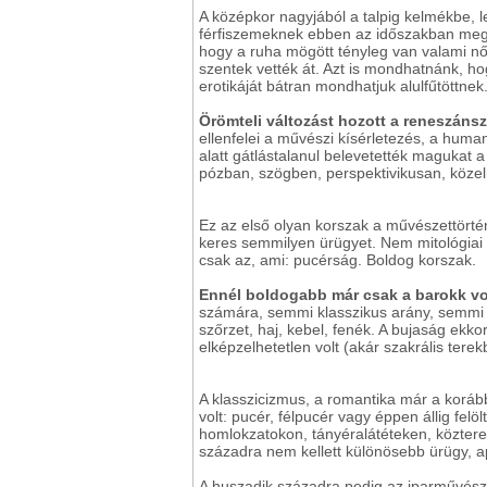
A középkor nagyjából a talpig kelmékbe, l
férfiszemeknek ebben az időszakban meg k
hogy a ruha mögött tényleg van valami n
szentek vették át. Azt is mondhatnánk, ho
erotikáját bátran mondhatjuk alulfűtöttnek
Örömteli változást hozott a reneszáns
ellenfelei a művészi kísérletezés, a hum
alatt gátlástalanul belevetették magukat 
pózban, szögben, perspektivikusan, közelről
Ez az első olyan korszak a művészettört
keres semmilyen ürügyet. Nem mitológiai
csak az, ami: pucérság. Boldog korszak.
Ennél boldogabb már csak a barokk vo
számára, semmi klasszikus arány, semmi
szőrzet, haj, kebel, fenék. A bujaság ekko
elképzelhetetlen volt (akár szakrális terekb
A klasszicizmus, a romantika már a korább
volt: pucér, félpucér vagy éppen állig fel
homlokzatokon, tányéralátéteken, közte
századra nem kellett különösebb ürügy, apr
A huszadik századra pedig az iparművészet 