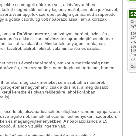
eplekbe csomagolt nők kora volt, a látványra éhes
ellett elégedniük néhány légies vonallal, annak a jelzésével,
S
őszerű. A pinupgirlök szerepét pedig a gombamód szaporodó
gy a gótika csordultig volt nőábrázolással, ám a korszak
Ön 
.
ny
z,
amikor
Da Vinci mester
, tanítványai, barátai, üzlet- és
10
42
anizmus és a klasszikus művészetek újramelegítésének örve
7%
a női test ábrázolásába. Mindenféle anyagból, műfajban,
8%
, távolról, alulról, felülről, valamint orrba és szájba.
14
ára
20
énet hosszú évszázadai során, amikor a meztelenség nem
Ös
 ábrázolás, nem szobadísz, nem dugdosott tartalom, hanem
lt,
amikor még csak mértéket sem szabtak a mesterek
 görög-római hagyomány, csak a dús hús, a még dúsabb
r kerül keretbe és olyan felületekre, ahol korábban
e is).
i kísérletek, elszabadulások és elfojtások random újrajátszása
öltözve izgató nők tűnnek fel ezentúl festményeken, szobrokon,
reken és magángyűjteményekben. A nőábrázoláshoz a 19.
opó, állandó vizuális ingerré vált.
felfutásával a pinupgirlök ipari áruvá is váltak. A