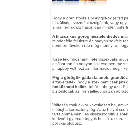
Hogy a prehistorikus pinupgirl-ök (ejtsd 
feszültséglevezetést szolgáltak, vagy eg
a mai férfiakhoz hasonlóan minden ősférfi
A klasszikus görög meztelenkedés már 
mindenféle felületre és nagyon sokféle te
domborműveken (de még mennyire, hogy 
Kissé lelomboznánk heteroszexuális művé
elsősorban és nagyon sok esetben meztelen
pinupboy volt, ezt az információt meg - k
Míg a görögök gátlástalanok, grandió
érzékeltették, hogy a szex nem csak játé
hétköznapi kellék
, tehát - ahogy az a Po
biztosítottak az ilyen jellegű pajzán áb
Változás csak akkor következett be, amik
előbújt a kereszténység. Azaz helyet cserél
tartalommá válni, és visszaszorulni a söt
kedvéért gyorsan tegyük hozzá: akkora kur
politikai glóbusz.