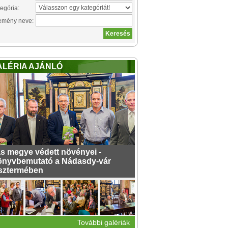
egória:
emény neve:
ALÉRIA AJÁNLÓ
s megye védett növényei -
nyvbemutató a Nádasdy-vár
sztermében
További galériák