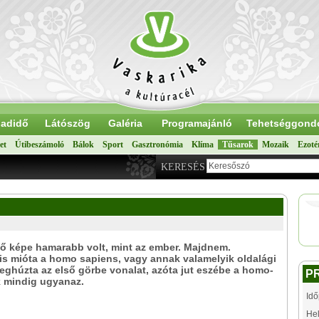
adidő
Látószög
Galéria
Programajánló
Tehetséggond
et
Útibeszámoló
Bálok
Sport
Gasztronómia
Klíma
Tűsarok
Mozaik
Ezoté
KERESÉS
ő képe hamarabb volt, mint az ember. Majdnem.
s mióta a homo sapiens, vagy annak valamelyik oldalági
ghúzta az első görbe vonalat, azóta jut eszébe a homo-
P
 mindig ugyanaz.
Idő
Hel