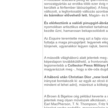
sorozatgyártás az erotika több ezer évig 
kerültek a férfiember látószögébe). A foto
változott, a legfontosabb változás azonba
és bármikor elővehető lett.
Magán- és has
És elérkeztünk a valódi pinupgirl-ábr
nyomokban artisztikus elemeket tartalma
kezdte űzni, hamarosan bekapcsolódott 
Az
Esquire
teremtette meg azt a fajta viz
futtatja a maga pinupgirljeit: legyenek e
tűnjenek, ugyanakkor legyen rajtuk, ben
A második világháború alatt jelentek meg
képeslapon továbbküldhető, a frontvonalr
legismertebb a
Collector Press Military
magyarázzuk meg -, hogy a ide-oda dugdos
A háború után Christian Dior „new loo
irányzat bontakozik ki: az egyik az olcsó 
mindent el lehet adni), másrészt a költsé
A Brown & Bigelow cég például keverte a r
jelentek meg olyan művészek alkotásain, m
Earl MacPherson, T. N. Thompson, Fritz W
képeket enyhe pedofília, meseszerűség jell