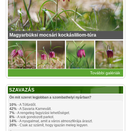
Magyarbüksi mocsári kockásliliom-túra
További galériák
SZAVAZÁS
Ön mit szeret legjobban a szombathelyi nyárban?
10%
- A Tófürdőt.
42%
- A Savaria Karnevált.
7%
- A rengeteg fagyizási lehetőséget.
8%
- A sok gondozott parkot.
14%
- A nyugalmat, amit a város atmoszférája áraszt.
20%
- Csak az számít, hogy igazán meleg legyen.