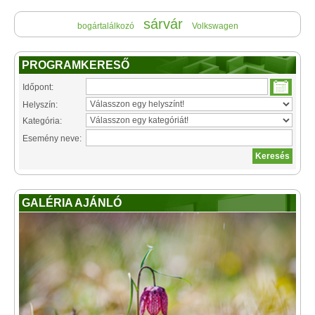
sárvár
bogártalálkozó
Volkswagen
PROGRAMKERESŐ
Időpont:
Helyszín:
Kategória:
Esemény neve:
GALÉRIA AJÁNLÓ