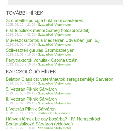
TOVÁBBI HÍREK
Szombattól pörög a bükfürdői óriáskerék
2025. 06. 12. - 21:00 -
Szabadidő
/
Auto-motor
Fiat Topolinók menni Sümeg (fotósorozattal)
2024. 06. 14. - 02:00 -
Szabadidő
/
Auto-motor
Művészcsütörtök a Mediterrán Udvarban (jún. 6.)
2024. 06. 05. - 19:00 -
Szabadidő
/
Auto-motor
Szilveszteri gurulás Szombathelyen
2024. 01. 01. - 18:00 -
Szabadidő
/
Auto-motor
Fénytraktorok vonultak Csorna utcáin
2023. 12. 18. - 10:00 -
Szabadidő
/
Auto-motor
KAPCSOLÓDÓ HÍREK
Balaton Classics: veteránautók seregszemléje Sárváron
2024. 06. 05. - 21:00 -
Szabadidő
/
Auto-motor
5. Veterán Piknik Sárváron
2023. 06. 06. - 00:15 -
Szabadidő
/
Auto-motor
II. Veterán Piknik Sárváron
2019. 06. 02. - 00:45 -
Szabadidő
/
Auto-motor
I. Veterán Piknik Sárváron
2018. 06. 11. - 11:30 -
Szabadidő
/
Auto-motor
Hányan férnek be egy bogárba? - IV. Nemzetközi
Bogártalálkozó Sárváron (videóval)
2015. 06. 22. - 10:40 -
Szabadidő
/
Auto-motor