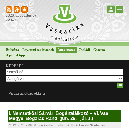
2026. augusztus 07.
péntek
Bulizóna
Egyetemi mulatságok
Auto-motor
Családi
Gasztro
Ajándéktipp
KERESÉS
Vissza az előző oldalra
I. Nemzetközi Sárvári Bogártalálkozó – VI. Vas
Megyei Bogaras Randi (jún. 29. - júl. 1.)
2012.06.26. - 09:00 |
vaskarika.hu - Fotók: Büki László 'Harlequin'