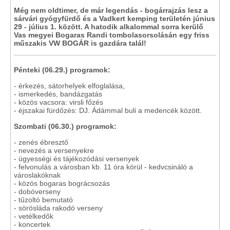
Még nem oldtimer, de már legendás - bogárrajzás lesz a
sárvári gyógyfürdő és a Vadkert kemping területén június
29 - július 1. között. A hatodik alkalommal sorra kerülő
Vas megyei Bogaras Randi tombolasorsolásán egy friss
műszakis VW BOGÁR is gazdára talál!
Pénteki (06.29.) programok:
- érkezés, sátorhelyek elfoglalása,
- ismerkedés, bandázgatás
- közös vacsora: virsli főzés
- éjszakai fürdőzés: DJ. Ádámmal buli a medencék között.
Szombati (06.30.) programok:
- zenés ébresztő
- nevezés a versenyekre
- ügyességi és tájékozódási versenyek
- felvonulás a városban kb. 11 óra körül - kedvcsináló a
városlakóknak
- közös bogaras bográcsozás
- dobóverseny
- tűzoltó bemutató
- sörösláda rakodó verseny
- vetélkedők
- koncertek