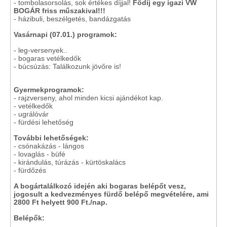
- tombolasorsolás, sok értékes díjjal!
Fődíj egy igazi VW
BOGÁR friss műszakival!!!
- házibuli, beszélgetés, bandázgatás
Vasárnapi (07.01.) programok:
- leg-versenyek..
- bogaras vetélkedők
- búcsúzás: Találkozunk jövőre is!
Gyermekprogramok:
- rajzverseny, ahol minden kicsi ajándékot kap.
- vetélkedők
- ugrálóvár
- fürdési lehetőség
További lehetőségek:
- csónakázás - lángos
- lovaglás - büfé
- kirándulás, túrázás - kürtöskalács
- fürdőzés
A bogártalálkozó idején aki bogaras belépőt vesz,
jogosult a kedvezményes fürdő belépő megvételére, ami
2800 Ft helyett 900 Ft./nap.
Belépők: