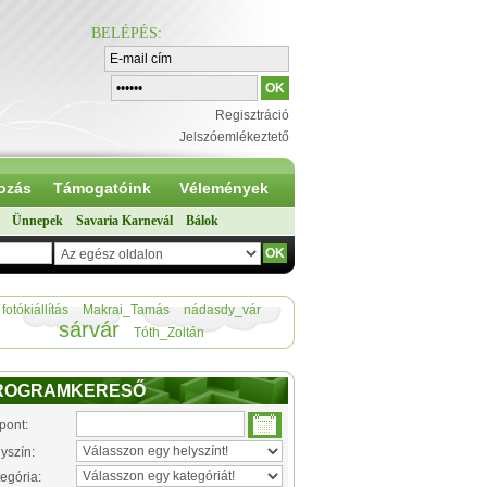
BELÉPÉS
:
Regisztráció
Jelszóemlékeztető
ozás
Támogatóink
Vélemények
Ünnepek
Savaria Karnevál
Bálok
fotókiállítás
Makrai_Tamás
nádasdy_vár
sárvár
Tóth_Zoltán
ROGRAMKERESŐ
pont:
yszín:
egória: