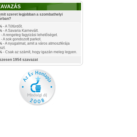
ZAVAZÁS
mit szeret legjobban a szombathelyi
árban?
%
- A Tófürdőt.
%
- A Savaria Karnevált.
- A rengeteg fagyizási lehetőséget.
- A sok gondozott parkot.
%
- A nyugalmat, amit a város atmoszférája
szt.
%
- Csak az számít, hogy igazán meleg legyen.
szesen 1954 szavazat