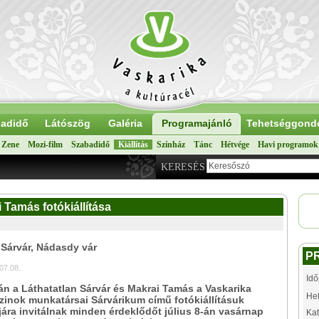
adidő
Látószög
Galéria
Programajánló
Tehetséggond
Zene
Mozi-film
Szabadidő
Kiállítás
Színház
Tánc
Hétvége
Havi programok
KERESÉS
 Tamás fotókiállítása
 Sárvár, Nádasdy vár
P
07.08.
Idő
án a Láthatatlan Sárvár és Makrai Tamás a Vaskarika
Hel
nok munkatársai Sárvárikum című fotókiállításuk
ára invitálnak minden érdeklődőt július 8-án vasárnap
Kat