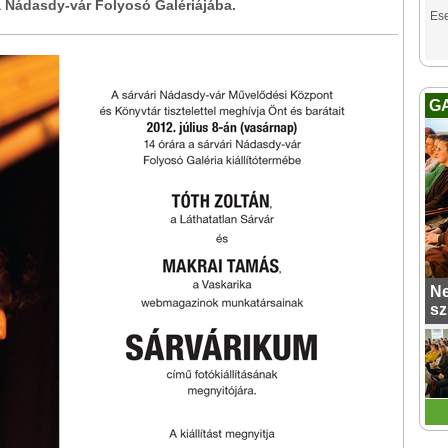
a Nádasdy-vár Folyosó Galériájába.
Es
G
Ne
sz