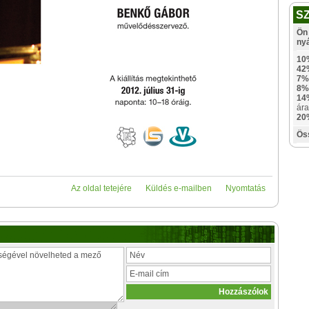
S
Ön 
ny
10
42
7%
8%
14
ára
20
Ös
Az oldal tetejére
Küldés e-mailben
Nyomtatás