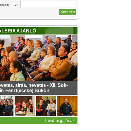
emény neve:
ALÉRIA AJÁNLÓ
vetés, sírás, nevetés - XII. Sok-
ín-Feszt(ecske) Bükön
További galériák