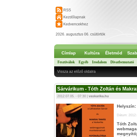
RSS
Kezdőlapnak
Kedvencekhez
2026. augusztus 06. csütörtök
Címlap
Kultúra
Életmód
Szab
Fesztiválok
Egyéb
Irodalom
Divatbemutató
Vissza az előző oldalra
Sárvárikum - Tóth Zoltán és Makrai
2012.07.05. - 07:30 |
vaskarika.hu
Helyszín:
Dátum: 2012.
Tóth Zolt
webmagazi
megnyitój