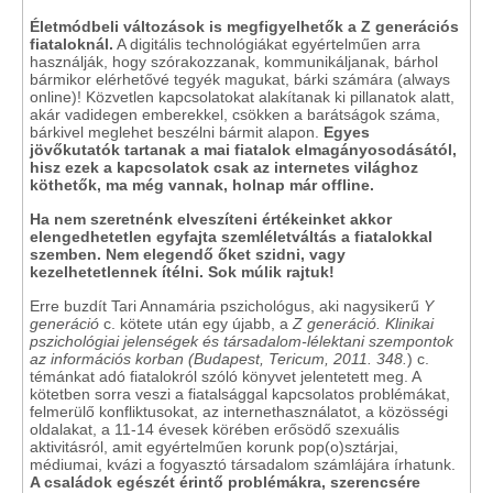
Életmódbeli változások is megfigyelhetők a Z generációs
fiataloknál.
A digitális technológiákat egyértelműen arra
használják, hogy szórakozzanak, kommunikáljanak, bárhol
bármikor elérhetővé tegyék magukat, bárki számára (always
online)! Közvetlen kapcsolatokat alakítanak ki pillanatok alatt,
akár vadidegen emberekkel, csökken a barátságok száma,
bárkivel meglehet beszélni bármit alapon.
Egyes
jövőkutatók tartanak a mai fiatalok elmagányosodásától,
hisz ezek a kapcsolatok csak az internetes világhoz
köthetők, ma még vannak, holnap már offline.
Ha nem szeretnénk elveszíteni értékeinket akkor
elengedhetetlen egyfajta szemléletváltás a fiatalokkal
szemben. Nem elegendő őket szidni, vagy
kezelhetetlennek ítélni. Sok múlik rajtuk!
Erre buzdít Tari Annamária pszichológus, aki nagysikerű
Y
generáció
c. kötete után egy újabb, a
Z generáció. Klinikai
pszichológiai jelenségek és társadalom-lélektani szempontok
az információs korban (Budapest, Tericum, 2011. 348.
) c.
témánkat adó fiatalokról szóló könyvet jelentetett meg. A
kötetben sorra veszi a fiatalsággal kapcsolatos problémákat,
felmerülő konfliktusokat, az internethasználatot, a közösségi
oldalakat, a 11-14 évesek körében erősödő szexuális
aktivitásról, amit egyértelműen korunk pop(o)sztárjai,
médiumai, kvázi a fogyasztó társadalom számlájára írhatunk.
A családok egészét érintő problémákra, szerencsére