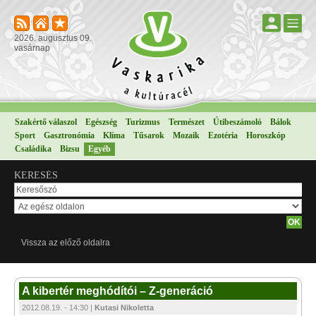
2026. augusztus 09.
vasárnap
Szakértő válaszol
Egészség
Turizmus
Természet
Útibeszámoló
Bálok
Sport
Gasztronómia
Klíma
Tűsarok
Mozaik
Ezotéria
Horoszkóp
Családika
Bizsu
Egyéb
KERESÉS
Vissza az előző oldalra
A kibertér meghódítói – Z-generáció
2012.08.19. - 14:30 |
Kutasi Nikoletta