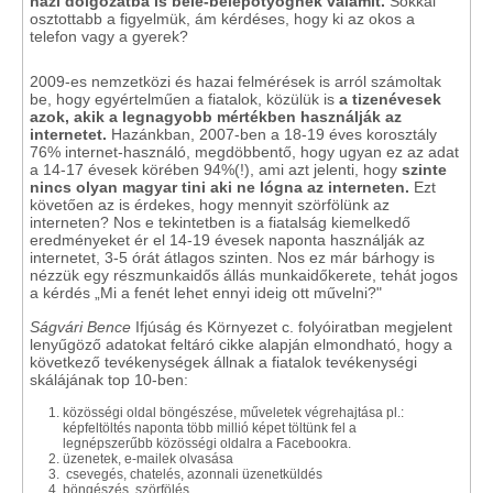
házi dolgozatba is bele-belepötyögnek valamit.
Sokkal
osztottabb a figyelmük, ám kérdéses, hogy ki az okos a
telefon vagy a gyerek?
2009-es nemzetközi és hazai felmérések is arról számoltak
be, hogy egyértelműen a fiatalok, közülük is
a tizenévesek
azok, akik a legnagyobb mértékben használják az
internetet.
Hazánkban, 2007-ben a 18-19 éves korosztály
76% internet-használó, megdöbbentő, hogy ugyan ez az adat
a 14-17 évesek körében 94%(!), ami azt jelenti, hogy
szinte
nincs olyan magyar tini aki ne lógna az interneten.
Ezt
követően az is érdekes, hogy mennyit szörfölünk az
interneten? Nos e tekintetben is a fiatalság kiemelkedő
eredményeket ér el 14-19 évesek naponta használják az
internetet, 3-5 órát átlagos szinten. Nos ez már bárhogy is
nézzük egy részmunkaidős állás munkaidőkerete, tehát jogos
a kérdés „Mi a fenét lehet ennyi ideig ott művelni?"
Ságvári Bence
Ifjúság és Környezet c. folyóiratban megjelent
lenyűgöző adatokat feltáró cikke alapján elmondható, hogy a
következő tevékenységek állnak a fiatalok tevékenységi
skálájának top 10-ben:
közösségi oldal böngészése, műveletek végrehajtása pl.:
képfeltöltés naponta több millió képet töltünk fel a
legnépszerűbb közösségi oldalra a Facebookra.
üzenetek, e-mailek olvasása
csevegés, chatelés, azonnali üzenetküldés
böngészés, szörfölés