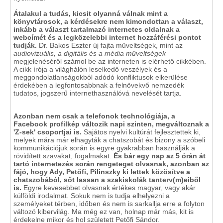
Átalakul a tudás, kicsit olyanná válnak mint a
könyvtárosok, a kérdésekre nem kimondottan a választ,
inkább a választ tartalmazó internetes oldalnak a
webcímét és a legközelebbi internet hozzáférési pontot
tudják.
Dr. Bakos Eszter új fajta műveltségek, mint az
audiovizuális, a digitális és a média műveltségek
megjelenéséről számol be az interneten is elérhető cikkében.
A cikk írója a világhálón leselkedő veszélyek és a
meggondolatlanságokból adódó konfliktusok elkerülése
érdekében a legfontosabbnak a felnövekvő nemzedék
tudatos, jogszerű internethasználóvá nevelését tartja.
Azonban nem csak a telefonok technológiája, a
Facebook profilkép változik napi szinten, megváltoznak a
'Z-sek' csoportjai is.
Sajátos nyelvi kultúrát fejlesztettek ki,
melyek mára már elhagyták a chatszobát és bizony a szóbeli
kommunikációjuk során is egyre gyakrabban használják a
rövidített szavakat, fogalmakat.
És bár egy nap az 5 órán át
tartó internetezés során rengeteget olvasnak, azonban az
fájó, hogy Ady, Petőfi, Pilinszky ki lettek közösítve a
chatszobából, sőt lassan a szakiskolák tanterv(m)eiből
is.
Egyre kevesebbet olvasnak értékes magyar, vagy akár
külföldi irodalmat. Sokuk nem is tudja elhelyezni a
személyeket térben, időben és nem is sarkallja erre a folyton
változó kibervilág. Ma még ez van, holnap már más, kit is
érdekelne mikor és hol született Petőfi Sándor.