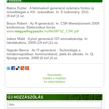
Források:
Bakos Eszter : A felnövekvő generáció számára fontos új
műveltségek a XXI. században. In: E-tudomány, 2011.
(9.évf.)1.sz.
Braun Róbert : Az R-generáció. In: CSR Menedzsment 2009
konferencia. Elektronikus forrás:
www.
magyarfogyaszto
.hu/file/MFSZ_CSR.pdf
Julesz Máté : A jövő generáció IST-szocializációja. In:
Iskolakultúra, 2009.(19.évf.)11.sz.
Ságvári Bence : Az IT-generáció - Technológia a
mindennapokban: kommunikáció, játék és alkotás. In: Új
ifjúsági szemle, 2008.(6.évf.)4.sz.
Nyomtatás
Küldés e-mailben
Az oldal tetejére
ÚJ HOZZÁSZÓLÁS