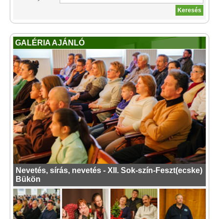
GALÉRIA AJÁNLÓ
Nevetés, sírás, nevetés - XII. Sok-szín-Feszt(ecske)
Bükön