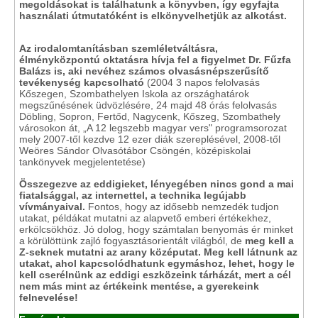
megoldásokat is találhatunk a könyvben, így egyfajta
használati útmutatóként is elkönyvelhetjük az alkotást.
Az irodalomtanításban szemléletváltásra,
élményközpontú oktatásra hívja fel a figyelmet Dr. Fűzfa
Balázs is, aki nevéhez számos olvasásnépszerűsítő
tevékenység kapcsolható
(2004 3 napos felolvasás
Kőszegen, Szombathelyen Iskola az országhatárok
megszűnésének üdvözlésére, 24 majd 48 órás felolvasás
Döbling, Sopron, Fertőd, Nagycenk, Kőszeg, Szombathely
városokon át, „A 12 legszebb magyar vers" programsorozat
mely 2007-től kezdve 12 ezer diák szereplésével, 2008-től
Weöres Sándor Olvasótábor Csöngén, középiskolai
tankönyvek megjelentetése)
Összegezve az eddigieket, lényegében nincs gond a mai
fiatalsággal, az internettel, a technika legújabb
vívmányaival.
Fontos, hogy az idősebb nemzedék tudjon
utakat, példákat mutatni az alapvető emberi értékekhez,
erkölcsökhöz. Jó dolog, hogy számtalan benyomás ér minket
a körülöttünk zajló fogyasztásorientált világból, de
meg kell a
Z-seknek mutatni az arany középutat. Meg kell látnunk az
utakat, ahol kapcsolódhatunk egymáshoz, lehet, hogy le
kell cserélnünk az eddigi eszközeink tárházát, mert a cél
nem más mint az értékeink mentése, a gyerekeink
felnevelése!