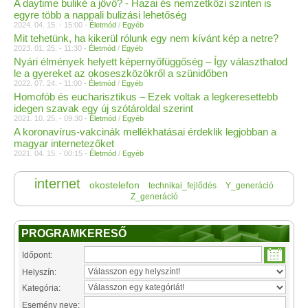
A daytime buliké a jövő? - Hazai és nemzetközi szinten is
egyre több a nappali bulizási lehetőség
2024. 04. 15. - 15:00 -
Életmód
/
Egyéb
Mit tehetünk, ha kikerül rólunk egy nem kívánt kép a netre?
2023. 01. 25. - 11:30 -
Életmód
/
Egyéb
Nyári élmények helyett képernyőfüggőség – Így választhatod
le a gyereket az okoseszközökről a szünidőben
2022. 07. 24. - 11:00 -
Életmód
/
Egyéb
Homofób és eucharisztikus – Ezek voltak a legkeresettebb
idegen szavak egy új szótároldal szerint
2021. 10. 25. - 09:30 -
Életmód
/
Egyéb
A koronavírus-vakcinák mellékhatásai érdeklik legjobban a
magyar internetezőket
2021. 04. 15. - 00:15 -
Életmód
/
Egyéb
internet
okostelefon
technikai_fejlődés
Y_generáció
Z_generáció
PROGRAMKERESŐ
Időpont:
Helyszín:
Kategória:
Esemény neve: