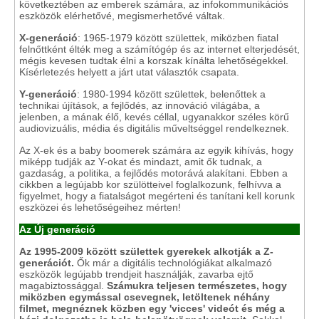
következtében az emberek számára, az infokommunikációs
eszközök elérhetővé, megismerhetővé váltak.
X-generáció
: 1965-1979 között születtek, miközben fiatal
felnőttként élték meg a számítógép és az internet elterjedését,
mégis kevesen tudtak élni a korszak kínálta lehetőségekkel.
Kísérletezés helyett a járt utat választók csapata.
Y-generáció
: 1980-1994 között születtek, belenőttek a
technikai újítások, a fejlődés, az innováció világába, a
jelenben, a mának élő, kevés céllal, ugyanakkor széles körű
audiovizuális, média és digitális műveltséggel rendelkeznek.
Az X-ek és a baby boomerek számára az egyik kihívás, hogy
miképp tudják az Y-okat és mindazt, amit ők tudnak, a
gazdaság, a politika, a fejlődés motorává alakítani. Ebben a
cikkben a legújabb kor szülötteivel foglalkozunk, felhívva a
figyelmet, hogy a fiatalságot megérteni és tanítani kell korunk
eszközei és lehetőségeihez mérten!
Az Új generáció
Az 1995-2009 között születtek gyerekek alkotják a Z-
generációt.
Ők már a digitális technológiákat alkalmazó
eszközök legújabb trendjeit használják, zavarba ejtő
magabiztossággal.
Számukra teljesen természetes, hogy
miközben egymással csevegnek, letöltenek néhány
filmet, megnéznek közben egy 'vicces' videót és még a