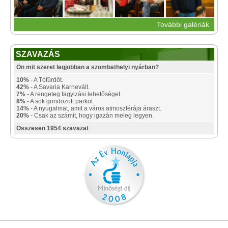
További galériák
SZAVAZÁS
Ön mit szeret legjobban a szombathelyi nyárban?
10%
- A Tófürdőt.
42%
- A Savaria Karnevált.
7%
- A rengeteg fagyizási lehetőséget.
8%
- A sok gondozott parkot.
14%
- A nyugalmat, amit a város atmoszférája áraszt.
20%
- Csak az számít, hogy igazán meleg legyen.
Összesen 1954 szavazat