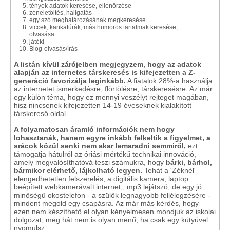
tények adatok keresése, ellenőrzése
zeneletöltés, hallgatás
egy szó meghatározásának megkeresése
viccek, karikatúrák, más humoros tartalmak keresése,
olvasása
játék!
Blog-olvasás/írás
A listán kívül zárójelben megjegyzem, hogy az adatok
alapján az internetes társkeresés is kifejezetten a Z-
generáció favorizálja leginkább.
A fiatalok 28%-a használja
az internetet ismerkedésre, flörtölésre, társkeresésre. Az már
egy külön téma, hogy ez mennyi veszélyt rejteget magában,
hisz nincsenek kifejezetten 14-19 éveseknek kialakított
társkereső oldal.
A folyamatosan áramló információk nem hogy
lohasztanák, hanem egyre inkább felkeltik a figyelmet, a
srácok közül senki nem akar lemaradni semmiről,
ezt
támogatja hátulról az óriási mértékű technikai innováció,
amely megvalósíthatóvá teszi számukra, hogy
bárki, bárhol,
bármikor elérhető, lájkolható legyen.
Tehát a 'Zéknél'
elengedhetetlen felszerelés, a digitális kamera, laptop
beépített webkamerával+internet,, mp3 lejátszó, de egy jó
minőségű okostelefon - a szülők legnagyobb fellélegzésére -
mindent megold egy csapásra. Az már más kérdés, hogy
ezen nem készíthető el olyan kényelmesen mondjuk az iskolai
dolgozat, meg hát nem is olyan menő, ha csak egy kütyüvel
nyomulsz.