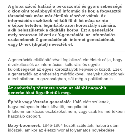
A globalizáció hatására beköszöntő és gyors sebességű
ciklonként továbbgyűrűző információs kor, a fogyasztói
társadalmak mára már életünk részévé váltak. Az
információs eszközök nélküli földi lét mára szinte
elképzelhetetlen, leginkább azon korosztály számára,
akik beleszülettek a digitális korba. Ezt a generációt,
mely szorosan követi az Y-generációt, az információs
szakemberek Z-generációnak, internet generációnak,
vagy D-nek (digital) nevezték el.
A generációk elkülönítésével foglalkozó elméletek célja, hogy
érzékeltessék az információs, kulturális és egyéb
különbségeket az egyes korosztályok képviselői között. Ezek
a generációk az emberiség mérföldkövei, melyek tükröződnek
a technikában, a gazdaságban, sőt még a politikában is.
Az emberiség története során az alábbi nagyobb
generációkat figyelhettük meg:
Építők vagy Veterán generáció
: 1946 előtt születtek,
hagyományos értékek követői, megalkotói.
Infokommunikációs eszközöket nem, vagy csak kis mértékben
használó csoport.
Baby-boomerek
: 1946-1964 között születtek, háború utáni
időszak, amikor az életszínvonal folyamatos növekedése