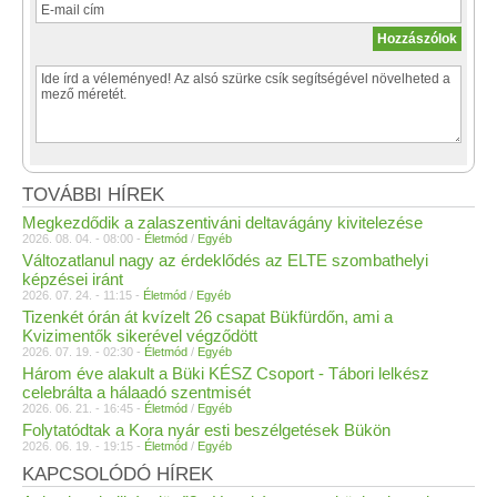
TOVÁBBI HÍREK
Megkezdődik a zalaszentiváni deltavágány kivitelezése
2026. 08. 04. - 08:00 -
Életmód
/
Egyéb
Változatlanul nagy az érdeklődés az ELTE szombathelyi
képzései iránt
2026. 07. 24. - 11:15 -
Életmód
/
Egyéb
Tizenkét órán át kvízelt 26 csapat Bükfürdőn, ami a
Kvizimentők sikerével végződött
2026. 07. 19. - 02:30 -
Életmód
/
Egyéb
Három éve alakult a Büki KÉSZ Csoport - Tábori lelkész
celebrálta a hálaadó szentmisét
2026. 06. 21. - 16:45 -
Életmód
/
Egyéb
Folytatódtak a Kora nyár esti beszélgetések Bükön
2026. 06. 19. - 19:15 -
Életmód
/
Egyéb
KAPCSOLÓDÓ HÍREK