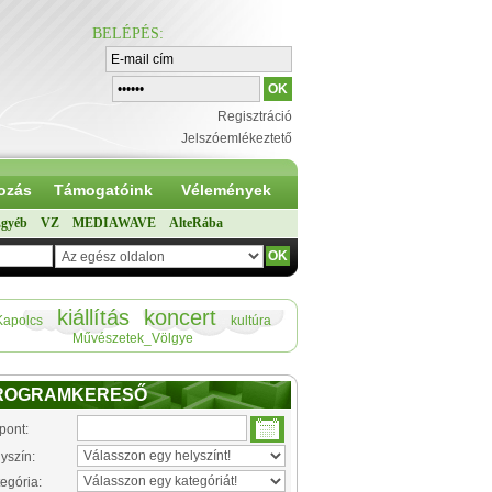
BELÉPÉS
:
Regisztráció
Jelszóemlékeztető
ozás
Támogatóink
Vélemények
gyéb
VZ
MEDIAWAVE
AlteRába
kiállítás
koncert
Kapolcs
kultúra
Művészetek_Völgye
ROGRAMKERESŐ
pont:
yszín:
egória: