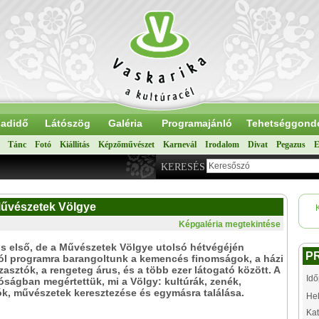
adidő
Látószög
Galéria
Programajánló
Tehetséggond
Tánc
Fotó
Kiállítás
Képzőművészet
Karnevál
Irodalom
Divat
Pegazus
E
KERESÉS
 Művészetek Völgye
Képgaléria megtekintése
s első, de a Művészetek Völgye utolsó hétvégéjén
P
ól programra barangoltunk a kemencés finomságok, a házi
asztók, a rengeteg árus, és a több ezer látogató között. A
Idő
róságban megértettük, mi a Völgy: kultúrák, zenék,
k, művészetek keresztezése és egymásra találása.
Hel
Kat