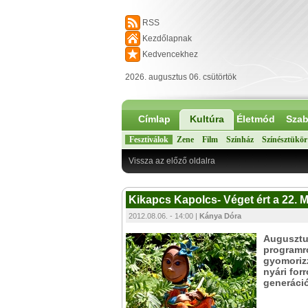
RSS
Kezdőlapnak
Kedvencekhez
2026. augusztus 06. csütörtök
Címlap
Kultúra
Életmód
Szab
Fesztiválok
Zene
Film
Színház
Színésztükör
Vissza az előző oldalra
Kikapcs Kapolcs- Véget ért a 22.
2012.08.06. - 14:00 |
Kánya Dóra
Augusztu
programr
gyomorizz
nyári for
generáció