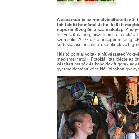
A
vasárnap is szinte elviselhetetlenül f
fok feletti hőmérséklettel kellett megb
napszemüveg és a szalmakalap.
Ahogy k
hol veszünk meg, hiszen példának okáért l
szürcsölni. A tikkasztó hőségben pedig fol
kürtöskalács és langallósütőknek volt, go
Hűsítő pontjai voltak a Művészetek Völgyéne
megismerhettük. Fotókiállítás idézte az ö
készített manók és koboldok függtek egy 
gyermekfestőművész kiállításában gyöny