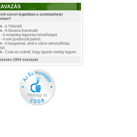
ZAVAZÁS
mit szeret legjobban a szombathelyi
árban?
%
- A Tófürdőt.
%
- A Savaria Karnevált.
- A rengeteg fagyizási lehetőséget.
- A sok gondozott parkot.
%
- A nyugalmat, amit a város atmoszférája
szt.
%
- Csak az számít, hogy igazán meleg legyen.
szesen 1954 szavazat