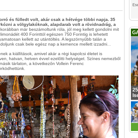
Es
orró és fülledt volt, akár csak a hétvége többi napja. 35
irkózni a völgylakóknak, alapdarab volt a rövidnadrág, a
orábban már beszámoltunk róla, jól meg kellett gondolni mit
G
imonádét 400 Forinttól egészen 750 Forintig is lehetett
yamatosan kellett az utántöltés. A legszörnyűbb talán a
ndoljunk csak bele egész nap a kemence mellett izzadni...
k a kiállítások, amivel akár a régi kapolcsi életet is
tven, hatvan, hetven évvel ezelőtti helységet. Színes nemezből
másik tárlaton, a következőn Vollein Ferenc
örködhettünk.
25
Is