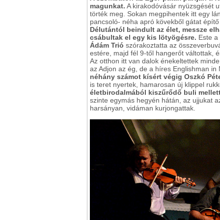
magunkat.
A kirakodóvásár nyüzsgését 
törték meg. Sokan megpihentek itt egy lá
pancsoló- néha apró kövekből gátat épít
Délutántól beindult az élet, messze elh
csábultak el egy kis lötyögésre.
Este a
Ádám Trió
szórakoztatta az összeverbuvá
estére, majd fél 9-től hangerőt váltottak
Az otthon itt van dalok énekeltettek mind
az Adjon az ég, de a híres Englishman in
néhány számot kísért végig Oszkó Péte
is teret nyertek, hamarosan új klippel rukko
életbirodalmából kiszűrődő buli mellett
szinte egymás hegyén hátán, az ujjukat a
harsányan, vidáman kurjongattak.