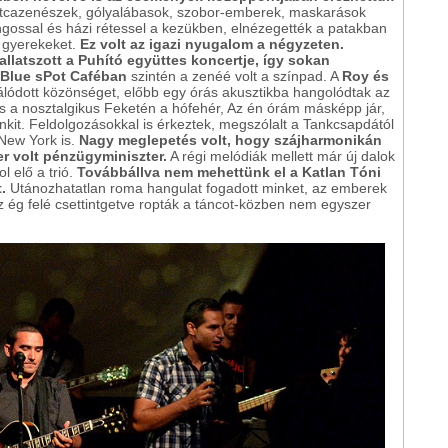
utcazenészek, gólyalábasok, szobor-emberek, maskarások
ngossal és házi rétessel a kezükben, elnézegették a patakban
ő gyerekeket.
Ez volt az igazi nyugalom a négyzeten.
allatszott a Puhító együttes koncertje, így sokan
Blue sPot Caféban
szintén a zenéé volt a színpad. A
Roy és
lódott közönséget, előbb egy órás akusztikba hangolódtak az
, és a nosztalgikus Feketén a hófehér, Az én órám másképp jár,
enkit. Feldolgozásokkal is érkeztek, megszólalt a Tankcsapdától
 New York is.
Nagy meglepetés volt, hogy szájharmonikán
r volt pénzügyminiszter.
A régi melódiák mellett már új dalok
l elő a trió.
Továbbállva nem mehettünk el a Katlan Tóni
.
Utánozhatatlan roma hangulat fogadott minket, az emberek
z ég felé csettintgetve ropták a táncot-közben nem egyszer