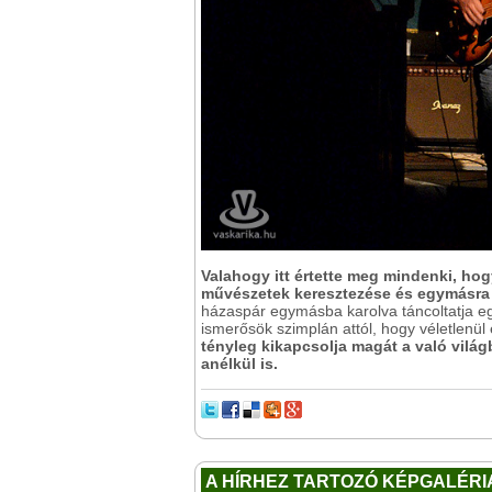
Valahogy itt értette meg mindenki, hogy
művészetek keresztezése és egymásra 
házaspár egymásba karolva táncoltatja e
ismerősök szimplán attól, hogy véletlenül
tényleg kikapcsolja magát a való világb
anélkül is.
A HÍRHEZ TARTOZÓ KÉPGALÉRI