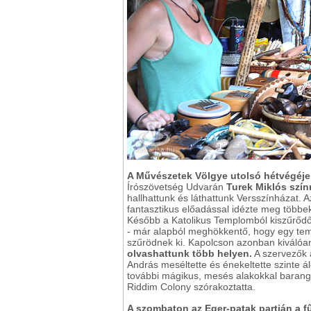
A Művészetek Völgye utolsó hétvégéje
Írószövetség Udvarán
Turek Miklós szí
hallhattunk és láthattunk Versszínházat. 
fantasztikus előadással idézte meg többe
Később a Katolikus Templomból kiszűrődő 
- már alapból meghökkentő, hogy egy tem
szűrödnek ki. Kapolcson azonban kiválóan 
olvashattunk több helyen.
A szervezők 
András meséltette és énekeltette szinte 
további mágikus, mesés alakokkal barangol
Riddim Colony szórakoztatta.
A szombaton az Eger-patak partján a 