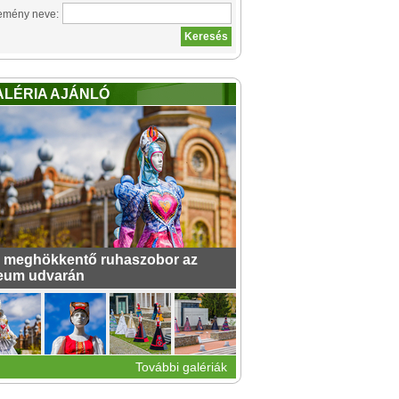
emény neve:
ALÉRIA AJÁNLÓ
 meghökkentő ruhaszobor az
eum udvarán
További galériák