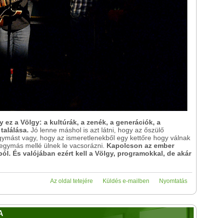
 ez a Völgy: a kultúrák, a zenék, a generációk, a
találása.
Jó lenne máshol is azt látni, hogy az őszülő
gymást vagy, hogy az ismeretlenekből egy kettőre hogy válnak
 egymás mellé ülnek le vacsorázni.
Kapolcson az ember
ól. És valójában ezért kell a Völgy, programokkal, de akár
Az oldal tetejére
Küldés e-mailben
Nyomtatás
A