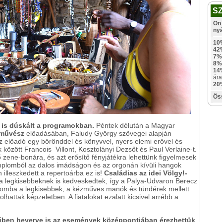
S
Ön 
ny
10
42
7%
8%
14
ára
20
Ös
 is dúskált a programokban.
Péntek délután a Magyar
nművész
előadásában, Faludy György szövegei alapján
Az előadó egy bőrönddel és könyvvel, nyers elemi erővel és
k között Francois
Villont, Kosztolányi Dezsőt és Paul Verlaine-t.
zene-bonára, és azt erősítő fényjátékra lehettünk figyelmesek
plomból az dalos imádságon és az orgonán kívüli hangok
illeszkedett a repertoárba ez is!
Családias az idei Völgy!-
a legkisebbeknek is kedveskedtek, így a Palya-Udvaron Berecz
álomba a legkisebbek, a kézműves manók és tündérek mellett
hattak képzeletben. A fiatalokat ezalatt kicsivel arrébb a
fűben heverve is az események középpontjában érezhettük