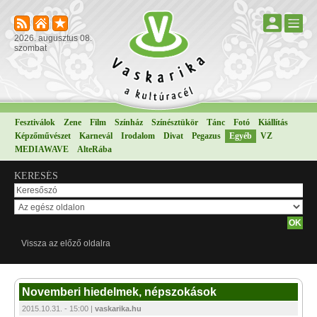
2026. augusztus 08.
szombat
Fesztiválok
Zene
Film
Színház
Színésztükör
Tánc
Fotó
Kiállítás
Képzőművészet
Karnevál
Irodalom
Divat
Pegazus
Egyéb
VZ
MEDIAWAVE
AlteRába
KERESÉS
Vissza az előző oldalra
Novemberi hiedelmek, népszokások
2015.10.31. - 15:00 |
vaskarika.hu