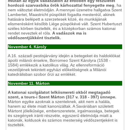
miután az egyik vadászaton az erdőben egy feszületet
hordozó szarvasbika örök kárhozattal fenyegette meg
, ha
nem változtat életmódján. A mennyei üzenetre hallgatva Szent
Lambertet, Maastricht püspökét fogadta mesteréül, akinek
hatására belépett a szerzetesek közé, és munkájának
elismerésként később Liége püspökévé vált. Szent Hubertuszt
széles körben tisztelték, és a középkorban számos katonai
rendet neveztek el róla.
A vadászok ma is
védőszentjükként tisztelik.
November 4. Károly
A 16. századi pestisjárvány idején a betegeket és haldoklókat
ápoló milánói érsekre, Borromeo Szent Károlyra (1538 -
1584) emlékezik a katolikus világ. Az ellenreformáció
vezetőjének tekintett egyházi előkelőségnek a Milánói
katedrálisban szobor őrzi az emlékét.
November 11. Márton
A katonai szolgálatot lelkiismereti okból megtagadó
szent, a tours-i Szent Márton (317 v. 318 - 397) ünnepe.
Márton egyike azoknak a szenteknek, akit nem a halála,
hanem az élete miatt kanonizáltak. A Saváriában született
Mártont jólelkűsége, emberszeretete, irgalmassága, betegek
és szegények iránti részvéte, egyszerű életmódja miatt a
katonák, koldusok és számos mesterség védőszentjeként is
tisztelték.