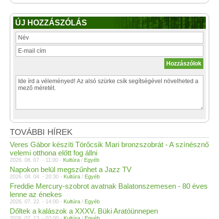
ÚJ HOZZÁSZÓLÁS
TOVÁBBI HÍREK
Veres Gábor készíti Törőcsik Mari bronzszobrát - A színésznő
velemi otthona előtt fog állni
2026. 08. 07. - 11:00 -
Kultúra
/
Egyéb
Napokon belül megszűnhet a Jazz TV
2026. 08. 04. - 20:30 -
Kultúra
/
Egyéb
Freddie Mercury-szobrot avatnak Balatonszemesen - 80 éves
lenne az énekes
2026. 07. 22. - 14:00 -
Kultúra
/
Egyéb
Dőltek a kalászok a XXXV. Büki Aratóünnepen
2026. 07. 13. - 02:00 -
Kultúra
/
Egyéb