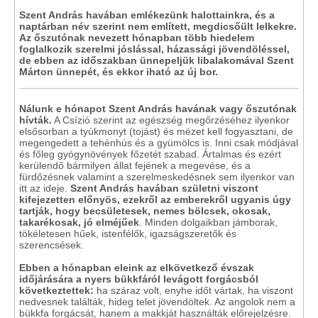
Szent András havában emlékezünk halottainkra, és a
naptárban név szerint nem említett, megdicsőült lelkekre.
Az őszutónak nevezett hónapban több hiedelem
foglalkozik szerelmi jóslással, házassági jövendöléssel,
de ebben az időszakban ünnepeljük libalakomával Szent
Márton ünnepét, és ekkor iható az új bor.
Nálunk e hónapot Szent András havának vagy őszutónak
hívták.
A Csízió szerint az egészség megőrzéséhez ilyenkor
elsősorban a tyúkmonyt (tojást) és mézet kell fogyasztani, de
megengedett a tehénhús és a gyümölcs is. Inni csak módjával
és főleg gyógynövények főzetét szabad. Ártalmas és ezért
kerülendő bármilyen állat fejének a megevése, és a
fürdőzésnek valamint a szerelmeskedésnek sem ilyenkor van
itt az ideje.
Szent András havában születni viszont
kifejezetten előnyös, ezekről az emberekről ugyanis úgy
tartják, hogy becsületesek, nemes bölcsek, okosak,
takarékosak, jó elméjűek
. Minden dolgaikban jámborak,
tökéletesen hűek, istenfélők, igazságszeretők és
szerencsések.
Ebben a hónapban eleink az elkövetkező évszak
időjárására a nyers bükkfáról levágott forgácsból
következtettek:
ha száraz volt, enyhe időt vártak, ha viszont
nedvesnek találták, hideg telet jövendöltek. Az angolok nem a
bükkfa forgácsát, hanem a makkját használták előrejelzésre.