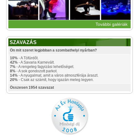
További galériák
SZAVAZÁS
Ön mit szeret legjobban a szombathelyi nyárban?
10%
- A Tófürdőt.
42%
- A Savaria Karnevált.
7%
- A rengeteg fagyizási lehetőséget.
8%
- A sok gondozott parkot.
14%
- A nyugalmat, amit a város atmoszférája áraszt.
20%
- Csak az számít, hogy igazán meleg legyen.
Összesen 1954 szavazat