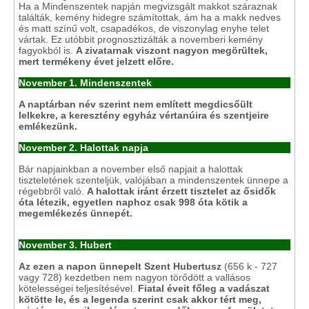
Ha a Mindenszentek napján megvizsgált makkot száraznak
találták, kemény hidegre számítottak, ám ha a makk nedves
és matt színű volt, csapadékos, de viszonylag enyhe telet
vártak. Ez utóbbit prognosztizálták a novemberi kemény
fagyokból is.
A zivatarnak viszont nagyon megörültek,
mert termékeny évet jelzett előre.
November 1. Mindenszentek
A naptárban név szerint nem említett megdicsőült
lelkekre, a keresztény egyház vértanúira és szentjeire
emlékezünk.
November 2. Halottak napja
Bár napjainkban a november első napjait a halottak
tiszteletének szenteljük, valójában a mindenszentek ünnepe a
régebbről való.
A halottak iránt érzett tisztelet az ősidők
óta létezik, egyetlen naphoz csak 998 óta kötik a
megemlékezés ünnepét.
November 3. Hubert
Az ezen a napon ünnepelt Szent Hubertusz
(656 k - 727
vagy 728) kezdetben nem nagyon törődött a vallásos
kötelességei teljesítésével.
Fiatal éveit főleg a vadászat
kötötte le, és a legenda szerint csak akkor tért meg,