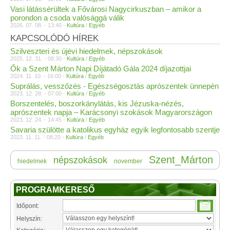
Vasi látássérültek a Fővárosi Nagycirkuszban – amikor a
porondon a csoda valósággá válik
2026. 07. 08. - 13:40 -
Kultúra
/
Egyéb
KAPCSOLÓDÓ HÍREK
Szilveszteri és újévi hiedelmek, népszokások
2025. 12. 31. - 08:30 -
Kultúra
/
Egyéb
Ők a Szent Márton Napi Díjátadó Gála 2024 díjazottjai
2024. 11. 10. - 16:00 -
Kultúra
/
Egyéb
Suprálás, vesszőzés - Egészségosztás aprószentek ünnepén
2023. 12. 28. - 07:00 -
Kultúra
/
Egyéb
Borszentelés, boszorkánylátás, kis Jézuska-nézés,
aprószentek napja – Karácsonyi szokások Magyarországon
2023. 12. 24. - 14:45 -
Kultúra
/
Egyéb
Savaria szülötte a katolikus egyház egyik legfontosabb szentje
2023. 11. 11. - 08:20 -
Kultúra
/
Egyéb
Szent_Márton
népszokások
hiedelmek
november
PROGRAMKERESŐ
Időpont:
Helyszín: