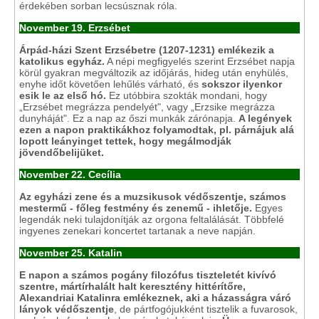
érdekében sorban lecsúsznak róla.
November 19. Erzsébet
Árpád-házi Szent Erzsébetre (1207-1231) emlékezik a
katolikus egyház.
A népi megfigyelés szerint Erzsébet napja
körül gyakran megváltozik az időjárás, hideg után enyhülés,
enyhe időt követően lehűlés várható, és
sokszor ilyenkor
esik le az első hó.
Ez utóbbira szokták mondani, hogy
„Erzsébet megrázza pendelyét", vagy „Erzsike megrázza
dunyháját". Ez a nap az őszi munkák zárónapja.
A legények
ezen a napon praktikákhoz folyamodtak, pl. párnájuk alá
lopott leányinget tettek, hogy megálmodják
jövendőbelijüket.
November 22. Cecília
Az egyházi zene és a muzsikusok védőszentje, számos
mestermű - főleg festmény és zenemű - ihletője.
Egyes
legendák neki tulajdonítják az orgona feltalálását. Többfelé
ingyenes zenekari koncertet tartanak a neve napján.
November 25. Katalin
E napon a számos pogány filozófus tiszteletét kivívó
szentre, mártírhalált halt keresztény hittérítőre,
Alexandriai Katalinra emlékeznek, aki a házasságra váró
lányok védőszentje
, de pártfogójukként tisztelik a fuvarosok,