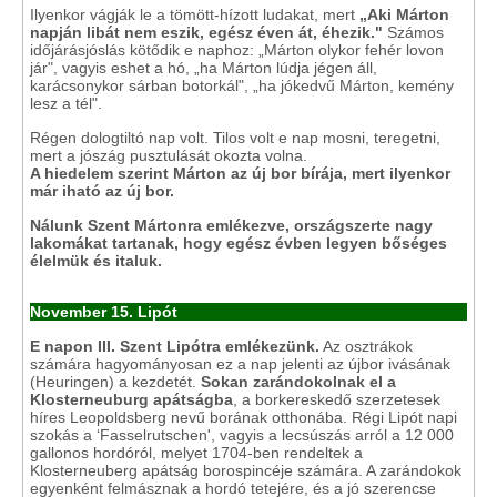
Ilyenkor vágják le a tömött-hízott ludakat, mert
„Aki Márton
napján libát nem eszik, egész éven át, éhezik."
Számos
időjárásjóslás kötődik e naphoz: „Márton olykor fehér lovon
jár", vagyis eshet a hó, „ha Márton lúdja jégen áll,
karácsonykor sárban botorkál", „ha jókedvű Márton, kemény
lesz a tél".
Régen dologtiltó nap volt. Tilos volt e nap mosni, teregetni,
mert a jószág pusztulását okozta volna.
A hiedelem szerint Márton az új bor bírája, mert ilyenkor
már iható az új bor.
Nálunk Szent Mártonra emlékezve, országszerte nagy
lakomákat tartanak, hogy egész évben legyen bőséges
élelmük és italuk.
November 15. Lipót
E napon III. Szent Lipótra emlékezünk.
Az osztrákok
számára hagyományosan ez a nap jelenti az újbor ivásának
(Heuringen) a kezdetét.
Sokan zarándokolnak el a
Klosterneuburg apátságba
, a borkereskedő szerzetesek
híres Leopoldsberg nevű borának otthonába. Régi Lipót napi
szokás a ‘Fasselrutschen', vagyis a lecsúszás arról a 12 000
gallonos hordóról, melyet 1704-ben rendeltek a
Klosterneuberg apátság borospincéje számára. A zarándokok
egyenként felmásznak a hordó tetejére, és a jó szerencse