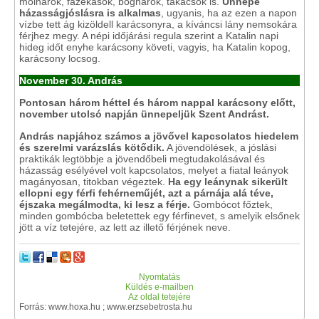
molnárok, fazekasok, bognárok, takácsok is.
Ünnepe
házasságjóslásra is alkalmas
, ugyanis, ha az ezen a napon
vízbe tett ág kizöldell karácsonyra, a kíváncsi lány nemsokára
férjhez megy. A népi időjárási regula szerint a Katalin napi
hideg időt enyhe karácsony követi, vagyis, ha Katalin kopog,
karácsony locsog.
November 30. András
Pontosan három héttel és három nappal karácsony előtt,
november utolsó napján ünnepeljük Szent Andrást.
András napjához számos a jövővel kapcsolatos hiedelem
és szerelmi varázslás kötődik.
A jövendölések, a jóslási
praktikák legtöbbje a jövendőbeli megtudakolásával és
házasság esélyével volt kapcsolatos, melyet a fiatal leányok
magányosan, titokban végeztek.
Ha egy leánynak sikerült
ellopni egy férfi fehérneműjét, azt a párnája alá téve,
éjszaka megálmodta, ki lesz a férje.
Gombócot főztek,
minden gombócba beletettek egy férfinevet, s amelyik elsőnek
jött a víz tetejére, az lett az illető férjének neve.
Nyomtatás
Küldés e-mailben
Az oldal tetejére
Forrás: www.hoxa.hu ; www.erzsebetrosta.hu