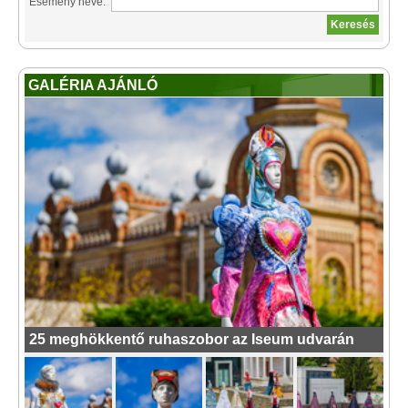
Esemény neve:
GALÉRIA AJÁNLÓ
25 meghökkentő ruhaszobor az Iseum udvarán