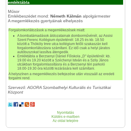
emléktábla
Műsor
Emlékbeszédet mond:
Németh Kálmán
alpolgármester
A megemlékezés gyertyáinak elhelyezés
Forgalomkorlátozások a megemlékezések miatt:
A bombatámadások áldozatainak domborművénél, az Assisi
Szent Ferenc Kollégium épületénél: 18.25 és kb. 18.50
között a Thököly Imre utca kollégium felőli szakaszán kell
forgalomkorlátozásra számítani. Ez idő csak a helyi járatos
autóbuszokat lassítva átengedik.
Emléktábla a Berzsenyi Dániel Főiskola „D" épületénél: kb.
19.00 és 19.20 között a Széchenyi István és a Szily János
utcákban forgalomlassításra és a Berzsenyi téri parkoló
18.00-19.30 óra közötti lezárására kell számítani.
A helyszínen a megemlékezés befejezése után visszaáll az eredeti
forgalmi rend.
Szervező: AGORA Szombathelyi Kulturális és Turisztikai
Központ
Nyomtatás
Küldés e-mailben
Az oldal tetejére