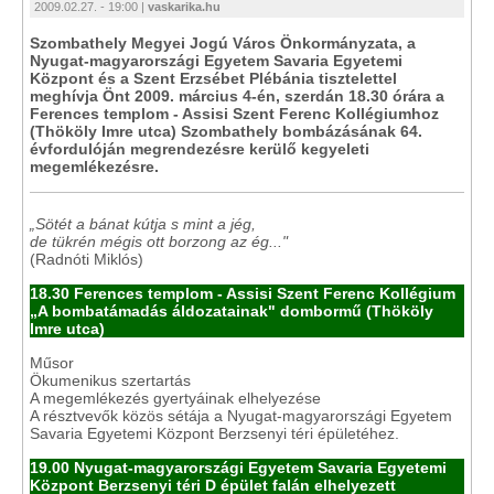
2009.02.27. - 19:00 |
vaskarika.hu
Szombathely Megyei Jogú Város Önkormányzata, a
Nyugat-magyarországi Egyetem Savaria Egyetemi
Központ és a Szent Erzsébet Plébánia tisztelettel
meghívja Önt 2009. március 4-én, szerdán 18.30 órára a
Ferences templom - Assisi Szent Ferenc Kollégiumhoz
(Thököly Imre utca) Szombathely bombázásának 64.
évfordulóján megrendezésre kerülő kegyeleti
megemlékezésre.
„Sötét a bánat kútja s mint a jég,
de tükrén mégis ott borzong az ég..."
(Radnóti Miklós)
18.30 Ferences templom - Assisi Szent Ferenc Kollégium
„A bombatámadás áldozatainak" dombormű (Thököly
Imre utca)
Műsor
Ökumenikus szertartás
A megemlékezés gyertyáinak elhelyezése
A résztvevők közös sétája a Nyugat-magyarországi Egyetem
Savaria Egyetemi Központ Berzsenyi téri épületéhez.
19.00 Nyugat-magyarországi Egyetem Savaria Egyetemi
Központ Berzsenyi téri D épület falán elhelyezett