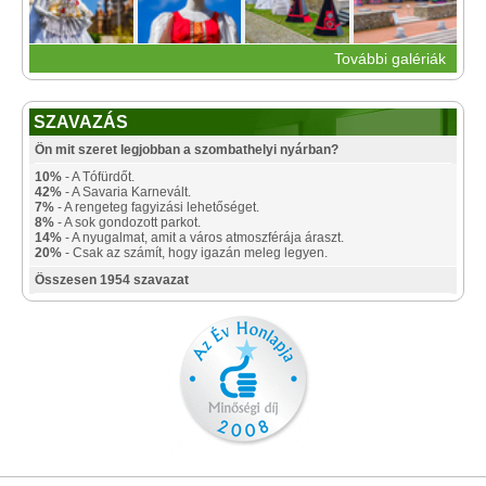
További galériák
SZAVAZÁS
Ön mit szeret legjobban a szombathelyi nyárban?
10%
- A Tófürdőt.
42%
- A Savaria Karnevált.
7%
- A rengeteg fagyizási lehetőséget.
8%
- A sok gondozott parkot.
14%
- A nyugalmat, amit a város atmoszférája áraszt.
20%
- Csak az számít, hogy igazán meleg legyen.
Összesen 1954 szavazat