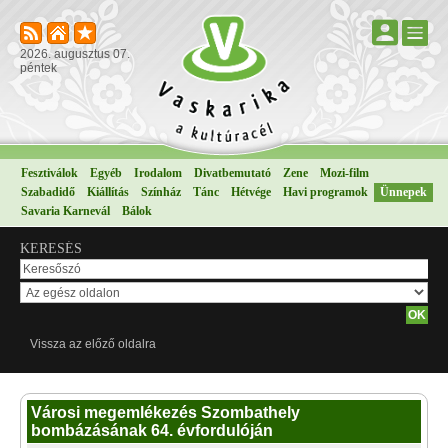
2026. augusztus 07.
péntek
Fesztiválok
Egyéb
Irodalom
Divatbemutató
Zene
Mozi-film
Szabadidő
Kiállítás
Színház
Tánc
Hétvége
Havi programok
Ünnepek
Savaria Karnevál
Bálok
KERESÉS
Vissza az előző oldalra
Városi megemlékezés Szombathely
bombázásának 64. évfordulóján