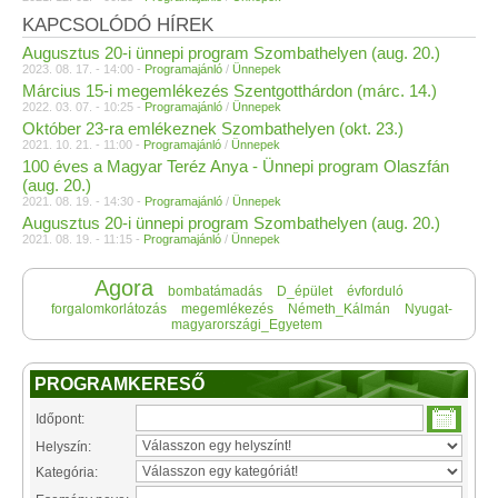
KAPCSOLÓDÓ HÍREK
Augusztus 20-i ünnepi program Szombathelyen (aug. 20.)
2023. 08. 17. - 14:00 -
Programajánló
/
Ünnepek
Március 15-i megemlékezés Szentgotthárdon (márc. 14.)
2022. 03. 07. - 10:25 -
Programajánló
/
Ünnepek
Október 23-ra emlékeznek Szombathelyen (okt. 23.)
2021. 10. 21. - 11:00 -
Programajánló
/
Ünnepek
100 éves a Magyar Teréz Anya - Ünnepi program Olaszfán
(aug. 20.)
2021. 08. 19. - 14:30 -
Programajánló
/
Ünnepek
Augusztus 20-i ünnepi program Szombathelyen (aug. 20.)
2021. 08. 19. - 11:15 -
Programajánló
/
Ünnepek
Agora
bombatámadás
D_épület
évforduló
forgalomkorlátozás
megemlékezés
Németh_Kálmán
Nyugat-
magyarországi_Egyetem
PROGRAMKERESŐ
Időpont:
Helyszín:
Kategória: