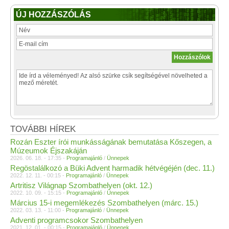
ÚJ HOZZÁSZÓLÁS
TOVÁBBI HÍREK
Rozán Eszter írói munkásságának bemutatása Kőszegen, a
Múzeumok Éjszakáján
2026. 06. 18. - 17:35 -
Programajánló
/
Ünnepek
Regöstalálkozó a Büki Advent harmadik hétvégéjén (dec. 11.)
2022. 12. 11. - 00:15 -
Programajánló
/
Ünnepek
Artritisz Világnap Szombathelyen (okt. 12.)
2022. 10. 09. - 15:15 -
Programajánló
/
Ünnepek
Március 15-i megemlékezés Szombathelyen (márc. 15.)
2022. 03. 13. - 11:00 -
Programajánló
/
Ünnepek
Adventi programcsokor Szombathelyen
2021. 12. 01. - 00:15 -
Programajánló
/
Ünnepek