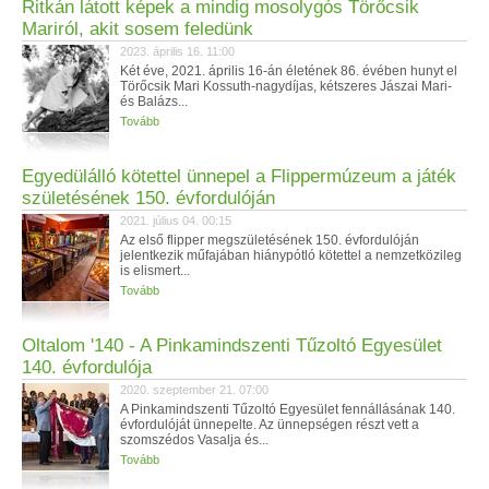
Ritkán látott képek a mindig mosolygós Törőcsik
Mariról, akit sosem feledünk
2023. április 16. 11:00
Két éve, 2021. április 16-án életének 86. évében hunyt el
Törőcsik Mari Kossuth-nagydíjas, kétszeres Jászai Mari-
és Balázs...
Tovább
Egyedülálló kötettel ünnepel a Flippermúzeum a játék
születésének 150. évfordulóján
2021. július 04. 00:15
Az első flipper megszületésének 150. évfordulóján
jelentkezik műfajában hiánypótló kötettel a nemzetközileg
is elismert...
Tovább
Oltalom '140 - A Pinkamindszenti Tűzoltó Egyesület
140. évfordulója
2020. szeptember 21. 07:00
A Pinkamindszenti Tűzoltó Egyesület fennállásának 140.
évfordulóját ünnepelte. Az ünnepségen részt vett a
szomszédos Vasalja és...
Tovább