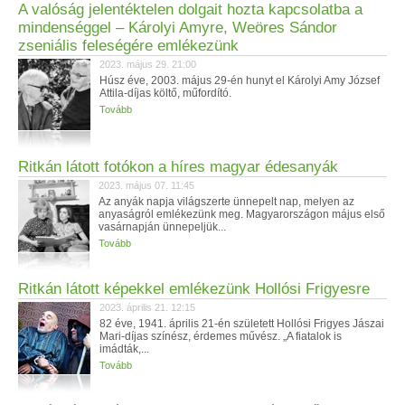
A valóság jelentéktelen dolgait hozta kapcsolatba a
mindenséggel – Károlyi Amyre, Weöres Sándor
zseniális feleségére emlékezünk
2023. május 29. 21:00
Húsz éve, 2003. május 29-én hunyt el Károlyi Amy József
Attila-díjas költő, műfordító.
Tovább
Ritkán látott fotókon a híres magyar édesanyák
2023. május 07. 11:45
Az anyák napja világszerte ünnepelt nap, melyen az
anyaságról emlékezünk meg. Magyarországon május első
vasárnapján ünnepeljük...
Tovább
Ritkán látott képekkel emlékezünk Hollósi Frigyesre
2023. április 21. 12:15
82 éve, 1941. április 21-én született Hollósi Frigyes Jászai
Mari-díjas színész, érdemes művész. „A fiatalok is
imádták,...
Tovább