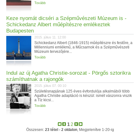
Tovább
Keze nyomát dicséri a Szépművészeti Múzeum is -
Schickedanz Albert műépítészre emlékeztek
Budapesten
2015. július 11. 12:00
Schickedanz Albert (1846-1915) műépítészre és festőre, a
Millenniumi emlékmű, a Műcsarnok és a Szépművészeti
Múzeum tervezőjére...
Tovább
Indul az új Agatha Christie-sorozat - Pörgős sztorikra
számíthatnak a rajongók
2015. július 07. 00:10
Születésnapjának 125 éves évfordulója alkalmából több
Agatha Christie adaptáció is készül: ismét vászonra viszik
a Tíz kicsi...
Tovább
1
2
Összesen:
23 tétel - 2 oldalon
, Megjelenítve 1-20-ig