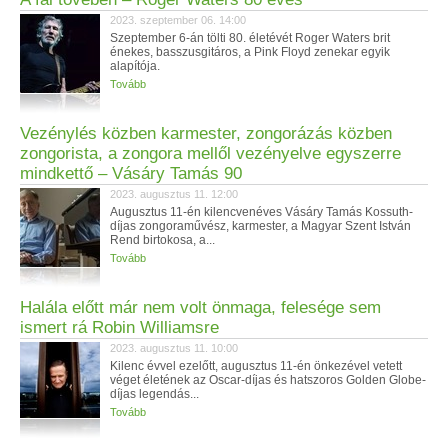
2023. szeptember 06. 14:00
Szeptember 6-án tölti 80. életévét Roger Waters brit
énekes, basszusgitáros, a Pink Floyd zenekar egyik
alapítója.
Tovább
Vezénylés közben karmester, zongorázás közben
zongorista, a zongora mellől vezényelve egyszerre
mindkettő – Vásáry Tamás 90
2023. augusztus 11. 12:00
Augusztus 11-én kilencvenéves Vásáry Tamás Kossuth-
díjas zongoraművész, karmester, a Magyar Szent István
Rend birtokosa, a...
Tovább
Halála előtt már nem volt önmaga, felesége sem
ismert rá Robin Williamsre
2023. augusztus 11. 10:00
Kilenc évvel ezelőtt, augusztus 11-én önkezével vetett
véget életének az Oscar-díjas és hatszoros Golden Globe-
díjas legendás...
Tovább