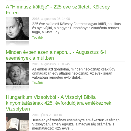
A "Himnusz költője" - 225 éve született Kölcsey
Ferenc
2015. augusztus 08. 14:00
225 éve született Kölcsey Ferenc magyar költő, politikus
és nyelvújító, a Magyar Tudományos Akadémia rendes
tagja, a Kisfaludy...
Tovább
Minden évben ezen a napon... - Augusztus 6-i
események a múltban
2015. augusztus 06. 08:45
Az ember azt gondolná, minden hétköznap csak úgy
önmagában egy átlagos hétköznap. Az évek során
valójában rengeteg évfordulót...
Tovább
Hungarikum Vizsolyból - A Vizsolyi Biblia
kinyomtatásának 425. évfordulójára emlékeznek
Vizsolyban
2015. július 20. 00:10
Jeles egyháztörténeti eseményre emlékeztek vasárnap
Vizsolyban, amely egyúttal a magyarság számára is
meghatározó: 425 évvel...