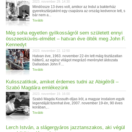
2023. november 29. 14:30
Mindössze 13 éves volt, amikor az Indul a bakterház
gyereksztárjaként egy csapásra az ország kedvence lett, s
bár nem a...
Tovább
Még soha egyetlen gyilkosságról sem született ennyi
összeesküvés-elmélet – hatvan éve ölték meg John F.
Kennedyt
2023. november 22. 12:50
Hatvan éve, 1963. november 22-én lett máig tisztázatlan
hátterű, az egész világot megrázó merénylet áldozata
Dallasban John F....
Tovább
Kulisszatitkok, amiket érdemes tudni az Abigélről –
Szabó Magdára emlékezünk
2023. november 19. 16:00
Szabó Magda Kossuth-díjas írót, a magyar irodalom egyik
legendáját tizenhat éve, 2007. november 19-én, 90 éves
korában,...
Tovább
Lerch István, a slágergyáros jazztanszakos, aki végül