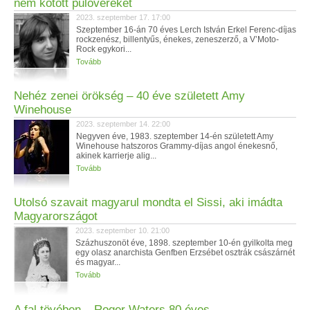
nem kötött pulóvereket
2023. szeptember 17. 17:00
Szeptember 16-án 70 éves Lerch István Erkel Ferenc-díjas
rockzenész, billentyűs, énekes, zeneszerző, a V’Moto-
Rock egykori...
Tovább
Nehéz zenei örökség – 40 éve született Amy
Winehouse
2023. szeptember 14. 22:00
Negyven éve, 1983. szeptember 14-én született Amy
Winehouse hatszoros Grammy-díjas angol énekesnő,
akinek karrierje alig...
Tovább
Utolsó szavait magyarul mondta el Sissi, aki imádta
Magyarországot
2023. szeptember 10. 21:00
Százhuszonöt éve, 1898. szeptember 10-én gyilkolta meg
egy olasz anarchista Genfben Erzsébet osztrák császárnét
és magyar...
Tovább
A fal tövében – Roger Waters 80 éves