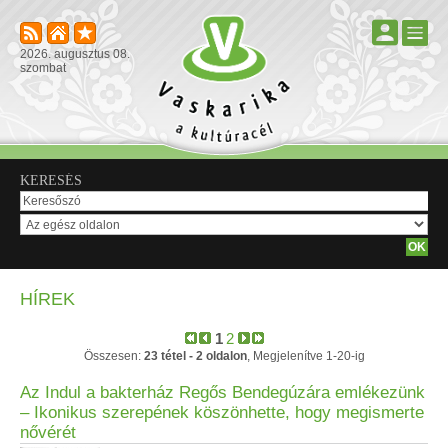
2026. augusztus 08.
szombat
KERESÉS
HÍREK
1
2
Összesen:
23 tétel - 2 oldalon
, Megjelenítve 1-20-ig
Az Indul a bakterház Regős Bendegúzára emlékezünk
– Ikonikus szerepének köszönhette, hogy megismerte
nővérét