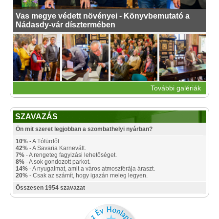
Vas megye védett növényei - Könyvbemutató a
Nádasdy-vár dísztermében
További galériák
SZAVAZÁS
Ön mit szeret legjobban a szombathelyi nyárban?
10%
- A Tófürdőt.
42%
- A Savaria Karnevált.
7%
- A rengeteg fagyizási lehetőséget.
8%
- A sok gondozott parkot.
14%
- A nyugalmat, amit a város atmoszférája áraszt.
20%
- Csak az számít, hogy igazán meleg legyen.
Összesen 1954 szavazat