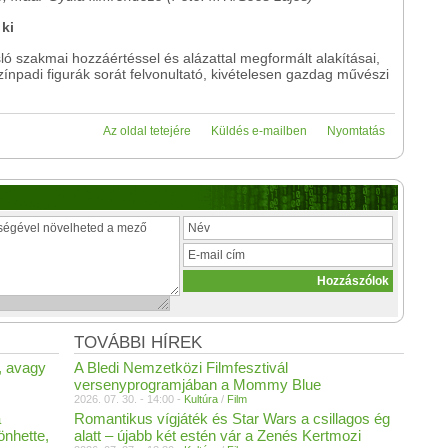
 ki
ó szakmai hozzáértéssel és alázattal megformált alakításai,
színpadi figurák sorát felvonultató, kivételesen gazdag művészi
Az oldal tetejére
Küldés e-mailben
Nyomtatás
TOVÁBBI HÍREK
, avagy
A Bledi Nemzetközi Filmfesztivál
versenyprogramjában a Mommy Blue
2026. 07. 30. - 14:00 -
Kultúra
/
Film
a
Romantikus vígjáték és Star Wars a csillagos ég
nhette,
alatt – újabb két estén vár a Zenés Kertmozi