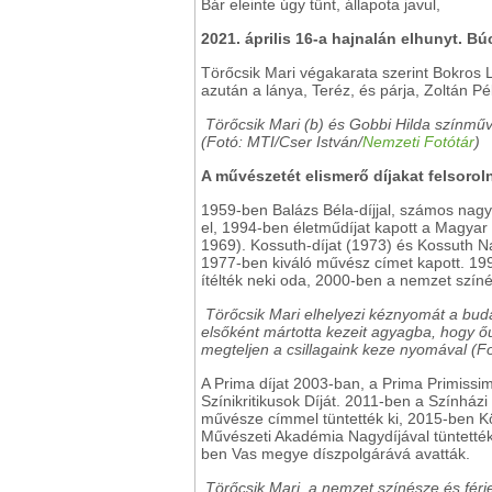
Bár eleinte úgy tűnt, állapota javul,
2021. április 16-a hajnalán elhunyt. Búc
Törőcsik Mari végakarata szerint Bokros 
azután a lánya, Teréz, és párja, Zoltán P
Törőcsik Mari (b) és Gobbi Hilda színmű
(Fotó: MTI/Cser István/
Nemzeti Fotótár
)
A művészetét elismerő díjakat felsoroln
1959-ben Balázs Béla-díjjal, számos nagy 
el, 1994-ben életműdíjat kapott a Magyar F
1969). Kossuth-díjat (1973) és Kossuth N
1977-ben kiváló művész címet kapott. 1
ítélték neki oda, 2000-ben a nemzet színés
Törőcsik Mari elhelyezi kéznyomát a bud
elsőként mártotta kezeit agyagba, hogy őu
megteljen a csillagaink keze nyomával (
A Prima díjat 2003-ban, a Prima Primissi
Színikritikusok Díját. 2011-ben a Színház
művésze címmel tüntették ki, 2015-ben K
Művészeti Akadémia Nagydíjával tüntetté
ben Vas megye díszpolgárává avatták.
Törőcsik Mari, a nemzet színésze és férj