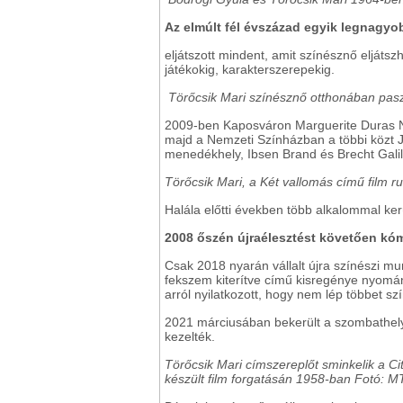
Az elmúlt fél évszázad egyik legnagy
eljátszott mindent, amit színésznő eljátsz
játékokig, karakterszerepekig.
Törőcsik Mari színésznő otthonában pas
2009-ben Kaposváron Marguerite Duras Na
majd a Nemzeti Színházban a többi közt Juh
menedékhely, Ibsen Brand és Brecht Galil
Törőcsik Mari, a Két vallomás című film r
Halála előtti években több alkalommal ke
2008 őszén újraélesztést követően kómá
Csak 2018 nyarán vállalt újra színészi m
fekszem kiterítve című kisregénye nyomá
arról nyilatkozott, hogy nem lép többet sz
2021 márciusában bekerült a szombathely
kezelték.
Törőcsik Mari címszereplőt sminkelik a C
készült film forgatásán 1958-ban Fotó: MT