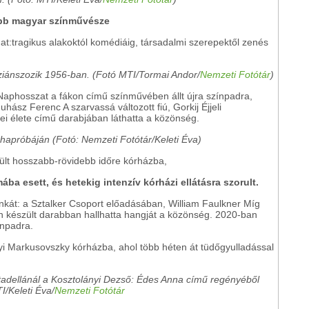
obb magyar színművésze
hat:tragikus alakoktól komédiáig, társadalmi szerepektől zenés
ziánszozik 1956-ban. (Fotó MTI/Tormai Andor/
Nemzeti Fotótár
)
phosszat a fákon című színművében állt újra színpadra,
ász Ferenc A szarvassá változott fiú, Gorkij Éjjeli
ei élete című darabjában láthatta a közönség.
uhapróbáján (Fotó: Nemzeti Fotótár/Keleti Éva)
rült hosszabb-rövidebb időre kórházba,
ba esett, és hetekig intenzív kórházi ellátásra szorult.
unkát: a Sztalker Csoport előadásában, William Faulkner Míg
n készült darabban hallhatta hangját a közönség. 2020-ban
ínpadra.
i Markusovszky kórházba, ahol több héten át tüdőgyulladással
itadellánál a Kosztolányi Dezső: Édes Anna című regényéből
I/Keleti Éva/
Nemzeti Fotótár