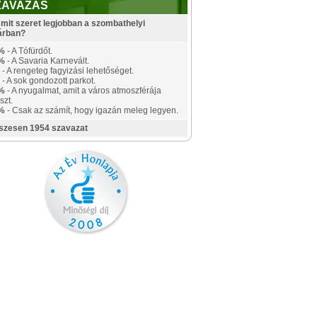
ZAVAZÁS
mit szeret legjobban a szombathelyi
árban?
%
- A Tófürdőt.
%
- A Savaria Karnevált.
- A rengeteg fagyizási lehetőséget.
- A sok gondozott parkot.
%
- A nyugalmat, amit a város atmoszférája
szt.
%
- Csak az számít, hogy igazán meleg legyen.
szesen 1954 szavazat