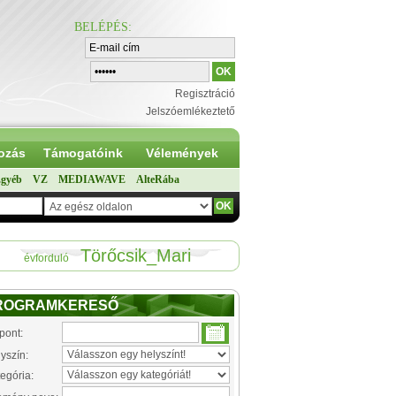
BELÉPÉS
:
Regisztráció
Jelszóemlékeztető
ozás
Támogatóink
Vélemények
gyéb
VZ
MEDIAWAVE
AlteRába
Törőcsik_Mari
évforduló
ROGRAMKERESŐ
pont:
yszín:
egória: