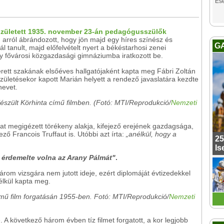
Es
született 1935. november 23-án pedagógusszülők
arról ábrándozott, hogy jön majd egy híres színész és
G
 tanult, majd előfelvételt nyert a békéstarhosi zenei
y fővárosi közgazdasági gimnáziumba iratkozott be.
rett szakának elsőéves hallgatójaként kapta meg Fábri Zoltán
zületésekor kapott Marián helyett a rendező javaslatára kezdte
nevet.
észült Körhinta című filmben. (Fotó: MTI/Reprodukció/
Nemzeti
at megigézett törékeny alakja, kifejező erejének gazdagsága,
ző Francois Truffaut is. Utóbbi azt írta:
„anélkül, hogy a
25
Is
ő érdemelte volna az Arany Pálmát"
.
árom vizsgára nem jutott ideje, ezért diplomáját évtizedekkel
élkül kapta meg.
ímű film forgatásán 1955-ben. Fotó: MTI/Reprodukció/
Nemzeti
A következő három évben tíz filmet forgatott, a kor legjobb