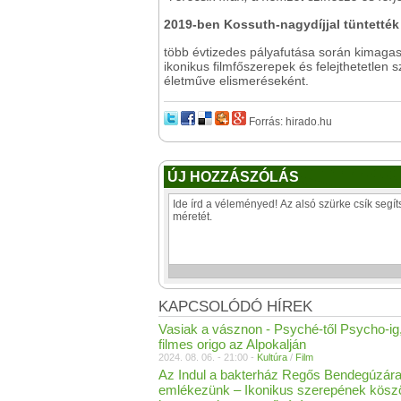
2019-ben Kossuth-nagydíjjal tüntették
több évtizedes pályafutása során kimagasl
ikonikus filmfőszerepek és felejthetetlen 
életműve elismeréseként.
Forrás: hirado.hu
ÚJ HOZZÁSZÓLÁS
KAPCSOLÓDÓ HÍREK
Vasiak a vásznon - Psyché-től Psycho-ig
filmes origo az Alpokalján
2024. 08. 06. - 21:00 -
Kultúra
/
Film
Az Indul a bakterház Regős Bendegúzár
emlékezünk – Ikonikus szerepének köszö