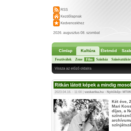
RSS
Kezdőlapnak
Kedvencekhez
2026. augusztus 08. szombat
Címlap
Kultúra
Életmód
Szab
Fesztiválok
Zene
Film
Színház
Színésztükör
Vissza az előző oldalra
Ritkán látott képek a mindig moso
2023.04.16. - 11:00 |
vaskarika.hu - Nyitókép: MTI/K
Két éve, 
Mari Koss
díjas, a 
színésznő
archívumá
színjátsz