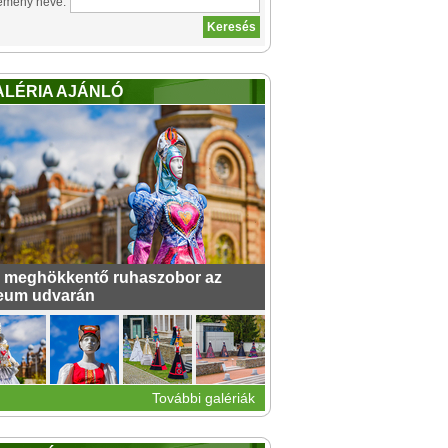
emény neve:
ALÉRIA AJÁNLÓ
 meghökkentő ruhaszobor az
eum udvarán
További galériák