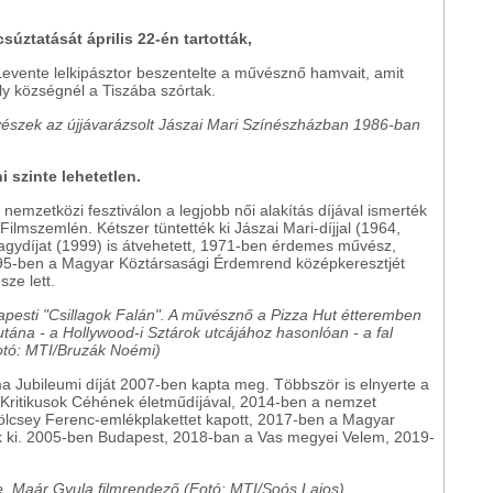
súztatását április 22-én tartották,
Levente lelkipásztor beszentelte a művésznő hamvait, amit
ély községnél a Tiszába szórtak.
vészek az újjávarázsolt Jászai Mari Színészházban 1986-ban
i szinte lehetetlen.
nemzetközi fesztiválon a legjobb női alakítás díjával ismerték
ilmszemlén. Kétszer tüntették ki Jászai Mari-díjjal (1964,
agydíjat (1999) is átvehetett, 1971-ben érdemes művész,
995-ben a Magyar Köztársasági Érdemrend középkeresztjét
ze lett.
apesti "Csillagok Falán". A művésznő a Pizza Hut étteremben
tána - a Hollywood-i Sztárok utcájához hasonlóan - a fal
Fotó: MTI/Bruzák Noémi)
ma Jubileumi díját 2007-ben kapta meg. Többször is elnyerte a
i Kritikusok Céhének életműdíjával, 2014-ben a nemzet
ölcsey Ferenc-emlékplakettet kapott, 2017-ben a Magyar
k ki. 2005-ben Budapest, 2018-ban a Vas megyei Velem, 2019-
e, Maár Gyula filmrendező (Fotó: MTI/Soós Lajos)