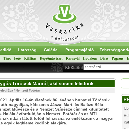
adidő
Látószög
Galéria
Programajánló
Tehetséggond
Tánc
Fotó
Kiállítás
Képzőművészet
Karnevál
Irodalom
Divat
Pegazus
E
KERESÉS
lygós Törőcsik Mariról, akit sosem feledünk
eleti Éva / Nemzeti Fotótár
P
2021. április 16-án életének 86. évében hunyt el Törőcsik
uth-nagydíjas, kétszeres Jászai Mari- és Balázs Béla-
Idő
Nemzet Művésze és a Nemzet Színésze címmel kitüntetett
. Halála évfordulóján a Nemzeti Fotótár és az MTI
Hel
nak ritkán látott fotóit felhasználva emlékszünk a magyar
Kat
ás egyik legkiemelkedőbb alakjára.