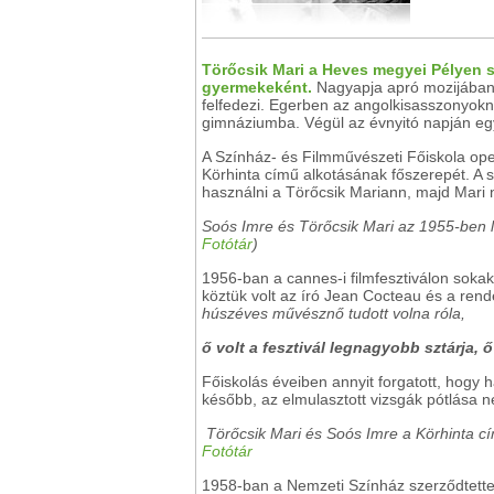
Törőcsik Mari a Heves megyei Pélyen 
gyermekeként.
Nagyapja apró mozijában 
felfedezi. Egerben az angolkisasszonyoknál
gimnáziumba. Végül az évnyitó napján eg
A Színház- és Filmművészeti Főiskola ope
Körhinta című alkotásának főszerepét. A s
használni a Törőcsik Mariann, majd Mari 
Soós Imre és Törőcsik Mari az 1955-ben l
Fotótár
)
1956-ban a cannes-i filmfesztiválon sokak
köztük volt az író Jean Cocteau és a rende
húszéves művésznő tudott volna róla,
ő volt a fesztivál legnagyobb sztárja, 
Főiskolás éveiben annyit forgatott, hogy h
később, az elmulasztott vizsgák pótlása n
Törőcsik Mari és Soós Imre a Körhinta c
Fotótár
1958-ban a Nemzeti Színház szerződtette. 