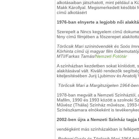
alkotásaiban játszhatott, mint például a 
Makk Károllyal. Megismerkedett későbbi fér
című alkotásért
1976-ban elnyerte a legjobb női alakítás
Szerepelt a Nincs kegyelem című dokumen
fény című filmjében a főszerepet alakított
Törőcsik Mari színinövendék és Soós Imre
Körhinta című új magyar film ősbemutatój
MTI/Farkas Tamás/
Nemzeti Fotótár
A színházban kezdetben sokat kínlódott, s
alakításával vált. Kiváló rendezők segíts
kiteljesítésében Jurij Ljubimov és Anatolij V
Törőcsik Mari a Margitszigeten 1964-ben.
1978-ban megvált a Nemzeti Színháztól, a 
Mafilm, 1990 és 1993 között a szolnoki Sz
Művész (Thália) Színház művésze, 1993-tó
Színészkamara elnökeként is tevékenyked
2002-ben újra a Nemzeti Színház tagja l
vendégként más színházakban is fellépett
Bodrogi Gyula és Törőcsik Mari 1964-ben.