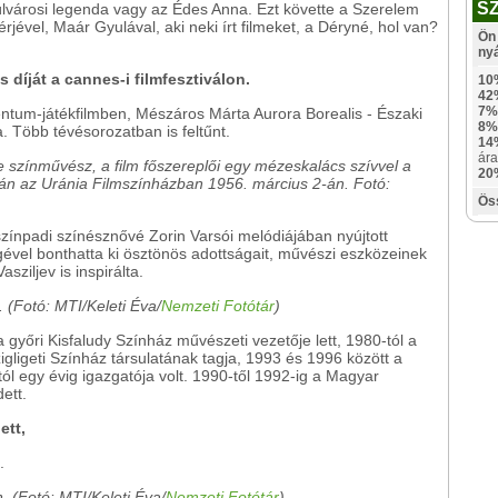
S
Külvárosi legenda vagy az Édes Anna. Ezt követte a Szerelem
jével, Maár Gyulával, aki neki írt filmeket, a Déryné, hol van?
Ön 
ny
 díját a cannes-i filmfesztiválon.
10
42
7%
tum-játékfilmben, Mészáros Márta Aurora Borealis - Északi
8%
a. Több tévésorozatban is feltűnt.
14
ára
 színművész, a film főszereplői egy mézeskalács szívvel a
20
án az Uránia Filmszínházban 1956. március 2-án. Fotó:
Ös
zínpadi színésznővé Zorin Varsói melódiájában nyújtott
égével bonthatta ki ösztönös adottságait, művészi eszközeinek
asziljev is inspirálta.
 (Fotó: MTI/Keleti Éva/
Nemzeti Fotótár
)
győri Kisfaludy Színház művészeti vezetője lett, 1980-tól a
igligeti Színház társulatának tagja, 1993 és 1996 között a
l egy évig igazgatója volt. 1990-től 1992-ig a Magyar
ett.
ett,
.
 (Fotó: MTI/Keleti Éva/
Nemzeti Fotótár
)