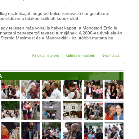
elleg esztétikáját megőrző belső renováció hangulatbarát
s elidőzni a falakon kiállított képek előtt.
gy teljesen más vonal is helyet kapott: a Monostori Erőd is
nhattani zeneszerző tavaszi turnéjának. A 2000-es évek elején
t, a Steroid Maximust és a Manorexiát - ez utóbbit mutatta be
Az oldal tetejére
Küldés e-mailben
Nyomtatás
A