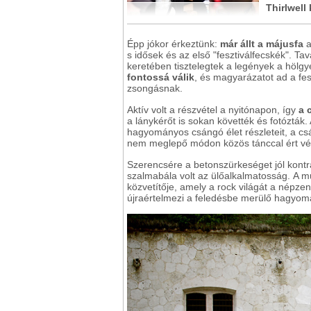
Thirlwell
Épp jókor érkeztünk:
már állt a májusfa
a
s idősek és az első "fesztiválfecskék". T
keretében tisztelegtek a legények a hölgye
fontossá válik
, és magyarázatot ad a fe
zsongásnak.
Aktív volt a részvétel a nyitónapon, így
a 
a lánykérőt is sokan követték és fotózták
hagyományos csángó élet részleteit, a cs
nem meglepő módon közös tánccal ért véget
Szerencsére a betonszürkeséget jól kontra
szalmabála volt az ülőalkalmatosság. A m
közvetítője, amely a rock világát a népzen
újraértelmezi a feledésbe merülő hagyom