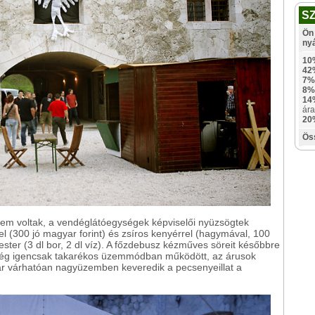
S
Ön 
ny
10
42
7%
8%
14
ára
20
Ös
em voltak, a vendéglátóegységek képviselői nyüzsögtek
el (300 jó magyar forint) és zsíros kenyérrel (hagymával, 100
ester (3 dl bor, 2 dl víz). A főzdebusz kézműves söreit későbbre
n még igencsak takarékos üzemmódban működött, az árusok
ár várhatóan nagyüzemben keveredik a pecsenyeillat a