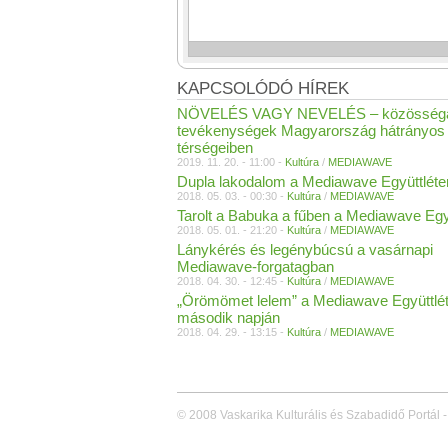
KAPCSOLÓDÓ HÍREK
NÖVELÉS VAGY NEVELÉS – közösségal
tevékenységek Magyarország hátrányos 
térségeiben
2019. 11. 20. - 11:00 -
Kultúra
/
MEDIAWAVE
Dupla lakodalom a Mediawave Együttléte
2018. 05. 03. - 00:30 -
Kultúra
/
MEDIAWAVE
Tarolt a Babuka a fűben a Mediawave Egy
2018. 05. 01. - 21:20 -
Kultúra
/
MEDIAWAVE
Lánykérés és legénybúcsú a vasárnapi
Mediawave-forgatagban
2018. 04. 30. - 12:45 -
Kultúra
/
MEDIAWAVE
„Örömömet lelem” a Mediawave Együttlé
második napján
2018. 04. 29. - 13:15 -
Kultúra
/
MEDIAWAVE
© 2008 Vaskarika Kulturális és Szabadidő Portál -