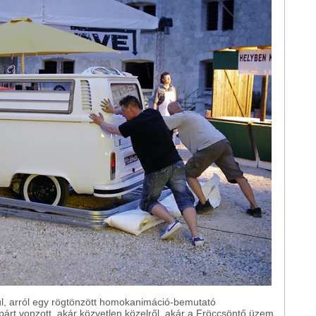
l, arról egy rögtönzött homokanimáció-bemutató
rt vonzott, akár közvetlen közelről, akár a Fröccsöntő üzem