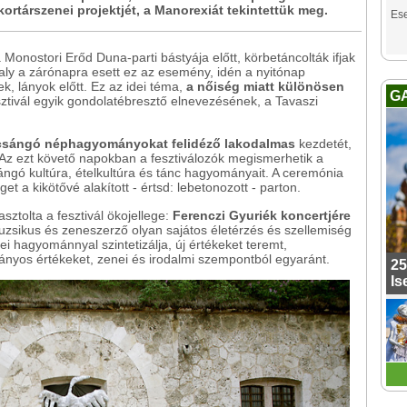
 kortárszenei projektjét, a Manorexiát tekintettük meg.
Es
 Monostori Erőd Duna-parti bástyája előtt, körbetáncolták ifjak
avaly a zárónapra esett ez az esemény, idén a nyitónap
k, lányok előtt. Ez az idei téma,
a nőiség miatt különösen
G
sztivál egyik gondolatébresztő elnevezésének, a Tavaszi
csángó néphagyományokat felidéző lakodalmas
kezdetét,
. Az ezt követő napokban a fesztiválozók megismerhetik a
ángó kultúra, ételkultúra és tánc hagyományait. A ceremónia
 a kikötővé alakított - értsd: lebetonozott - parton.
sztolta a fesztivál ökojellege:
Ferenczi Gyuriék koncertjére
uzsikus és zeneszerző olyan sajátos életérzés és szellemiség
ei hagyománnyal szintetizálja, új értékeket teremt,
ányos értékeket, zenei és irodalmi szempontból egyaránt.
25
Is