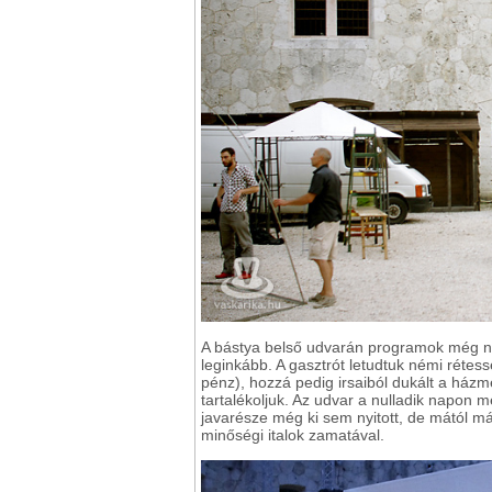
A bástya belső udvarán programok még n
leginkább. A gasztrót letudtuk némi rétess
pénz), hozzá pedig irsaiból dukált a házm
tartalékoljuk. Az udvar a nulladik napo
javarésze még ki sem nyitott, de mától m
minőségi italok zamatával.