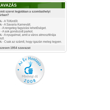
ZAVAZÁS
mit szeret legjobban a szombathelyi
árban?
%
- A Tófürdőt.
%
- A Savaria Karnevált.
- A rengeteg fagyizási lehetőséget.
- A sok gondozott parkot.
%
- A nyugalmat, amit a város atmoszférája
szt.
%
- Csak az számít, hogy igazán meleg legyen.
szesen 1954 szavazat