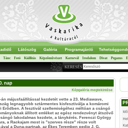
adidő
Látószög
Galéria
Programajánló
Tehetséggond
Tánc
Fotó
Kiállítás
Képzőművészet
Karnevál
Irodalom
Divat
Pegazus
E
KERESÉS
0. nap
Képgaléria megtekintése
0-án májusfaállítással kezdetét vette a 23. Mediawave,
P
szág legnagyobb sztármentes kisfesztiválja a komáromi
 Erődben. A fesztivál szellemiségéhez méltóan a csángó
Idő
mányoknak állított emléket az egész rendezvényt átszövő
sángó lakodalmas kezdete, a lánykérés. Ferenczi György
Hel
ra, a Rackajam most is "szerves része" része volt
Kat
ával a Duna-partnak, az Ékes Teremben pedig J. G.