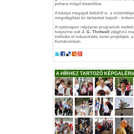
pohara mögül kisandítva.
A bástya megújult belülről is, a műemlékj
megvilágítást és tárlatokat kapott - érdeme
A nyitónapon népzenei programok mellett e
helyszíne volt
J. G. Thirlwell
világhírű ma
indította el indusztriális zenei projektjei
Komáromban.
A HÍRHEZ TARTOZÓ KÉPGALÉRI