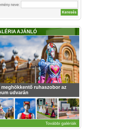
emény neve:
ALÉRIA AJÁNLÓ
 meghökkentő ruhaszobor az
eum udvarán
További galériák