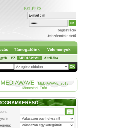
BELÉPÉS
:
Regisztráció
Jelszóemlékeztető
ozás
Támogatóink
Vélemények
gyéb
VZ
MEDIAWAVE
AlteRába
MEDIAWAVE
MEDIAWAVE_2013
Monostori_Erőd
ROGRAMKERESŐ
pont:
yszín:
egória: