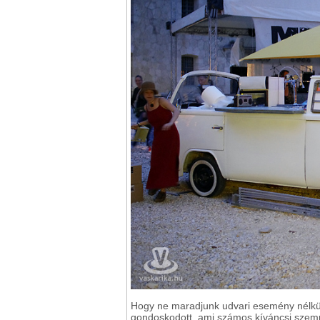
Hogy ne maradjunk udvari esemény nélkü
gondoskodott, ami számos kíváncsi szempá