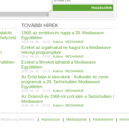
TOVÁBBI HÍREK
akító
1968, az emlékezés napja a 28. Mediawave
helyzetű
Együttléten
2018. 04. 28. - 14:00 -
Kultúra
/
MEDIAWAVE
Ezeket az izgalmakat ne hagyd ki a Mediawave
n
hétvégi programjából
2018. 04. 28. - 09:00 -
Kultúra
/
MEDIAWAVE
üttléten
Ezeket a filmeket láthatod a Mediawave
Együttléten
2018. 04. 26. - 13:15 -
Kultúra
/
MEDIAWAVE
Az Erőd falán is táncolunk - Kulturális és zenei
programok a 28. Tartóshullám Mediawave
t
Együttléten
2018. 04. 19. - 13:15 -
Kultúra
/
MEDIAWAVE
Az Örömről és 1968-ról szól idén a Tartóshullám /
Mediawave
2018. 04. 12. - 07:00 -
Kultúra
/
MEDIAWAVE
 Minden jog fenntartva
|
Impresszum
|
Médiaajánlat
|
Adatvédelem
|
Infor