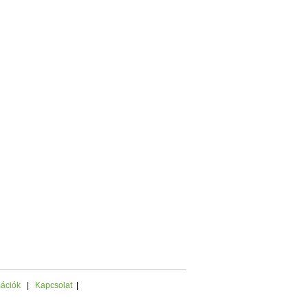
mációk
|
Kapcsolat
|