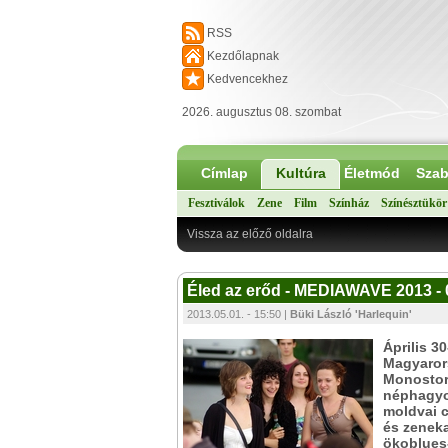
RSS
Kezdőlapnak
Kedvencekhez
2026. augusztus 08. szombat
Címlap
Kultúra
Életmód
Szab
Fesztiválok
Zene
Film
Színház
Színésztükör
Vissza az előző oldalra
Éled az erőd - MEDIAWAVE 2013 - 
2013.05.01. - 15:50 |
Büki László 'Harlequin'
Április 3
Magyaror
Monostori
néphagyo
moldvai c
és zeneka
ökoblues-