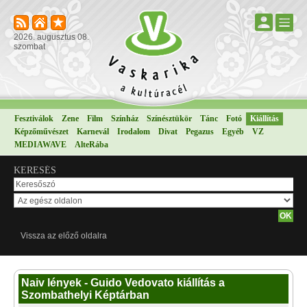
2026. augusztus 08.
szombat
Fesztiválok
Zene
Film
Színház
Színésztükör
Tánc
Fotó
Kiállítás
Képzőművészet
Karnevál
Irodalom
Divat
Pegazus
Egyéb
VZ
MEDIAWAVE
AlteRába
KERESÉS
Vissza az előző oldalra
Naiv lények - Guido Vedovato kiállítás a
Szombathelyi Képtárban