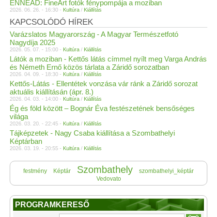
ENNEAD: FineArt fotók fénypompája a moziban
2026. 06. 26. - 16:30 -
Kultúra
/
Kiállítás
KAPCSOLÓDÓ HÍREK
Varázslatos Magyarország - A Magyar Természetfotó
Nagydíja 2025
2026. 05. 07. - 15:00 -
Kultúra
/
Kiállítás
Látók a moziban - Kettős látás címmel nyílt meg Varga András
és Németh Ernő közös tárlata a Záridő sorozatban
2026. 04. 09. - 18:30 -
Kultúra
/
Kiállítás
Kettős-Látás - Ellentétek vonzása vár ránk a Záridő sorozat
aktuális kiállításán (ápr. 8.)
2026. 04. 03. - 14:00 -
Kultúra
/
Kiállítás
Ég és föld között – Bognár Éva festészetének bensőséges
világa
2026. 03. 20. - 22:45 -
Kultúra
/
Kiállítás
Tájképzetek - Nagy Csaba kiállítása a Szombathelyi
Képtárban
2026. 03. 19. - 20:55 -
Kultúra
/
Kiállítás
Szombathely
festmény
Képtár
szombathelyi_képtár
Vedovato
PROGRAMKERESŐ