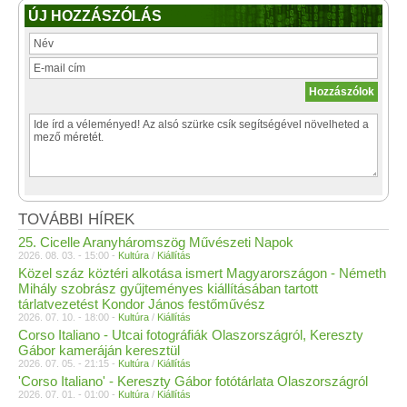
ÚJ HOZZÁSZÓLÁS
TOVÁBBI HÍREK
25. Cicelle Aranyháromszög Művészeti Napok
2026. 08. 03. - 15:00 -
Kultúra
/
Kiállítás
Közel száz köztéri alkotása ismert Magyarországon - Németh
Mihály szobrász gyűjteményes kiállításában tartott
tárlatvezetést Kondor János festőművész
2026. 07. 10. - 18:00 -
Kultúra
/
Kiállítás
Corso Italiano - Utcai fotográfiák Olaszországról, Kereszty
Gábor kameráján keresztül
2026. 07. 05. - 21:15 -
Kultúra
/
Kiállítás
'Corso Italiano' - Kereszty Gábor fotótárlata Olaszországról
2026. 07. 01. - 01:00 -
Kultúra
/
Kiállítás