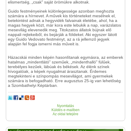
elismertség, „csak" saját örömükre alkotnak.
Guido festményeinek különlegessége azonban meghozta
számára a hírnevet. A művek kis történeteket mesélnek el,
betekintést adnak a hegyvidék falvainak életébe, ahol, ha a
magas hegyek közt, már kora este lebukik a nap, varázslatos
mesevilág elevenedik meg. Titokzatos állatok bújnak elő
nappali rejtekeiből, és bejárják a földeket. Aki egyszer látott
egy Guido Vedovato festményt, az a rá jellemző jegyek
alapján fel fogja ismerni más műveit is.
Házacskái minden képén hasonlítanak egymásra, az emberek
hatalmas „mindentlátó" szeműek, „mindenthalló" fülűek,
terebélyes kezűek, lábúak és békések. Az élénk színek
hívogatóak, a képek nyugalmat árasztanak. Érdemes
megtekinteni e színpompás mesevilágot, ami gyermekek
számára is befogadható. Erre augusztus 25-ig van lehetőség
a Szombathelyi Képtárban.
Nyomtatás
Küldés e-mailben
Az oldal tetejére