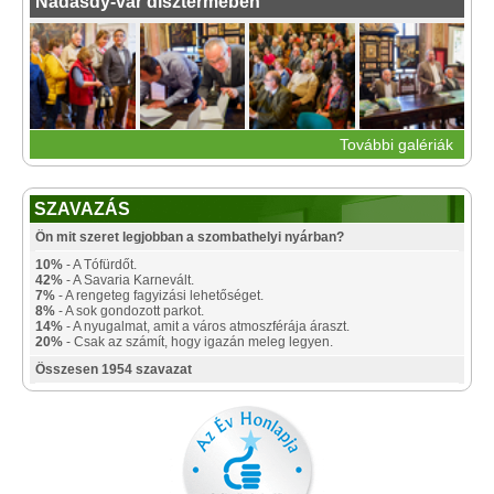
Nádasdy-vár dísztermében
További galériák
SZAVAZÁS
Ön mit szeret legjobban a szombathelyi nyárban?
10%
- A Tófürdőt.
42%
- A Savaria Karnevált.
7%
- A rengeteg fagyizási lehetőséget.
8%
- A sok gondozott parkot.
14%
- A nyugalmat, amit a város atmoszférája áraszt.
20%
- Csak az számít, hogy igazán meleg legyen.
Összesen 1954 szavazat