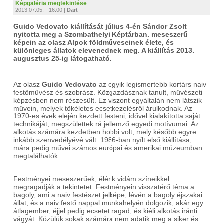
Képgaléria megtekintése
2013.07.05. - 16:00 |
Dart
Guido Vedovato kiállítását július 4-én Sándor Zsolt
nyitotta meg a Szombathelyi Képtárban. meseszerű
képein az olasz Alpok földműveseinek élete, és
különleges állatok elevenednek meg. A kiállítás 2013.
augusztus 25-ig látogatható.
Az olasz
Guido Vedovato
az egyik legismertebb kortárs naiv
festőművész és szobrász. Közgazdásznak tanult, művészeti
képzésben nem részesült. Ez viszont egyáltalán nem látszik
művein, melyek tökéletes ecsetkezelésről árulkodnak. Az
1970-es évek elején kezdett festeni, idővel kialakította saját
technikáját, megszülettek rá jellemző egyedi motívumai. Az
alkotás számára kezdetben hobbi volt, mely később egyre
inkább szenvedélyévé vált. 1986-ban nyílt első kiállítása,
mára pedig művei számos európai és amerikai múzeumban
megtalálhatók.
Festményei meseszerűek, élénk vidám színeikkel
megragadják a tekintetet. Festményein visszatérő téma a
bagoly, ami a naiv festészet jelképe, lévén a bagoly éjszakai
állat, és a naiv festő nappal munkahelyén dolgozik, akár egy
átlagember, éjjel pedig ecsetet ragad, és kiéli alkotás iránti
vágyát. Közülük sokak számára nem adatik meg a siker és