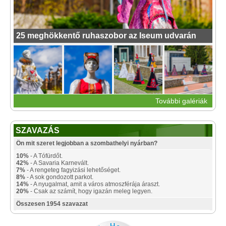
25 meghökkentő ruhaszobor az Iseum udvarán
További galériák
SZAVAZÁS
Ön mit szeret legjobban a szombathelyi nyárban?
10%
- A Tófürdőt.
42%
- A Savaria Karnevált.
7%
- A rengeteg fagyizási lehetőséget.
8%
- A sok gondozott parkot.
14%
- A nyugalmat, amit a város atmoszférája áraszt.
20%
- Csak az számít, hogy igazán meleg legyen.
Összesen 1954 szavazat