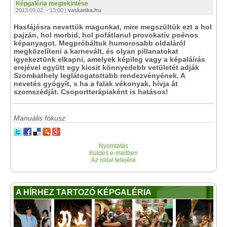
Képgaléria megtekintése
2013.09.02. - 13:00 |
vaskarika.hu
Hasfájósra nevettük magunkat, mire megszültük ezt a hol
pajzán, hol morbid, hol pofátlanul provokatív poénos
képanyagot. Megpróbáltuk humorosabb oldaláról
megközelíteni a karnevált, és olyan pillanatokat
igyekeztünk elkapni, amelyek képileg vagy a képaláírás
erejével együtt egy kicsit könnyedebb vetületét adják
Szombathely leglátogatottabb rendezvényének. A
nevetés gyógyít, s ha a falak vékonyak, hívja át
szomszédját. Csoportterápiaként is hatásos!
Manuális fókusz
Nyomtatás
Küldés e-mailben
Az oldal tetejére
A HÍRHEZ TARTOZÓ KÉPGALÉRIA