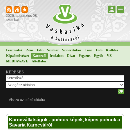
2026. augusztus 08.
szombat
Fesztiválok
Zene
Film
Színház
Színésztükör
Tánc
Fotó
Kiállítás
Képzőművészet
Karnevál
Irodalom
Divat
Pegazus
Egyéb
VZ
MEDIAWAVE
AlteRába
KERESÉS
Vissza az előző oldalra
Karnevállatságok - poénos képek, képes poénok a
Savaria Karneválról