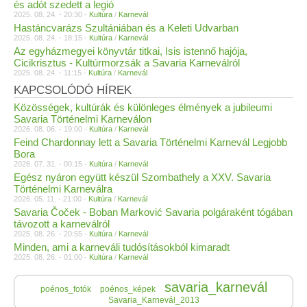
és adót szedett a legió
2025. 08. 24. - 20:30 -
Kultúra
/
Karnevál
Hastáncvarázs Szultániában és a Keleti Udvarban
2025. 08. 24. - 18:15 -
Kultúra
/
Karnevál
Az egyházmegyei könyvtár titkai, Isis istennő hajója,
Cicikrisztus - Kultúrmorzsák a Savaria Karneválról
2025. 08. 24. - 11:15 -
Kultúra
/
Karnevál
KAPCSOLÓDÓ HÍREK
Közösségek, kultúrák és különleges élmények a jubileumi
Savaria Történelmi Karneválon
2026. 08. 06. - 19:00 -
Kultúra
/
Karnevál
Feind Chardonnay lett a Savaria Történelmi Karnevál Legjobb
Bora
2026. 07. 31. - 00:15 -
Kultúra
/
Karnevál
Egész nyáron együtt készül Szombathely a XXV. Savaria
Történelmi Karneválra
2026. 05. 11. - 21:00 -
Kultúra
/
Karnevál
Savaria Čoček - Boban Marković Savaria polgáraként tógában
távozott a karneválról
2025. 08. 26. - 20:55 -
Kultúra
/
Karnevál
Minden, ami a karneváli tudósításokból kimaradt
2025. 08. 26. - 01:00 -
Kultúra
/
Karnevál
savaria_karnevál
poénos_fotók
poénos_képek
Savaria_Karnevál_2013