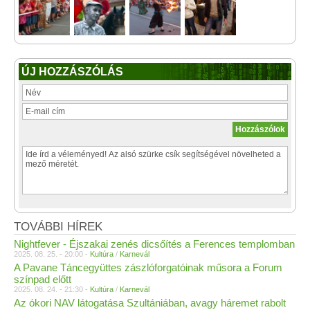
ÚJ HOZZÁSZÓLÁS
TOVÁBBI HÍREK
Nightfever - Éjszakai zenés dicsőítés a Ferences templomban
2025. 08. 25. - 20:00 -
Kultúra
/
Karnevál
A Pavane Táncegyüttes zászlóforgatóinak műsora a Forum
színpad előtt
2025. 08. 24. - 21:30 -
Kultúra
/
Karnevál
Az ókori NAV látogatása Szultániában, avagy háremet rabolt