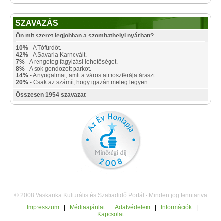
SZAVAZÁS
Ön mit szeret legjobban a szombathelyi nyárban?
10%
- A Tófürdőt.
42%
- A Savaria Karnevált.
7%
- A rengeteg fagyizási lehetőséget.
8%
- A sok gondozott parkot.
14%
- A nyugalmat, amit a város atmoszférája áraszt.
20%
- Csak az számít, hogy igazán meleg legyen.
Összesen 1954 szavazat
© 2008 Vaskarika Kulturális és Szabadidő Portál - Minden jog fenntartva
Impresszum
|
Médiaajánlat
|
Adatvédelem
|
Információk
|
Kapcsolat