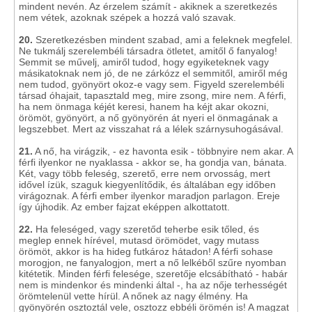
mindent nevén. Az érzelem számít - akiknek a szeretkezés
nem vétek, azoknak szépek a hozzá való szavak.
20.
Szeretkezésben mindent szabad, ami a feleknek megfelel.
Ne tukmálj szerelembéli társadra ötletet, amitől ő fanyalog!
Semmit se művelj, amiről tudod, hogy egyiketeknek vagy
másikatoknak nem jó, de ne zárkózz el semmitől, amiről még
nem tudod, gyönyört okoz-e vagy sem. Figyeld szerelembéli
társad óhajait, tapasztald meg, mire zsong, mire nem. A férfi,
ha nem önmaga kéjét keresi, hanem ha kéjt akar okozni,
örömöt, gyönyört, a nő gyönyörén át nyeri el önmagának a
legszebbet. Mert az visszahat rá a lélek szárnysuhogásával.
21.
A nő, ha virágzik, - ez havonta esik - többnyire nem akar. A
férfi ilyenkor ne nyaklassa - akkor se, ha gondja van, bánata.
Két, vagy több feleség, szerető, erre nem orvosság, mert
idővel ízük, szaguk kiegyenlítődik, és általában egy időben
virágoznak. A férfi ember ilyenkor maradjon parlagon. Ereje
így újhodik. Az ember fajzat eképpen alkottatott.
22.
Ha feleséged, vagy szeretőd teherbe esik tőled, és
meglep ennek hírével, mutasd örömödet, vagy mutass
örömöt, akkor is ha hideg futkároz hátadon! A férfi sohase
morogjon, ne fanyalogjon, mert a nő lelkéből szűre nyomban
kitétetik. Minden férfi felesége, szeretője elcsábítható - habár
nem is mindenkor és mindenki által -, ha az nője terhességét
örömtelenül vette hírül. A nőnek az nagy élmény. Ha
gyönyörén osztoztál vele, osztozz ebbéli örömén is! A magzat