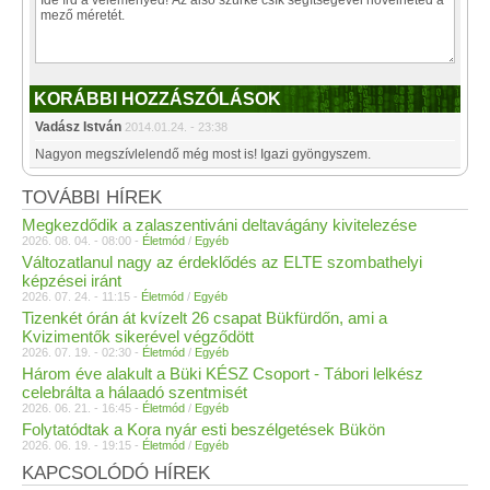
KORÁBBI HOZZÁSZÓLÁSOK
Vadász István
2014.01.24. - 23:38
Nagyon megszívlelendő még most is! Igazi gyöngyszem.
TOVÁBBI HÍREK
Megkezdődik a zalaszentiváni deltavágány kivitelezése
2026. 08. 04. - 08:00 -
Életmód
/
Egyéb
Változatlanul nagy az érdeklődés az ELTE szombathelyi
képzései iránt
2026. 07. 24. - 11:15 -
Életmód
/
Egyéb
Tizenkét órán át kvízelt 26 csapat Bükfürdőn, ami a
Kvizimentők sikerével végződött
2026. 07. 19. - 02:30 -
Életmód
/
Egyéb
Három éve alakult a Büki KÉSZ Csoport - Tábori lelkész
celebrálta a hálaadó szentmisét
2026. 06. 21. - 16:45 -
Életmód
/
Egyéb
Folytatódtak a Kora nyár esti beszélgetések Bükön
2026. 06. 19. - 19:15 -
Életmód
/
Egyéb
KAPCSOLÓDÓ HÍREK