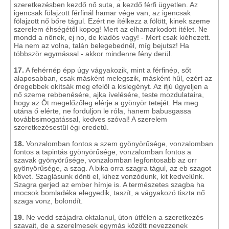
szeretkezésben kezdő nő suta, a kezdő férfi ügyetlen. Az
igencsak fölajzott férfinál hamar vége van, az igencsak
fölajzott nő bőre tágul. Ezért ne ítélkezz a fölött, kinek szeme
szerelem éhségétől kopog! Mert az elhamarkodott ítélet. Ne
mondd a nőnek, ej no, de kiadós vagy! - Mert csak kiéhezett.
Ha nem az volna, talán belegebednél, míg bejutsz! Ha
többször egymással - akkor mindenre fény derül.
17.
A fehérnép épp úgy vágyakozik, mint a férfinép, sőt
alaposabban, csak másként melegszik, másként hűl, ezért az
öregebbek okítsák meg efelől a kislegényt. Az ifjú ügyeljen a
nő szeme rebbenésére, ajka ívelésére, teste mozdulataira,
hogy az Őt megelőzőleg elérje a gyönyör tetejét. Ha meg
utána ő elérte, ne forduljon le róla, hanem babusgassa
továbbsimogatással, kedves szóval! A szerelem
szeretkezésestül égi eredetű.
18.
Vonzalomban fontos a szem gyönyörűsége, vonzalomban
fontos a tapintás gyönyörűsége, vonzalomban fontos a
szavak gyönyörűsége, vonzalomban legfontosabb az orr
gyönyörűsége, a szag. A bika orra szagra tágul, az eb szagot
követ. Szaglásunk dönti el, kihez vonzódunk, kit kedvelünk.
Szagra gerjed az ember hímje is. A természetes szagba ha
mocsok bomladéka elegyedik, taszít, a vágyakozó tiszta nő
szaga vonz, bolondít.
19.
Ne vedd szájadra oktalanul, úton útfélen a szeretkezés
szavait, de a szerelmesek egymás között nevezzenek