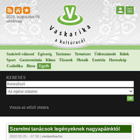
2026. augusztus 09.
vasárnap
Szakértő válaszol
Egészség
Turizmus
Természet
Útibeszámoló
Bálok
Sport
Gasztronómia
Klíma
Tűsarok
Mozaik
Ezotéria
Horoszkóp
Családika
Bizsu
Egyéb
KERESÉS
Vissza az előző oldalra
Szerelmi tanácsok legényeknek nagyapáinktól
2020.05.25. - 07:30 |
vaskarika.hu