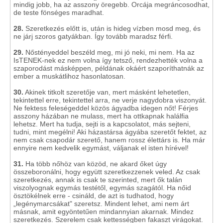
mindig jobb, ha az asszony öregebb. Orcája megráncosodhat,
de teste fönséges maradhat.
28.
Szeretkezés előtt is, után is hideg vízben mosd meg, és
ne járj szoros gatyákban. Így tovább maradsz férfi.
29.
Nőstényeddel beszéld meg, mi jó neki, mi nem. Ha az
IsTENEK-nek ez nem volna így tetsző, rendezhették volna a
szaporodást másképpen, példának okáért szaporíthatnák az
ember a muskátlihoz hasonlatosan.
30.
Akinek titkolt szeretője van, mert másként lehetetlen,
tekintettel erre, tekintettel arra, ne verje nagydobra viszonyát.
Ne fektess feleségeddel közös ágyadba idegen nőt! Férjes
asszony házában ne mulass, mert ha ottkapnak halálfia
lehetsz. Mert ha tudja, sejti is a kapcsolatot, más sejteni,
tudni, mint megélni! Aki házastársa ágyába szeretőt fektet, az
nem csak csapodár szerető, hanem rossz élettárs is. Ha már
ennyire nem kedvelik egymást, váljanak el isten hírével!
31.
Ha több nőhöz van közöd, ne akard őket úgy
összeboronálni, hogy együtt szeretkezzenek veled. Az csak
szeretkezés, annak is csak te szerinted, mert ők talán
viszolyognak egymás testétől, egymás szagától. Ha nőid
ösztökélnek erre - csináld, de azt is tudhatod, hogy
„legénymarcsákat" szeretsz. Mindent lehet, ami nem árt
másnak, amit egyöntetűen mindannyian akarnak. Mindez
szeretkezés. Szerelem csak kettességben fakaszt virágokat.