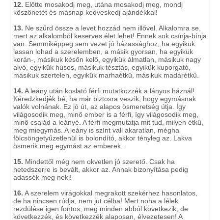
12.
Előtte mosakodj meg, utána mosakodj meg, mondj
köszönetét és másnap kedveskedj ajándékkal!
13.
Ne szűrd össze a levet hozzád nem illővel. Alkalomra se,
mert az alkalomból keserves élet lehet! Ennek sok csínja-bínja
van. Semmiképpeg sem vezet jó házassághoz, ha egyikük
lassan lohad a szerelemben, a másik gyorsan, ha egyikük
korán-, másikuk későn kelő, egyikük álmatlan, másikuk nagy
alvó, egyikük húsos, másikuk tésztás, egyikük kuporgató,
másikuk szertelen, egyikük marhaétkű, másikuk madárétkű.
14.
A leány után koslató férfi mutatkozzék a lányos háznál!
Kéredzkedjék bé, ha már biztosra veszik, hogy egymásnak
valók volnának. Ez jó út, az alapos ösmeretség útja. Így
világosodik meg, minő ember is a férfi, így világosodik meg,
minő család a leányé. A férfi megmutatja mit tud, milyen étkű,
meg miegymás. A leány is színt vall akaratlan, mégha
fölcsöngetyűzetlenül is bolondító, akkor tényleg az. Lakva
ösmerik meg egymást az emberek.
15.
Mindettől még nem okvetlen jó szerető. Csak ha
hetedszerre is bevált, akkor az. Annak bizonyítása pedig
adassék meg neki!
16.
A szerelem virágokkal megrakott szekérhez hasonlatos,
de ha nincsen rúdja, nem jut célba! Mert noha a lélek
rezdülése igen fontos, meg minden abból következik, de
következzék, és következzék alaposan, élvezetesen! A