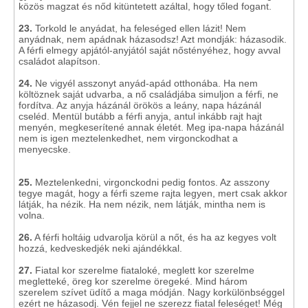
közös magzat és nőd kitüntetett azáltal, hogy tőled fogant.
23.
Torkold le anyádat, ha feleséged ellen lázit! Nem
anyádnak, nem apádnak házasodsz! Azt mondják: házasodik.
A férfi elmegy apjától-anyjától saját nőstényéhez, hogy avval
családot alapítson.
24.
Ne vigyél asszonyt anyád-apád otthonába. Ha nem
költöznek saját udvarba, a nő családjába simuljon a férfi, ne
fordítva. Az anyja házánál örökös a leány, napa házánál
cseléd. Mentül butább a férfi anyja, antul inkább rajt hajt
menyén, megkeserítené annak életét. Meg ipa-napa házánál
nem is igen meztelenkedhet, nem virgonckodhat a
menyecske.
25.
Meztelenkedni, virgonckodni pedig fontos. Az asszony
tegye magát, hogy a férfi szeme rajta legyen, mert csak akkor
látják, ha nézik. Ha nem nézik, nem látják, mintha nem is
volna.
26.
A férfi holtáig udvarolja körül a nőt, és ha az kegyes volt
hozzá, kedveskedjék neki ajándékkal.
27.
Fiatal kor szerelme fiataloké, meglett kor szerelme
megletteké, öreg kor szerelme öregeké. Mind három
szerelem szívet üdítő a maga módján. Nagy korkülönbséggel
ezért ne házasodj. Vén fejjel ne szerezz fiatal feleséget! Még