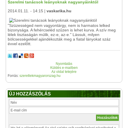
Szerelmi tanácsok leányoknak nagyanyáinktól
2014.01.11. - 14:15 |
vaskarika.hu
"Szüzességed nem vagyontárgy, nem is harmatos lelked
bizonysága. A fehércseléd szűzen is lehet kurva. A szív meg
lélek tisztaságán múlik, ez-e, az-e." Lássuk, milyen
bölcsességekkel ajándékozták meg a fiatal lányokat száz
évvel ezelőtt.
Nyomtatás
Küldés e-mailben
Az oldal tetejére
Forrás:
szeretlekmagyarorszag.hu
ÚJ HOZZÁSZÓLÁS