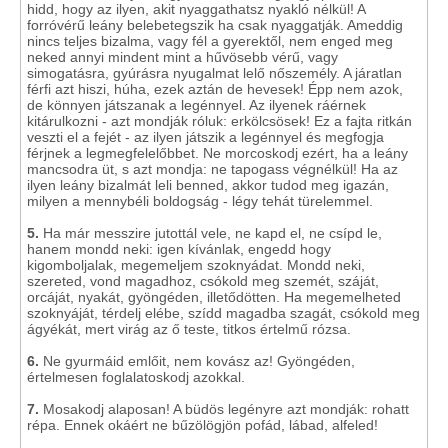
hidd, hogy az ilyen, akit nyaggathatsz nyakló nélkül! A
forróvérű leány belebetegszik ha csak nyaggatják. Ameddig
nincs teljes bizalma, vagy fél a gyerektől, nem enged meg
neked annyi mindent mint a hűvösebb vérű, vagy
simogatásra, gyúrásra nyugalmat lelő nőszemély. A járatlan
férfi azt hiszi, húha, ezek aztán de hevesek! Épp nem azok,
de könnyen játszanak a legénnyel. Az ilyenek ráérnek
kitárulkozni - azt mondják róluk: erkölcsösek! Ez a fajta ritkán
veszti el a fejét - az ilyen játszik a legénnyel és megfogja
férjnek a legmegfelelőbbet. Ne morcoskodj ezért, ha a leány
mancsodra üt, s azt mondja: ne tapogass végnélkül! Ha az
ilyen leány bizalmát leli benned, akkor tudod meg igazán,
milyen a mennybéli boldogság - légy tehát türelemmel.
5.
Ha már messzire jutottál vele, ne kapd el, ne csípd le,
hanem mondd neki: igen kívánlak, engedd hogy
kigomboljalak, megemeljem szoknyádat. Mondd neki,
szereted, vond magadhoz, csókold meg szemét, száját,
orcáját, nyakát, gyöngéden, illetődötten. Ha megemelheted
szoknyáját, térdelj elébe, szídd magadba szagát, csókold meg
ágyékát, mert virág az ő teste, titkos értelmű rózsa.
6.
Ne gyurmáid emlőit, nem kovász az! Gyöngéden,
értelmesen foglalatoskodj azokkal.
7.
Mosakodj alaposan! A büdös legényre azt mondják: rohatt
répa. Ennek okáért ne bűzölögjön pofád, lábad, alfeled!