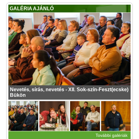
GALÉRIA AJÁNLÓ
Nevetés, sírás, nevetés - XII. Sok-szín-Feszt(ecske)
Bükön
További galériák