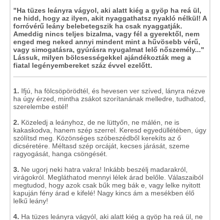
"Ha tüzes leányra vágyol, aki alatt kiég a gyöp ha reá ül,
ne hidd, hogy az ilyen, akit nyaggathatsz nyakló nélkül! A
forróvérű leány belebetegszik ha csak nyaggatják.
Ameddig nincs teljes bizalma, vagy fél a gyerektől, nem
enged meg neked annyi mindent mint a hűvösebb vérű,
vagy simogatásra, gyúrásra nyugalmat lelő nőszemély..."
Lássuk, milyen bölcsességekkel ajándékozták meg a
fiatal legényembereket száz évvel ezelőtt.
1.
Ifjú, ha fölcsöpörödtél, és hevesen ver szíved, lányra nézve
ha úgy érzed, mintha zsákot szorítanának melledre, tudhatod,
szerelembe estél!
2.
Közeledj a leányhoz, de ne lüttyőn, ne málén, ne is
kakaskodva, hanem szép szerrel. Keresd egyedüllétében, úgy
szólítsd meg. Közönséges szóbeszédből kerekíts az ő
dicséretére. Méltasd szép orcáját, kecses járását, szeme
ragyogását, hanga csöngését.
3.
Ne ugorj neki hatra vakra! Inkább beszélj madarakról,
virágokról. Megláthatod mennyi lélek árad belőle. Válaszaiból
megtudod, hogy azok csak bűk meg bák e, vagy lelke nyitott
kapuján fény árad e kifelé! Nagy kincs ám a mesékben élő
lelkű leány!
4.
Ha tüzes leányra vágyól, aki alatt kiég a gyöp ha reá ül, ne