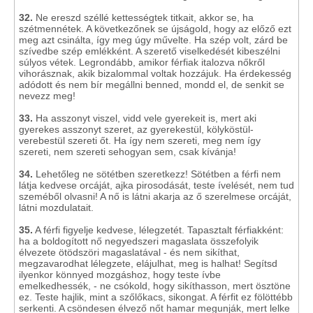
32.
Ne ereszd széllé kettességtek titkait, akkor se, ha
szétmennétek. A következőnek se újságold, hogy az előző ezt
meg azt csinálta, így meg úgy művelte. Ha szép volt, zárd be
szívedbe szép emlékként. A szerető viselkedését kibeszélni
súlyos vétek. Legrondább, amikor férfiak italozva nőkről
vihorásznak, akik bizalommal voltak hozzájuk. Ha érdekesség
adódott és nem bír megállni benned, mondd el, de senkit se
nevezz meg!
33.
Ha asszonyt viszel, vidd vele gyerekeit is, mert aki
gyerekes asszonyt szeret, az gyerekestül, kölyköstül-
verebestül szereti őt. Ha így nem szereti, meg nem így
szereti, nem szereti sehogyan sem, csak kívánja!
34.
Lehetőleg ne sötétben szeretkezz! Sötétben a férfi nem
látja kedvese orcáját, ajka pirosodását, teste ívelését, nem tud
szeméből olvasni! A nő is látni akarja az ő szerelmese orcáját,
látni mozdulatait.
35.
A férfi figyelje kedvese, lélegzetét. Tapasztalt férfiakként:
ha a boldogított nő negyedszeri magaslata összefolyik
élvezete ötödszöri magaslatával - és nem sikíthat,
megzavarodhat lélegzete, elájulhat, meg is halhat! Segítsd
ilyenkor könnyed mozgáshoz, hogy teste ívbe
emelkedhessék, - ne csókold, hogy sikíthasson, mert ösztöne
ez. Teste hajlik, mint a szőlőkacs, sikongat. A férfit ez fölöttébb
serkenti. A csöndesen élvező nőt hamar megunják, mert lelke