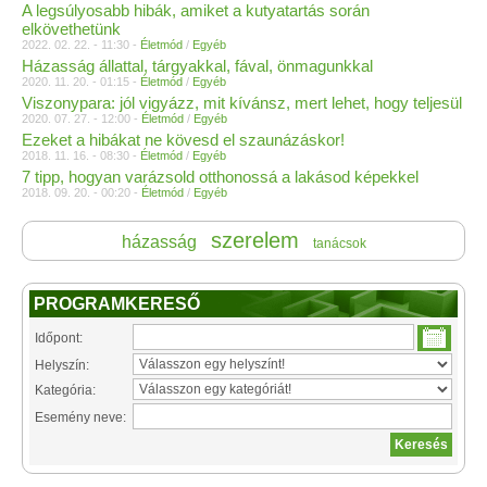
A legsúlyosabb hibák, amiket a kutyatartás során
elkövethetünk
2022. 02. 22. - 11:30 -
Életmód
/
Egyéb
Házasság állattal, tárgyakkal, fával, önmagunkkal
2020. 11. 20. - 01:15 -
Életmód
/
Egyéb
Viszonypara: jól vigyázz, mit kívánsz, mert lehet, hogy teljesül
2020. 07. 27. - 12:00 -
Életmód
/
Egyéb
Ezeket a hibákat ne kövesd el szaunázáskor!
2018. 11. 16. - 08:30 -
Életmód
/
Egyéb
7 tipp, hogyan varázsold otthonossá a lakásod képekkel
2018. 09. 20. - 00:20 -
Életmód
/
Egyéb
szerelem
házasság
tanácsok
PROGRAMKERESŐ
Időpont:
Helyszín:
Kategória:
Esemény neve: