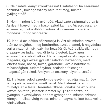
8.
Ne csábíts leányt szórakozásra! Csábításból ha szerelmet
hazudozol, boldogasszony átka ront meg, mintha
gyújtogatnál!
9.
Nem minden leány gyöngéd. Akad szép számmal durva is.
Az ilyent hagyd meg a hasonszőrű kannak. Vicsorgassanak
egymásra, mint a dühödt kutyák. Az ilyennek ha szépet
mondasz, röhög vihorászik.
10.
Kerüld az idétlen nőszemélyt is. Azt aki minden szavad
után az anyjához, meg barátnéhoz szalad, amelyik nagydobra
veri a viszonyt - sikítozik, ha hozzáértél. Azért sikítozik, hogy
ország-világ tudja meg, őt te kerülgeted. Ezek igen
egyszerűre szabott lelkek. Ha te magad valaki vagy, adsz
magadra, igyekezzél gyalult családból házasodni, mert
lehetsz tudó, bácsa, táltos, garabonc, kiváló bárminémű
művességben, tudományban, családod feleséged
magasságán reked. Amilyen az asszony, olyan a család!
11.
Ha leány veled szerelembe esvén megadja magát, úgy
térdelj elébe, mintha imádkoznál. Mert istenek teremtő
műhelye az ő teste! Teremtés titkába vonatsz be az ő lába
között. Áhítattal, istenfélelemmel nyúlj ezért hozzá, ne
gyöngén, nyavalyásan, hanem gyöngéden, mintha szirmát
könnyen hullató virág volna, mintha magvát hullató búza volna
kánikulában.