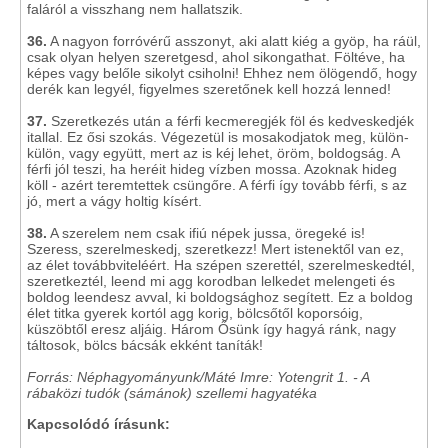
faláról a visszhang nem hallatszik.
36.
A nagyon forróvérű asszonyt, aki alatt kiég a gyöp, ha ráül,
csak olyan helyen szeretgesd, ahol sikongathat. Föltéve, ha
képes vagy belőle sikolyt csiholni! Ehhez nem ölögendő, hogy
derék kan legyél, figyelmes szeretőnek kell hozzá lenned!
37.
Szeretkezés után a férfi kecmeregjék föl és kedveskedjék
itallal. Ez ősi szokás. Végezetül is mosakodjatok meg, külön-
külön, vagy együtt, mert az is kéj lehet, öröm, boldogság. A
férfi jól teszi, ha heréit hideg vízben mossa. Azoknak hideg
köll - azért teremtettek csüngőre. A férfi így tovább férfi, s az
jó, mert a vágy holtig kísért.
38.
A szerelem nem csak ifiú népek jussa, öregeké is!
Szeress, szerelmeskedj, szeretkezz! Mert istenektől van ez,
az élet továbbviteléért. Ha szépen szerettél, szerelmeskedtél,
szeretkeztél, leend mi agg korodban lelkedet melengeti és
boldog leendesz avval, ki boldogsághoz segített. Ez a boldog
élet titka gyerek kortól agg korig, bölcsőtől koporsóig,
küszöbtől eresz aljáig. Három Ősünk így hagyá ránk, nagy
táltosok, bölcs bácsák ekként taníták!
Forrás: Néphagyományunk/Máté Imre: Yotengrit 1. - A
rábaközi tudók (sámánok) szellemi hagyatéka
Kapcsolódó írásunk: