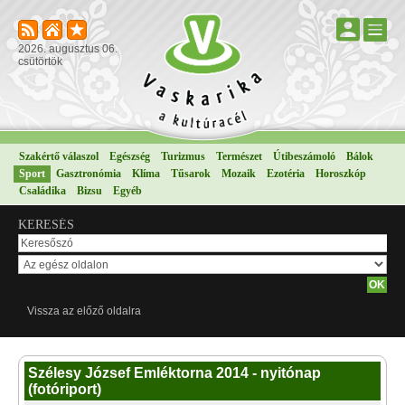
2026. augusztus 06.
csütörtök
Szakértő válaszol
Egészség
Turizmus
Természet
Útibeszámoló
Bálok
Sport
Gasztronómia
Klíma
Tűsarok
Mozaik
Ezotéria
Horoszkóp
Családika
Bizsu
Egyéb
KERESÉS
Vissza az előző oldalra
Szélesy József Emléktorna 2014 - nyitónap
(fotóriport)