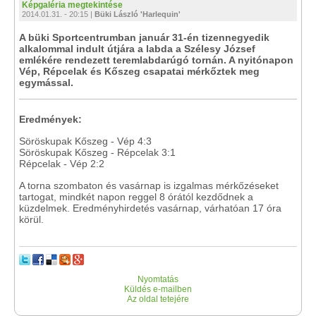
Képgaléria megtekintése
2014.01.31. - 20:15 |
Büki László 'Harlequin'
A büki Sportcentrumban január 31-én tizennegyedik
alkalommal indult útjára a labda a Szélesy József
emlékére rendezett teremlabdarúgó tornán. A nyitónapon
Vép, Répcelak és Kőszeg csapatai mérkőztek meg
egymással.
Eredmények:
Söröskupak Kőszeg - Vép 4:3
Söröskupak Kőszeg - Répcelak 3:1
Répcelak - Vép 2:2
A torna szombaton és vasárnap is izgalmas mérkőzéseket
tartogat, mindkét napon reggel 8 órától kezdődnek a
küzdelmek. Eredményhirdetés vasárnap, várhatóan 17 óra
körül.
Nyomtatás
Küldés e-mailben
Az oldal tetejére