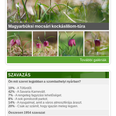
Magyarbüksi mocsári kockásliliom-túra
További galériák
SZAVAZÁS
Ön mit szeret legjobban a szombathelyi nyárban?
10%
- A Tófürdőt.
42%
- A Savaria Karnevált.
7%
- A rengeteg fagyizási lehetőséget.
8%
- A sok gondozott parkot.
14%
- A nyugalmat, amit a város atmoszférája áraszt.
20%
- Csak az számít, hogy igazán meleg legyen.
Összesen 1954 szavazat