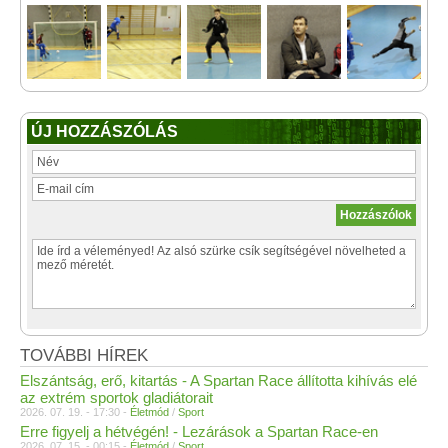
ÚJ HOZZÁSZÓLÁS
TOVÁBBI HÍREK
Elszántság, erő, kitartás - A Spartan Race állította kihívás elé
az extrém sportok gladiátorait
2026. 07. 19. - 17:30 -
Életmód
/
Sport
Erre figyelj a hétvégén! - Lezárások a Spartan Race-en
2026. 07. 15. - 00:15 -
Életmód
/
Sport