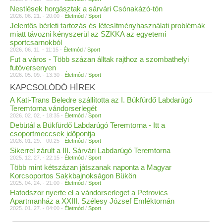
Nestlések horgásztak a sárvári Csónakázó-tón
2026. 06. 21. - 20:00 -
Életmód
/
Sport
Jelentős bérleti tartozás és létesítményhasználati problémák
miatt távozni kényszerül az SZKKA az egyetemi
sportcsarnokból
2026. 06. 11. - 11:15 -
Életmód
/
Sport
Fut a város - Több százan álltak rajthoz a szombathelyi
futóversenyen
2026. 05. 09. - 13:30 -
Életmód
/
Sport
KAPCSOLÓDÓ HÍREK
A Kati-Trans Beledre szállította az I. Bükfürdő Labdarúgó
Teremtorna vándorserlegét
2026. 02. 02. - 18:35 -
Életmód
/
Sport
Debütál a Bükfürdő Labdarúgó Teremtorna - Itt a
csoportmeccsek időpontja
2026. 01. 29. - 00:25 -
Életmód
/
Sport
Sikerrel zárult a III. Sárvári Labdarúgó Teremtorna
2025. 12. 27. - 22:15 -
Életmód
/
Sport
Több mint kétszázan játszanak naponta a Magyar
Korcsoportos Sakkbajnokságon Bükön
2025. 04. 24. - 21:00 -
Életmód
/
Sport
Hatodszor nyerte el a vándorserleget a Petrovics
Apartmanház a XXIII. Szélesy József Emléktornán
2025. 01. 27. - 04:00 -
Életmód
/
Sport