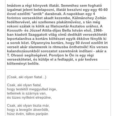
Imádom a régi könyvek illatát. Semmihez sem fogható
izgalmat jelent belelapozni, illatát beszívni egy-egy 40-60
évvel ezelőtti "antik" darabnak. A napokban egy 4
forintos verseskötet akadt kezembe, Kálmánchey Zoltán
fedéltervével, aki szellemes plakátművész, s tán még
rokoni szálak is kötik az Illatszertár Asztalos urához. A
Kossuth- és József Attila-díjas Bella István első, 1966-
ban kiadott Szaggatott világ című dedikált verseskötetét
leportalanítva a kortárs költészet egyik ékköve fénylik ki
a sorok közt. Olyannyira kortárs, hogy 50 évvel ezelőtt írt
verseit akár slammerek is ritmusba önthetnék! Kis verses
kalandozásunkból sorozatot szeretnénk indítani - akár a
T. Olvasó segítségével. Poroljon le Ön is egy régi
verseskötetet, és küldje el a fedlapját, s pár kedves
költeményt belőle.
(Csak, aki olyan fiatal...)
Csak, aki olyan fiatal,
hogy testétől meggyullad inge,
tetteinek is szárnya van,
és tüzes nyílként elrepülne,
Csak, aki olyan tiszta már,
hogy a levegőn átverődik,
húsz évén, táltos paripán