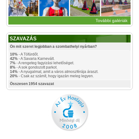
További galériák
SZAVAZÁS
Ön mit szeret legjobban a szombathelyi nyárban?
10%
- A Tófürdőt.
42%
- A Savaria Karnevált.
7%
- A rengeteg fagyizási lehetőséget.
8%
- A sok gondozott parkot.
14%
- A nyugalmat, amit a város atmoszférája áraszt.
20%
- Csak az számít, hogy igazán meleg legyen.
Összesen 1954 szavazat