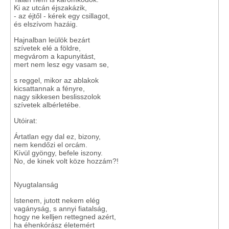
Ki az utcán éjszakázik,
- az éjtől - kérek egy csillagot,
és elszívom hazáig.
Hajnalban leülök bezárt
szívetek elé a földre,
megvárom a kapunyitást,
mert nem lesz egy vasam se,
s reggel, mikor az ablakok
kicsattannak a fényre,
nagy sikkesen beslisszolok
szívetek albérletébe.
Utóirat:
Ártatlan egy dal ez, bizony,
nem kendőzi el orcám.
Kívül gyöngy, befele iszony.
No, de kinek volt köze hozzám?!
Nyugtalanság
Istenem, jutott nekem elég
vagányság, s annyi fiatalság,
hogy ne kelljen rettegned azért,
ha éhenkórász életemért