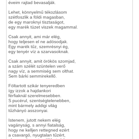
éveim rajtad bevasalják.
Lehet, könnyelmű tékozlásom
szétfoszlik a földi magasban,
de egy maroknyi tisztaságot,
egy marék tüzet viszek magammal.
Csak annyit, ami már elég,
hogy teljesen el ne adósodjak.
Egy marék tűz, szemrésnyi ég,
egy tenyér víz a szarvasoknak.
Csak annyit, amit örökös szomjad,
a szám szélét szüntelen verő
nagy víz, a semmiség sem olthat.
Sem bárki semmirekellő.
Föltartott szikár tenyeredben
így izzok a hajdankori
férfiaknál szerelmesebben.
S pucérul, szentségtelenebben,
mint bármely addigi világ
tűzhányó asszonyai.
Istenem, jutott nekem elég
vagányság, s annyi fiatalság,
hogy ne kelljen rettegned ezért
a csavargó, nyugtalan tűzért,