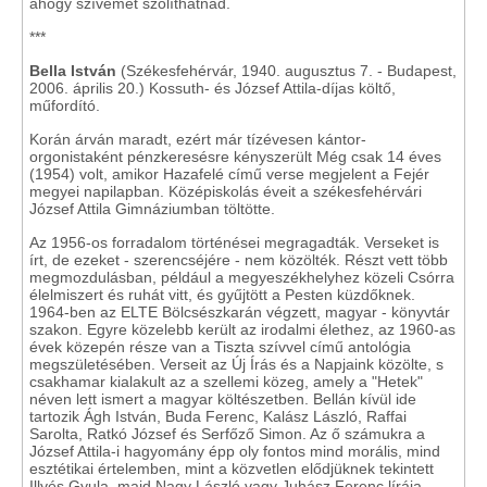
ahogy szívemet szólíthatnád.
***
Bella István
(Székesfehérvár, 1940. augusztus 7. - Budapest,
2006. április 20.) Kossuth- és József Attila-díjas költő,
műfordító.
Korán árván maradt, ezért már tízévesen kántor-
orgonistaként pénzkeresésre kényszerült Még csak 14 éves
(1954) volt, amikor Hazafelé című verse megjelent a Fejér
megyei napilapban. Középiskolás éveit a székesfehérvári
József Attila Gimnáziumban töltötte.
Az 1956-os forradalom történései megragadták. Verseket is
írt, de ezeket - szerencséjére - nem közölték. Részt vett több
megmozdulásban, például a megyeszékhelyhez közeli Csórra
élelmiszert és ruhát vitt, és gyűjtött a Pesten küzdőknek.
1964-ben az ELTE Bölcsészkarán végzett, magyar - könyvtár
szakon. Egyre közelebb került az irodalmi élethez, az 1960-as
évek közepén része van a Tiszta szívvel című antológia
megszületésében. Verseit az Új Írás és a Napjaink közölte, s
csakhamar kialakult az a szellemi közeg, amely a "Hetek"
néven lett ismert a magyar költészetben. Bellán kívül ide
tartozik Ágh István, Buda Ferenc, Kalász László, Raffai
Sarolta, Ratkó József és Serfőző Simon. Az ő számukra a
József Attila-i hagyomány épp oly fontos mind morális, mind
esztétikai értelemben, mint a közvetlen elődjüknek tekintett
Illyés Gyula, majd Nagy László vagy Juhász Ferenc lírája.