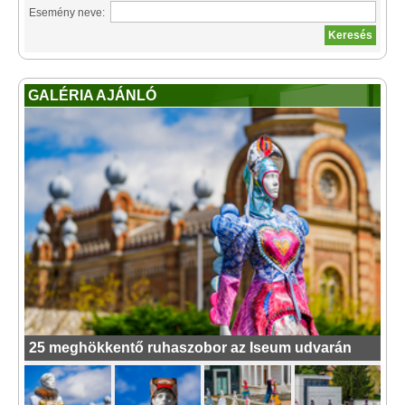
Esemény neve:
GALÉRIA AJÁNLÓ
25 meghökkentő ruhaszobor az Iseum udvarán