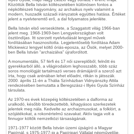
Közöttük Bella István költészetében különösen fontos a
népköltészeti hagyomány, az archaikus nyelv valamint a
modern, huszadik századi irányzatok együttes hatása. Értéket
jelent a nyelvteremtő erő, a dal folyamatos jelenléte.
Bella István első verseskötete, a Szaggatott világ 1966-ban
jelent meg. 1968-1969-ben Lengyelországban volt
ösztöndíjas. Itt szerzett nyelvtudását lengyel művek
fordításában hasznosította. Legjelentősebb fordítása Adam
Mickiewicz lengyel költő óriás-eposza, az Ősök, melyet 2000-
ben Bella István "archaizálva" újrafordított.
A monumentális, 57 férfi és 17 női szereplőből, felnőtt és
gyerekkarból álló, a világirodalom leghosszabb, több száz
soros monológját tartalmazó verses drámájáról a szerző azt
írta, hogy csak arénában lehet előadni, ritkán is játsszák.
2000. április 11-én a Thália Színházban Vidnyánszky Attila
rendezésében bemutatta a Beregszász-i Illyés Gyula Színház
társulata.
Az 1970-es évek közepéig költészetében a dalforma az
uralkodó, később töredezettebb, kihagyásos szerkezetek
jelentek meg nála. Kedvelte az archaizmusokat, a folklórt, a
szójátékokat, a rokonértelmű szavakat. Aktív tagja volt a
finnugor költők nemzetközi társaságának.
1971-1977 között Bella István üzemi újságíró a Magyar
Papírnál, s 1975-1977-ig a Papíripari Vállalat népművelője.