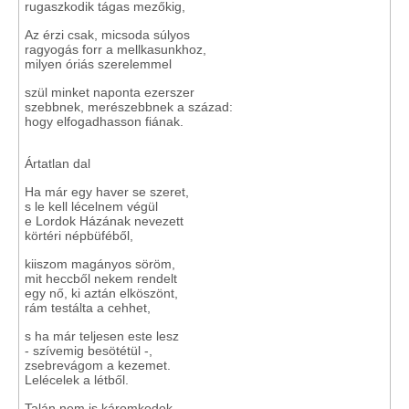
rugaszkodik tágas mezőkig,
Az érzi csak, micsoda súlyos
ragyogás forr a mellkasunkhoz,
milyen óriás szerelemmel
szül minket naponta ezerszer
szebbnek, merészebbnek a század:
hogy elfogadhasson fiának.
Ártatlan dal
Ha már egy haver se szeret,
s le kell lécelnem végül
e Lordok Házának nevezett
körtéri népbüféből,
kiiszom magányos söröm,
mit heccből nekem rendelt
egy nő, ki aztán elköszönt,
rám testálta a cehhet,
s ha már teljesen este lesz
- szívemig besötétül -,
zsebrevágom a kezemet.
Lelécelek a létből.
Talán nem is káromkodok.