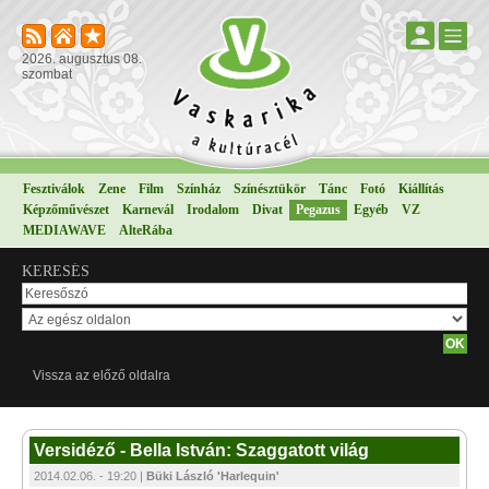
2026. augusztus 08.
szombat
Fesztiválok
Zene
Film
Színház
Színésztükör
Tánc
Fotó
Kiállítás
Képzőművészet
Karnevál
Irodalom
Divat
Pegazus
Egyéb
VZ
MEDIAWAVE
AlteRába
KERESÉS
Vissza az előző oldalra
Versidéző - Bella István: Szaggatott világ
2014.02.06. - 19:20 |
Büki László 'Harlequin'