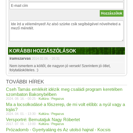
KORÁBBI HOZZÁSZÓLÁSOK
iramszarvas
2014.02.06. - 20:31
Nem ismertem a költőt, de nagyon jó versek! Szerintem jó ötlet,
folytatásköteles. :)
TOVÁBBI HÍREK
Cseh Tamás emlékét idézik meg családi program keretében
szombaton Bakonybélben
2024. 08. 16. - 00:25 -
Kultúra
/
Pegazus
Ma a locsolkodásé a főszerep, de mi volt előbb: a nyúl vagy a
tojás?
2024. 04. 01. - 13:30 -
Kultúra
/
Pegazus
Versportré: Bemutatjuk Nagy Róbertet
2017. 07. 06. - 13:00 -
Kultúra
/
Pegazus
Prózadomb - Gyertyaláng és Az utolsó hajnal - Kocsis