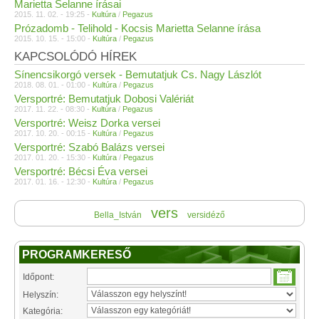
Marietta Selanne írásai
2015. 11. 02. - 19:25 -
Kultúra
/
Pegazus
Prózadomb - Telihold - Kocsis Marietta Selanne írása
2015. 10. 15. - 15:00 -
Kultúra
/
Pegazus
KAPCSOLÓDÓ HÍREK
Sínencsikorgó versek - Bemutatjuk Cs. Nagy Lászlót
2018. 08. 01. - 01:00 -
Kultúra
/
Pegazus
Versportré: Bemutatjuk Dobosi Valériát
2017. 11. 22. - 08:30 -
Kultúra
/
Pegazus
Versportré: Weisz Dorka versei
2017. 10. 20. - 00:15 -
Kultúra
/
Pegazus
Versportré: Szabó Balázs versei
2017. 01. 20. - 15:30 -
Kultúra
/
Pegazus
Versportré: Bécsi Éva versei
2017. 01. 16. - 12:30 -
Kultúra
/
Pegazus
vers
Bella_István
versidéző
PROGRAMKERESŐ
Időpont:
Helyszín:
Kategória: