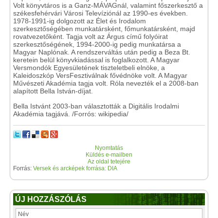
Volt könyvtáros is a Ganz-MÁVAGnál, valamint főszerkesztő a
székesfehérvári Városi Televíziónál az 1990-es években.
1978-1991-ig dolgozott az Élet és Irodalom
szerkesztőségében munkatársként, főmunkatársként, majd
rovatvezetőként. Tagja volt az Árgus című folyóirat
szerkesztőségének, 1994-2000-ig pedig munkatársa a
Magyar Naplónak. A rendszerváltás után pedig a Beza Bt.
keretein belül könyvkiadással is foglalkozott. A Magyar
Versmondók Egyesületének tiszteletbeli elnöke, a
Kaleidoszkóp VersFesztiválnak fővédnöke volt. A Magyar
Művészeti Akadémia tagja volt. Róla nevezték el a 2008-ban
alapított Bella István-díjat.
Bella Istvánt 2003-ban választották a Digitális Irodalmi
Akadémia tagjává. /Forrós: wikipedia/
Nyomtatás
Küldés e-mailben
Az oldal tetejére
Forrás:
Versek és arcképek forrása: DIA
ÚJ HOZZÁSZÓLÁS