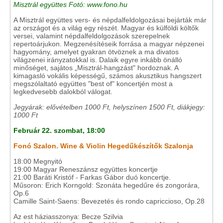
Misztrál együttes Fotó: www.fono.hu
A Misztrál együttes vers- és népdalfeldolgozásai bejárták már
az országot és a világ egy részét. Magyar és külföldi költők
versei, valamint népdalfeldolgozások szerepelnek
repertoárjukon. Megzenésítéseik forrása a magyar népzenei
hagyomány, amelyet gyakran ötvöznek a ma divatos
világzenei irányzatokkal is. Dalaik egyre inkább önálló
minőséget, sajátos „Misztrál-hangzást" hordoznak. A
kimagasló vokális képességű, számos akusztikus hangszert
megszólaltató együttes "best of" koncertjén most a
legkedvesebb dalokból válogat.
Jegyárak: elővételben 1000 Ft, helyszínen 1500 Ft, diákjegy:
1000 Ft
Február 22. szombat, 18:00
Fonó Szalon. Wine & Violin Hegedűkészítők Szalonja
18:00 Megnyitó
19:00 Magyar Reneszánsz együttes koncertje
21:00 Baráti Kristóf - Farkas Gábor duó koncertje.
Műsoron: Erich Korngold: Szonáta hegedűre és zongorára,
Op.6
Camille Saint-Saens: Bevezetés és rondo capriccioso, Op.28
Az est háziasszonya: Becze Szilvia