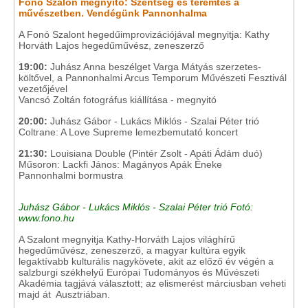
Fonó Szalon megnyitó: Szentség és teremtés a
művészetben. Vendégünk Pannonhalma
A Fonó Szalont hegedűimprovizációjával megnyitja: Kathy
Horváth Lajos hegedűművész, zeneszerző
19:00:
Juhász Anna beszélget Varga Mátyás szerzetes-
költővel, a Pannonhalmi Arcus Temporum Művészeti Fesztivál
vezetőjével
Vancsó Zoltán fotográfus kiállítása - megnyitó
20:00:
Juhász Gábor - Lukács Miklós - Szalai Péter trió
Coltrane: A Love Supreme lemezbemutató koncert
21:30:
Louisiana Double (Pintér Zsolt - Apáti Ádám duó)
Műsoron: Lackfi János: Magányos Apák Éneke
Pannonhalmi bormustra
Juhász Gábor - Lukács Miklós - Szalai Péter trió Fotó:
www.fono.hu
A Szalont megnyitja Kathy-Horváth Lajos világhírű
hegedűművész, zeneszerző, a magyar kultúra egyik
legaktívabb kulturális nagykövete, akit az előző év végén a
salzburgi székhelyű Európai Tudományos és Művészeti
Akadémia tagjává választott; az elismerést márciusban veheti
majd át Ausztriában.