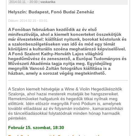
2014.02.11. - 20:00 |
vaskarika
Helyszín: Budapest, Fonó Budai Zeneház
Dátum: 2014.02.15 - 03.01.
A Fonóban februárban kezdődik az év első
minifesztiválja, ahol a kiemelt koncerteket összekötjük
már élvezetekkel: kiállítást nyitunk, borokat kóstolunk és
a szalonbeszélgetéseken van idő és mód egy témát
körüljárni a kulturális szcéna meghatározó képviselőivel.
A Fonó Szalont Kathy-Horváth Lajos világhírű
hegedűművész és zeneszerző, a Európai Tudományos és
Művészeti Akadémia tagja nyitja meg. Egyidejűleg
megnyílik Vancsó Zoltán fotográfus kiállítása is a
házban, amely a sorozat végéig megtekinthető.
A Szalon kiemelt hétvégéje a Wine & Violin Hegedűkészítők
Szalonja, ahol hazai mesterek mutatják be hangszereiket.
Remekműveket hallgatunk és hegedűk titkai nyílnak meg
előttünk. Idén először megnyílik Fonó Pódium is, amelynek
további előadásai az év folyamán irodalmi-, kamaraszínházi
és táncelőadásokkal folytatódnak minden hónap harmadik
péntekén.
Február 15. szombat, 18:30