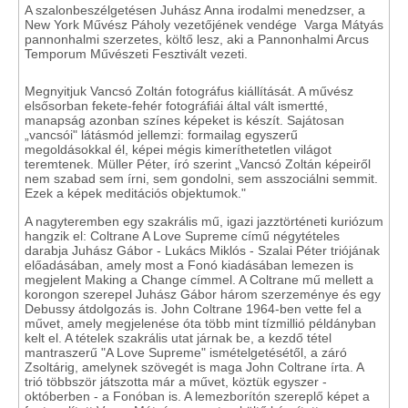
A szalonbeszélgetésen Juhász Anna irodalmi menedzser, a
New York Művész Páholy vezetőjének vendége Varga Mátyás
pannonhalmi szerzetes, költő lesz, aki a Pannonhalmi Arcus
Temporum Művészeti Fesztivált vezeti.
Megnyitjuk Vancsó Zoltán fotográfus kiállítását. A művész
elsősorban fekete-fehér fotográfiái által vált ismertté,
manapság azonban színes képeket is készít. Sajátosan
„vancsói" látásmód jellemzi: formailag egyszerű
megoldásokkal él, képei mégis kimeríthetetlen világot
teremtenek. Müller Péter, író szerint „Vancsó Zoltán képeiről
nem szabad sem írni, sem gondolni, sem asszociálni semmit.
Ezek a képek meditációs objektumok."
A nagyteremben egy szakrális mű, igazi jazztörténeti kuriózum
hangzik el: Coltrane A Love Supreme című négytételes
darabja Juhász Gábor - Lukács Miklós - Szalai Péter triójának
előadásában, amely most a Fonó kiadásában lemezen is
megjelent Making a Change címmel. A Coltrane mű mellett a
korongon szerepel Juhász Gábor három szerzeménye és egy
Debussy átdolgozás is. John Coltrane 1964-ben vette fel a
művet, amely megjelenése óta több mint tízmillió példányban
kelt el. A tételek szakrális utat járnak be, a kezdő tétel
mantraszerű "A Love Supreme" ismételgetésétől, a záró
Zsoltárig, amelynek szövegét is maga John Coltrane írta. A
trió többször játszotta már a művet, köztük egyszer -
októberben - a Fonóban is. A lemezborítón szereplő képet a