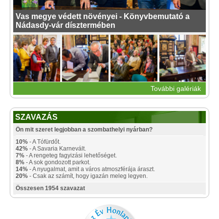
Vas megye védett növényei - Könyvbemutató a
Nádasdy-vár dísztermében
További galériák
SZAVAZÁS
Ön mit szeret legjobban a szombathelyi nyárban?
10%
- A Tófürdőt.
42%
- A Savaria Karnevált.
7%
- A rengeteg fagyizási lehetőséget.
8%
- A sok gondozott parkot.
14%
- A nyugalmat, amit a város atmoszférája áraszt.
20%
- Csak az számít, hogy igazán meleg legyen.
Összesen 1954 szavazat