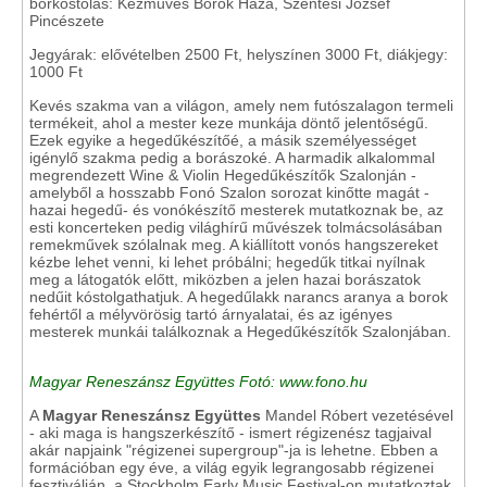
borkóstolás: Kézműves Borok Háza, Szentesi József
Pincészete
Jegyárak: elővételben 2500 Ft, helyszínen 3000 Ft, diákjegy:
1000 Ft
Kevés szakma van a világon, amely nem futószalagon termeli
termékeit, ahol a mester keze munkája döntő jelentőségű.
Ezek egyike a hegedűkészítőé, a másik személyességet
igénylő szakma pedig a borászoké. A harmadik alkalommal
megrendezett Wine & Violin Hegedűkészítők Szalonján -
amelyből a hosszabb Fonó Szalon sorozat kinőtte magát -
hazai hegedű- és vonókészítő mesterek mutatkoznak be, az
esti koncerteken pedig világhírű művészek tolmácsolásában
remekművek szólalnak meg. A kiállított vonós hangszereket
kézbe lehet venni, ki lehet próbálni; hegedűk titkai nyílnak
meg a látogatók előtt, miközben a jelen hazai borászatok
nedűit kóstolgathatjuk. A hegedűlakk narancs aranya a borok
fehértől a mélyvörösig tartó árnyalatai, és az igényes
mesterek munkái találkoznak a Hegedűkészítők Szalonjában.
Magyar Reneszánsz Együttes Fotó: www.fono.hu
A
Magyar Reneszánsz Együttes
Mandel Róbert vezetésével
- aki maga is hangszerkészítő - ismert régizenész tagjaival
akár napjaink "régizenei supergroup"-ja is lehetne. Ebben a
formációban egy éve, a világ egyik legrangosabb régizenei
fesztiválján, a Stockholm Early Music Festival-on mutatkoztak