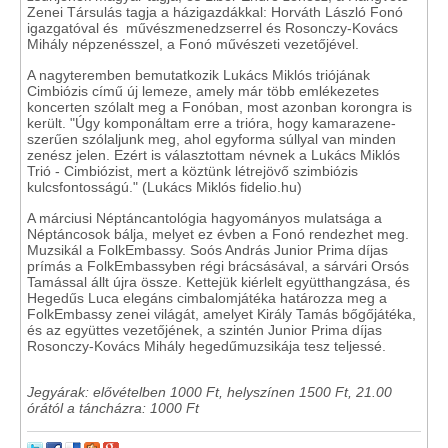
Zenei Társulás tagja a házigazdákkal: Horváth László Fonó
igazgatóval és művészmenedzserrel és Rosonczy-Kovács
Mihály népzenésszel, a Fonó művészeti vezetőjével.
A nagyteremben bemutatkozik Lukács Miklós triójának
Cimbiózis című új lemeze, amely már több emlékezetes
koncerten szólalt meg a Fonóban, most azonban korongra is
került. "Úgy komponáltam erre a trióra, hogy kamarazene-
szerűen szólaljunk meg, ahol egyforma súllyal van minden
zenész jelen. Ezért is választottam névnek a Lukács Miklós
Trió - Cimbiózist, mert a köztünk létrejövő szimbiózis
kulcsfontosságú." (Lukács Miklós fidelio.hu)
A márciusi Néptáncantológia hagyományos mulatsága a
Néptáncosok bálja, melyet ez évben a Fonó rendezhet meg.
Muzsikál a FolkEmbassy. Soós András Junior Prima díjas
prímás a FolkEmbassyben régi brácsásával, a sárvári Orsós
Tamással állt újra össze. Kettejük kiérlelt együtthangzása, és
Hegedűs Luca elegáns cimbalomjátéka határozza meg a
FolkEmbassy zenei világát, amelyet Király Tamás bőgőjátéka,
és az együttes vezetőjének, a szintén Junior Prima díjas
Rosonczy-Kovács Mihály hegedűmuzsikája tesz teljessé.
Jegyárak: elővételben 1000 Ft, helyszínen 1500 Ft, 21.00
órától a táncházra: 1000 Ft