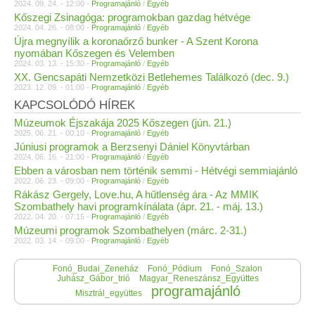
2024. 09. 24. - 12:00 -
Programajánló
/
Egyéb
Kőszegi Zsinagóga: programokban gazdag hétvége
2024. 04. 26. - 08:00 -
Programajánló
/
Egyéb
Újra megnyílik a koronaőrző bunker - A Szent Korona
nyomában Kőszegen és Velemben
2024. 03. 13. - 15:30 -
Programajánló
/
Egyéb
XX. Gencsapáti Nemzetközi Betlehemes Találkozó (dec. 9.)
2023. 12. 09. - 01:00 -
Programajánló
/
Egyéb
KAPCSOLÓDÓ HÍREK
Múzeumok Éjszakája 2025 Kőszegen (jún. 21.)
2025. 06. 21. - 00:10 -
Programajánló
/
Egyéb
Júniusi programok a Berzsenyi Dániel Könyvtárban
2024. 06. 16. - 21:00 -
Programajánló
/
Egyéb
Ebben a városban nem történik semmi - Hétvégi semmiajánló
2022. 06. 23. - 09:00 -
Programajánló
/
Egyéb
Rákász Gergely, Love.hu, A hűtlenség ára - Az MMIK
Szombathely havi programkínálata (ápr. 21. - máj. 13.)
2022. 04. 20. - 07:15 -
Programajánló
/
Egyéb
Múzeumi programok Szombathelyen (márc. 2-31.)
2022. 03. 14. - 09:00 -
Programajánló
/
Egyéb
Fonó_Budai_Zeneház
Fonó_Pódium
Fonó_Szalon
Juhász_Gábor_trió
Magyar_Reneszánsz_Együttes
programajánló
Misztrál_együttes