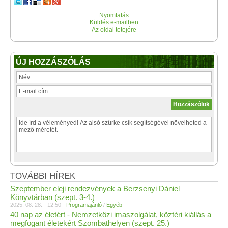
Nyomtatás
Küldés e-mailben
Az oldal tetejére
ÚJ HOZZÁSZÓLÁS
TOVÁBBI HÍREK
Szeptember eleji rendezvények a Berzsenyi Dániel
Könyvtárban (szept. 3-4.)
2025. 08. 28. - 12:50 -
Programajánló
/
Egyéb
40 nap az életért - Nemzetközi imaszolgálat, köztéri kiállás a
megfogant életekért Szombathelyen (szept. 25.)