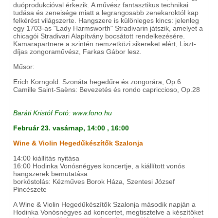
duóprodukcióval érkezik. A művész fantasztikus technikai
tudása és zeneisége miatt a legrangosabb zenekaroktól kap
felkérést világszerte. Hangszere is különleges kincs: jelenleg
egy 1703-as "Lady Harmsworth" Stradivarin játszik, amelyet a
chicagói Stradivari Alapítvány bocsátott rendelkezésére.
Kamarapartnere a szintén nemzetközi sikereket elért, Liszt-
díjas zongoraművész, Farkas Gábor lesz.
Műsor:
Erich Korngold: Szonáta hegedűre és zongorára, Op.6
Camille Saint-Saëns: Bevezetés és rondo capriccioso, Op.28
Baráti Kristóf Fotó: www.fono.hu
Február 23. vasárnap, 14:00 , 16:00
Wine & Violin Hegedűkészítők Szalonja
14:00 kiállítás nyitása
16:00 Hodinka Vonósnégyes koncertje, a kiállított vonós
hangszerek bemutatása
borkóstolás: Kézműves Borok Háza, Szentesi József
Pincészete
A Wine & Violin Hegedűkészítők Szalonja második napján a
Hodinka Vonósnégyes ad koncertet, megtisztelve a készítőket