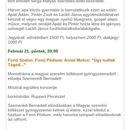
fent említett Varga Mátyás szerzetes-költő készítette.
Három apa közös gyermeke is bemutatkozik ezen az estén:
Apáti Ádám, Pintér Zsolt és Lackfi János együttműködésével
készült el végre egy magyar nyelvű bluegrass, gospel alapú
műsor, melynek zenéjét Apáti és Pintér hozta létre és igényes
szövegét Lackfi János fordította/alkotta/alakítgatta.
Jegyárak: elővételben 1500 Ft, helyszínen 2000 Ft, diákjegy:
1000 Ft
Február 21. péntek, 20:00
Fonó Szalon. Fonó Pódium: Animi Motus: "Úgy tudlak
Téged..."
Monodráma a magyar szerelmi költészet gyöngyszemeiből -
előadja Szemerédi Bernadett
Misztrál együttes koncertje
borkóstolás: Ruppert Pincészet
Szemerédi Bernadett előadásában a Magyar szerelmi
költészet gyöngyszemei kelnek új életre, ezzel elindul a
házban a Fonó Pódium, mely havonta színpadi előadásoknak
ad otthont.