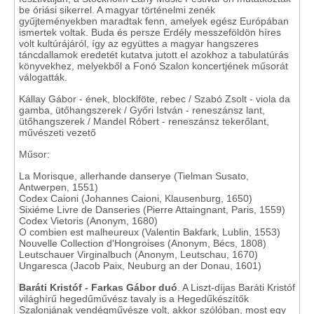
be óriási sikerrel. A magyar történelmi zenék
gyűjteményekben maradtak fenn, amelyek egész Európában
ismertek voltak. Buda és persze Erdély messzeföldön híres
volt kultúrájáról, így az együttes a magyar hangszeres
táncdallamok eredetét kutatva jutott el azokhoz a tabulatúrás
könyvekhez, melyekből a Fonó Szalon koncertjének műsorát
válogatták.
Kállay Gábor - ének, blocklföte, rebec / Szabó Zsolt - viola da
gamba, ütőhangszerek / Győri István - reneszánsz lant,
ütőhangszerek / Mandel Róbert - reneszánsz tekerőlant,
művészeti vezető
Műsor:
La Morisque, allerhande danserye (Tielman Susato,
Antwerpen, 1551)
Codex Caioni (Johannes Caioni, Klausenburg, 1650)
Sixiéme Livre de Danseries (Pierre Attaingnant, Paris, 1559)
Codex Vietoris (Anonym, 1680)
O combien est malheureux (Valentin Bakfark, Lublin, 1553)
Nouvelle Collection d'Hongroises (Anonym, Bécs, 1808)
Leutschauer Virginalbuch (Anonym, Leutschau, 1670)
Ungaresca (Jacob Paix, Neuburg an der Donau, 1601)
Baráti Kristóf - Farkas Gábor duó
. A Liszt-díjas Baráti Kristóf
világhírű hegedűművész tavaly is a Hegedűkészítők
Szalonjának vendégművésze volt, akkor szólóban, most egy