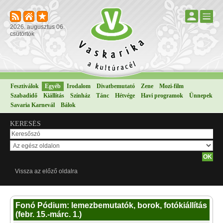
2026. augusztus 06.
csütörtök
Fesztiválok
Egyéb
Irodalom
Divatbemutató
Zene
Mozi-film
Szabadidő
Kiállítás
Színház
Tánc
Hétvége
Havi programok
Ünnepek
Savaria Karnevál
Bálok
KERESÉS
Vissza az előző oldalra
Fonó Pódium: lemezbemutatók, borok, fotókiállítás
(febr. 15.-márc. 1.)