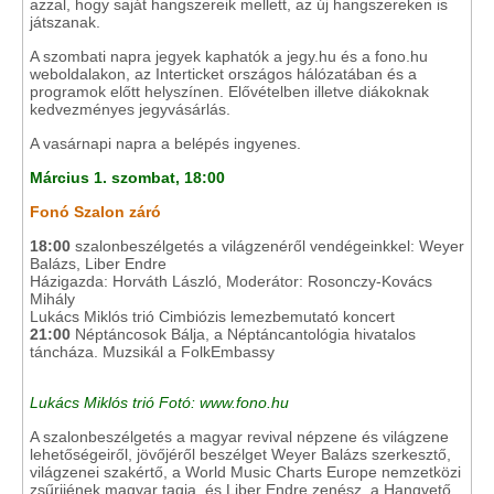
azzal, hogy saját hangszereik mellett, az új hangszereken is
játszanak.
A szombati napra jegyek kaphatók a jegy.hu és a fono.hu
weboldalakon, az Interticket országos hálózatában és a
programok előtt helyszínen. Elővételben illetve diákoknak
kedvezményes jegyvásárlás.
A vasárnapi napra a belépés ingyenes.
Március 1. szombat, 18:00
Fonó Szalon záró
18:00
szalonbeszélgetés a világzenéről vendégeinkkel: Weyer
Balázs, Liber Endre
Házigazda: Horváth László, Moderátor: Rosonczy-Kovács
Mihály
Lukács Miklós trió Cimbiózis lemezbemutató koncert
21:00
Néptáncosok Bálja, a Néptáncantológia hivatalos
táncháza. Muzsikál a FolkEmbassy
Lukács Miklós trió Fotó: www.fono.hu
A szalonbeszélgetés a magyar revival népzene és világzene
lehetőségeiről, jövőjéről beszélget Weyer Balázs szerkesztő,
világzenei szakértő, a World Music Charts Europe nemzetközi
zsűrijének magyar tagja, és Liber Endre zenész, a Hangvető