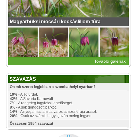
Magyarbüksi mocsári kockásliliom-túra
További galériák
SZAVAZÁS
Ön mit szeret legjobban a szombathelyi nyárban?
10%
- A Tófürdőt.
42%
- A Savaria Karnevált.
7%
- A rengeteg fagyizási lehetőséget.
8%
- A sok gondozott parkot.
14%
- A nyugalmat, amit a város atmoszférája áraszt.
20%
- Csak az számít, hogy igazán meleg legyen.
Összesen 1954 szavazat