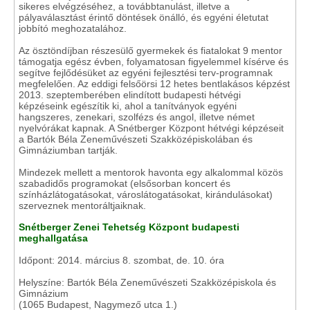
sikeres elvégzéséhez, a továbbtanulást, illetve a
pályaválasztást érintő döntések önálló, és egyéni életutat
jobbító meghozatalához.
Az ösztöndíjban részesülő gyermekek és fiatalokat 9 mentor
támogatja egész évben, folyamatosan figyelemmel kísérve és
segítve fejlődésüket az egyéni fejlesztési terv-programnak
megfelelően. Az eddigi felsőörsi 12 hetes bentlakásos képzést
2013. szeptemberében elindított budapesti hétvégi
képzéseink egészítik ki, ahol a tanítványok egyéni
hangszeres, zenekari, szolfézs és angol, illetve német
nyelvórákat kapnak. A Snétberger Központ hétvégi képzéseit
a Bartók Béla Zeneművészeti Szakközépiskolában és
Gimnáziumban tartják.
Mindezek mellett a mentorok havonta egy alkalommal közös
szabadidős programokat (elsősorban koncert és
színházlátogatásokat, városlátogatásokat, kirándulásokat)
szerveznek mentoráltjaiknak.
Snétberger Zenei Tehetség Központ budapesti
meghallgatása
Időpont: 2014. március 8. szombat, de. 10. óra
Helyszíne: Bartók Béla Zeneművészeti Szakközépiskola és
Gimnázium
(1065 Budapest, Nagymező utca 1.)