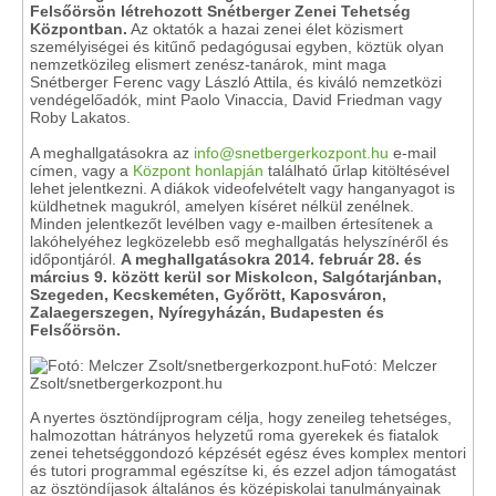
Felsőörsön létrehozott Snétberger Zenei Tehetség
Központban.
Az oktatók a hazai zenei élet közismert
személyiségei és kitűnő pedagógusai egyben, köztük olyan
nemzetközileg elismert zenész-tanárok, mint maga
Snétberger Ferenc vagy László Attila, és kiváló nemzetközi
vendégelőadók, mint Paolo Vinaccia, David Friedman vagy
Roby Lakatos.
A meghallgatásokra az
info@snetbergerkozpont.hu
e-mail
címen, vagy a
Központ honlapján
található űrlap kitöltésével
lehet jelentkezni. A diákok videofelvételt vagy hanganyagot is
küldhetnek magukról, amelyen kíséret nélkül zenélnek.
Minden jelentkezőt levélben vagy e-mailben értesítenek a
lakóhelyéhez legközelebb eső meghallgatás helyszínéről és
időpontjáról.
A meghallgatásokra 2014. február 28. és
március 9. között kerül sor Miskolcon, Salgótarjánban,
Szegeden, Kecskeméten, Győrött, Kaposváron,
Zalaegerszegen, Nyíregyházán, Budapesten és
Felsőörsön.
Fotó: Melczer
Zsolt/snetbergerkozpont.hu
A nyertes ösztöndíjprogram célja, hogy zeneileg tehetséges,
halmozottan hátrányos helyzetű roma gyerekek és fiatalok
zenei tehetséggondozó képzését egész éves komplex mentori
és tutori programmal egészítse ki, és ezzel adjon támogatást
az ösztöndíjasok általános és középiskolai tanulmányainak