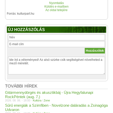
Nyomtatás
Küldés e-mailben
Az oldal tetejére
Forrás: kulturpart.hu
ÚJ HOZZÁSZÓLÁS
TOVÁBBI HÍREK
Gitármennydörgés és akusztikbáj - Újra Hegyfalunapi
RockPéntek (aug. 7.)
2026. 08. 06. - 18:00 -
Kultúra
/
Zene
Sűrű energiák a Szimfiben - Novelzone daláradás a Zsinagóga
Udvaron