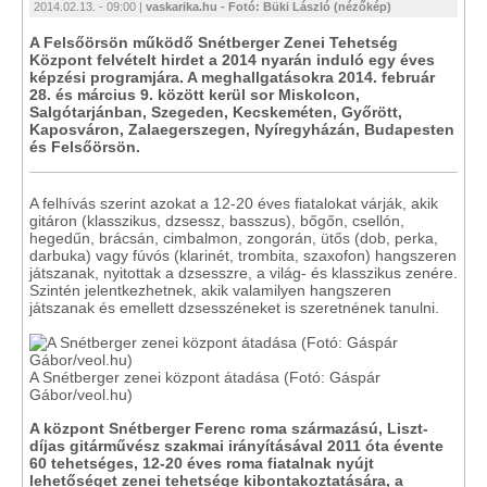
2014.02.13. - 09:00 |
vaskarika.hu - Fotó: Büki László (nézőkép)
A Felsőörsön működő Snétberger Zenei Tehetség
Központ felvételt hirdet a 2014 nyarán induló egy éves
képzési programjára. A meghallgatásokra 2014. február
28. és március 9. között kerül sor Miskolcon,
Salgótarjánban, Szegeden, Kecskeméten, Győrött,
Kaposváron, Zalaegerszegen, Nyíregyházán, Budapesten
és Felsőörsön.
A felhívás szerint azokat a 12-20 éves fiatalokat várják, akik
gitáron (klasszikus, dzsessz, basszus), bőgőn, csellón,
hegedűn, brácsán, cimbalmon, zongorán, ütős (dob, perka,
darbuka) vagy fúvós (klarinét, trombita, szaxofon) hangszeren
játszanak, nyitottak a dzsesszre, a világ- és klasszikus zenére.
Szintén jelentkezhetnek, akik valamilyen hangszeren
játszanak és emellett dzsesszéneket is szeretnének tanulni.
A Snétberger zenei központ átadása (Fotó: Gáspár
Gábor/veol.hu)
A központ Snétberger Ferenc roma származású, Liszt-
díjas gitárművész szakmai irányításával 2011 óta évente
60 tehetséges, 12-20 éves roma fiatalnak nyújt
lehetőséget zenei tehetsége kibontakoztatására, a