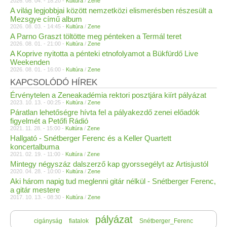
2026. 08. 04. - 18:20 -
Kultúra
/
Zene
A világ legjobbjai között nemzetközi elismerésben részesült a
Mezsgye című album
2026. 08. 03. - 14:45 -
Kultúra
/
Zene
A Parno Graszt töltötte meg pénteken a Termál teret
2026. 08. 01. - 21:00 -
Kultúra
/
Zene
A Koprive nyitotta a pénteki etnofolyamot a Bükfürdő Live
Weekenden
2026. 08. 01. - 16:00 -
Kultúra
/
Zene
KAPCSOLÓDÓ HÍREK
Érvénytelen a Zeneakadémia rektori posztjára kiírt pályázat
2023. 10. 13. - 00:25 -
Kultúra
/
Zene
Páratlan lehetőségre hívta fel a pályakezdő zenei előadók
figyelmét a Petőfi Rádió
2021. 11. 28. - 15:00 -
Kultúra
/
Zene
Hallgató - Snétberger Ferenc és a Keller Quartett
koncertalbuma
2021. 02. 19. - 11:00 -
Kultúra
/
Zene
Mintegy négyszáz dalszerző kap gyorssegélyt az Artisjustól
2020. 04. 28. - 10:00 -
Kultúra
/
Zene
Aki három napig tud meglenni gitár nélkül - Snétberger Ferenc,
a gitár mestere
2017. 10. 13. - 08:30 -
Kultúra
/
Zene
pályázat
cigányság
fiatalok
Snétberger_Ferenc