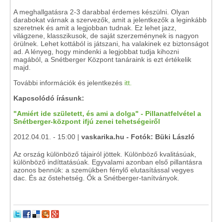
A meghallgatásra 2-3 darabbal érdemes készülni. Olyan
darabokat várnak a szervezők, amit a jelentkezők a leginkább
szeretnek és amit a legjobban tudnak. Ez lehet jazz,
világzene, klasszikusok, de saját szerzeménynek is nagyon
örülnek. Lehet kottából is játszani, ha valakinek ez biztonságot
ad. A lényeg, hogy mindenki a legjobbat tudja kihozni
magából, a Snétberger Központ tanáraink is ezt értékelik
majd.
További információk és jelentkezés
itt.
Kapcsolódó írásunk:
"Amiért ide született, és ami a dolga" - Pillanatfelvétel a
Snétberger-központ ifjú zenei tehetségeiről
2012.04.01. - 15:00 |
vaskarika.hu - Fotók: Büki László
Az ország különböző tájairól jöttek. Különböző kvalitásúak,
különböző indíttatásúak. Egyvalami azonban első pillantásra
azonos bennük: a szemükben fénylő elutasítással vegyes
dac. És az őstehetség. Ők a Snétberger-tanítványok.