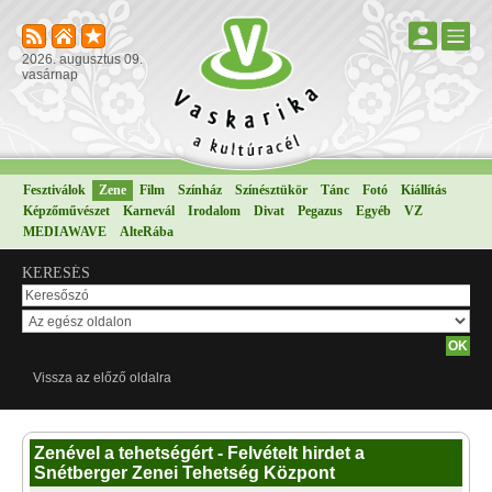
2026. augusztus 09.
vasárnap
Fesztiválok
Zene
Film
Színház
Színésztükör
Tánc
Fotó
Kiállítás
Képzőművészet
Karnevál
Irodalom
Divat
Pegazus
Egyéb
VZ
MEDIAWAVE
AlteRába
KERESÉS
Vissza az előző oldalra
Zenével a tehetségért - Felvételt hirdet a
Snétberger Zenei Tehetség Központ