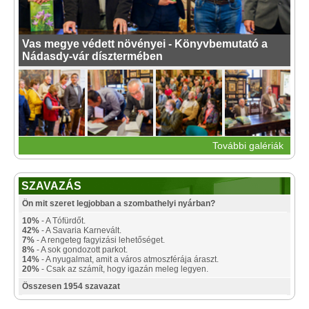
Vas megye védett növényei - Könyvbemutató a
Nádasdy-vár dísztermében
További galériák
SZAVAZÁS
Ön mit szeret legjobban a szombathelyi nyárban?
10%
- A Tófürdőt.
42%
- A Savaria Karnevált.
7%
- A rengeteg fagyizási lehetőséget.
8%
- A sok gondozott parkot.
14%
- A nyugalmat, amit a város atmoszférája áraszt.
20%
- Csak az számít, hogy igazán meleg legyen.
Összesen 1954 szavazat