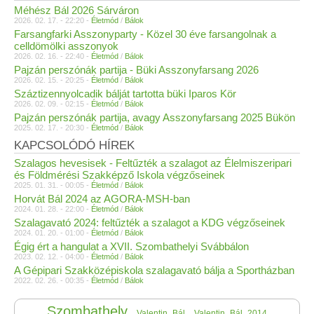
Méhész Bál 2026 Sárváron
2026. 02. 17. - 22:20 -
Életmód
/
Bálok
Farsangfarki Asszonyparty - Közel 30 éve farsangolnak a
celldömölki asszonyok
2026. 02. 16. - 22:40 -
Életmód
/
Bálok
Pajzán perszónák partija - Büki Asszonyfarsang 2026
2026. 02. 15. - 20:25 -
Életmód
/
Bálok
Száztizennyolcadik bálját tartotta büki Iparos Kör
2026. 02. 09. - 02:15 -
Életmód
/
Bálok
Pajzán perszónák partija, avagy Asszonyfarsang 2025 Bükön
2025. 02. 17. - 20:30 -
Életmód
/
Bálok
KAPCSOLÓDÓ HÍREK
Szalagos hevesisek - Feltűzték a szalagot az Élelmiszeripari
és Földmérési Szakképző Iskola végzőseinek
2025. 01. 31. - 00:05 -
Életmód
/
Bálok
Horvát Bál 2024 az AGORA-MSH-ban
2024. 01. 28. - 22:00 -
Életmód
/
Bálok
Szalagavató 2024: feltűzték a szalagot a KDG végzőseinek
2024. 01. 20. - 01:00 -
Életmód
/
Bálok
Égig ért a hangulat a XVII. Szombathelyi Svábbálon
2023. 02. 12. - 04:00 -
Életmód
/
Bálok
A Gépipari Szakközépiskola szalagavató bálja a Sportházban
2022. 02. 26. - 00:35 -
Életmód
/
Bálok
Szombathely
Valentin_Bál
Valentin_Bál_2014