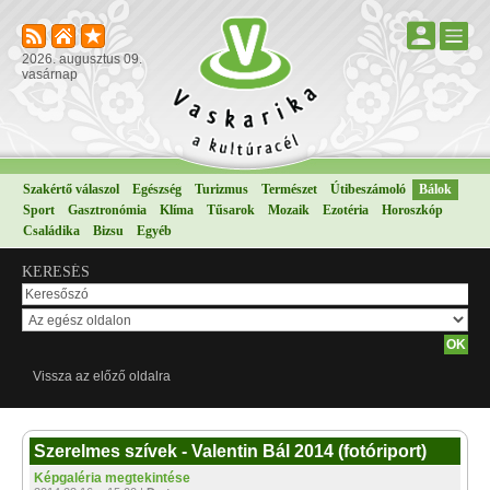
2026. augusztus 09.
vasárnap
Szakértő válaszol
Egészség
Turizmus
Természet
Útibeszámoló
Bálok
Sport
Gasztronómia
Klíma
Tűsarok
Mozaik
Ezotéria
Horoszkóp
Családika
Bizsu
Egyéb
KERESÉS
Vissza az előző oldalra
Szerelmes szívek - Valentin Bál 2014 (fotóriport)
Képgaléria megtekintése