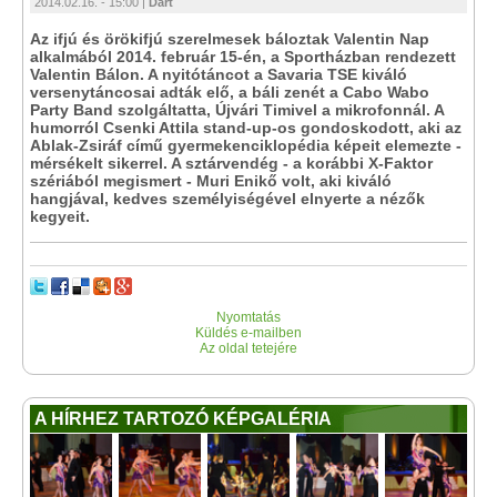
2014.02.16. - 15:00 |
Dart
Az ifjú és örökifjú szerelmesek báloztak Valentin Nap
alkalmából 2014. február 15-én, a Sportházban rendezett
Valentin Bálon. A nyitótáncot a Savaria TSE kiváló
versenytáncosai adták elő, a báli zenét a Cabo Wabo
Party Band szolgáltatta, Újvári Timivel a mikrofonnál. A
humorról Csenki Attila stand-up-os gondoskodott, aki az
Ablak-Zsiráf című gyermekenciklopédia képeit elemezte -
mérsékelt sikerrel. A sztárvendég - a korábbi X-Faktor
szériából megismert - Muri Enikő volt, aki kiváló
hangjával, kedves személyiségével elnyerte a nézők
kegyeit.
Nyomtatás
Küldés e-mailben
Az oldal tetejére
A HÍRHEZ TARTOZÓ KÉPGALÉRIA