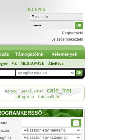
BELÉPÉS
:
Regisztráció
Jelszóemlékeztető
ozás
Támogatóink
Vélemények
gyéb
VZ
MEDIAWAVE
AlteRába
café_frei
barokk
Benkő_Péter
fotográfia
fotókiállítás
ROGRAMKERESŐ
pont:
yszín:
egória: