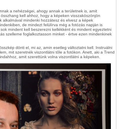
ak a nehézségei, ahogy annak a területnek is, amit
s összhang kell ahhoz, hogy a képeken visszaköszönjön
k alkalmával mindenki hozzátesz és elvesz a képek
indenkiben, de mindezt felülírva még a fotózás napján is
sok mindent kell beszerezni kellékként és mindent egyeztetni
itás szelleme foglalkoztasson minket - értve ezen mindenkinek
sszkép dönti el, mi az, amin esetleg változtatni kell. Instruálni
m, mit szeretnék viszontlátni tőle a fotókon. Anett, aki a Trend
mindahhoz, amit szerettünk volna viszontlátni a képeken.