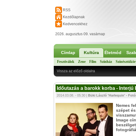
RSS
Kezdőlapnak
Kedvencekhez
2026. augusztus 09. vasárnap
Címlap
Kultúra
Életmód
Szab
Fesztiválok
Zene
Film
Színház
Színésztükör
Vissza az előző oldalra
Időutazás a barokk korba - Interjú
2014.03.08. - 05:30 |
Büki László 'Harlequin' - Fotó
Nemes fel
szépet és
visszamut
Image cím
beszélget
fotográfiá