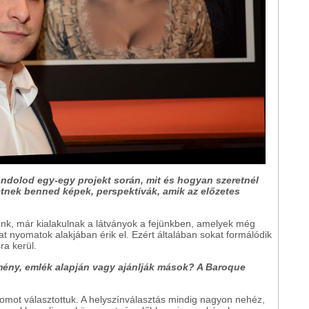
gondolod egy-egy projekt során, mit és hogyan szeretnél
tnek benned képek, perspektívák, amik az előzetes
unk, már kialakulnak a látványok a fejünkben, amelyek még
 nyomatok alakjában érik el. Ezért általában sokat formálódik
a kerül.
mény, emlék alapján vagy ajánlják mások? A Baroque
omot választottuk. A helyszínválasztás mindig nagyon nehéz,