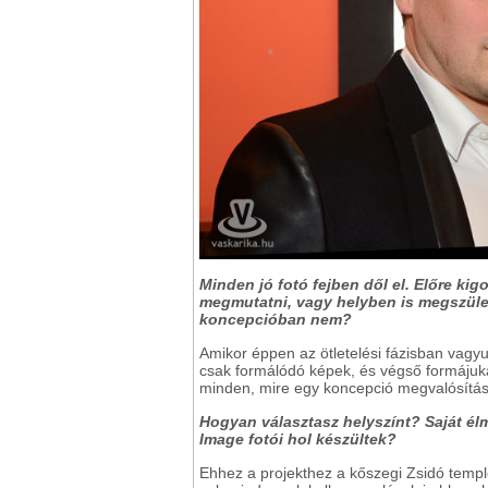
Minden jó fotó fejben dől el. Előre ki
megmutatni, vagy helyben is megszüle
koncepcióban nem?
Amikor éppen az ötletelési fázisban vagy
csak formálódó képek, és végső formájukat
minden, mire egy koncepció megvalósításr
Hogyan választasz helyszínt? Saját él
Image fotói hol készültek?
Ehhez a projekthez a kőszegi Zsidó templ