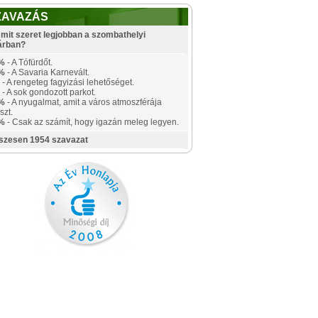
ZAVAZÁS
mit szeret legjobban a szombathelyi
árban?
%
- A Tófürdőt.
%
- A Savaria Karnevált.
- A rengeteg fagyizási lehetőséget.
- A sok gondozott parkot.
%
- A nyugalmat, amit a város atmoszférája
szt.
%
- Csak az számít, hogy igazán meleg legyen.
szesen 1954 szavazat