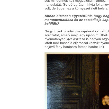
sok mindennek kell megvalósulni ahhoz, h
hangulatát. Gergő barátom hívta fel a fi
volt, de éppen ez a környezet illett bele 
Abban biztosan egyetértünk, hogy nag
monumentalitása és az esztétikája kapcs
belőlük?
Nagyon sok pozitív visszajelzést kaptam, 
sorozatot, amely majd egy újabb múltbél
nyomatanyag kiválasztása is nagyon átg
látott már hasonló eljárással készült ny
bejövő fény hatására fémes hatást kelt.