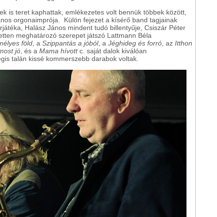
ek is teret kaphattak, emlékezetes volt bennük többek között,
ános orgonaimprója. Külön fejezet a kísérő band tagjainak
tárjátéka, Halász János mindent tudó billentyűje, Csiszár Péter
ezetten meghatározó szerepet játszó Lattmann Béla
élyes föld
, a
Szippantás a jóból
, a
Jéghideg és forró
, az
Itthon
most jó
, és a
Mama hívott
c. saját dalok kiválóan
gis talán kissé kommerszebb darabok voltak.