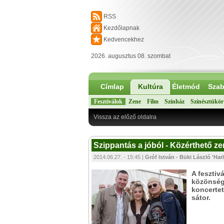
RSS
Kezdőlapnak
Kedvencekhez
2026. augusztus 08. szombat
Címlap
Kultúra
Életmód
Szab
Fesztiválok
Zene
Film
Színház
Színésztükör
Vissza az előző oldalra
Szippantás a jóból - Közérthető ze
2014.06.27. - 15:45 |
Gróf István - Büki László 'Har
A fesztiv
közönség,
koncertet
sátor.