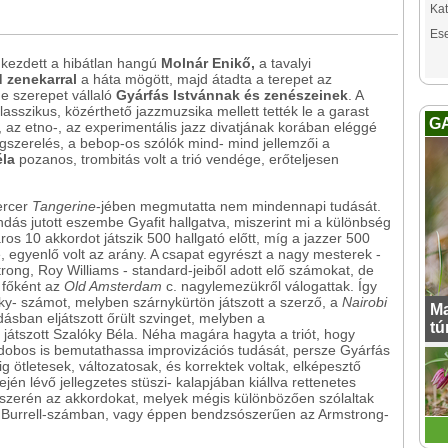
Kat
Es
 kezdett a hibátlan hangú
Molnár Enikő,
a tavalyi
 zenekarral
a háta mögött, majd átadta a terepet az
de szerepet vállaló
Gyárfás Istvánnak és zenészeinek
. A
klasszikus, közérthető jazzmuzsika mellett tették le a garast
G
 az etno-, az experimentális jazz divatjának korában eléggé
ngszerelés, a bebop-os szólók mind- mind jellemzői a
éla
pozanos, trombitás volt a trió vendége, erőteljesen
ercer
Tangerine
-jében megmutatta nem mindennapi tudását.
ás jutott eszembe Gyafit hallgatva, miszerint mi a különbség
áros 10 akkordot játszik 500 hallgató előtt, míg a jazzer 500
, egyenlő volt az arány. A csapat egyrészt a nagy mesterek -
trong, Roy Williams - standard-jeiből adott elő számokat, de
 főként az
Old Amsterdam
c. nagylemezükről válogattak. Így
lóky- számot, melyben szárnykürtön játszott a szerző, a
Nairobi
Ma
ásban eljátszott őrült szvinget, melyben a
tú
játszott Szalóky Béla. Néha magára hagyta a triót, hogy
obos is bemutathassa improvizációs tudását, persze Gyárfás
dig ötletesek, változatosak, és korrektek voltak, elképesztő
jén lévő jellegzetes stüszi- kalapjában kiállva rettenetes
gszerén az akkordokat, melyek mégis különbözően szólaltak
y Burrell-számban, vagy éppen bendzsószerűen az Armstrong-