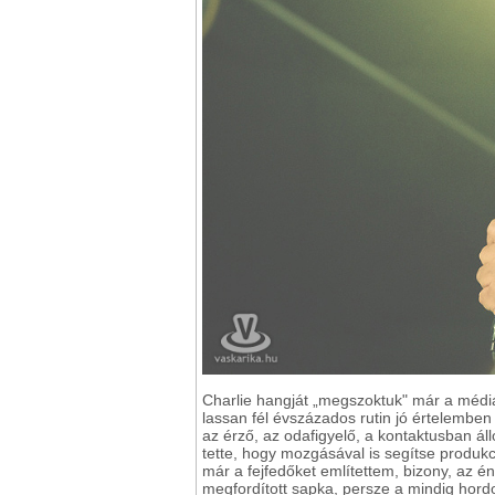
Charlie hangját „megszoktuk" már a médiá
lassan fél évszázados rutin jó értelemben
az érző, az odafigyelő, a kontaktusban áll
tette, hogy mozgásával is segítse produkc
már a fejfedőket említettem, bizony, az é
megfordított sapka, persze a mindig hor