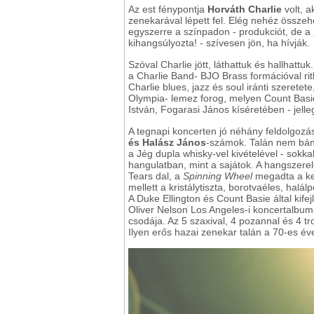
Az est fénypontja
Horváth
Charlie
volt, a
zenekarával lépett fel. Elég nehéz össze
egyszerre a színpadon - produkciót, de a „
kihangsúlyozta! - szívesen jön, ha hívják.
Szóval Charlie jött, láthattuk és hallhatt
a Charlie Band- BJO Brass formációval ri
Charlie blues, jazz és soul iránti szerete
Olympia- lemez forog, melyen Count Bas
István, Fogarasi János kíséretében - jelle
A tegnapi koncerten jó néhány feldolgozás
és Halász János
-számok. Talán nem bán
a Jég dupla whisky-vel kivételével - sokk
hangulatban, mint a sajátok. A hangszer
Tears dal, a
Spinning Wheel
megadta a ke
mellett a kristálytiszta, borotvaéles, hal
A Duke Ellington és Count Basie által kifej
Oliver Nelson Los Angeles-i koncertalbum
csodája. Az 5 szaxival, 4 pozannal és 4 t
Ilyen erős hazai zenekar talán a 70-es év