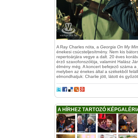
A Ray Charles nóta, a
Georgia On My Mi
énekesi csúcsteljesítmény. Nem kis bátor
repertoárjára vegye a dalt. 20 éves korá
érző szaxofonszólója, valamint Halász Já
élmény még. A koncert befejező száma a
melyben az énekes által a székekből feláll
elmondhatjuk: Charlie jött, látott és győzö
A HÍRHEZ TARTOZÓ KÉPGALÉRI