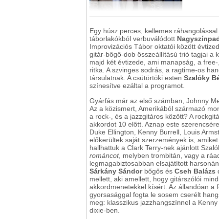
Egy húsz perces, kellemes ráhangolással
táborlakókból verbuválódott
Nagyszínpad
Improvizációs Tábor oktatói között évtize
gitár-bőgő-dob összeállítású trió tagjai a 
majd két évtizede, ami manapság, a free-,
ritka. A szvinges sodrás, a ragtime-os ha
társulatnak. A csütörtöki esten
Szalóky B
színesítve ezáltal a programot.
Gyárfás már az első számban, Johnny M
Az a közismert, Amerikából származó mond
a rock-, és a jazzgitáros között? A rockgit
akkordot 10 előtt. Aznap este szerencsére
Duke Ellington, Kenny Burrell, Louis Arms
előkerültek saját szerzemények is, amiket
hallhattuk a Clark Terry-nek ajánlott Sza
románcot
, melyben trombitán, vagy a ráad
legmagabiztosabban elsajátított harsonán 
Sárkány Sándor
bőgős és
Cseh Balázs
d
mellett, aki amellett, hogy gitárszólói min
akkordmenetekkel kísért. Az állandóan a fe
gyorsasággal fogta le sosem cserélt han
meg: klasszikus jazzhangszínnel a Kenn
dixie-ben.