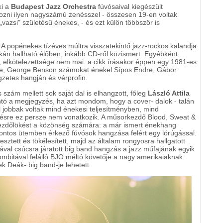
ki a
Budapest Jazz Orchestra
fúvósaival kiegészült
hozni ilyen nagyszámú zenésszel - összesen 19-en voltak
vazsi" születésű énekes, - és ezt külön többször is
uk. A popénekes tízéves múltra visszatekintő jazz-rockos kalandja
tkán hallható élőben, inkább CD-ről közismert. Egyébként
te, elkötelezettsége nem mai: a cikk írásakor éppen egy 1981-es
ie, George Benson számokat énekel Sípos Endre, Gábor
gzetes hangján és vérprofin.
 szám mellett sok saját dal is elhangzott, főleg
László Attila
tó a megjegyzés, ha azt mondom, hogy a cover- dalok - talán
al jobbak voltak mind énekesi teljesítményben, mind
elésre ez persze nem vonatkozik. A műsorkezdő Blood, Sweat &
zdőlökést a közönség számára: a már ismert énekhang
álpontos ütemben érkező fúvósok hangzása felért egy lórúgással.
lesztett és tökélesített, majd az általam rongyosra hallgatott
ával csúcsra járatott big band hangzás a jazz műfajának egyik
rombitával felálló BJO méltó követője a nagy amerikaiaknak.
ek Deák- big band-je lehetett.