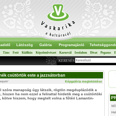
adidő
Látószög
Galéria
Programajánló
Tehetséggond
Tánc
Fotó
Kiállítás
Képzőművészet
Karnevál
Irodalom
Divat
Pegazus
E
KERESÉS
nék csütörtök este a jazzsátorban
lequin'
Képgaléria megtekintése
ál szóra manapság úgy látszik, rögtön megduplázódik a
 hiszen ha nem ezzel a felirattal hirdetik meg a csütörtöki
P
, kötve hiszem, hogy megtelt volna a főtéri Lamantin-
Idő
Hel