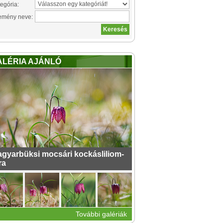
egória:
emény neve:
ALÉRIA AJÁNLÓ
gyarbüksi mocsári kockásliliom-
ra
További galériák