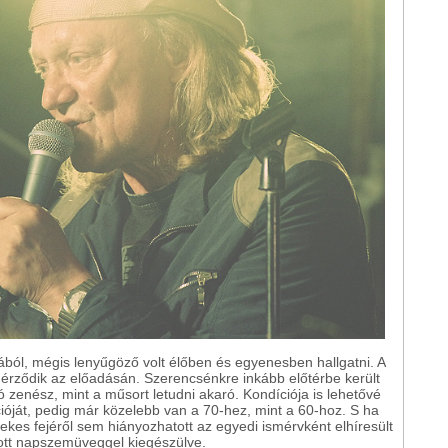
ból, mégis lenyűgöző volt élőben és egyenesben hallgatni. A
 érződik az előadásán. Szerencsénkre inkább előtérbe került
ó zenész, mint a műsort letudni akaró. Kondíciója is lehetővé
ióját, pedig már közelebb van a 70-hez, mint a 60-hoz. S ha
nekes fejéről sem hiányozhatott az egyedi ismérvként elhíresült
dott napszemüveggel kiegészülve.