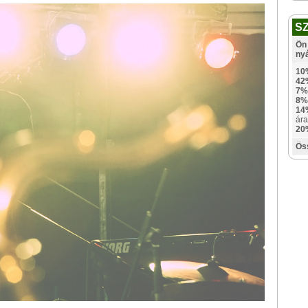
S
Ön 
ny
10
42
7%
8%
14
ára
20
Ös