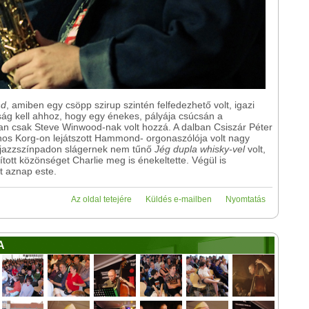
nd
, amiben egy csöpp szirup szintén felfedezhető volt, igazi
ság kell ahhoz, hogy egy énekes, pályája csúcsán a
ban csak Steve Winwood-nak volt hozzá. A dalban Csiszár Péter
nos Korg-on lejátszott Hammond- orgonaszólója volt nagy
 jazzszínpadon slágernek nem tűnő
Jég dupla whisky-vel
volt,
ított közönséget Charlie meg is énekeltette. Végül is
tt aznap este.
Az oldal tetejére
Küldés e-mailben
Nyomtatás
A