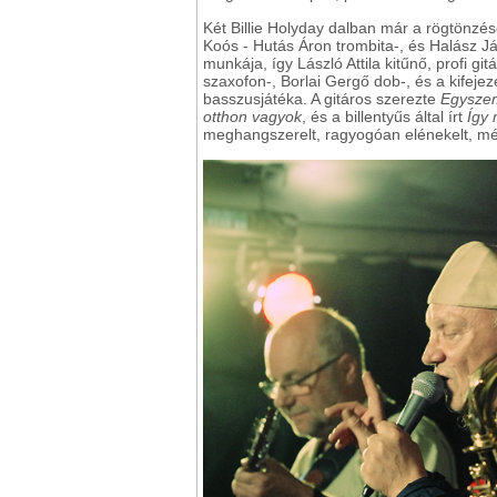
Két Billie Holyday dalban már a rögtönzés
Koós - Hutás Áron trombita-, és Halász J
munkája, így László Attila kitűnő, profi gi
szaxofon-, Borlai Gergő dob-, és a kifej
basszusjátéka. A gitáros szerezte
Egyszem
otthon vagyok
, és a billentyűs által írt
Így
meghangszerelt, ragyogóan elénekelt, mé