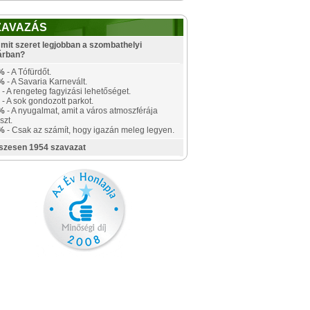
ZAVAZÁS
mit szeret legjobban a szombathelyi
árban?
%
- A Tófürdőt.
%
- A Savaria Karnevált.
- A rengeteg fagyizási lehetőséget.
- A sok gondozott parkot.
%
- A nyugalmat, amit a város atmoszférája
szt.
%
- Csak az számít, hogy igazán meleg legyen.
szesen 1954 szavazat