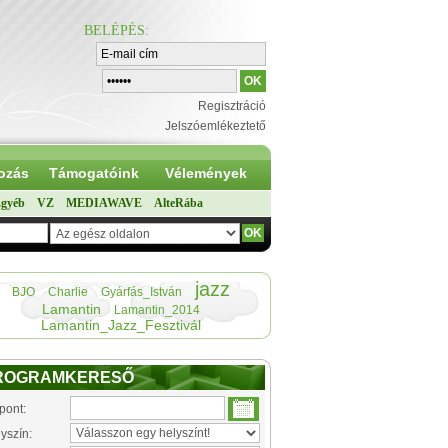
BELÉPÉS
:
Regisztráció
Jelszóemlékeztető
ozás
Támogatóink
Vélemények
gyéb
VZ
MEDIAWAVE
AlteRába
jazz
BJO
Charlie
Gyárfás_István
Lamantin
Lamantin_2014
Lamantin_Jazz_Fesztivál
ROGRAMKERESŐ
pont:
yszín: