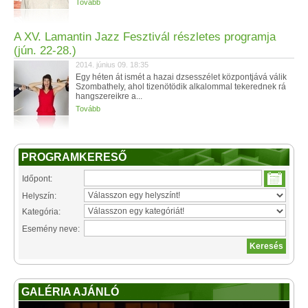
Tovább
A XV. Lamantin Jazz Fesztivál részletes programja
(jún. 22-28.)
2014. június 09. 18:35
Egy héten át ismét a hazai dzsesszélet központjává válik
Szombathely, ahol tizenötödik alkalommal tekerednek rá
hangszereikre a...
Tovább
PROGRAMKERESŐ
Időpont:
Helyszín:
Kategória:
Esemény neve:
GALÉRIA AJÁNLÓ