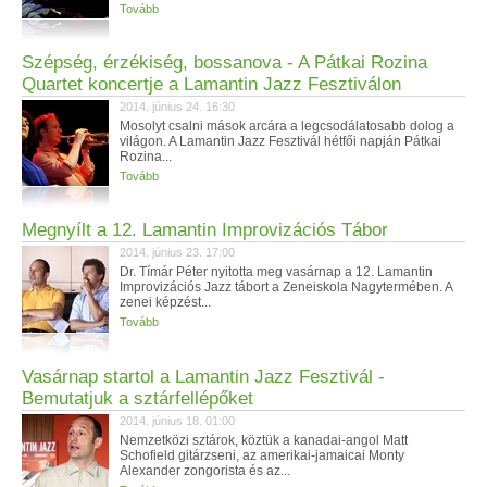
Tovább
Szépség, érzékiség, bossanova - A Pátkai Rozina
Quartet koncertje a Lamantin Jazz Fesztiválon
2014. június 24. 16:30
Mosolyt csalni mások arcára a legcsodálatosabb dolog a
világon. A Lamantin Jazz Fesztivál hétfői napján Pátkai
Rozina...
Tovább
Megnyílt a 12. Lamantin Improvizációs Tábor
2014. június 23. 17:00
Dr. Tímár Péter nyitotta meg vasárnap a 12. Lamantin
Improvizációs Jazz tábort a Zeneiskola Nagytermében. A
zenei képzést...
Tovább
Vasárnap startol a Lamantin Jazz Fesztivál -
Bemutatjuk a sztárfellépőket
2014. június 18. 01:00
Nemzetközi sztárok, köztük a kanadai-angol Matt
Schofield gitárzseni, az amerikai-jamaicai Monty
Alexander zongorista és az...