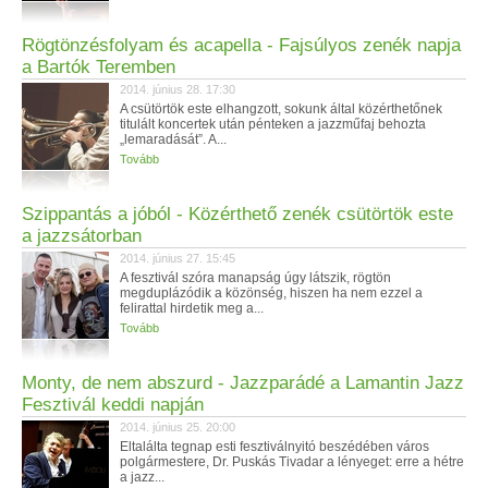
Rögtönzésfolyam és acapella - Fajsúlyos zenék napja
a Bartók Teremben
2014. június 28. 17:30
A csütörtök este elhangzott, sokunk által közérthetőnek
titulált koncertek után pénteken a jazzműfaj behozta
„lemaradását”. A...
Tovább
Szippantás a jóból - Közérthető zenék csütörtök este
a jazzsátorban
2014. június 27. 15:45
A fesztivál szóra manapság úgy látszik, rögtön
megduplázódik a közönség, hiszen ha nem ezzel a
felirattal hirdetik meg a...
Tovább
Monty, de nem abszurd - Jazzparádé a Lamantin Jazz
Fesztivál keddi napján
2014. június 25. 20:00
Eltalálta tegnap esti fesztiválnyitó beszédében város
polgármestere, Dr. Puskás Tivadar a lényeget: erre a hétre
a jazz...