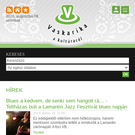
2026. augusztus 08.
szombat
KERESÉS
HÍREK
Blues a kedvem, de senki sem hangolt rá… -
Teltházas buli a Lamantin Jazz Fesztivál blues napján
2014. június 29. 21:00
Ez eddigiektől eltérően nem hétköznapra, hanem
merészen szombatra tették a rendezők a Lamantin
zárónapját. A foci VB...
Tovább