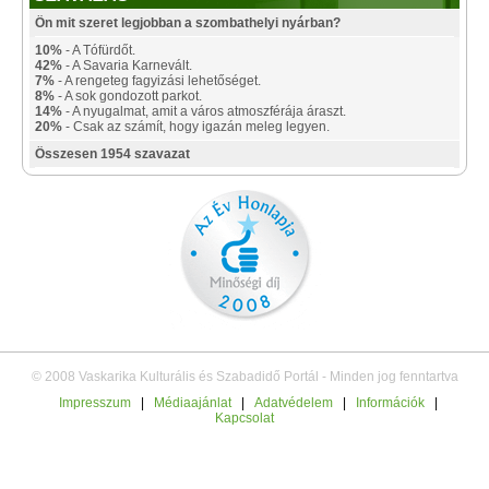
Ön mit szeret legjobban a szombathelyi nyárban?
10%
- A Tófürdőt.
42%
- A Savaria Karnevált.
7%
- A rengeteg fagyizási lehetőséget.
8%
- A sok gondozott parkot.
14%
- A nyugalmat, amit a város atmoszférája áraszt.
20%
- Csak az számít, hogy igazán meleg legyen.
Összesen 1954 szavazat
© 2008 Vaskarika Kulturális és Szabadidő Portál - Minden jog fenntartva
Impresszum
|
Médiaajánlat
|
Adatvédelem
|
Információk
|
Kapcsolat