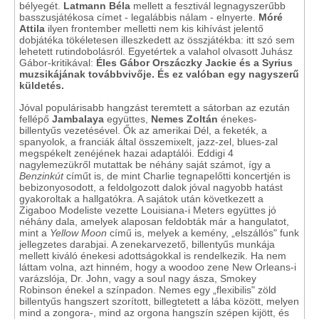
bélyegét.
Latmann Béla
mellett a fesztivál legnagyszerűbb
basszusjátékosa címet - legalábbis nálam - elnyerte.
Móré
Attila
ilyen frontember melletti nem kis kihívást jelentő
dobjátéka tökéletesen illeszkedett az összjátékba: itt szó sem
lehetett rutindobolásról. Egyetértek a valahol olvasott Juhász
Gábor-kritikával:
Éles Gábor Orszáczky Jackie és a Syrius
muzsikájának továbbvivője. És ez valóban egy nagyszerű
küldetés.
Jóval populárisabb hangzást teremtett a sátorban az ezután
fellépő
Jambalaya
együttes,
Nemes Zoltán
énekes-
billentyűs vezetésével. Ők az amerikai Dél, a feketék, a
spanyolok, a franciák által összemixelt, jazz-zel, blues-zal
megspékelt zenéjének hazai adaptálói. Eddigi 4
nagylemezükről mutattak be néhány saját számot, így a
Benzinkút
címűt is, de mint Charlie tegnapelőtti koncertjén is
bebizonyosodott, a feldolgozott dalok jóval nagyobb hatást
gyakoroltak a hallgatókra. A sajátok után következett a
Zigaboo Modeliste vezette Louisiana-i Meters együttes jó
néhány dala, amelyek alaposan feldobták már a hangulatot,
mint a
Yellow Moon
című is, melyek a kemény, „elszállós" funk
jellegzetes darabjai. A zenekarvezető, billentyűs munkája
mellett kiváló énekesi adottságokkal is rendelkezik. Ha nem
láttam volna, azt hinném, hogy a woodoo zene New Orleans-i
varázslója, Dr. John, vagy a soul nagy ásza, Smokey
Robinson énekel a színpadon. Nemes egy „flexibilis" zöld
billentyűs hangszert szorított, billegtetett a lába között, melyen
mind a zongora-, mind az orgona hangszín szépen kijött, és