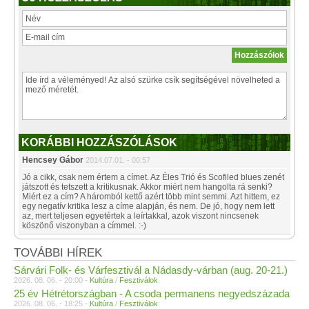
KORÁBBI HOZZÁSZÓLÁSOK
Hencsey Gábor
2014.07.01. - 00:57
Jó a cikk, csak nem értem a címet. Az Éles Trió és Scofiled blues zenét
játszott és tetszett a kritikusnak. Akkor miért nem hangolta rá senki?
Miért ez a cím? A háromból kettő azért több mint semmi. Azt hittem, ez
egy negatív kritika lesz a címe alapján, és nem. De jó, hogy nem lett
az, mert teljesen egyetértek a leírtakkal, azok viszont nincsenek
köszönő viszonyban a címmel. :-)
TOVÁBBI HÍREK
Sárvári Folk- és Várfesztivál a Nádasdy-várban (aug. 20-21.)
2026. 08. 06. - 20:00 -
Kultúra
/
Fesztiválok
25 év Hétrétországban - A csoda permanens negyedszázada
2026. 08. 06. - 18:25 -
Kultúra
/
Fesztiválok