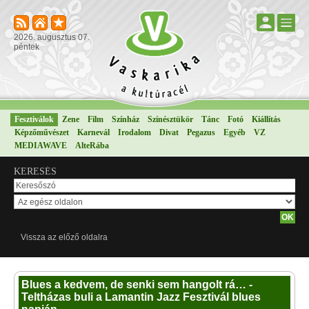
2026. augusztus 07.
péntek
Fesztiválok
Zene
Film
Színház
Színésztükör
Tánc
Fotó
Kiállítás
Képzőművészet
Karnevál
Irodalom
Divat
Pegazus
Egyéb
VZ
MEDIAWAVE
AlteRába
KERESÉS
Vissza az előző oldalra
Blues a kedvem, de senki sem hangolt rá… -
Teltházas buli a Lamantin Jazz Fesztivál blues