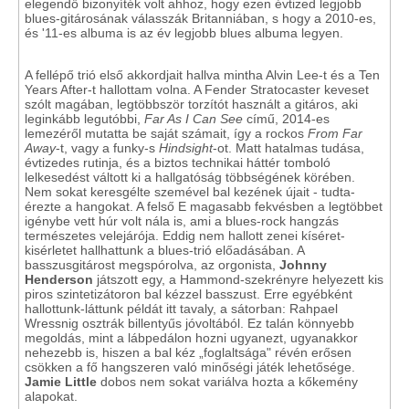
elegendő bizonyíték volt ahhoz, hogy ezen évtized legjobb
blues-gitárosának válasszák Britanniában, s hogy a 2010-es,
és '11-es albuma is az év legjobb blues albuma legyen.
A fellépő trió első akkordjait hallva mintha Alvin Lee-t és a Ten
Years After-t hallottam volna. A Fender Stratocaster keveset
szólt magában, legtöbbször torzítót használt a gitáros, aki
leginkább legutóbbi,
Far As I Can See
című, 2014-es
lemezéről mutatta be saját számait, így a rockos
From Far
Away
-t, vagy a funky-s
Hindsight
-ot. Matt hatalmas tudása,
évtizedes rutinja, és a biztos technikai háttér tomboló
lelkesedést váltott ki a hallgatóság többségének körében.
Nem sokat keresgélte szemével bal kezének újait - tudta-
érezte a hangokat. A felső E magasabb fekvésben a legtöbbet
igénybe vett húr volt nála is, ami a blues-rock hangzás
természetes velejárója. Eddig nem hallott zenei kíséret-
kisérletet hallhattunk a blues-trió előadásában. A
basszusgitárost megspórolva, az orgonista,
Johnny
Henderson
játszott egy, a Hammond-szekrényre helyezett kis
piros szintetizátoron bal kézzel basszust. Erre egyébként
hallottunk-láttunk példát itt tavaly, a sátorban: Rahpael
Wressnig osztrák billentyűs jóvoltából. Ez talán könnyebb
megoldás, mint a lábpedálon hozni ugyanezt, ugyanakkor
nehezebb is, hiszen a bal kéz „foglaltsága" révén erősen
csökken a fő hangszeren való minőségi játék lehetősége.
Jamie Little
dobos nem sokat variálva hozta a kőkemény
alapokat.