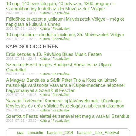
10 nap, 140 ezer látogató, 40 helyszín, 4300 program –
számokban így festett az idei Művészetek Völgye
2026. 08. 03. - 14:00 -
Kultúra
/
Fesztiválok
Félidőhöz érkezett a jubileumi Művészetek Völgye – még öt
napig tart a kulturális ünnep
2026. 07. 29. - 13:00 -
Kultúra
/
Fesztiválok
10 nap kultúra – elindult a jubileumi, 35. Művészetek Völgye
2026. 07. 25. - 15:15 -
Kultúra
/
Fesztiválok
KAPCSOLÓDÓ HÍREK
Erős kezdés a 19. Révfülöp Blues Music Festen
2026. 07. 31. - 22:45 -
Kultúra
/
Fesztiválok
Szentkult Feszt-rezgés Budapest Bárral és az Uljana
Quartettel
2026. 07. 31. - 17:15 -
Kultúra
/
Fesztiválok
A Magyar Banda és a Sárik Péter Trió & Koszika lüktető
muzsikája varázsolta Vasvárra a Kárpát-medence népzenei
hagyományait a SzentKult Feszten
2026. 07. 28. - 18:25 -
Kultúra
/
Fesztiválok
Savaria Történelmi Karnevál: új látványelemek, különleges
fényfestés és erős vállalati összefogás a jubileumi alkalmon
2026. 07. 28. - 17:45 -
Kultúra
/
Fesztiválok
Szentkult Feszt: élettel és zenével telt meg a vasvári Szentkút
2026. 07. 25. - 23:30 -
Kultúra
/
Fesztiválok
jazz
Lamantin
Lamantin_2014
Lamantin_Jazz_Fesztivál