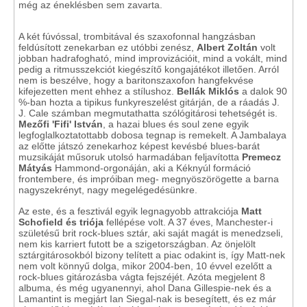
még az éneklésben sem zavarta.
A két fúvóssal, trombitával és szaxofonnal hangzásban
feldúsított zenekarban ez utóbbi zenész,
Albert Zoltán
volt
jobban hadrafogható, mind improvizációit, mind a vokált, mind
pedig a ritmusszekciót kiegészítő kongajátékot illetően. Arról
nem is beszélve, hogy a baritonszaxofon hangfekvése
kifejezetten ment ehhez a stílushoz.
Bellák Miklós
a dalok 90
%-ban hozta a tipikus funkyreszelést gitárján, de a ráadás J.
J. Cale számban megmutathatta szólógitárosi tehetségét is.
Mezőfi 'Fifi' István
, a hazai blues és soul zene egyik
legfoglalkoztatottabb dobosa tegnap is remekelt. A Jambalaya
az előtte játszó zenekarhoz képest kevésbé blues-barát
muzsikáját műsoruk utolsó harmadában feljavította
Premecz
Mátyás
Hammond-orgonáján, aki a Kéknyúl formáció
frontembere, és impróiban meg- megnyöszörögette a barna
nagyszekrényt, nagy megelégedésünkre.
Az este, és a fesztivál egyik legnagyobb attrakciója
Matt
Schofield és triója
fellépése volt. A 37 éves, Manchester-i
születésű brit rock-blues sztár, aki saját magát is menedzseli,
nem kis karriert futott be a szigetországban. Az önjelölt
sztárgitárosokból bizony telített a piac odakint is, így Matt-nek
nem volt könnyű dolga, mikor 2004-ben, 10 évvel ezelőtt a
rock-blues gitározásba vágta fejszéjét. Azóta megjelent 8
albuma, és még ugyanennyi, ahol Dana Gillespie-nek és a
Lamantint is megjárt Ian Siegal-nak is besegített, és ez már