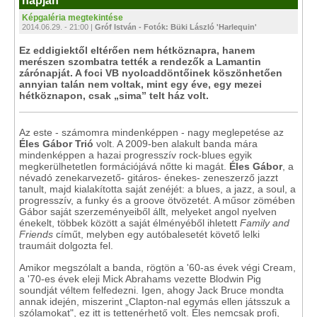
napján
Képgaléria megtekintése
2014.06.29. - 21:00 |
Gróf István - Fotók: Büki László 'Harlequin'
Ez eddigiektől eltérően nem hétköznapra, hanem
merészen szombatra tették a rendezők a Lamantin
zárónapját. A foci VB nyolcaddöntőinek köszönhetően
annyian talán nem voltak, mint egy éve, egy mezei
hétköznapon, csak „sima” telt ház volt.
Az este - számomra mindenképpen - nagy meglepetése az
Éles Gábor Trió
volt. A 2009-ben alakult banda mára
mindenképpen a hazai progresszív rock-blues egyik
megkerülhetetlen formációjává nőtte ki magát.
Éles Gábor
, a
névadó zenekarvezető- gitáros- énekes- zeneszerző jazzt
tanult, majd kialakította saját zenéjét: a blues, a jazz, a soul, a
progresszív, a funky és a groove ötvözetét. A műsor zömében
Gábor saját szerzeményeiből állt, melyeket angol nyelven
énekelt, többek között a saját élményéből ihletett
Family and
Friends
címűt, melyben egy autóbalesetét követő lelki
traumáit dolgozta fel.
Amikor megszólalt a banda, rögtön a '60-as évek végi Cream,
a '70-es évek eleji Mick Abrahams vezette Blodwin Pig
soundját véltem felfedezni. Igen, ahogy Jack Bruce mondta
annak idején, miszerint „Clapton-nal egymás ellen játsszuk a
szólamokat", ez itt is tettenérhető volt. Éles nemcsak profi,