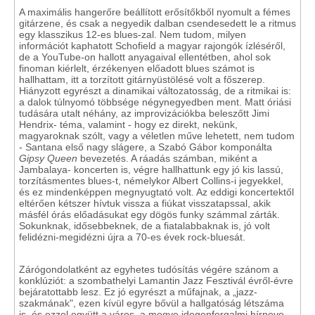
A maximális hangerőre beállított erősítőkből nyomult a fémes
gitárzene, és csak a negyedik dalban csendesedett le a ritmus
egy klasszikus 12-es blues-zal. Nem tudom, milyen
információt kaphatott Schofield a magyar rajongók ízléséről,
de a YouTube-on hallott anyagaival ellentétben, ahol sok
finoman kiérlelt, érzékenyen előadott blues számot is
hallhattam, itt a torzított gitárnyüstölésé volt a főszerep.
Hiányzott egyrészt a dinamikai változatosság, de a ritmikai is:
a dalok túlnyomó többsége négynegyedben ment. Matt óriási
tudására utalt néhány, az improvizációkba beleszőtt Jimi
Hendrix- téma, valamint - hogy ez direkt, nekünk,
magyaroknak szólt, vagy a véletlen műve lehetett, nem tudom
- Santana első nagy slágere, a Szabó Gábor komponálta
Gipsy Queen
bevezetés. A ráadás számban, miként a
Jambalaya- koncerten is, végre hallhattunk egy jó kis lassú,
torzításmentes blues-t, némelykor Albert Collins-i jegyekkel,
és ez mindenképpen megnyugtató volt. Az eddigi koncertektől
eltérően kétszer hívtuk vissza a fiúkat visszatapssal, akik
másfél órás előadásukat egy dögös funky számmal zárták.
Sokunknak, idősebbeknek, de a fiatalabbaknak is, jó volt
felidézni-megidézni újra a 70-es évek rock-bluesát.
Zárógondolatként az egyhetes tudósítás végére szánom a
konklúziót: a szombathelyi Lamantin Jazz Fesztivál évről-évre
bejáratottabb lesz. Ez jó egyrészt a műfajnak, a „jazz-
szakmának", ezen kívül egyre bővül a hallgatóság létszáma
is, és ezzel együtt a város, a megye idegenforgalmi hírneve.