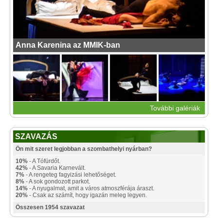
Anna Karenina az MMIK-ban
További galériák
SZAVAZÁS
Ön mit szeret legjobban a szombathelyi nyárban?
10%
- A Tófürdőt.
42%
- A Savaria Karnevált.
7%
- A rengeteg fagyizási lehetőséget.
8%
- A sok gondozott parkot.
14%
- A nyugalmat, amit a város atmoszférája áraszt.
20%
- Csak az számít, hogy igazán meleg legyen.
Összesen 1954 szavazat