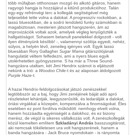
több műfajban otthonosan mozgó és alkotó gitáros, hanem
ragyogó hangja is hozzájárul a kitűnő produkcióhoz. Talán
egy-egy refrénvégi terc a kollegák segítségével még
teljesebbé tette volna a dalokat. A progresszív rockokban, a
lassú bluesokban, de a sodró lendületű funky számokban is
magabiztosan, mesterien játszott hangszerén, ám az
improvizációk voltak azok, amelyek végleg lenyűgözték a
hallgatóságot. Sohasem betanult panelekkel dolgozott - volt
ilyen élményünk később! -, valamennyi szólója egyedi, nehéz,
súlyos, a helyén lévő, zeneileg igényes volt. Egyik lassú
bluesában Rory Gallagher
Sugar Mama
gitárszólójának
hangulatát véltem felfedezni, ami a nyers blues egyik
utolérhetetlen gyöngyszeme. S ha már a Three Sound-
hangzásra utaltam, két Jimi Hendrix számot is eljátszott
nekünk a trió: a
Woodoo Chile
-t és az alaposan átdolgozott
Purple Haze
-t.
A hazai Hendrix-feldolgozásokat játszó zenészekkel
legtöbbször az a baj, hogy Jimi zenéjének báját adó apró
részleteket lehántják, leegyszerűsítik, és ledarálják a dalokat,
óriási virgákkal a közepén, kompenzálva a finomságokat. Éles
esetében ez pont fordítva működött: nemhogy elvett volna,
hanem hozzáadta egyéniségét a dalokhoz, és ez bizony
merész, de végül is sikeres vállalkozás volt. A zenészkollegák
közül kiemelten említem
Szkladányi András
basszusgitárost,
aki nemcsak tökéletesen ura volt hangszerének, hanem a
banda hangzására - Jack Bruce nyomdokain - is rányomta