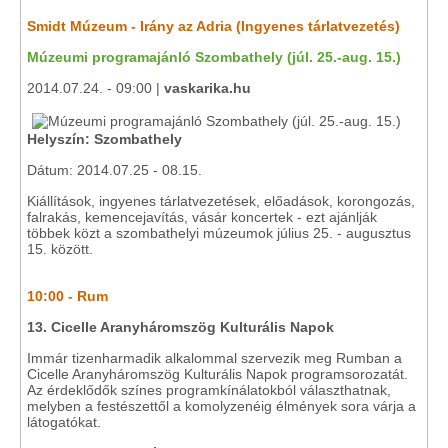
Smidt Múzeum - Irány az Adria (Ingyenes tárlatvezetés)
Múzeumi programajánló Szombathely (júl. 25.-aug. 15.)
2014.07.24. - 09:00 |
vaskarika.hu
Helyszín: Szombathely
Dátum: 2014.07.25 - 08.15.
Kiállítások, ingyenes tárlatvezetések, előadások, korongozás,
falrakás, kemencejavítás, vásár koncertek - ezt ajánlják
többek közt a szombathelyi múzeumok július 25. - augusztus
15. között.
10:00 - Rum
13. Cicelle Aranyháromszög Kulturális Napok
Immár tizenharmadik alkalommal szervezik meg Rumban a
Cicelle Aranyháromszög Kulturális Napok programsorozatát.
Az érdeklődők színes programkínálatokból választhatnak,
melyben a festészettől a komolyzenéig élmények sora várja a
látogatókat.