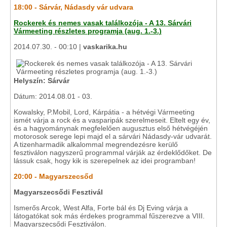
18:00 - Sárvár, Nádasdy vár udvara
Rockerek és nemes vasak találkozója - A 13. Sárvári
Vármeeting részletes programja (aug. 1.-3.)
2014.07.30. - 00:10 |
vaskarika.hu
Helyszín: Sárvár
Dátum: 2014.08.01 - 03.
Kowalsky, P.Mobil, Lord, Kárpátia - a hétvégi Vármeeting
ismét várja a rock és a vasparipák szerelmeseit. Eltelt egy év,
és a hagyománynak megfelelően augusztus első hétvégéjén
motorosok serege lepi majd el a sárvári Nádasdy-vár udvarát.
A tizenharmadik alkalommal megrendezésre kerülő
fesztiválon nagyszerű programmal várják az érdeklődőket. De
lássuk csak, hogy kik is szerepelnek az idei programban!
20:00 - Magyarszecsőd
Magyarszecsődi Fesztivál
Ismerős Arcok, West Alfa, Forte bál és Dj Eving várja a
látogatókat sok más érdekes programmal fűszerezve a VIII.
Magyarszecsődi Fesztiválon.