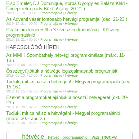
Első Emelet, DJ Dominique, Korda György és Balázs Klári -
Ünnepi retro party Bükön! (aug. 20-21.)
2020. 08. 18. - 00:15 -
Programajánló
/
Hétvége
Az Adventi vásár fontosabb hétvégi programjai (dec. 21-23.)
2019. 12. 21. - 00:20 -
Programajánló
/
Hétvége
Cirákulum koncerttől a Szilveszteri kocogásig - Kőszegi
programajánló
2018. 12. 21. - 00:50 -
Programajánló
/
Hétvége
KAPCSOLÓDÓ HÍREK
Az MMIK Szombathely hétvégi programkínálata (márc. 11-
13.)
2022. 03. 08. - 02:00 -
Programajánló
/
Hétvége
Összegyűjtöttük a hétvége legizgalmasabb programjait!
2019. 06. 13. - 13:00 -
Programajánló
/
Hétvége
Tudjuk, mit csinálsz a hétvégén! - Megyei programajánló (dec.
15-16.)
2018. 12. 15. - 07:00 -
Programajánló
/
Hétvége
Ezeket a programokat ajánljuk a hosszú hétvégére! (okt. 20-
23.)
2018. 10. 20. - 02:00 -
Programajánló
/
Hétvége
Tudjuk, mit csinálsz a hétvégén! - Megyei programajánló
(márc. 30. - ápr. 2.)
2018. 03. 30. - 08:30 -
Programajánló
/
Hétvége
hétvége
vas_megye
hétvégi_programajánló