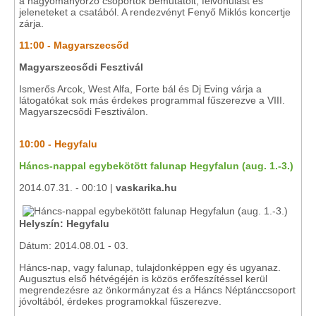
a hagyományőrző csoportok bemutatóit, felvonulást és
jeleneteket a csatából. A rendezvényt Fenyő Miklós koncertje
zárja.
11:00 - Magyarszecsőd
Magyarszecsődi Fesztivál
Ismerős Arcok, West Alfa, Forte bál és Dj Eving várja a
látogatókat sok más érdekes programmal fűszerezve a VIII.
Magyarszecsődi Fesztiválon.
10:00 - Hegyfalu
Háncs-nappal egybekötött falunap Hegyfalun (aug. 1.-3.)
2014.07.31. - 00:10 |
vaskarika.hu
Helyszín: Hegyfalu
Dátum: 2014.08.01 - 03.
Háncs-nap, vagy falunap, tulajdonképpen egy és ugyanaz.
Augusztus első hétvégéjén is közös erőfeszítéssel kerül
megrendezésre az önkormányzat és a Háncs Néptánccsoport
jóvoltából, érdekes programokkal fűszerezve.