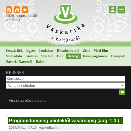
2026. augusztus 06.
csütörtök
Fesztiválok
Egyéb
Irodalom
Divatbemutató
Zene
Mozi-film
Szabadidő
Kiállítás
Színház
Tánc
Hétvége
Havi programok
Ünnepek
Savaria Karnevál
Bálok
KERESÉS
Vissza az előző oldalra
Programdömping péntektől vasárnapig (aug. 1-3.)
2014.08.01. - 07:15 |
vaskarika.hu