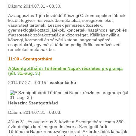
Dátum: 2014.07.31 - 08.30.
Az augusztus 1-jén kezdődő Kőszegi Ostromnapokon többek
között fegyver- és viseletbemutatókat, seregszemléket,
vásárütést tartanak. Lesznek jelmezes ütközetek,
gyermekfoglalkoztató játékok, koncertek, hastáncos lányok és
mazsorettek szórakoztatják a közönséget. Kiállítás nyílik a
kőszegi, körmendi és sárvári katonai hagyományőrző
csoportokról, egy másik tárlaton pedig török iparművészeti
remekeket mutatnak be.
11:00 - Szentgotthárd
A Szentgotthárdi Történelmi Napok részletes programja
(júl. 31.-aug. 3.)
2014.07.27. - 00:15 |
vaskarika.hu
Helyszín: Szentgotthárd
Dátum: 2014.07.31 - 08.03.
Július 31. és augusztus 3. között a Szentgotthárdi csata 350.
évfordulóján kerül megrendezésre a Szentgotthárdi
Történelmi Napok rendezvénysorozat. Az érdeklődők láthatják