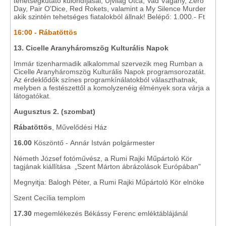
tehetségkutató különdíjasai, Újvilág Utca, Vad Vágány, Zero
Day, Pair O'Dice, Red Rokets, valamint a My Silence Murder
akik szintén tehetséges fiatalokból állnak! Belépő: 1.000.- Ft
16:00 - Rábatöttös
13. Cicelle Aranyháromszög Kulturális Napok
Immár tizenharmadik alkalommal szervezik meg Rumban a
Cicelle Aranyháromszög Kulturális Napok programsorozatát.
Az érdeklődők színes programkínálatokból választhatnak,
melyben a festészettől a komolyzenéig élmények sora várja a
látogatókat.
Augusztus 2. (szombat)
Rábatöttös
, Művelődési Ház
16.00
Köszöntő - Annár István polgármester
Németh József fotóművész, a Rumi Rajki Műpártoló Kör
tagjának kiállítása „Szent Márton ábrázolások Európában"
Megnyitja: Balogh Péter, a Rumi Rajki Műpártoló Kör elnöke
Szent Cecília templom
17.30
megemlékezés Békássy Ferenc emléktáblájánál