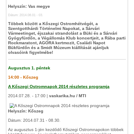
Helyszín: Vas megye
Dátum: 2014.08.01 - 03.
Többek között a Kőszegi Ostromhétvégét, a
Szentgotthárdi Történelmi Napokat, a Sárvári
Vármeetinget, éjszakai strandolást a Büki és a Sárvári
Gyógyfürdőn, a Végállomás Klub koncertjeit, a Rába parti
Rockmaratont, AGORA kertmozit, Családi Napot
Bükfürdőn és a Smidt Múzeum kiállítását ajánljuk
olvasóink figyelmébe!
Augusztus 1. péntek
14:00 - Kőszeg
A Kőszegi Ostromnapok 2014 részletes programja
2014.07.28. - 17:00 |
vaskarika.hu / MTI
Helyszín: Kőszeg
Dátum: 2014.07.31 - 08.30.
Az augusztus 1-jén kezdődő Kőszegi Ostromnapokon többek