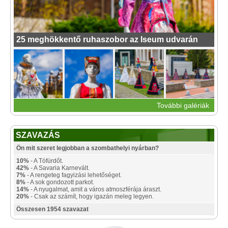
25 meghökkentő ruhaszobor az Iseum udvarán
További galériák
SZAVAZÁS
Ön mit szeret legjobban a szombathelyi nyárban?
10%
- A Tófürdőt.
42%
- A Savaria Karnevált.
7%
- A rengeteg fagyizási lehetőséget.
8%
- A sok gondozott parkot.
14%
- A nyugalmat, amit a város atmoszférája áraszt.
20%
- Csak az számít, hogy igazán meleg legyen.
Összesen 1954 szavazat