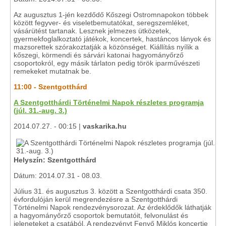
Az augusztus 1-jén kezdődő Kőszegi Ostromnapokon többek
között fegyver- és viseletbemutatókat, seregszemléket,
vásárütést tartanak. Lesznek jelmezes ütközetek,
gyermekfoglalkoztató játékok, koncertek, hastáncos lányok és
mazsorettek szórakoztatják a közönséget. Kiállítás nyílik a
kőszegi, körmendi és sárvári katonai hagyományőrző
csoportokról, egy másik tárlaton pedig török iparművészeti
remekeket mutatnak be.
11:00 - Szentgotthárd
A Szentgotthárdi Történelmi Napok részletes programja
(júl. 31.-aug. 3.)
2014.07.27. - 00:15 |
vaskarika.hu
Helyszín: Szentgotthárd
Dátum: 2014.07.31 - 08.03.
Július 31. és augusztus 3. között a Szentgotthárdi csata 350.
évfordulóján kerül megrendezésre a Szentgotthárdi
Történelmi Napok rendezvénysorozat. Az érdeklődők láthatják
a hagyományőrző csoportok bemutatóit, felvonulást és
jeleneteket a csatából. A rendezvényt Fenyő Miklós koncertje