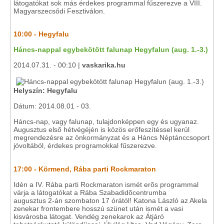
látogatókat sok más érdekes programmal fűszerezve a VIII.
Magyarszecsődi Fesztiválon.
10:00 - Hegyfalu
Háncs-nappal egybekötött falunap Hegyfalun (aug. 1.-3.)
2014.07.31. - 00:10 |
vaskarika.hu
Helyszín: Hegyfalu
Dátum: 2014.08.01 - 03.
Háncs-nap, vagy falunap, tulajdonképpen egy és ugyanaz.
Augusztus első hétvégéjén is közös erőfeszítéssel kerül
megrendezésre az önkormányzat és a Háncs Néptánccsoport
jóvoltából, érdekes programokkal fűszerezve.
17:00 - Körmend, Rába parti Rockmaraton
Idén a IV. Rába parti Rockmaraton ismét erõs programmal
várja a látogatókat a Rába Szabadidõcentrumba
augusztus 2-án szombaton 17 órától! Katona László az Akela
zenekar frontembere hosszú szünet után ismét a vasi
kisvárosba látogat. Vendég zenekarok az Átjáró