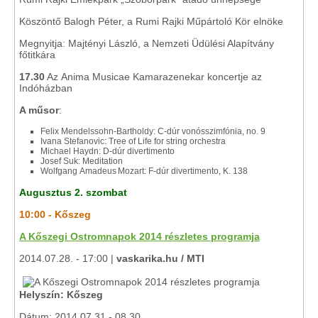
Köszöntő Balogh Péter, a Rumi Rajki Műpártoló Kör elnöke
Megnyitja: Majtényi László, a Nemzeti Üdülési Alapítvány
főtitkára
17.30
Az Anima Musicae Kamarazenekar koncertje az
Indóházban
A műsor
:
Felix Mendelssohn-Bartholdy: C-dúr vonósszimfónia, no. 9
Ivana Stefanovic: Tree of Life for string orchestra
Michael Haydn: D-dúr divertimento
Josef Suk: Meditation
Wolfgang Amadeus Mozart: F-dúr divertimento, K. 138
Augusztus 2. szombat
10:00 - Kőszeg
A Kőszegi Ostromnapok 2014 részletes programja
2014.07.28. - 17:00 |
vaskarika.hu / MTI
Helyszín: Kőszeg
Dátum: 2014.07.31 - 08.30.