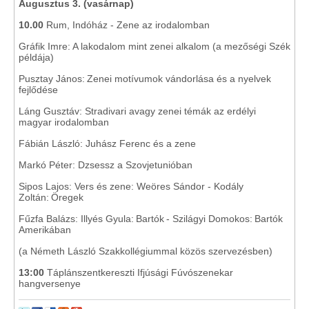
Augusztus 3. (vasárnap)
10.00
Rum, Indóház - Zene az irodalomban
Gráfik Imre: A lakodalom mint zenei alkalom (a mezőségi Szék
példája)
Pusztay János: Zenei motívumok vándorlása és a nyelvek
fejlődése
Láng Gusztáv: Stradivari avagy zenei témák az erdélyi
magyar irodalomban
Fábián László: Juhász Ferenc és a zene
Markó Péter: Dzsessz a Szovjetunióban
Sipos Lajos: Vers és zene: Weöres Sándor - Kodály
Zoltán: Öregek
Fűzfa Balázs: Illyés Gyula: Bartók - Szilágyi Domokos: Bartók
Amerikában
(a Németh László Szakkollégiummal közös szervezésben)
13:00
Táplánszentkereszti Ifjúsági Fúvószenekar
hangversenye