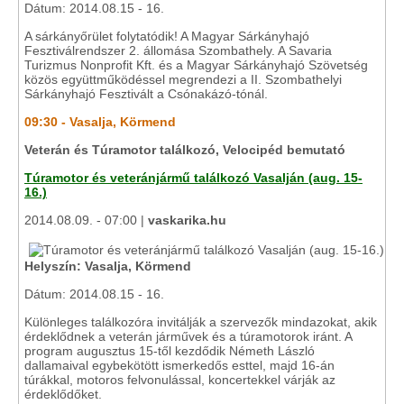
Dátum: 2014.08.15 - 16.
A sárkányőrület folytatódik! A Magyar Sárkányhajó
Fesztiválrendszer 2. állomása Szombathely. A Savaria
Turizmus Nonprofit Kft. és a Magyar Sárkányhajó Szövetség
közös együttműködéssel megrendezi a II. Szombathelyi
Sárkányhajó Fesztivált a Csónakázó-tónál.
09:30 - Vasalja, Körmend
Veterán és Túramotor találkozó, Velocipéd bemutató
Túramotor és veteránjármű találkozó Vasalján (aug. 15-
16.)
2014.08.09. - 07:00 |
vaskarika.hu
Helyszín: Vasalja, Körmend
Dátum: 2014.08.15 - 16.
Különleges találkozóra invitálják a szervezők mindazokat, akik
érdeklődnek a veterán járművek és a túramotorok iránt. A
program augusztus 15-től kezdődik Németh László
dallamaival egybekötött ismerkedős esttel, majd 16-án
túrákkal, motoros felvonulással, koncertekkel várják az
érdeklődőket.