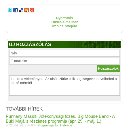
Nyomtatás
Küldés e-mailben
Az oldal tetejére
ÚJ HOZZÁSZÓLÁS
TOVÁBBI HÍREK
Punnany Massif, Jótékonysági főzés, Big Mouse Band - A
Büki Majális részletes programja (ápr. 29. - máj. 1.)
2022. 04. 26. - 07:00 -
Programajánló
/
Hétvége