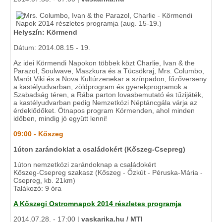
Helyszín: Körmend
Dátum: 2014.08.15 - 19.
Az idei Körmendi Napokon többek közt Charlie, Ivan & the
Parazol, Soulwave, Maszkura és a Tücsökraj, Mrs. Columbo,
Marót Viki és a Nova Kultúrzenekar a színpadon, főzőverseny
a kastélyudvarban, zöldprogram és gyerekprogramok a
Szabadság téren, a Rába parton lovasbemutató és tűzijáték,
a kastélyudvarban pedig Nemzetközi Néptáncgála várja az
érdeklődőket. Ötnapos program Körmenden, ahol minden
időben, mindig jó együtt lenni!
09:00 - Kőszeg
1úton zarándoklat a családokért (Kőszeg-Csepreg)
1úton nemzetközi zarándoknap a családokért
Kőszeg-Csepreg szakasz (Kőszeg - Őzkút - Péruska-Mária -
Csepreg, kb. 21km)
Talákozó: 9 óra
A Kőszegi Ostromnapok 2014 részletes programja
2014.07.28. - 17:00 |
vaskarika.hu / MTI