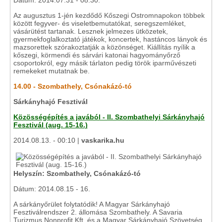
Dátum: 2014.07.31 - 08.30.
Az augusztus 1-jén kezdődő Kőszegi Ostromnapokon többek
között fegyver- és viseletbemutatókat, seregszemléket,
vásárütést tartanak. Lesznek jelmezes ütközetek,
gyermekfoglalkoztató játékok, koncertek, hastáncos lányok és
mazsorettek szórakoztatják a közönséget. Kiállítás nyílik a
kőszegi, körmendi és sárvári katonai hagyományőrző
csoportokról, egy másik tárlaton pedig török iparművészeti
remekeket mutatnak be.
14.00 - Szombathely, Csónakázó-tó
Sárkányhajó Fesztivál
Közösségépítés a javából - II. Szombathelyi Sárkányhajó
Fesztivál (aug. 15-16.)
2014.08.13. - 00:10 |
vaskarika.hu
Helyszín: Szombathely, Csónakázó-tó
Dátum: 2014.08.15 - 16.
A sárkányőrület folytatódik! A Magyar Sárkányhajó
Fesztiválrendszer 2. állomása Szombathely. A Savaria
Turizmus Nonprofit Kft. és a Magyar Sárkányhajó Szövetség