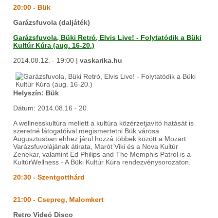
20:00 - Bük
Garázsfuvola (daljáték)
Garázsfuvola, Büki Retró, Elvis Live! - Folytatódik a Büki
Kultúr Kúra (aug. 16-20.)
2014.08.12. - 19:00 |
vaskarika.hu
Helyszín: Bük
Dátum: 2014.08.16 - 20.
A wellnesskultúra mellett a kultúra közérzetjavító hatását is
szeretné látogatóival megismertetni Bük városa.
Augusztusban ehhez járul hozzá többek között a Mozart
Varázsfuvolájának átirata, Marót Viki és a Nova Kultúr
Zenekar, valamint Ed Philips and The Memphis Patrol is a
KultúrWellness - A Büki Kultúr Kúra rendezvénysorozaton.
20:30 - Szentgotthárd
21:00 -
Csepreg, Malomkert
Retro Videó Disco