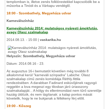
templomban is, illetve zenés folklórestekkel kapcsolódik be a
műsorba a Tinódi és a Várkapu vendéglő.
18:00 - Szombathely, Megyeháza udvar
Karneválszínház
Karneválszínház 2014: mulatságos nyáresti ámokfutás,
avagy Olasz szalmakalap
2014.08.13. - 15:00 |
vaskarika.hu
Helyszín: Szombathely, Megyeháza udvar
Dátum: 2014.08.16 - 23.
Az augusztus 16-i bemutatót követően még további 8
alkalommal kerül "karneváli színpadra" Labiche: Olasz
szalmakalap című zenés komédiája Réthly Attila
rendezésében. A darabban Fadinard esküvőjének ragyogó
reggelén a lova megeszi egy tilosban járó úriasszony
szalmakalapját... A hölgy és ellentmondást nem tűrő szeretője
hazáig üldözik, és nem tágítanak: a kalap pontos mását
követelik, hogy le ne bukjanak a féltékeny férj előtt.
19:00 - Kőszeg