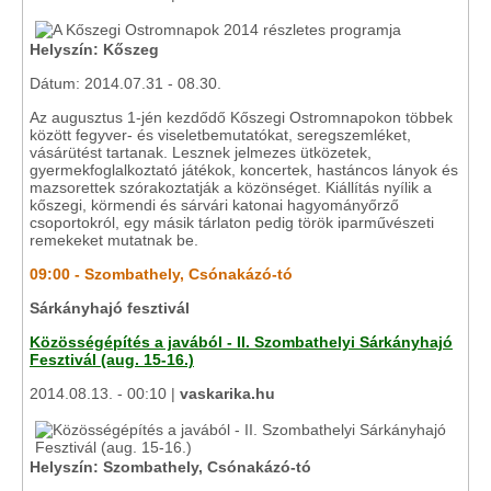
Helyszín: Kőszeg
Dátum: 2014.07.31 - 08.30.
Az augusztus 1-jén kezdődő Kőszegi Ostromnapokon többek
között fegyver- és viseletbemutatókat, seregszemléket,
vásárütést tartanak. Lesznek jelmezes ütközetek,
gyermekfoglalkoztató játékok, koncertek, hastáncos lányok és
mazsorettek szórakoztatják a közönséget. Kiállítás nyílik a
kőszegi, körmendi és sárvári katonai hagyományőrző
csoportokról, egy másik tárlaton pedig török iparművészeti
remekeket mutatnak be.
09:00 - Szombathely, Csónakázó-tó
Sárkányhajó fesztivál
Közösségépítés a javából - II. Szombathelyi Sárkányhajó
Fesztivál (aug. 15-16.)
2014.08.13. - 00:10 |
vaskarika.hu
Helyszín: Szombathely, Csónakázó-tó