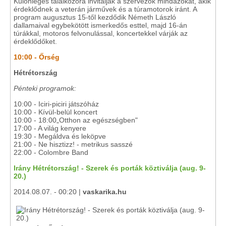
Különleges találkozóra invitálják a szervezők mindazokat, akik
érdeklődnek a veterán járművek és a túramotorok iránt. A
program augusztus 15-től kezdődik Németh László
dallamaival egybekötött ismerkedős esttel, majd 16-án
túrákkal, motoros felvonulással, koncertekkel várják az
érdeklődőket.
10:00 - Őrség
Hétrétország
Pénteki programok:
10:00 - Iciri-piciri játszóház
10:00 - Kívül-belül koncert
10:00 - 18:00„Otthon az egészségben"
17:00 - A világ kenyere
19:30 - Megáldva és leköpve
21:00 - Ne hisztizz! - metrikus sasszé
22:00 - Colombre Band
Irány Hétrétország! - Szerek és porták köztiválja (aug. 9-
20.)
2014.08.07. - 00:20 |
vaskarika.hu