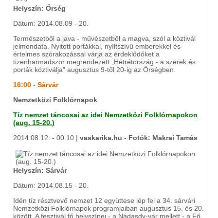
Helyszín: Őrség
Dátum: 2014.08.09 - 20.
Természetből a java - művészetből a magva, szól a köztivál
jelmondata. Nyitott portákkal, nyíltszívű emberekkel és
értelmes szórakozással várja az érdeklődőket a
tizenharmadszor megrendezett „Hétrétország - a szerek és
porták köztiválja" augusztus 9-től 20-ig az Őrségben.
16:00 - Sárvár
Nemzetközi Folklórnapok
Tíz nemzet táncosai az idei Nemzetközi Folklórnapokon
(aug. 15-20.)
2014.08.12. - 00:10 |
vaskarika.hu - Fotók: Makrai Tamás
Helyszín: Sárvár
Dátum: 2014.08.15 - 20.
Idén tíz résztvevő nemzet 12 együttese lép fel a 34. sárvári
Nemzetközi Folklórnapok programjaiban augusztus 15. és 20.
között. A fesztivál fő helyszínei - a Nádasdy-vár mellett - a Fő