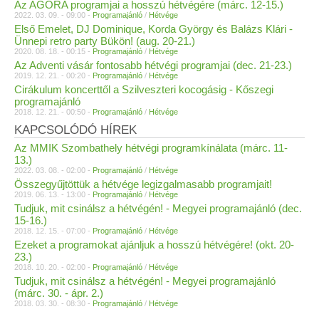
Az AGORA programjai a hosszú hétvégére (márc. 12-15.)
2022. 03. 09. - 09:00 -
Programajánló
/
Hétvége
Első Emelet, DJ Dominique, Korda György és Balázs Klári -
Ünnepi retro party Bükön! (aug. 20-21.)
2020. 08. 18. - 00:15 -
Programajánló
/
Hétvége
Az Adventi vásár fontosabb hétvégi programjai (dec. 21-23.)
2019. 12. 21. - 00:20 -
Programajánló
/
Hétvége
Cirákulum koncerttől a Szilveszteri kocogásig - Kőszegi
programajánló
2018. 12. 21. - 00:50 -
Programajánló
/
Hétvége
KAPCSOLÓDÓ HÍREK
Az MMIK Szombathely hétvégi programkínálata (márc. 11-
13.)
2022. 03. 08. - 02:00 -
Programajánló
/
Hétvége
Összegyűjtöttük a hétvége legizgalmasabb programjait!
2019. 06. 13. - 13:00 -
Programajánló
/
Hétvége
Tudjuk, mit csinálsz a hétvégén! - Megyei programajánló (dec.
15-16.)
2018. 12. 15. - 07:00 -
Programajánló
/
Hétvége
Ezeket a programokat ajánljuk a hosszú hétvégére! (okt. 20-
23.)
2018. 10. 20. - 02:00 -
Programajánló
/
Hétvége
Tudjuk, mit csinálsz a hétvégén! - Megyei programajánló
(márc. 30. - ápr. 2.)
2018. 03. 30. - 08:30 -
Programajánló
/
Hétvége