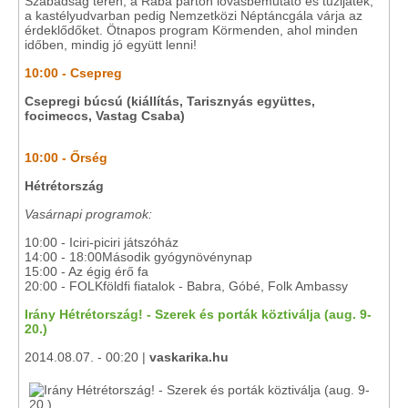
Szabadság téren, a Rába parton lovasbemutató és tűzijáték,
a kastélyudvarban pedig Nemzetközi Néptáncgála várja az
érdeklődőket. Ötnapos program Körmenden, ahol minden
időben, mindig jó együtt lenni!
10:00 - Csepreg
Csepregi búcsú (kiállítás, Tarisznyás együttes,
focimeccs, Vastag Csaba)
10:00 - Őrség
Hétrétország
Vasárnapi programok:
10:00 - Iciri-piciri játszóház
14:00 - 18:00Második gyógynövénynap
15:00 - Az égig érő fa
20:00 - FOLKföldfi fiatalok - Babra, Góbé, Folk Ambassy
Irány Hétrétország! - Szerek és porták köztiválja (aug. 9-
20.)
2014.08.07. - 00:20 |
vaskarika.hu