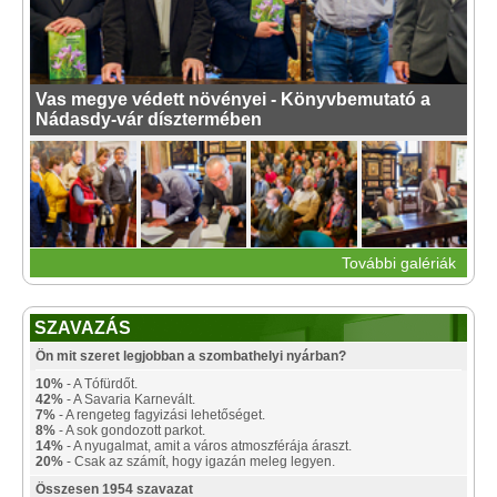
Vas megye védett növényei - Könyvbemutató a
Nádasdy-vár dísztermében
További galériák
SZAVAZÁS
Ön mit szeret legjobban a szombathelyi nyárban?
10%
- A Tófürdőt.
42%
- A Savaria Karnevált.
7%
- A rengeteg fagyizási lehetőséget.
8%
- A sok gondozott parkot.
14%
- A nyugalmat, amit a város atmoszférája áraszt.
20%
- Csak az számít, hogy igazán meleg legyen.
Összesen 1954 szavazat