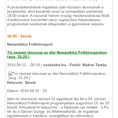
A zarándoktestvérek fogadása után közösen átvonulnak a
templomba, ahol kezdetét veszi az ünnepélyes szentmise
18:00 órakor. A vacsorát három ország mesterszakácsai főzik.
A kultúrműsor koncerttel zárul, napközben folyamatosan
programokat rendeznek kifejezetten a gyermekek részére.
16:00 - Sárvár
Nemzetközi Folklórnapok
Tíz nemzet táncosai az idei Nemzetközi Folklórnapokon
(aug. 15-20.)
2014.08.12. - 00:10 |
vaskarika.hu - Fotók: Makrai Tamás
Helyszín: Sárvár
Dátum: 2014.08.15 - 20.
Idén tíz résztvevő nemzet 12 együttese lép fel a 34. sárvári
Nemzetközi Folklórnapok programjaiban augusztus 15. és 20.
között. A fesztivál fő helyszínei - a Nádasdy-vár mellett - a Fő
tér és a Sárvári Gyógy- és Wellnessfürdő, de fogadnak
együtteseket a katolikus, evangélikus és református