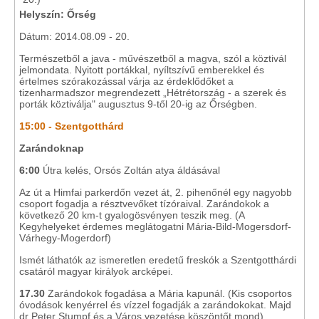
Helyszín: Őrség
Dátum: 2014.08.09 - 20.
Természetből a java - művészetből a magva, szól a köztivál
jelmondata. Nyitott portákkal, nyíltszívű emberekkel és
értelmes szórakozással várja az érdeklődőket a
tizenharmadszor megrendezett „Hétrétország - a szerek és
porták köztiválja" augusztus 9-től 20-ig az Őrségben.
1
5:00 - Szentgotthárd
Zarándoknap
6:00
Útra kelés, Orsós Zoltán atya áldásával
Az út a Himfai parkerdőn vezet át, 2. pihenőnél egy nagyobb
csoport fogadja a résztvevőket tízóraival. Zarándokok a
következő 20 km-t gyalogösvényen teszik meg. (A
Kegyhelyeket érdemes meglátogatni Mária-Bild-Mogersdorf-
Várhegy-Mogerdorf)
Ismét láthatók az ismeretlen eredetű freskók a Szentgotthárdi
csatáról magyar királyok arcképei.
17.30
Zarándokok fogadása a Mária kapunál. (Kis csoportos
óvodások kenyérrel és vízzel fogadják a zarándokokat. Majd
dr Peter Stumpf és a Város vezetése köszöntőt mond)