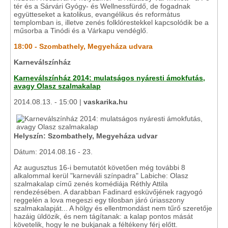
tér és a Sárvári Gyógy- és Wellnessfürdő, de fogadnak
együtteseket a katolikus, evangélikus és református
templomban is, illetve zenés folklórestekkel kapcsolódik be a
műsorba a Tinódi és a Várkapu vendéglő.
18:00 - Szombathely, Megyeháza udvara
Karneválszínház
Karneválszínház 2014: mulatságos nyáresti ámokfutás,
avagy Olasz szalmakalap
2014.08.13. - 15:00 |
vaskarika.hu
Helyszín: Szombathely, Megyeháza udvar
Dátum: 2014.08.16 - 23.
Az augusztus 16-i bemutatót követően még további 8
alkalommal kerül "karneváli színpadra" Labiche: Olasz
szalmakalap című zenés komédiája Réthly Attila
rendezésében. A darabban Fadinard esküvőjének ragyogó
reggelén a lova megeszi egy tilosban járó úriasszony
szalmakalapját... A hölgy és ellentmondást nem tűrő szeretője
hazáig üldözik, és nem tágítanak: a kalap pontos mását
követelik, hogy le ne bukjanak a féltékeny férj előtt.