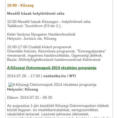
10:00 - Kőszeg
Mesélő házak helytörténeti séta
10:00 Mesélő házak Kőszegen - helytörténeti séta
Találkozó: Tourinform (Fő tér 2.).
Kelet Varázsa Nyugaton Hastáncfesztivál
Helyszín: Jurisics vár, Kőszeg
10.00-17.00 Családi kísérő programok
Orientális fotózás, Kézműves programok, "Ezeregyéjszaka"
mesesarok, Ingyenes hastáncoktatás, Ügyességi játékok,
Bazár, Műhelyfoglalkozások hastáncosoknak Kahenával
A Kőszegi Ostromnapok 2014 részletes programja
2014.07.28. - 17:00 |
vaskarika.hu / MTI
Helyszín: Kőszeg
Dátum: 2014.07.31 - 08.30.
Az augusztus 1-jén kezdődő Kőszegi Ostromnapokon többek
között fegyver- és viseletbemutatókat, seregszemléket,
vásárütést tartanak. Lesznek jelmezes ütközetek,