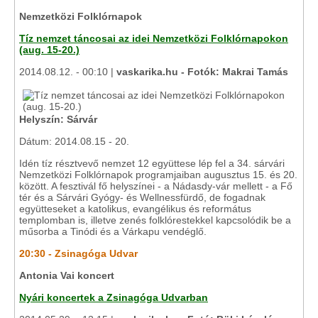
Nemzetközi Folklórnapok
Tíz nemzet táncosai az idei Nemzetközi Folklórnapokon
(aug. 15-20.)
2014.08.12. - 00:10 |
vaskarika.hu - Fotók: Makrai Tamás
Helyszín: Sárvár
Dátum: 2014.08.15 - 20.
Idén tíz résztvevő nemzet 12 együttese lép fel a 34. sárvári
Nemzetközi Folklórnapok programjaiban augusztus 15. és 20.
között. A fesztivál fő helyszínei - a Nádasdy-vár mellett - a Fő
tér és a Sárvári Gyógy- és Wellnessfürdő, de fogadnak
együtteseket a katolikus, evangélikus és református
templomban is, illetve zenés folklórestekkel kapcsolódik be a
műsorba a Tinódi és a Várkapu vendéglő.
20:30 - Zsinagóga Udvar
Antonia Vai koncert
Nyári koncertek a Zsinagóga Udvarban