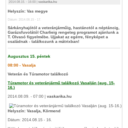
2014.08.15. - 16:00 |
vaskarika.hu
Helyszín: Vas megye
Dátum: 2014.08.15 - 17.
Sárkányhajótól a veteránjárműig, hastánctól a néptáncig,
Garázsfuvolától Charlieig rengeteg programot ajánlunk a
T. Olvasó figyelmébe. Ujjakat az egérre, fényképet a
családnak - találkozunk a mátrixban!
Augusztus 15. péntek
08:00 - Vasalja
Veterán és Túramotor találkozó
Túramotor és veteránjármű találkozó Vasalján (aug. 15-
16.)
2014.08.09. - 07:00 |
vaskarika.hu
Helyszín: Vasalja, Körmend
Dátum: 2014.08.15 - 16.