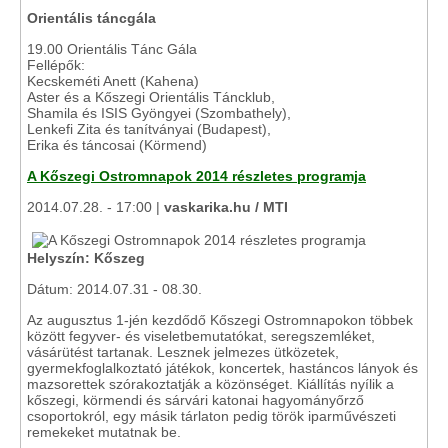
Orientális táncgála
19.00 Orientális Tánc Gála
Fellépők:
Kecskeméti Anett (Kahena)
Aster és a Kőszegi Orientális Táncklub,
Shamila és ISIS Gyöngyei (Szombathely),
Lenkefi Zita és tanítványai (Budapest),
Erika és táncosai (Körmend)
A Kőszegi Ostromnapok 2014 részletes programja
2014.07.28. - 17:00 |
vaskarika.hu / MTI
Helyszín: Kőszeg
Dátum: 2014.07.31 - 08.30.
Az augusztus 1-jén kezdődő Kőszegi Ostromnapokon többek
között fegyver- és viseletbemutatókat, seregszemléket,
vásárütést tartanak. Lesznek jelmezes ütközetek,
gyermekfoglalkoztató játékok, koncertek, hastáncos lányok és
mazsorettek szórakoztatják a közönséget. Kiállítás nyílik a
kőszegi, körmendi és sárvári katonai hagyományőrző
csoportokról, egy másik tárlaton pedig török iparművészeti
remekeket mutatnak be.