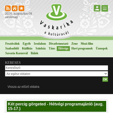
2026. augusztus 09.
vasárnap
Fesztiválok
Egyéb
Irodalom
Divatbemutató
Zene
Mozi-film
Szabadidő
Kiállítás
Színház
Tánc
Hétvége
Havi programok
Ünnepek
Savaria Karnevál
Bálok
KERESÉS
Vissza az előző oldalra
Két percig görgeted - Hétvégi programajánló (aug.
15-17.)