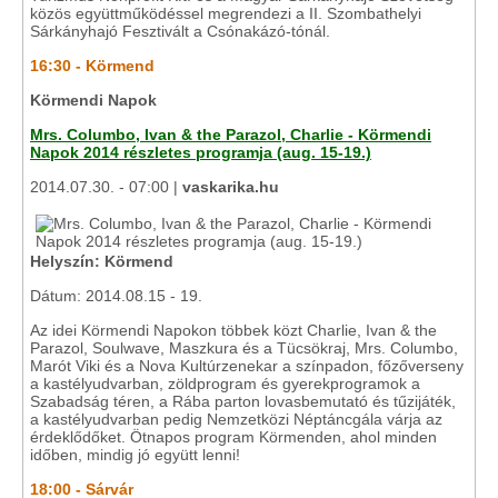
közös együttműködéssel megrendezi a II. Szombathelyi
Sárkányhajó Fesztivált a Csónakázó-tónál.
16:30 - Körmend
Körmendi Napok
Mrs. Columbo, Ivan & the Parazol, Charlie - Körmendi
Napok 2014 részletes programja (aug. 15-19.)
2014.07.30. - 07:00 |
vaskarika.hu
Helyszín: Körmend
Dátum: 2014.08.15 - 19.
Az idei Körmendi Napokon többek közt Charlie, Ivan & the
Parazol, Soulwave, Maszkura és a Tücsökraj, Mrs. Columbo,
Marót Viki és a Nova Kultúrzenekar a színpadon, főzőverseny
a kastélyudvarban, zöldprogram és gyerekprogramok a
Szabadság téren, a Rába parton lovasbemutató és tűzijáték,
a kastélyudvarban pedig Nemzetközi Néptáncgála várja az
érdeklődőket. Ötnapos program Körmenden, ahol minden
időben, mindig jó együtt lenni!
18:00 - Sárvár