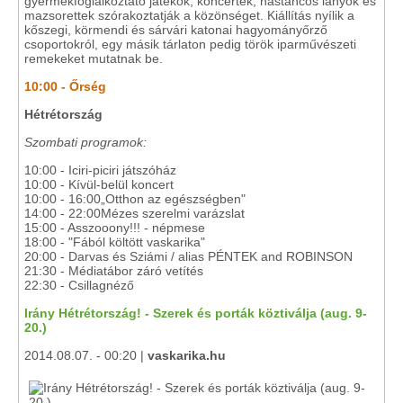
gyermekfoglalkoztató játékok, koncertek, hastáncos lányok és
mazsorettek szórakoztatják a közönséget. Kiállítás nyílik a
kőszegi, körmendi és sárvári katonai hagyományőrző
csoportokról, egy másik tárlaton pedig török iparművészeti
remekeket mutatnak be.
10:00 - Őrség
Hétrétország
Szombati programok:
10:00 - Iciri-piciri játszóház
10:00 - Kívül-belül koncert
10:00 - 16:00„Otthon az egészségben"
14:00 - 22:00Mézes szerelmi varázslat
15:00 - Asszooony!!! - népmese
18:00 - "Fából költött vaskarika"
20:00 - Darvas és Sziámi / alias PÉNTEK and ROBINSON
21:30 - Médiatábor záró vetítés
22:30 - Csillagnéző
Irány Hétrétország! - Szerek és porták köztiválja (aug. 9-
20.)
2014.08.07. - 00:20 |
vaskarika.hu