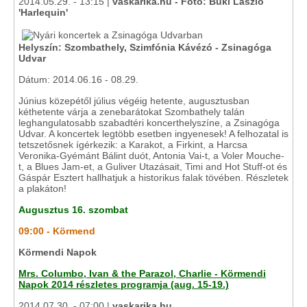
2014.05.29. - 13:15 |
vaskarika.hu - Fotó: Büki László
'Harlequin'
Helyszín: Szombathely, Szimfónia Kávézó - Zsinagóga
Udvar
Dátum: 2014.06.16 - 08.29.
Június közepétől július végéig hetente, augusztusban
kéthetente várja a zenebarátokat Szombathely talán
leghangulatosabb szabadtéri koncerthelyszíne, a Zsinagóga
Udvar. A koncertek legtöbb esetben ingyenesek! A felhozatal is
tetszetősnek ígérkezik: a Karakot, a Firkint, a Harcsa
Veronika-Gyémánt Bálint duót, Antonia Vai-t, a Voler Mouche-
t, a Blues Jam-et, a Guliver Utazásait, Timi and Hot Stuff-ot és
Gáspár Esztert hallhatjuk a historikus falak tövében. Részletek
a plakáton!
Augusztus 16. szombat
09:00 - Körmend
Körmendi Napok
Mrs. Columbo, Ivan & the Parazol, Charlie - Körmendi
Napok 2014 részletes programja (aug. 15-19.)
2014.07.30. - 07:00 |
vaskarika.hu