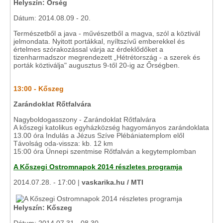
Helyszín: Őrség
Dátum: 2014.08.09 - 20.
Természetből a java - művészetből a magva, szól a köztivál
jelmondata. Nyitott portákkal, nyíltszívű emberekkel és
értelmes szórakozással várja az érdeklődőket a
tizenharmadszor megrendezett „Hétrétország - a szerek és
porták köztiválja" augusztus 9-től 20-ig az Őrségben.
13:00 - Kőszeg
Zarándoklat Rőtfalvára
Nagyboldogasszony - Zarándoklat Rőtfalvára
A kőszegi katolikus egyházközség hagyományos zarándoklata
13.00 óra Indulás a Jézus Szíve Plébániatemplom elől
Távolság oda-vissza: kb. 12 km
15:00 óra Ünnepi szentmise Rőtfalván a kegytemplomban
A Kőszegi Ostromnapok 2014 részletes programja
2014.07.28. - 17:00 |
vaskarika.hu / MTI
Helyszín: Kőszeg