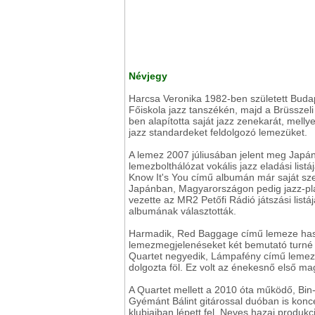
Névjegy
Harcsa Veronika 1982-ben született Buda
Főiskola jazz tanszékén, majd a Brüsszeli
ben alapította saját jazz zenekarát, mel
jazz standardeket feldolgozó lemezüket.
A lemez 2007 júliusában jelent meg Japán
lemezbolthálózat vokális jazz eladási lis
Know It's You című albumán már saját szer
Japánban, Magyarországon pedig jazz-pla
vezette az MR2 Petőfi Rádió játszási listá
albumának választották.
Harmadik, Red Baggage című lemeze hason
lemezmegjelenéseket két bemutató turné 
Quartet negyedik, Lámpafény című lemeze
dolgozta föl. Ez volt az énekesnő első m
A Quartet mellett a 2010 óta működő, Bin-J
Gyémánt Bálint gitárossal duóban is konce
klubjaiban lépett fel. Neves hazai produk