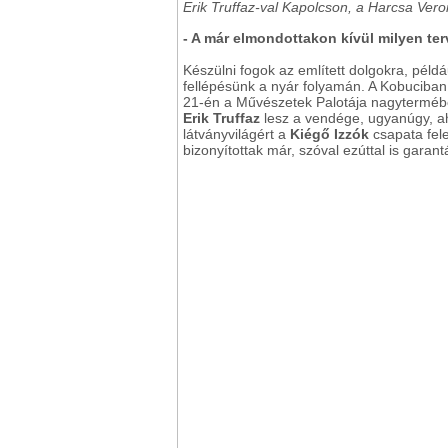
Erik Truffaz-val Kapolcson, a Harcsa Ver
- A már elmondottakon kívül milyen te
Készülni fogok az említett dolgokra, péld
fellépésünk a nyár folyamán. A Kobuciba
21-én a Művészetek Palotája nagyterméb
Erik Truffaz
lesz a vendége, ugyanúgy, ah
látványvilágért a
Kiégő Izzók
csapata fele
bizonyítottak már, szóval ezúttal is garan