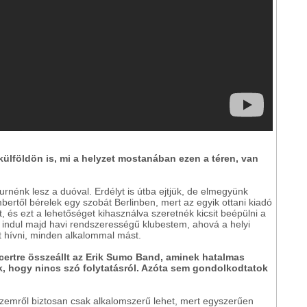
külföldön is, mi a helyzet mostanában ezen a téren, van
rnénk lesz a duóval. Erdélyt is útba ejtjük, de elmegyünk
ertől bérelek egy szobát Berlinben, mert az egyik ottani kiadó
, és ezt a lehetőséget kihasználva szeretnék kicsit beépülni a
 indul majd havi rendszerességű klubestem, ahová a helyi
t hívni, minden alkalommal mást.
ertre összeállt az Erik Sumo Band, aminek hatalmas
ok, hogy nincs szó folytatásról. Azóta sem gondolkodtatok
szemről biztosan csak alkalomszerű lehet, mert egyszerűen