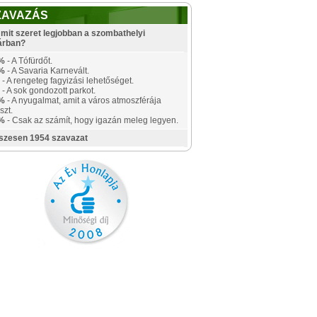
ZAVAZÁS
mit szeret legjobban a szombathelyi
árban?
%
- A Tófürdőt.
%
- A Savaria Karnevált.
- A rengeteg fagyizási lehetőséget.
- A sok gondozott parkot.
%
- A nyugalmat, amit a város atmoszférája
szt.
%
- Csak az számít, hogy igazán meleg legyen.
szesen 1954 szavazat