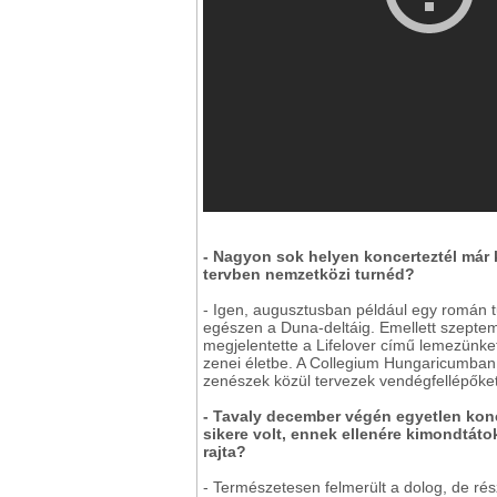
- Nagyon sok helyen koncerteztél már 
tervben nemzetközi turnéd?
- Igen, augusztusban például egy román tu
egészen a Duna-deltáig. Emellett szeptemb
megjelentette a Lifelover című lemezünket
zenei életbe. A Collegium Hungaricumban
zenészek közül tervezek vendégfellépőke
- Tavaly december végén egyetlen konc
sikere volt, ennek ellenére kimondtát
rajta?
- Természetesen felmerült a dolog, de ré