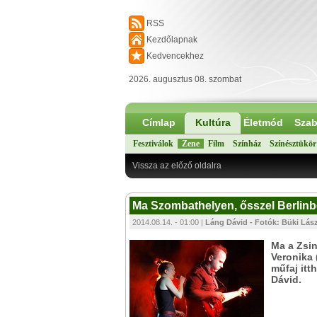
RSS
Kezdőlapnak
Kedvencekhez
2026. augusztus 08. szombat
Címlap
Kultúra
Életmód
Szab
Fesztiválok
Zene
Film
Színház
Színésztükör
Vissza az előző oldalra
Ma Szombathelyen, ősszel Berlinbe
2014.08.14. - 01:00 |
Láng Dávid - Fotók: Büki Lász
Ma a Zsi
Veronika 
műfaj itt
Dávid.