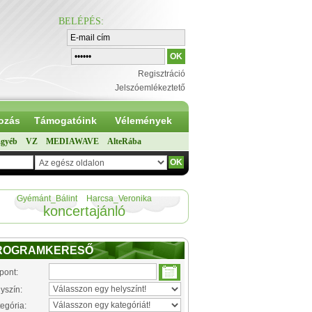
BELÉPÉS
:
Regisztráció
Jelszóemlékeztető
ozás
Támogatóink
Vélemények
gyéb
VZ
MEDIAWAVE
AlteRába
Gyémánt_Bálint
Harcsa_Veronika
koncertajánló
ROGRAMKERESŐ
pont:
yszín:
egória: