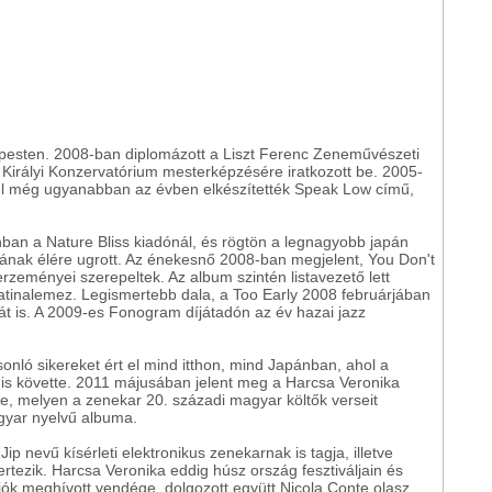
pesten. 2008-ban diplomázott a Liszt Ferenc Zeneművészeti
 Királyi Konzervatórium mesterképzésére iratkozott be. 2005-
lyel még ugyanabban az évben elkészítették Speak Low című,
ban a Nature Bliss kiadónál, és rögtön a legnagyobb japán
tájának élére ugrott. Az énekesnő 2008-ban megjelent, You Don't
zeményei szerepeltek. Az album szintén listavezető lett
tinalemez. Legismertebb dala, a Too Early 2008 februárjában
ját is. A 2009-es Fonogram díjátadón az év hazai jazz
ló sikereket ért el mind itthon, mind Japánban, ahol a
is követte. 2011 májusában jelent meg a Harcsa Veronika
, melyen a zenekar 20. századi magyar költők verseit
agyar nyelvű albuma.
ip nevű kísérleti elektronikus zenekarnak is tagja, illetve
rtezik. Harcsa Veronika eddig húsz ország fesztiváljain és
ciók meghívott vendége, dolgozott együtt Nicola Conte olasz