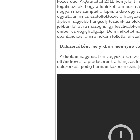
közös duó. A Quartettel 2011-ben jelent 
fogalmaznék, hogy a fenti két formáció n
nagyon más színpadra lépni: a duó egy sz
egyáltalán nincs széteffektezve a hangzá
Jipben nagyobb hangsúly teszünk az elektr
jobban lehet rá mozogni, így fesztiváloko
ember és végighallgatja. De mindkettőt 
spontaneitás, amire nekem feltétlenül sz
- Dalszerzőként melyikben mennyire va
- A duóban nagyrészt én vagyok a szerző, 
ott Andrew J, a producerünk a hangzás fő 
dalszerzést pedig hárman közösen csinálj