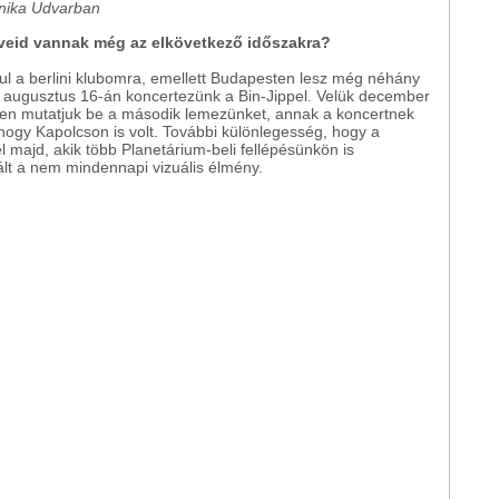
onika Udvarban
rveid vannak még az elkövetkező időszakra?
ául a berlini klubomra, emellett Budapesten lesz még néhány
n augusztus 16-án koncertezünk a Bin-Jippel. Velük december
en mutatjuk be a második lemezünket, annak a koncertnek
ogy Kapolcson is volt. További különlegesség, hogy a
l majd, akik több Planetárium-beli fellépésünkön is
tált a nem mindennapi vizuális élmény.