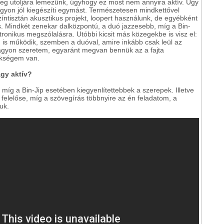
meg utoljára lemezünk, úgyhogy ez most nem annyira aktív. Úgy
agyon jól kiegészíti egymást. Természetesen mindkettővel
íntisztán akusztikus projekt, loopert használunk, de egyébként
s. Mindkét zenekar dalközpontú, a duó jazzesebb, míg a Bin-
onikus megszólalásra. Utóbbi kicsit más közegekbe is visz el:
n is működik, szemben a duóval, amire inkább csak leül az
nagyon szeretem, egyaránt megvan bennük az a fajta
ükségem van.
gy aktív?
míg a Bin-Jip esetében kiegyenlítettebbek a szerepek. Illetve
felelőse, míg a szövegírás többnyire az én feladatom, a
uk.