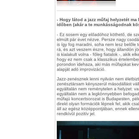
- Hogy látod a jazz műfaj helyzetét ma
időben (akár a te munkásságodnak k
- Ez sosem egy előadóhoz köthető, de szer
elmúlt pár évet nézve. Persze nagy csodá
is így fog maradni, soha nem lesz belőle t
rá, és azt veszem észre, hogy állandón jö
is kialakult volna - főleg fiatalok -, akik 
hogy ez nem csak a klasszikus értelemben 
porondon idehaza, aki más műfajokat keve
alapját adó improvizáció.
Jazz-zenésznek lenni nyilván nem életbi
zenésztársam kényszerül másodállást válla
egyáltalán nem reménytelen a helyzet: vann
egyáltalán nem a legkönnyebben befogadható
műfajú koncertsorozat is Budapesten, péld
direkt olyan formációk lépnek fel, akik cs
áll az egész középpontjában, ennek ellené
rendkívül pozitív jel.