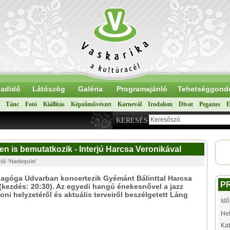
adidő
Látószög
Galéria
Programajánló
Tehetséggond
Tánc
Fotó
Kiállítás
Képzőművészet
Karnevál
Irodalom
Divat
Pegazus
E
KERESÉS
n is bemutatkozik - Interjú Harcsa Veronikával
ló 'Harlequin'
nagóga Udvarban koncertezik Gyémánt Bálinttal Harcsa
P
(kezdés: 20:30). Az egyedi hangú énekesnővel a jazz
honi helyzetéről és aktuális terveiről beszélgetett Láng
Idő
Hel
Kat