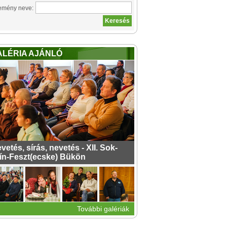
emény neve:
ALÉRIA AJÁNLÓ
vetés, sírás, nevetés - XII. Sok-
ín-Feszt(ecske) Bükön
További galériák