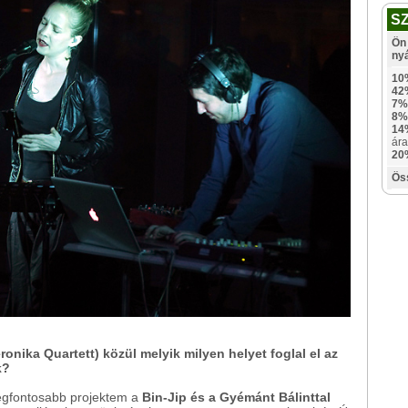
S
Ön 
ny
10
42
7%
8%
14
ára
20
Ös
ronika Quartett) közül melyik milyen helyet foglal el az
k?
legfontosabb projektem a
Bin-Jip és a Gyémánt Bálinttal