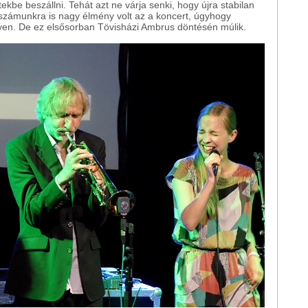
ekbe beszállni. Tehát azt ne várja senki, hogy újra stabilan
számunkra is nagy élmény volt az a koncert, úgyhogy
ilyen. De ez elsősorban Tövisházi Ambrus döntésén múlik.