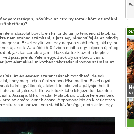
Es
 Magyarországon, bővült-e az erre nyitottak köre az utóbbi
öszönhetően)?
G
intem abszolút bővült, én kimondottan jó tendenciát látok az
kra nem szabad számítani, a jazz egy rétegműfaj és ez mindig
ömegdivat. Ezzel együtt van egy nagyon stabil réteg, aki nyitott
nnek új arcok. Az utóbbi 5-6 évben mintha egy teljesen új réteg
elkezdtek jazzkoncertekre járni. Hozzátartozik azért a képhez,
vett jazzt jelenti. Velem együtt sok olyan előadó van a
r jazz elemekkel, miközben változatlanul fontos számára az
ztosítás. Az én esetem szerencsésnek mondható, de sok
lni, hogy meg tudjon élni szenvedélye mellett. Ezzel együtt
ak fiatal együttesek, akiknek felfelé ível a pályája, holott
Ne
 zenét játsszák. Illetve létezik több kifejezetten kísérleti
sz
ául a Jazzaj a Mika Tivadar Mulatóban. Utóbbi keretein belül
ak arra az estére jönnek össze. A spontaneitás és kísérletezés
re sikeres a sorozat: van stabil közönsége, ami szintén egy