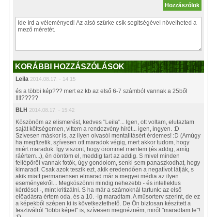
KORÁBBI HOZZÁSZÓLÁSOK
Leila
2014.08.17. - 14:15
és a többi kép??? mert ez kb az első 6-7 számból vannak a 25ből
!!!!?????
BLH
2014.08.17. - 15:42
Köszönöm az elismerést, kedves "Leila"... Igen, ott voltam, elutaztam
saját költségemen, vittem a rendezvény hírét... igen, ingyen. :D
Szívesen máskor is, az ilyen olvasói mentalitásért érdemes! :D (Amúgy
ha megfizetik, szívesen ott maradok végig, mert akkor tudom, hogy
miért maradok. Így viszont, hogy örömmel mentem (és addig, amíg
ráértem...), én döntöm el, meddig tart az addig. S mivel minden
fellépőről vannak fotók, úgy gondolom, senki sem panaszkodhat, hogy
kimaradt. Csak azok teszik ezt, akik eredendően a negatívot látják, s
akik miatt permanensen elmarad már a megyei média az ilyen
eseményekről... Megköszönni mindig nehezebb - és intellektus
kérdése! -, mint kritizálni. S ha már a számoknál tartunk: az első
előadásra értem oda, és a 10. -ig maradtam. A műsorterv szerint, de ez
a képekből szépen ki is következtethető. De Ön biztosan készített a
fesztiválról "többi képet" is, szívesen megnézném, miről "maradtam le"!