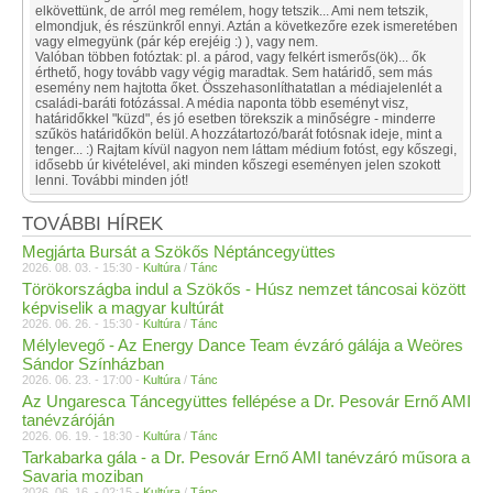
elkövettünk, de arról meg remélem, hogy tetszik... Ami nem tetszik,
elmondjuk, és részünkről ennyi. Aztán a következőre ezek ismeretében
vagy elmegyünk (pár kép erejéig :) ), vagy nem.
Valóban többen fotóztak: pl. a párod, vagy felkért ismerős(ök)... ők
érthető, hogy tovább vagy végig maradtak. Sem határidő, sem más
esemény nem hajtotta őket. Összehasonlíthatatlan a médiajelenlét a
családi-baráti fotózással. A média naponta több eseményt visz,
határidőkkel "küzd", és jó esetben törekszik a minőségre - minderre
szűkös határidőkön belül. A hozzátartozó/barát fotósnak ideje, mint a
tenger... :) Rajtam kívül nagyon nem láttam médium fotóst, egy kőszegi,
idősebb úr kivételével, aki minden kőszegi eseményen jelen szokott
lenni. További minden jót!
TOVÁBBI HÍREK
Megjárta Bursát a Szökős Néptáncegyüttes
2026. 08. 03. - 15:30 -
Kultúra
/
Tánc
Törökországba indul a Szökős - Húsz nemzet táncosai között
képviselik a magyar kultúrát
2026. 06. 26. - 15:30 -
Kultúra
/
Tánc
Mélylevegő - Az Energy Dance Team évzáró gálája a Weöres
Sándor Színházban
2026. 06. 23. - 17:00 -
Kultúra
/
Tánc
Az Ungaresca Táncegyüttes fellépése a Dr. Pesovár Ernő AMI
tanévzáróján
2026. 06. 19. - 18:30 -
Kultúra
/
Tánc
Tarkabarka gála - a Dr. Pesovár Ernő AMI tanévzáró műsora a
Savaria moziban
2026. 06. 16. - 02:15 -
Kultúra
/
Tánc