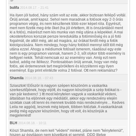
:D
bulifa
2014.08.17. - 21:41
Ha ilyen jól tudod, hány szám volt az este, akkor biztosan fellépő voltál.
Örülj annak, amit kapsz. Sehol nem maradnak a fotósok egy 2-3 órás
programon végig, és nem készítenek több ezer képet róla. Egyrészt,
mert nem fizetik meg érte őket (ha jól értettem, itt is önszántából ment
ki a fotós), másrészt nem kis munka van még utána a képekkel. A mai
okostelefonos korszak persze leredukálta a fotóminőség és a jó fotó
fogalmát, de attól még, aki ad magára, az órákat fordít még a fotók
kidolgozására. Nem mindegy, hogy hány fotóból mennyi időt tölt még
utána ezzel. Ahogy a médiumok fotósait ismerem, ráadásul egy este
nem is egy programon vannak, hanem 2-3, sőt olykor több esemény is
befigyel nekik. Tehát nemcsak ez az esemény van. Amíg ezt nem
tudod, addig ne ítélkezz. Pontosabban örülj annak, hogy van még
fotós, aki érdemesnek tart megörökíteni és közzétenni egy ilyen
eseményt. Egy print elintézte volna 2 fotóval. Ott nem reklamálsz?
Shamila
2014.08.18. - 07:43
Sziasztok! Először is nagyon szépen köszönöm a vaskarika
szerkesztőjének, hogy eljött, és nagyon köszönjük a szép fotókat is -
van pár kedvenc! :) Itt most kénytelen vagyok a vaskarikát védeni,
általában ha eljönnek egy médiától, akkor egy rendezvény elején
szoktak csak ott lenni és mennek tovább más rendezvényre.... Kedves
Leila ne aggódj, lesznek még képek, többen fotóztak. A vaskarikának
pedig még egyszer köszönöm, hogy ott volt, és köszönjük a
megjelenést!
BLH
2014.08.18. - 10:11
Köszi Shamila, de nem kell "védeni" minket, pláne nem "kénytelenül",
hiszen az égvilágon nem követtünk el semmit. :DDD Illetve