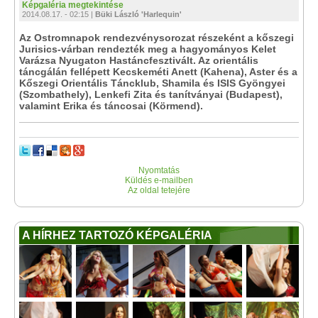
Képgaléria megtekintése
2014.08.17. - 02:15 |
Büki László 'Harlequin'
Az Ostromnapok rendezvénysorozat részeként a kőszegi
Jurisics-várban rendezték meg a hagyományos Kelet
Varázsa Nyugaton Hastáncfesztivált. Az orientális
táncgálán fellépett Kecskeméti Anett (Kahena), Aster és a
Kőszegi Orientális Táncklub, Shamila és ISIS Gyöngyei
(Szombathely), Lenkefi Zita és tanítványai (Budapest),
valamint Erika és táncosai (Körmend).
Nyomtatás
Küldés e-mailben
Az oldal tetejére
A HÍRHEZ TARTOZÓ KÉPGALÉRIA