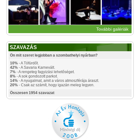
További galériák
SZAVAZÁS
Ön mit szeret legjobban a szombathelyi nyárban?
10%
- A Tófürdőt.
42%
- A Savaria Karnevált.
7%
- A rengeteg fagyizási lehetőséget.
8%
- A sok gondozott parkot.
14%
- A nyugalmat, amit a város atmoszférája áraszt.
20%
- Csak az számít, hogy igazán meleg legyen.
Összesen 1954 szavazat