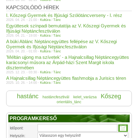
KAPCSOLÓDÓ HÍREK
I. Kőszegi Gyermek és Ifjúsági Szólótáncverseny - I. rész
2026. 04. 24. - 21:00 -
Kultúra
/
Tánc
Együttesek színpadi bemutatója az V. Kőszegi Gyermek és
Ifjúsági Néptáncfesztiválon
2026. 04. 21. - 19:00 -
Kultúra
/
Tánc
A büki Ablánc Néptáncegyüttes fellépése az V. Kőszegi
Gyermek és Ifjúsági Néptáncfesztiválon
2026. 04. 20. - 01:00 -
Kultúra
/
Tánc
'Méltán ujjong ma szívetek' - a Hajnalcsillag Néptáncegyüttes
karácsonyi műsora az Árpád-házi Szent Margit iskola
dísztermében
2025. 12. 23. - 03:30 -
Kultúra
/
Tánc
A Hajnalcsillag Néptáncegyüttes flashmobja a Jurisics téren
2025. 10. 26. - 14:00 -
Kultúra
/
Tánc
hastánc
Kőszeg
hastáncfesztivál
kelet_varázsa
orientális_tánc
PROGRAMKERESŐ
Időpont:
Helyszín: