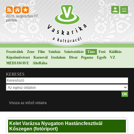
2026. augusztus 07.
péntek
Fesztiválok
Zene
Film
Színház
Színésztükör
Tánc
Fotó
Kiállítás
Képzőművészet
Karnevál
Irodalom
Divat
Pegazus
Egyéb
VZ
MEDIAWAVE
AlteRába
KERESÉS
Vissza az előző oldalra
Kelet Varázsa Nyugaton Hastáncfesztivál
Kőszegen (fotóriport)