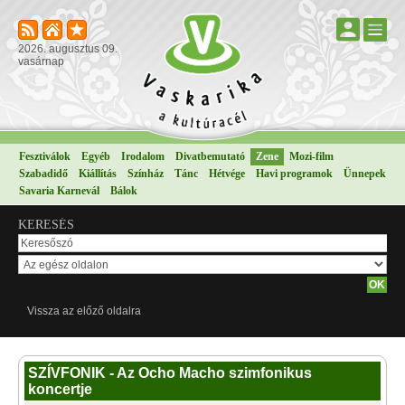
2026. augusztus 09.
vasárnap
Fesztiválok
Egyéb
Irodalom
Divatbemutató
Zene
Mozi-film
Szabadidő
Kiállítás
Színház
Tánc
Hétvége
Havi programok
Ünnepek
Savaria Karnevál
Bálok
KERESÉS
Vissza az előző oldalra
SZÍVFONIK - Az Ocho Macho szimfonikus
koncertje