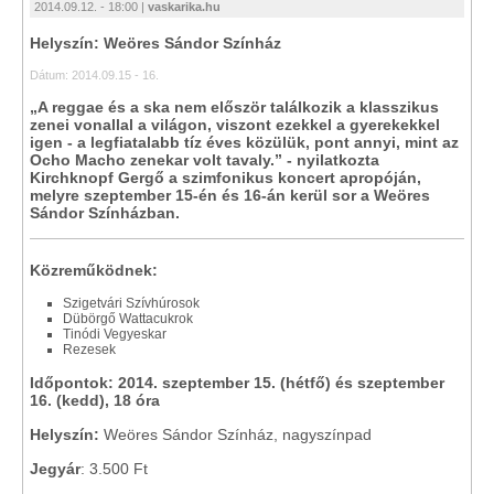
2014.09.12. - 18:00 |
vaskarika.hu
Helyszín: Weöres Sándor Színház
Dátum: 2014.09.15 - 16.
„A reggae és a ska nem először találkozik a klasszikus
zenei vonallal a világon, viszont ezekkel a gyerekekkel
igen - a legfiatalabb tíz éves közülük, pont annyi, mint az
Ocho Macho zenekar volt tavaly.” - nyilatkozta
Kirchknopf Gergő a szimfonikus koncert apropóján,
melyre szeptember 15-én és 16-án kerül sor a Weöres
Sándor Színházban.
Közreműködnek:
Szigetvári Szívhúrosok
Dübörgő Wattacukrok
Tinódi Vegyeskar
Rezesek
Időpontok: 2014. szeptember 15. (hétfő) és szeptember
16. (kedd), 18 óra
Helyszín:
Weöres Sándor Színház, nagyszínpad
Jegyár
: 3.500 Ft