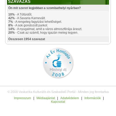
SZAVAZÁS
Ön mit szeret legjobban a szombathelyi nyárban?
10%
- A Tófürdőt.
42%
- A Savaria Karnevált.
7%
- A rengeteg fagyizási lehetőséget.
8%
- A sok gondozott parkot.
14%
- A nyugalmat, amit a város atmoszférája áraszt.
20%
- Csak az számít, hogy igazán meleg legyen.
Összesen 1954 szavazat
© 2008 Vaskarika Kulturális és Szabadidő Portál - Minden jog fenntartva
Impresszum
|
Médiaajánlat
|
Adatvédelem
|
Információk
|
Kapcsolat