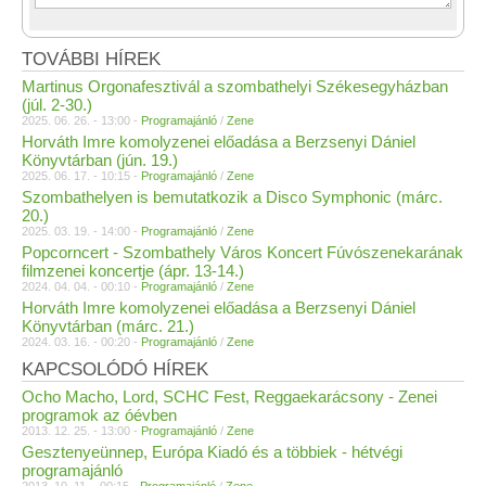
TOVÁBBI HÍREK
Martinus Orgonafesztivál a szombathelyi Székesegyházban
(júl. 2-30.)
2025. 06. 26. - 13:00 -
Programajánló
/
Zene
Horváth Imre komolyzenei előadása a Berzsenyi Dániel
Könyvtárban (jún. 19.)
2025. 06. 17. - 10:15 -
Programajánló
/
Zene
Szombathelyen is bemutatkozik a Disco Symphonic (márc.
20.)
2025. 03. 19. - 14:00 -
Programajánló
/
Zene
Popcorncert - Szombathely Város Koncert Fúvószenekarának
filmzenei koncertje (ápr. 13-14.)
2024. 04. 04. - 00:10 -
Programajánló
/
Zene
Horváth Imre komolyzenei előadása a Berzsenyi Dániel
Könyvtárban (márc. 21.)
2024. 03. 16. - 00:20 -
Programajánló
/
Zene
KAPCSOLÓDÓ HÍREK
Ocho Macho, Lord, SCHC Fest, Reggaekarácsony - Zenei
programok az óévben
2013. 12. 25. - 13:00 -
Programajánló
/
Zene
Gesztenyeünnep, Európa Kiadó és a többiek - hétvégi
programajánló