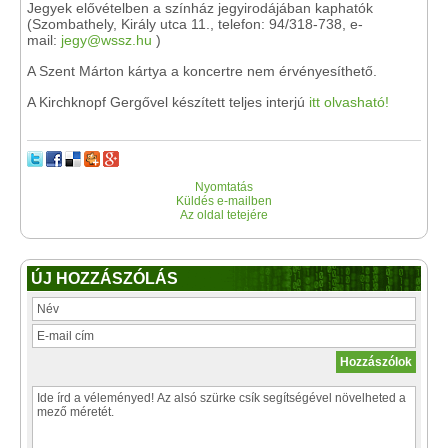
Jegyek elővételben a színház jegyirodájában kaphatók
(Szombathely, Király utca 11., telefon: 94/318-738, e-
mail:
jegy@wssz.hu
)
A Szent Márton kártya a koncertre nem érvényesíthető.
A Kirchknopf Gergővel készített teljes interjú
itt olvasható!
Nyomtatás
Küldés e-mailben
Az oldal tetejére
ÚJ HOZZÁSZÓLÁS