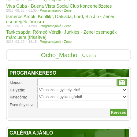
2013. 10. 11. - 00:15 -
Programajánló
/
Zene
Viva Cuba - Buena Vista Social Club koncertelőzetes
2013. 06. 23. - 01:30 -
Programajánló
/
Zene
Ismerős Arcok, Konflikt, Dalriada, Lord, Bin Jip - Zenei
csemegék júniusra
2013. 06. 05. - 13:00 -
Programajánló
/
Zene
Tankcsapda, Rómeó Vérzik, Junkies - Zenei csemegék
márciusra (frissítve)
2013. 03. 19. - 18:15 -
Programajánló
/
Zene
Ocho_Macho
Szívfonik
PROGRAMKERESŐ
Időpont:
Helyszín:
Kategória:
Esemény neve:
GALÉRIA AJÁNLÓ