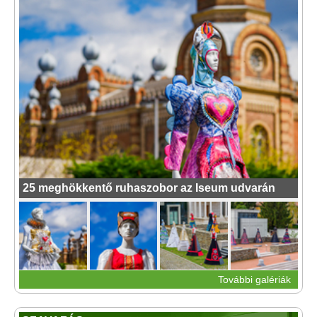
25 meghökkentő ruhaszobor az Iseum udvarán
További galériák