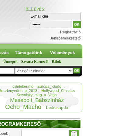
BELÉPÉS
:
Regisztráció
Jelszóemlékeztető
ozás
Támogatóink
Vélemények
Ünnepek
Savaria Karnevál
Bálok
csintekerintő
Európa_Kiadó
Gesztenyeünnep_2013
Hollywood_Classics
Kowalsky_meg_a_Vega
Mesebolt_Bábszínház
Ocho_Macho
Tankcsapda
ROGRAMKERESŐ
pont: