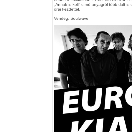
„Annak is kell" című anyagról több dalt i
órai kezdettel.
Vendég: Soulwave