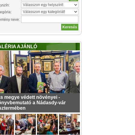
yszín:
egória:
emény neve:
ALÉRIA AJÁNLÓ
s megye védett növényei -
nyvbemutató a Nádasdy-vár
sztermében