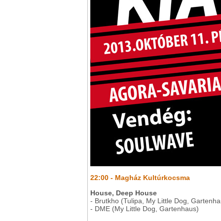
22:00 - Magház Kultúrkocsma
House, Deep House
- Brutkho (Tulipa, My Little Dog, Gartenha
- DME (My Little Dog, Gartenhaus)