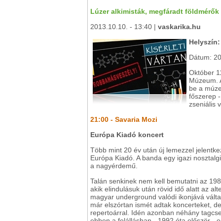
Lúzer alkimisták, megfáradt földmérők 
2013.10.10. - 13:40 |
vaskarika.hu
Helyszín:
Dátum: 20
Október 1
Múzeum. A
be a múzeu
főszerep 
zseniális
21:00 - Savaria Mozi
Európa Kiadó koncert
Több mint 20 év után új lemezzel jelentk
Európa Kiadó. A banda egy igazi nosztalgia
a nagyérdemű.
Talán senkinek nem kell bemutatni az 198
akik elindulásuk után rövid idő alatt az 
magyar underground valódi ikonjává válta
már elszórtan ismét adtak koncerteket, de
repertoárral. Idén azonban néhány tagcser
ebben a felállásban - 1992 óta először - 