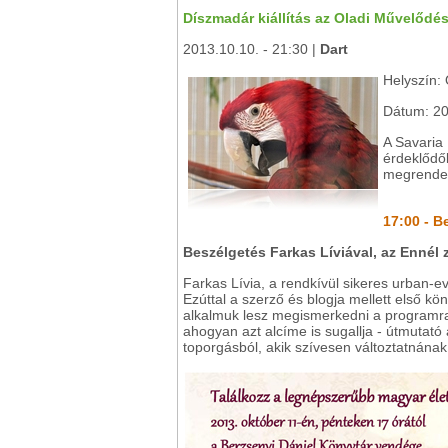
Díszmadár kiállítás az Oladi Művelődés
2013.10.10. - 21:30 |
Dart
Helyszín: 
Dátum: 20
A Savaria
érdeklődő
megrendez
17:00 - B
Beszélgetés Farkas Líviával, az Ennél 
Farkas Lívia, a rendkívül sikeres urban-
Ezúttal a szerző és blogja mellett első kö
alkalmuk lesz megismerkedni a programra
ahogyan azt alcíme is sugallja - útmutató
toporgásból, akik szívesen változtatnának