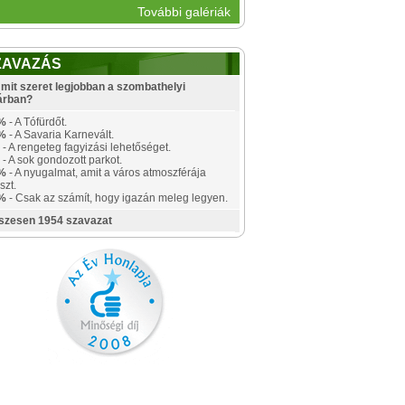
További galériák
ZAVAZÁS
mit szeret legjobban a szombathelyi
árban?
%
- A Tófürdőt.
%
- A Savaria Karnevált.
- A rengeteg fagyizási lehetőséget.
- A sok gondozott parkot.
%
- A nyugalmat, amit a város atmoszférája
szt.
%
- Csak az számít, hogy igazán meleg legyen.
szesen 1954 szavazat