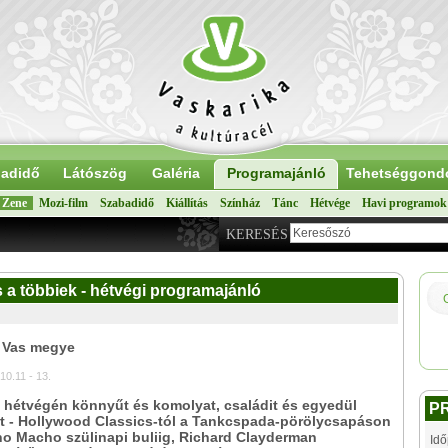
adidő
Látószög
Galéria
Programajánló
Tehetséggond
Zene
Mozi-film
Szabadidő
Kiállítás
Színház
Tánc
Hétvége
Havi programok
KERESÉS
a többiek - hétvégi programajánló
: Vas megye
10.11 - 13.
 hétvégén könnyűt és komolyat, családit és egyedül
P
t - Hollywood Classics-tól a Tankcspada-pörölycsapáson
ho Macho szülinapi buliig, Richard Clayderman
Idő