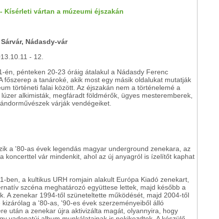
- Kísérleti vártan a múzeumi éjszakán
 Sárvár, Nádasdy-vár
13.10.11 - 12.
1-én, pénteken 20-23 óráig átalakul a Nádasdy Ferenc
 főszerep a tanároké, akik most egy másik oldalukat mutatják
m történeti falai között. Az éjszakán nem a történelemé a
- lúzer alkimisták, megfáradt földmérők, ügyes mesteremberek,
 vándorművészek várják vendégeiket.
ezik a '80-as évek legendás magyar underground zenekara, az
 koncerttel vár mindenkit, ahol az új anyagról is ízelítőt kaphat
1-ben, a kultikus URH romjain alakult Európa Kiadó zenekart,
alternatív szcéna meghatározó együttese lettek, majd később a
k. A zenekar 1994-től szüneteltette működését, majd 2004-től
 kizárólag a '80-as, '90-es évek szerzeményeiből álló
e után a zenekar újra aktivizálta magát, olyannyira, hogy
egy vadonatúj album munkálatainak is nekikezdtek. A készülő,