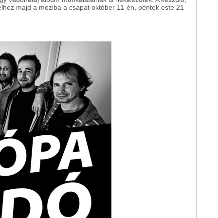
s elhoz majd a moziba a csapat október 11-én, péntek este 21