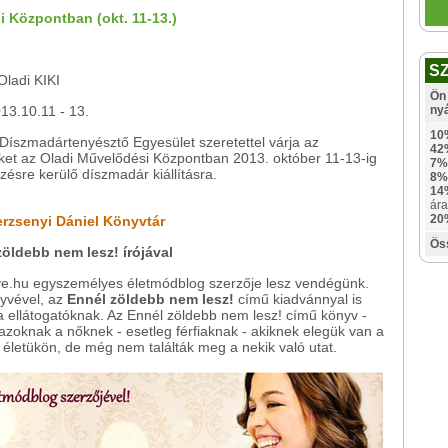
i Központban (okt. 11-13.)
S
Oladi KIKI
Ön 
13.10.11 - 13.
ny
10
 Díszmadártenyésztő Egyesület szeretettel várja az
42
ket az Oladi Művelődési Központban 2013. október 11-13-ig
7%
ésre kerülő díszmadár kiállításra.
8%
14
ára
20
erzsenyi Dániel Könyvtár
Ös
zöldebb nem lesz! írójával
eve.hu egyszemélyes életmódblog szerzője lesz vendégünk.
nyvével, az
Ennél zöldebb nem lesz!
című kiadvánnyal is
 ellátogatóknak. Az Ennél zöldebb nem lesz! című könyv -
 azoknak a nőknek - esetleg férfiaknak - akiknek elegük van a
 életükön, de még nem találták meg a nekik való utat.