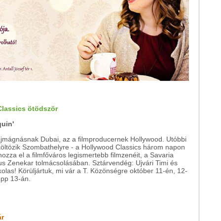
Classics ötödször
quin'
ajmágnásnak Dubai, az a filmproducernek Hollywood. Utóbbi
költözik Szombathelyre - a Hollywood Classics három napon
hozza el a filmfőváros legismertebb filmzenéit, a Savaria
us Zenekar tolmácsolásában. Sztárvendég: Ujvári Timi és
olas! Körüljártuk, mi vár a T. Közönségre október 11-én, 12-
épp 13-án.
ár