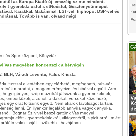
etétől az Európa Kiadó új lemezéig szinte mindent.
Hel
ilvit gyerekdalostul s etNoéstul, Gesztenyeünnepet
tával, Karakkal, Makámmal, LST-vel, hiphopot DSP-vel és
Kat
ndrással. Tovább is van, olvasd még!
Es
G
ési és Sportközpont, Könyvtár
lvi Vas megyében koncertezik a hétvégén
: BLH, Váradi Levente, Falus Kriszta
árkultusszal ellentétben egy elérhető, megfogható, hús-vér
retnék maradni, a magam erényeivel és hibáival együtt. Arra
, hogy igényes, szép muzsikát játsszunk a gyermekeknek,
Va
s, emberközeli, a zenét, a dalokat, verseket közelhozó,
ljes egy órát töltsünk együtt. Nem akarok távolságot tartani,
Kö
elenség lenni. Én ilyenkor legalább annyira vagyok anyuka,
dí
esnő." Bognár Szilvivel beszélgettünk Vas megyei
gramja előtt - gyermekdalokról, világzenéről, s picit arról, miért
próféta valaki saját - szűkebb - hazájában.