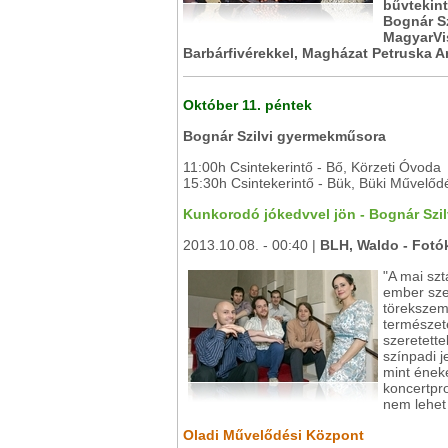
bűvtekint
Bognár Sz
MagyarVis
Barbárfivérekkel, Magházat Petruska A
Október 11. péntek
Bognár Szilvi gyermekműsora
11:00h Csintekerintő - Bő, Körzeti Óvoda
15:30h Csintekerintő - Bük, Büki Művelőd
Kunkorodó jókedvvel jön - Bognár Szi
2013.10.08. - 00:40 |
BLH, Waldo - Fotók
"A mai szt
ember sze
törekszem
természete
szeretette
színpadi j
mint ének
koncertpro
nem lehet 
Oladi Művelődési Központ