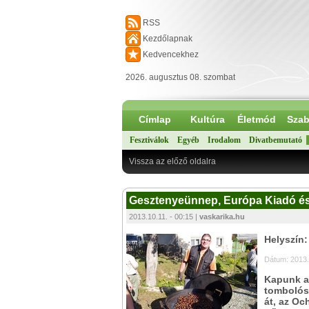
RSS
Kezdőlapnak
Kedvencekhez
2026. augusztus 08. szombat
Címlap
Kultúra
Életmód
Szab
Fesztiválok
Egyéb
Irodalom
Divatbemutató
Vissza az előző oldalra
Gesztenyeünnep, Európa Kiadó és 
2013.10.11. - 00:15 |
vaskarika.hu
Helyszín
Dátum: 2013.
Kapunk a
tombolós
át, az Oc