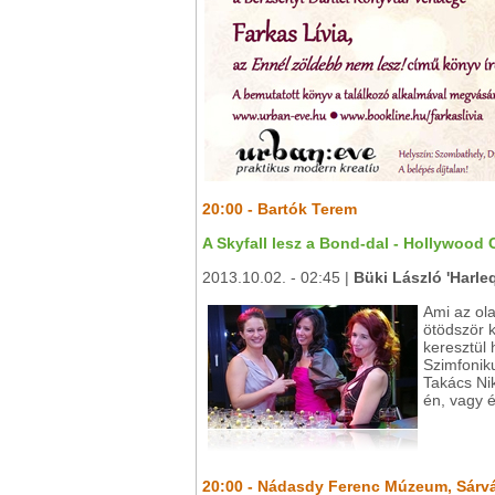
20:00 - Bartók Terem
A Skyfall lesz a Bond-dal - Hollywood 
2013.10.02. - 02:45 |
Büki László 'Harle
Ami az ol
ötödször 
keresztül 
Szimfonik
Takács Nik
én, vagy 
20:00 - Nádasdy Ferenc Múzeum, Sárv