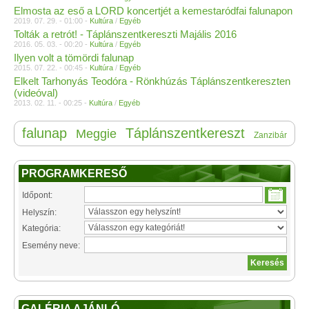
Elmosta az eső a LORD koncertjét a kemestaródfai falunapon
2019. 07. 29. - 01:00 -
Kultúra
/
Egyéb
Tolták a retrót! - Táplánszentkereszti Majális 2016
2016. 05. 03. - 00:20 -
Kultúra
/
Egyéb
Ilyen volt a tömördi falunap
2015. 07. 22. - 00:45 -
Kultúra
/
Egyéb
Elkelt Tarhonyás Teodóra - Rönkhúzás Táplánszentkereszten
(videóval)
2013. 02. 11. - 00:25 -
Kultúra
/
Egyéb
falunap
Táplánszentkereszt
Meggie
Zanzibár
PROGRAMKERESŐ
Időpont:
Helyszín:
Kategória:
Esemény neve:
GALÉRIA AJÁNLÓ