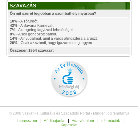
SZAVAZÁS
Ön mit szeret legjobban a szombathelyi nyárban?
10%
- A Tófürdőt.
42%
- A Savaria Karnevált.
7%
- A rengeteg fagyizási lehetőséget.
8%
- A sok gondozott parkot.
14%
- A nyugalmat, amit a város atmoszférája áraszt.
20%
- Csak az számít, hogy igazán meleg legyen.
Összesen 1954 szavazat
© 2008 Vaskarika Kulturális és Szabadidő Portál - Minden jog fenntartva
Impresszum
|
Médiaajánlat
|
Adatvédelem
|
Információk
|
Kapcsolat