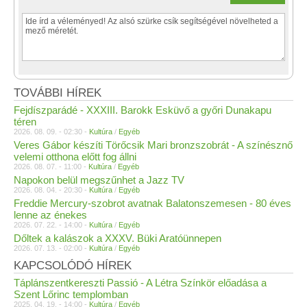
TOVÁBBI HÍREK
Fejdíszparádé - XXXIII. Barokk Esküvő a győri Dunakapu
téren
2026. 08. 09. - 02:30 -
Kultúra
/
Egyéb
Veres Gábor készíti Törőcsik Mari bronzszobrát - A színésznő
velemi otthona előtt fog állni
2026. 08. 07. - 11:00 -
Kultúra
/
Egyéb
Napokon belül megszűnhet a Jazz TV
2026. 08. 04. - 20:30 -
Kultúra
/
Egyéb
Freddie Mercury-szobrot avatnak Balatonszemesen - 80 éves
lenne az énekes
2026. 07. 22. - 14:00 -
Kultúra
/
Egyéb
Dőltek a kalászok a XXXV. Büki Aratóünnepen
2026. 07. 13. - 02:00 -
Kultúra
/
Egyéb
KAPCSOLÓDÓ HÍREK
Táplánszentkereszti Passió - A Létra Színkör előadása a
Szent Lőrinc templomban
2025. 04. 19. - 14:00 -
Kultúra
/
Egyéb