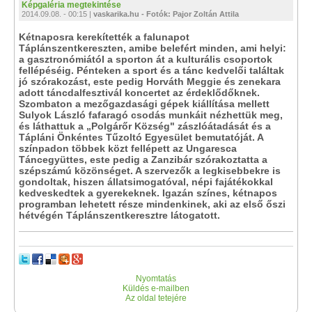
Képgaléria megtekintése
2014.09.08. - 00:15 |
vaskarika.hu - Fotók: Pajor Zoltán Attila
Kétnaposra kerekítették a falunapot
Táplánszentkereszten, amibe belefért minden, ami helyi:
a gasztronómiától a sporton át a kulturális csoportok
fellépéséig. Pénteken a sport és a tánc kedvelői találtak
jó szórakozást, este pedig Horváth Meggie és zenekara
adott táncdalfesztivál koncertet az érdeklődőknek.
Szombaton a mezőgazdasági gépek kiállítása mellett
Sulyok László fafaragó csodás munkáit nézhettük meg,
és láthattuk a „Polgárőr Község" zászlóátadását és a
Tápláni Önkéntes Tűzoltó Egyesület bemutatóját. A
színpadon többek közt fellépett az Ungaresca
Táncegyüttes, este pedig a Zanzibár szórakoztatta a
szépszámú közönséget. A szervezők a legkisebbekre is
gondoltak, hiszen állatsimogatóval, népi fajátékokkal
kedveskedtek a gyerekeknek. Igazán színes, kétnapos
programban lehetett része mindenkinek, aki az első őszi
hétvégén Táplánszentkeresztre látogatott.
Nyomtatás
Küldés e-mailben
Az oldal tetejére