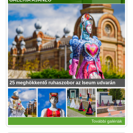
25 meghökkentő ruhaszobor az Iseum udvarán
További galériák