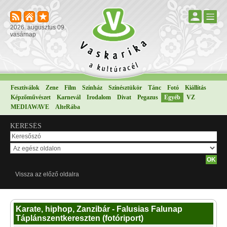
2026. augusztus 09.
vasárnap
Fesztiválok
Zene
Film
Színház
Színésztükör
Tánc
Fotó
Kiállítás
Képzőművészet
Karnevál
Irodalom
Divat
Pegazus
Egyéb
VZ
MEDIAWAVE
AlteRába
KERESÉS
Vissza az előző oldalra
Karate, hiphop, Zanzibár - Falusias Falunap
Táplánszentkereszten (fotóriport)