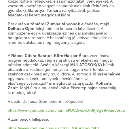
köszöntötte a fellépőket, elszármazottakat, vendégeket. A
vacsorát követően vegyes csapatok alakultak (felnőttek és
gyerekek),
Baranyai Tamara
irányításával, játékos
feladatokat kellett megoldani időre.
Ezek után
a tömördi Zumba táncosok
előadása, majd
Delhusa Gjon
felejthetetlen koncertje következett. A
könnyűzene egyik kiválósága színes dallamvilágával jó
hangulatot teremtett. A hallgatóság jó kedvvel énekelte az
ismerős dalokat és még megannyi slágert.
A
Répce Citera Barátok Köre
Haizler Ákos
vezetésével,
magyar népdalokat, régi és új stílusú énekeket és magyar
nótákat adott elő. Aztán a
kőszegi
MULATÓSOK(K)
hívták
utcabálra a közönséget, melyet a nagyon várt Tombola
szakított csak meg egy rövid időre. A tombola f
őnyereménye
egy malacka volt, amelynek neveléséhez az
első"segélycsomagot" is megkapta az új gazda,
Kollarits
Zsolt.
Majd újra a mulatásé volt a főszerep hajnalhasadtáig,
ki-meddig bírta!
Videók: Delhusa Gjon tömördi fellépéséről:
https://www.youtube.com/channel/UC2weAxN0Fj9gY9wlaqd6rbw
A Zumbások fellépése:
https://www.youtube.com/watch?v=fGEeSmouMCc