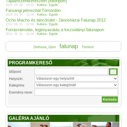
Táplánszentkereszten (fotóriport)
2014. 09. 08. - 00:15 -
Kultúra
/
Egyéb
Farsangi jelmezbál Tömördön
2014. 03. 04. - 22:30 -
Kultúra
/
Egyéb
Ocho Macho és táncőrület - Jánosházai Falunap 2012
2012. 08. 21. - 02:00 -
Kultúra
/
Egyéb
Forrásrámolás, legényavatás a kiszsidányi falunapon
2012. 05. 31. - 01:00 -
Kultúra
/
Egyéb
falunap
Delhusa_Gjon
Tömörd
PROGRAMKERESŐ
Időpont:
Helyszín:
Kategória:
Esemény neve:
GALÉRIA AJÁNLÓ