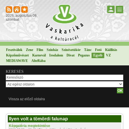
2026. augusztus 08.
szombat
Fesztiválok
Zene
Film
Színház
Színésztükör
Tánc
Fotó
Kiállítás
Képzőművészet
Karnevál
Irodalom
Divat
Pegazus
Egyéb
VZ
MEDIAWAVE
AlteRába
KERESÉS
Vissza az előző oldalra
Ilyen volt a tömördi falunap
Képgaléria megtekintése