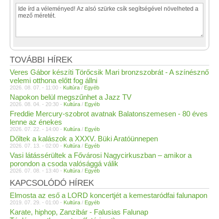
TOVÁBBI HÍREK
Veres Gábor készíti Törőcsik Mari bronzszobrát - A színésznő
velemi otthona előtt fog állni
2026. 08. 07. - 11:00 -
Kultúra
/
Egyéb
Napokon belül megszűnhet a Jazz TV
2026. 08. 04. - 20:30 -
Kultúra
/
Egyéb
Freddie Mercury-szobrot avatnak Balatonszemesen - 80 éves
lenne az énekes
2026. 07. 22. - 14:00 -
Kultúra
/
Egyéb
Dőltek a kalászok a XXXV. Büki Aratóünnepen
2026. 07. 13. - 02:00 -
Kultúra
/
Egyéb
Vasi látássérültek a Fővárosi Nagycirkuszban – amikor a
porondon a csoda valósággá válik
2026. 07. 08. - 13:40 -
Kultúra
/
Egyéb
KAPCSOLÓDÓ HÍREK
Elmosta az eső a LORD koncertjét a kemestaródfai falunapon
2019. 07. 29. - 01:00 -
Kultúra
/
Egyéb
Karate, hiphop, Zanzibár - Falusias Falunap