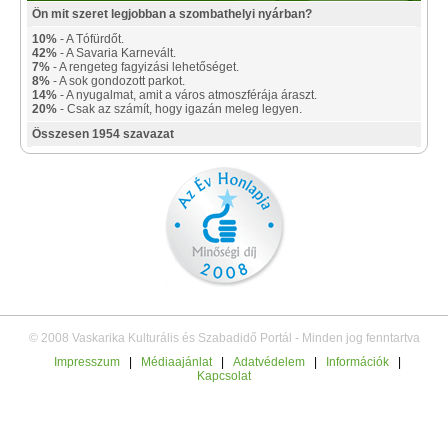
Ön mit szeret legjobban a szombathelyi nyárban?
10%
- A Tófürdőt.
42%
- A Savaria Karnevált.
7%
- A rengeteg fagyizási lehetőséget.
8%
- A sok gondozott parkot.
14%
- A nyugalmat, amit a város atmoszférája áraszt.
20%
- Csak az számít, hogy igazán meleg legyen.
Összesen 1954 szavazat
© 2008 Vaskarika Kulturális és Szabadidő Portál - Minden jog fenntartva
Impresszum
|
Médiaajánlat
|
Adatvédelem
|
Információk
|
Kapcsolat