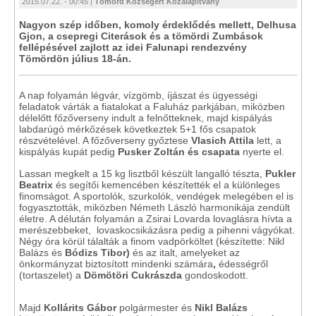
2015.07.22. - 00:45 |
Tömörd Községért Közalapítvány
Nagyon szép időben, komoly érdeklődés mellett, Delhusa
Gjon, a csepregi Citerások és a tömördi Zumbások
fellépésével zajlott az idei Falunapi rendezvény
Tömördön július 18-án.
A nap folyamán légvár, vízgömb, íjászat és ügyességi
feladatok várták a fiatalokat a Faluház parkjában, miközben
délelőtt főzőverseny indult a felnőtteknek, majd kispályás
labdarúgó mérkőzések következtek 5+1 fős csapatok
részvételével. A főzőverseny győztese
Vlasich Attila
lett, a
kispályás kupát pedig
Pusker Zoltán és csapata
nyerte el.
Lassan megkelt a 15 kg lisztből készült langalló tészta,
Pukler
Beatrix
és segítői kemencében készítették el a különleges
finomságot. A sportolók, szurkolók, vendégek melegében el is
fogyasztották, miközben Németh László harmonikája zendült
életre. A délután folyamán a Zsirai Lovarda lovaglásra hívta a
merészebbeket, lovaskocsikázásra pedig a pihenni vágyókat.
Négy óra körül tálalták a finom vadpörköltet (készítette: Nikl
Balázs és
Bódizs Tibor)
és az italt, amelyeket az
önkormányzat biztosított mindenki számára
,
édességről
(tortaszelet) a
Dömötöri Cukrászda
gondoskodott.
Majd
Kollárits Gábor
polgármester és
Nikl Balázs