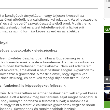
Kat
Es
t a kondigépek árnyékában, vagy teljesen kiveszett az
 ókori görögök is a calisthenic-kel edzettek. Az elnevezése is
" és sténos „erő" szavak összetételéből ered. A calisthenic
t testsúlyunkat és a test tehetetlenségét a fizikai erő
G
ic magas szintű formája képes az erő és az atletikus
lőnyei
kséges a gyakorlatok elvégzéséhez
lyen tökéletes összhangban állna a függetlenség és a
korlatok mesterének a teste a tornaterme. Ha mégis szükséges
te minden háztartásban megtalálhatók. Nem kell edzőterem,
l akkorára, amekkorát a saját testünk elfoglal. A gyakorlatok
kalmazza: a gravitációt. A másik előnye, hogy ingyen van.
 sincs szükség, és nem kell tagsági díjat sem fizetni. Soha.
An
s, funkcionális képességeket fejleszti ki
dzés.
A természetben az emberi testnek nem kell egy-két kezes
tása előtt a testnek meg kell tanulnia saját magát mozgatni. A
 hogy könnyen hordozza a felsőtest súlyát; a hátnak és a
ni vagy tolni a testet. A calisthenic gyakorlatok végzése során
erősebbek, ügyesebbek és rugalmasabbak leszünk.