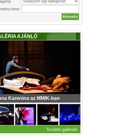
egória:
emény neve:
ALÉRIA AJÁNLÓ
na Karenina az MMIK-ban
További galériák