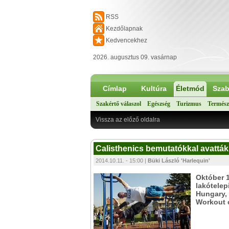
RSS
Kezdőlapnak
Kedvencekhez
2026. augusztus 09. vasárnap
Címlap
Kultúra
Életmód
Szab
Szakértő válaszol
Egészség
Turizmus
Termész
Vissza az előző oldalra
Calisthenics bemutatókkal avatták
2014.10.11. - 15:00 |
Büki László 'Harlequin'
Október 1
lakótelep
Hungary, 
Workout c