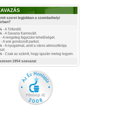
ZAVAZÁS
mit szeret legjobban a szombathelyi
árban?
%
- A Tófürdőt.
%
- A Savaria Karnevált.
- A rengeteg fagyizási lehetőséget.
- A sok gondozott parkot.
%
- A nyugalmat, amit a város atmoszférája
szt.
%
- Csak az számít, hogy igazán meleg legyen.
szesen 1954 szavazat