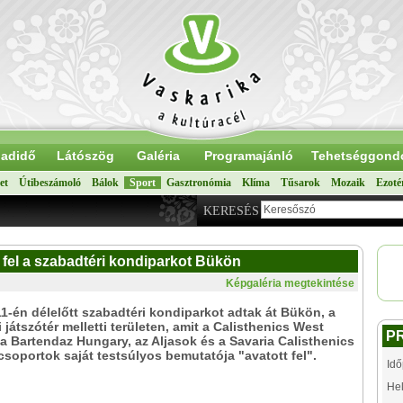
adidő
Látószög
Galéria
Programajánló
Tehetséggond
et
Útibeszámoló
Bálok
Sport
Gasztronómia
Klíma
Tűsarok
Mozaik
Ezoté
KERESÉS
 fel a szabadtéri kondiparkot Bükön
Képgaléria megtekintése
1-én délelőtt szabadtéri kondiparkot adtak át Bükön, a
i játszótér melletti területen, amit a Calisthenics West
P
a Bartendaz Hungary, az Aljasok és a Savaria Calisthenics
soportok saját testsúlyos bemutatója "avatott fel".
Idő
Hel