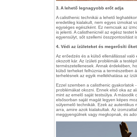
3. A lehető legnagyobb erőt adja
A calisthenic technikái a lehető leghatéko
eredetileg kialakult, nem egyes izmokat 
egységes egészként. Ez nemcsak az izmok,
is jelenti. A calisthenicnél az egész teste
egyensúlyt, sőt szellemi összpontosítást is
4. Védi az ízületeket és megerősíti őket
Az erőedzés és a külső ellenállással val
okozott kár. Az ízületi problémák a testép
természetellenesek. Annak érdekében, ho
külső terheket felhúznia a természetben
terhelésnek az egyik mellékhatása az ízü
Ezzel szemben a calisthenic gyakorlatok -
problémákat okozni. Ennek első oka az al
mint az emelő saját testsúlya. A második o
elsősorban saját magát legyen képes mozg
súlyemelő technikák. Ezek az autentikus
arra, amire azok kialakultak. Az izomzat
meggyengülnek vagy megkopnak, és adott