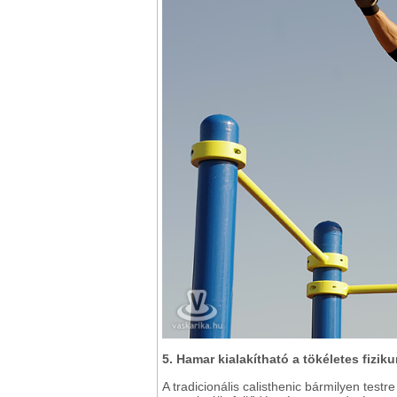
5. Hamar kialakítható a tökéletes fizik
A tradicionális calisthenic bármilyen testr