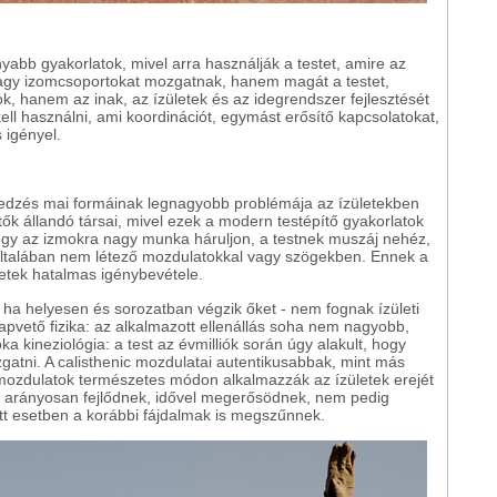
nyabb gyakorlatok, mivel arra használják a testet, amire az
vagy izomcsoportokat mozgatnak, hanem magát a testet,
 hanem az inak, az ízületek és az idegrendszer fejlesztését
t kell használni, ami koordinációt, egymást erősítő kapcsolatokat,
 igényel.
ó edzés mai formáinak legnagyobb problémája az ízületekben
ítők állandó társai, mivel ezek a modern testépítő gyakorlatok
gy az izmokra nagy munka háruljon, a testnek muszáj nehéz,
 általában nem létező mozdulatokkal vagy szögekben. Ennek a
letek hatalmas igénybevétele.
 ha helyesen és sorozatban végzik őket - nem fognak ízületi
apvető fizika: az alkalmazott ellenállás soha nem nagyobb,
ka kineziológia: a test az évmilliók során úgy alakult, hogy
atni. A calisthenic mozdulatai autentikusabbak, mint más
 mozdulatok természetes módon alkalmazzák az ízületek erejét
tal arányosan fejlődnek, idővel megerősödnek, nem pedig
 esetben a korábbi fájdalmak is megszűnnek.