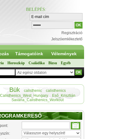
BELÉPÉS
:
Regisztráció
Jelszóemlékeztető
ozás
Támogatóink
Vélemények
ria
Horoszkóp
Családika
Bizsu
Egyéb
Bük
calisthenic
calisthenics
Calisthenics_West_Hungary
Eső_Krisztián
Savaria_Calisthenics_Workout
ROGRAMKERESŐ
pont:
yszín: