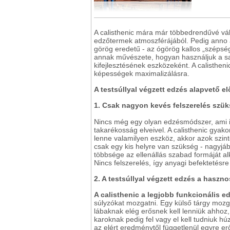
A calisthenic mára már többedrendűvé vál
edzőtermek atmoszférájából. Pedig anno az
görög eredetű - az ógörög kallos „szépség
annak művészete, hogyan használjuk a sajá
kifejlesztésének eszközeként. A calisthen
képességek maximalizálásra.
A testsúllyal végzett edzés alapvető e
1. Csak nagyon kevés felszerelés szü
Nincs még egy olyan edzésmódszer, ami i
takarékosság elveivel. A calisthenic gya
lenne valamilyen eszköz, akkor azok szin
csak egy kis helyre van szükség - nagyjábó
többsége az ellenállás szabad formáját al
Nincs felszerelés, így anyagi befektetésre
2. A testsúllyal végzett edzés a haszno
A calisthenic a legjobb funkcionális e
súlyzókat mozgatni. Egy külső tárgy mozga
lábaknak elég erősnek kell lenniük ahhoz,
karoknak pedig fel vagy el kell tudniuk húz
az elért eredménytől függetlenül egyre 