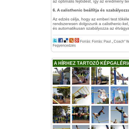
az optimális fejlődést, így az eredmény t
6. A calisthenic beállítja és szabályozz
Az edzés célja, hogy az emberi test tökél
rendszeresen dolgozunk a calisthenic-kel, 
és automatikusan szabályozza az étvágya
Forrás: Forrás: Paul „ Coach” 
Fegyencedzés
A HÍRHEZ TARTOZÓ KÉPGALÉRI