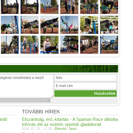
TOVÁBBI HÍREK
ürdő
Elszántság, erő, kitartás - A Spartan Race állította
kihívás elé az extrém sportok gladiátorait
2026. 07. 19. - 17:30 -
Életmód
/
Sport