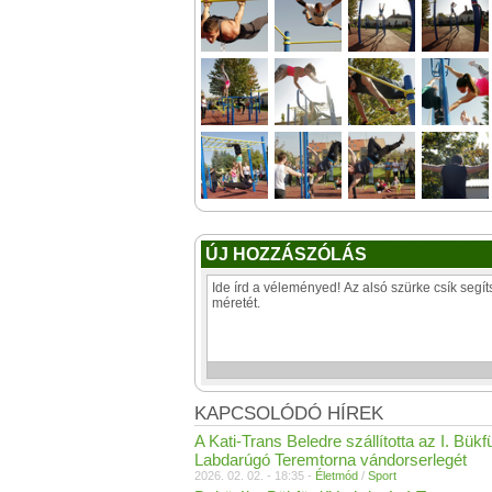
ÚJ HOZZÁSZÓLÁS
KAPCSOLÓDÓ HÍREK
A Kati-Trans Beledre szállította az I. Bükf
Labdarúgó Teremtorna vándorserlegét
2026. 02. 02. - 18:35 -
Életmód
/
Sport