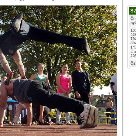
S
Ön 
ny
10
42
7%
8%
14
ára
20
Ös