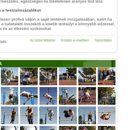
ermészetes, egészséges és tökéletesen arányos test lesz.
a a testzsírszázalékot
etesen profivá váljon a saját testének mozgatásában, ezért ha
a tudatalatti összeköti a kisebb testsúlyt a könnyebb edzéssel,
t és az étkezési szokásokat.
Az oldal tetejére
Küldés e-mailben
Nyomtatás
Wade:
A