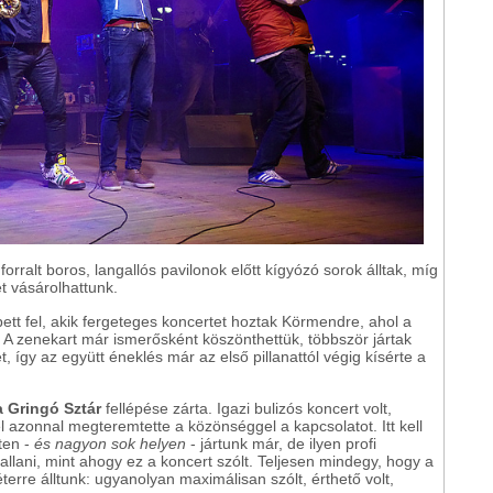
orralt boros, langallós pavilonok előtt kígyózó sorok álltak, míg
t vásárolhattunk.
ett fel, akik fergeteges koncertet hoztak Körmendre, ahol a
r. A zenekart már ismerősként köszönthettük, többször jártak
 így az együtt éneklés már az első pillanattól végig kísérte a
a Gringó Sztár
fellépése zárta. Igazi bulizós koncert volt,
l azonnal megteremtette a közönséggel a kapcsolatot. Itt kell
ten -
és nagyon sok helyen
- jártunk már, de ilyen profi
llani, mint ahogy ez a koncert szólt. Teljesen mindegy, hogy a
éterre álltunk: ugyanolyan maximálisan szólt, érthető volt,