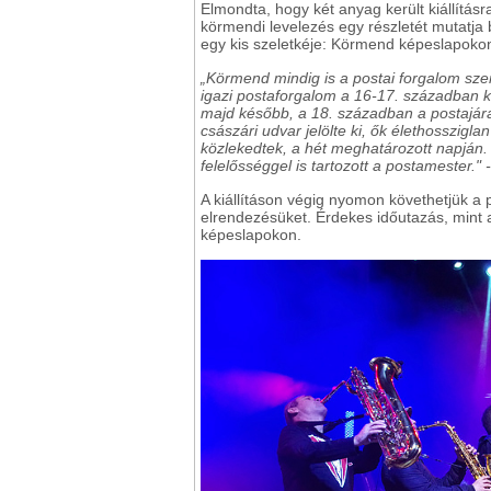
Elmondta, hogy két anyag került kiállításr
körmendi levelezés egy részletét mutatja
egy kis szeletkéje: Körmend képeslapoko
„Körmend mindig is a postai forgalom szem
igazi postaforgalom a 16-17. században kez
majd később, a 18. században a postajára
császári udvar jelölte ki, ők élethosszigl
közlekedtek, a hét meghatározott napján. 
felelősséggel is tartozott a postamester." 
A kiállításon végig nyomon követhetjük a p
elrendezésüket. Érdekes időutazás, mint a
képeslapokon.