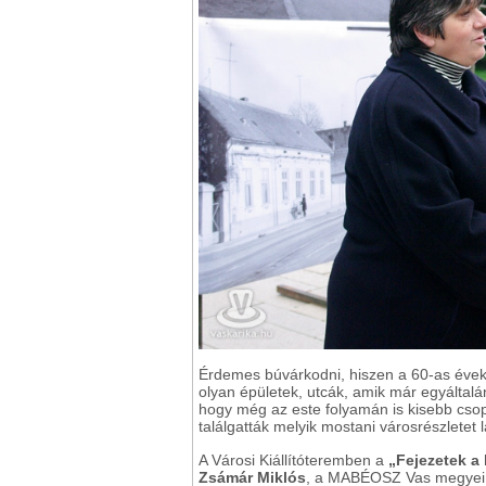
Érdemes búvárkodni, hiszen a 60-as évek
olyan épületek, utcák, amik már egyáltalá
hogy még az este folyamán is kisebb csopor
találgatták melyik mostani városrészletet l
A Városi Kiállítóteremben a
„Fejezetek a
Zsámár Miklós
, a MABÉOSZ Vas megyei e