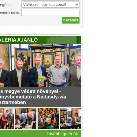
egória:
emény neve:
ALÉRIA AJÁNLÓ
s megye védett növényei -
nyvbemutató a Nádasdy-vár
sztermében
További galériák