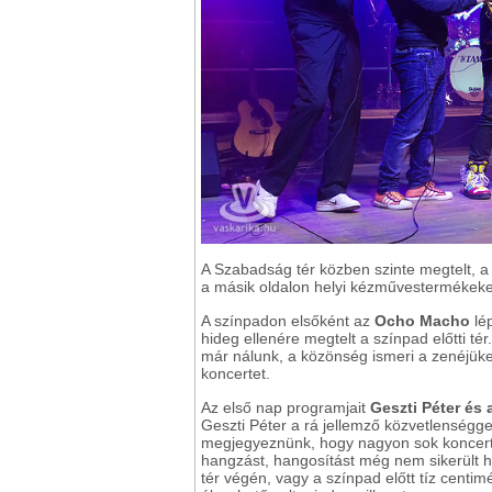
A Szabadság tér közben szinte megtelt, a f
a másik oldalon helyi kézművestermékeke
A színpadon elsőként az
Ocho Macho
lép
hideg ellenére megtelt a színpad előtti té
már nálunk, a közönség ismeri a zenéjüket,
koncertet.
Az első nap programjait
Geszti Péter és 
Geszti Péter a rá jellemző közvetlenségge
megjegyeznünk, hogy nagyon sok koncer
hangzást, hangosítást még nem sikerült ha
tér végén, vagy a színpad előtt tíz centim