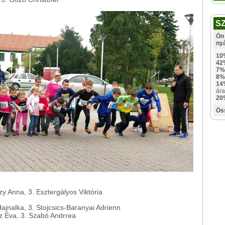
S
Ön 
ny
10
42
7%
8%
14
ára
20
Ös
y Anna, 3. Esztergályos Viktória
Hajnalka, 3. Stojcsics-Baranyai Adrienn
z Éva, 3. Szabó Andrrea