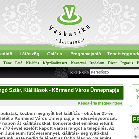
adidő
Látószög
Galéria
Programajánló
Tehetséggond
Tánc
Fotó
Kiállítás
Képzőművészet
Karnevál
Irodalom
Divat
Pegazus
E
KERESÉS
ngó Sztár, Kiállítások - Körmend Város Ünnepnapja
G
Képgaléria megtekintése
 buliztak, közben megnyílt két kiállítás - október 25-én
zdetét a Körmend Város Ünnepnapja rendezvénysorozat,
P
 napon át kiállításokkal, koncertekkel emlékezhetünk
y 770 évvel ezelőtt kapott városi rangot a település. Az
Idő
n Jubileumi futóversennyel, kiállítás-megnyitókkal
Hel
ttünk, este pedig fellépett az Ocho Macho, valamint