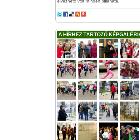
élvezhető volt minden pillanata.
A HÍRHEZ TARTOZÓ KÉPGALÉRI