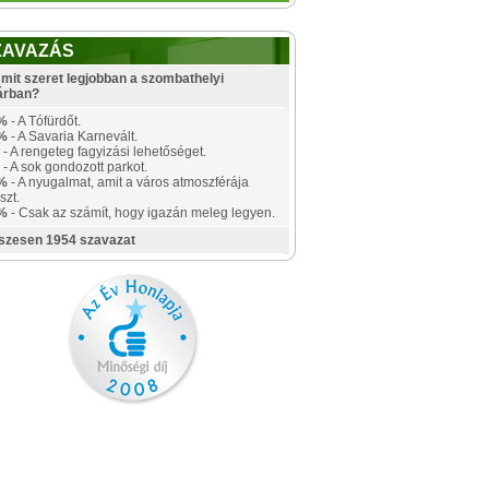
ZAVAZÁS
mit szeret legjobban a szombathelyi
árban?
%
- A Tófürdőt.
%
- A Savaria Karnevált.
- A rengeteg fagyizási lehetőséget.
- A sok gondozott parkot.
%
- A nyugalmat, amit a város atmoszférája
szt.
%
- Csak az számít, hogy igazán meleg legyen.
szesen 1954 szavazat