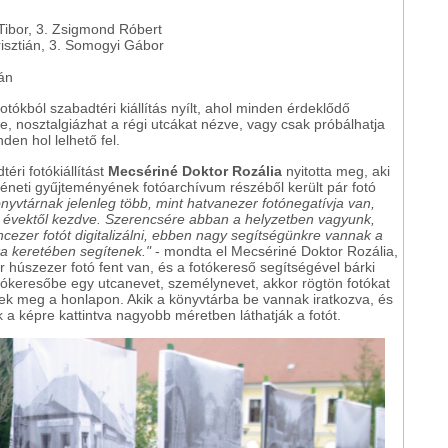
Tibor, 3. Zsigmond Róbert
isztián, 3. Somogyi Gábor
tán
tókból szabadtéri kiállítás nyílt, ahol minden érdeklődő
be, nosztalgiázhat a régi utcákat nézve, vagy csak próbálhatja
den hol lelhető fel.
éri fotókiállítást
Mecsériné Doktor Rozália
nyitotta meg, aki
rténeti gyűjteményének fotóarchívum részéből került pár fotó
önyvtárnak jelenleg több, mint hatvanezer fotónegatívja van,
as évektől kezdve. Szerencsére abban a helyzetben vagyunk,
cezer fotót digitalizálni, ebben nagy segítségünkre vannak a
a keretében segítenek."
- mondta el Mecsériné Doktor Rozália,
 húszezer fotó fent van, és a fotókereső segítségével bárki
otókeresőbe egy utcanevet, személynevet, akkor rögtön fotókat
nek meg a honlapon. Akik a könyvtárba be vannak iratkozva, és
k a képre kattintva nagyobb méretben láthatják a fotót.