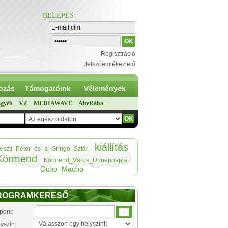
BELÉPÉS
:
Regisztráció
Jelszóemlékeztető
ozás
Támogatóink
Vélemények
gyéb
VZ
MEDIAWAVE
AlteRába
kiállítás
eszti_Péter_és_a_Gringó_Sztár
Körmend
Körmend_Város_Ünnepnapja
Ocho_Macho
ROGRAMKERESŐ
pont:
yszín: