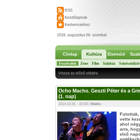
RSS
Kezdőlapnak
Kedvencekhez
2026. augusztus 08. szombat
Címlap
Kultúra
Életmód
Szab
Fesztiválok
Zene
Film
Színház
Színésztükör
Vissza az előző oldalra
Ocho Macho, Geszti Péter és a Gri
(1. nap)
2014.10.26. - 02:00 |
Waldo
Futottak,
vette ke
ahol négy
arra, hog
első napo
emlékezhe