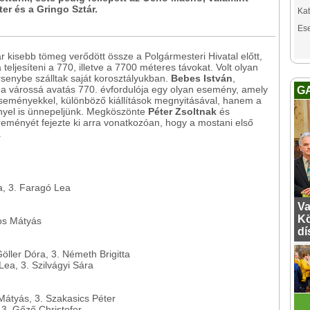
ter és a Gringo Sztár.
Kat
Es
r kisebb tömeg verődött össze a Polgármesteri Hivatal előtt,
 teljesíteni a 770, illetve a 7700 méteres távokat. Volt olyan
rsenybe szálltak saját korosztályukban.
Bebes István
,
 várossá avatás 770. évfordulója egy olyan esemény, amely
G
eseményekkel, különböző kiállítások megnyitásával, hanem a
nnyel is ünnepeljünk. Megköszönte
Péter Zsoltnak
és
eményét fejezte ki arra vonatkozóan, hogy a mostani első
.
a, 3. Faragó Lea
Va
Kö
os Mátyás
dí
öller Dóra, 3. Németh Brigitta
ea, 3. Szilvágyi Sára
Mátyás, 3. Szakasics Péter
3. Gőző Christofer