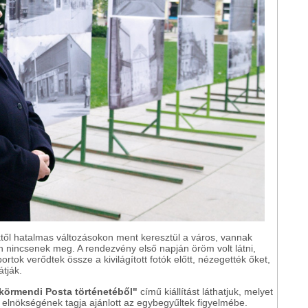
től hatalmas változásokon ment keresztül a város, vannak
n nincsenek meg. A rendezvény első napján öröm volt látni,
tok verődtek össze a kivilágított fotók előtt, nézegették őket,
átják.
 körmendi Posta történetéből"
című kiállítást láthatjuk, melyet
lnökségének tagja ajánlott az egybegyűltek figyelmébe.