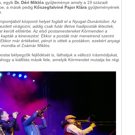
a, egyik
Dr. Déri Miklós
gyűjteménye amely a 19 századi
 be, a másik pedig
Kőszegfalviné Pajor Klára
gyűjteményének
n.
pontjából központi helyet foglalt el a Nyugat-Dunántúlon. Az
dett virágozni, addig csak futár illetve hadiposták léteztek,
t került előtérbe. Az első postamestereket Körmenden a
an kapták a kinevezést. Ekkor a posták már menetrend szerint
Ekkor már értékeket, pénzt is vittek a postákon, ezekért anyagi
-
mondta el Zsámár Miklós.
ostai bélyegzők fejlődését is, láthatjuk a változó írásmódjukat,
hogy a kiállítás másik fele, amelyik Körmendet mutatja be régi