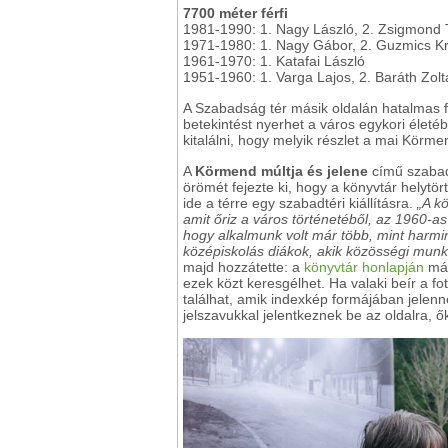
7700 méter férfi
1981-1990: 1. Nagy László, 2. Zsigmond 
1971-1980: 1. Nagy Gábor, 2. Guzmics Kr
1961-1970: 1. Katafai László
1951-1960: 1. Varga Lajos, 2. Baráth Zol
A Szabadság tér másik oldalán hatalmas fo
betekintést nyerhet a város egykori életé
kitalálni, hogy melyik részlet a mai Körmen
A
Körmend múltja és jelene
című szabadt
örömét fejezte ki, hogy a könyvtár helytö
ide a térre egy szabadtéri kiállításra.
„A k
amit őriz a város történetéből, az 1960-
hogy alkalmunk volt már több, mint harmin
középiskolás diákok, akik közösségi munk
majd hozzátette: a
könyvtár honlapján
már
ezek közt keresgélhet. Ha valaki beír a f
találhat, amik indexkép formájában jelen
jelszavukkal jelentkeznek be az oldalra, ő