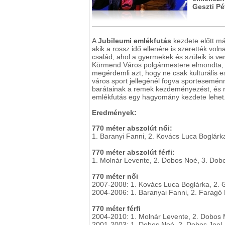
Geszti Pé
A
Jubileumi emlékfutás
kezdete előtt má
akik a rossz idő ellenére is szerették volna
család, ahol a gyermekek és szüleik is ve
Körmend Város polgármestere elmondta, a
megérdemli azt, hogy ne csak kulturális 
város sport jellegénél fogva sportesemé
barátainak a remek kezdeményezést, és r
emlékfutás egy hagyomány kezdete lehet
Eredmények:
770 méter abszolút női:
1. Baranyi Fanni, 2. Kovács Luca Boglárk
770 méter abszolút férfi:
1. Molnár Levente, 2. Dobos Noé, 3. Dob
770 méter női
2007-2008: 1. Kovács Luca Boglárka, 2. G
2004-2006: 1. Baranyai Fanni, 2. Faragó L
770 méter férfi
2004-2010: 1. Molnár Levente, 2. Dobos 
2001-2003: 1. Dobos Noé, 2. Dobos Joel, 