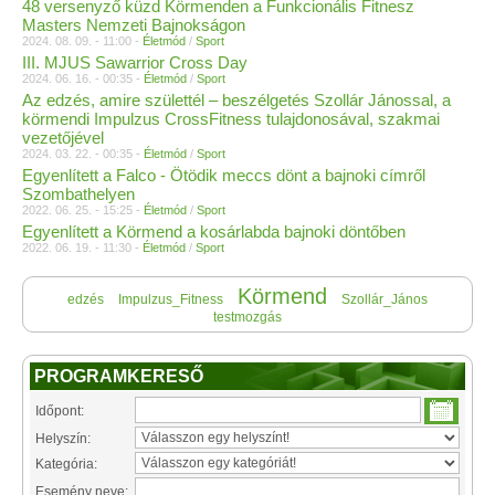
48 versenyző küzd Körmenden a Funkcionális Fitnesz
Masters Nemzeti Bajnokságon
2024. 08. 09. - 11:00 -
Életmód
/
Sport
III. MJUS Sawarrior Cross Day
2024. 06. 16. - 00:35 -
Életmód
/
Sport
Az edzés, amire születtél – beszélgetés Szollár Jánossal, a
körmendi Impulzus CrossFitness tulajdonosával, szakmai
vezetőjével
2024. 03. 22. - 00:35 -
Életmód
/
Sport
Egyenlített a Falco - Ötödik meccs dönt a bajnoki címről
Szombathelyen
2022. 06. 25. - 15:25 -
Életmód
/
Sport
Egyenlített a Körmend a kosárlabda bajnoki döntőben
2022. 06. 19. - 11:30 -
Életmód
/
Sport
Körmend
edzés
Impulzus_Fitness
Szollár_János
testmozgás
PROGRAMKERESŐ
Időpont:
Helyszín:
Kategória:
Esemény neve: