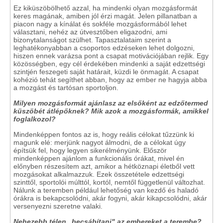
Ez kiküszöbölhető azzal, ha mindenki olyan mozgásformát
keres magának, amiben jól érzi magát. Jelen pillanatban a
piacon nagy a kínálat és sokféle mozgásformából lehet
választani, nehéz az útvesztőben eligazodni, ami
bizonytalanságot szülhet. Tapasztalataim szerint a
leghatékonyabban a csoportos edzéseken lehet dolgozni,
hiszen ennek varázsa pont a csapat motivációjában rejlik. Egy
közösségben, egy cél érdekében mindenki a saját edzettségi
szintjén feszegeti saját határait, küzdi le önmagát. A csapat
kohézió tehát segíthet abban, hogy az ember ne hagyja abba
a mozgást és tartósan sportoljon.
Milyen mozgásformát ajánlasz az elsőként az edzőtermed
küszöbét átlépőknek? Mik azok a mozgásformák, amikkel
foglalkozol?
Mindenképpen fontos az is, hogy reális célokat tűzzünk ki
magunk elé: merjünk nagyot álmodni, de a célokat úgy
építsük fel, hogy legyen sikerélményünk. Először
mindenképpen ajánlom a funkcionális órákat, mivel én
előnyben részesítem azt, amikor a hétköznapi életből vett
mozgásokat alkalmazzuk. Ezek összetétele edzettségi
szinttől, sportolói múlttól, kortól, nemtől függetlenül változhat.
Nálunk a teremben például lehetőség van kezdő és haladó
órákra is bekapcsolódni, akár fogyni, akár kikapcsolódni, akár
versenyezni szeretne valaki.
Nehezebb télen „becsábítani" az embereket a terembe?