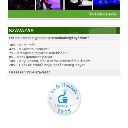
További galériák
SZAVAZÁS
Ön mit szeret legjobban a szombathelyi nyárban?
10%
- A Tófürdőt.
42%
- A Savaria Karnevált.
7%
- A rengeteg fagyizási lehetőséget.
8%
- A sok gondozott parkot.
14%
- A nyugalmat, amit a város atmoszférája áraszt.
20%
- Csak az számít, hogy igazán meleg legyen.
Összesen 1954 szavazat