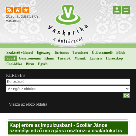
2026. augusztus 09.
vasárnap
Szakértő válaszol
Egészség
Turizmus
Természet
Útibeszámoló
Bálok
Sport
Gasztronómia
Klíma
Tűsarok
Mozaik
Ezotéria
Horoszkóp
Családika
Bizsu
Egyéb
KERESÉS
Vissza az előző oldalra
Kapj erőre az Impulzusban! - Szollár János
személyi edző mozgásra ösztönzi a családokat is