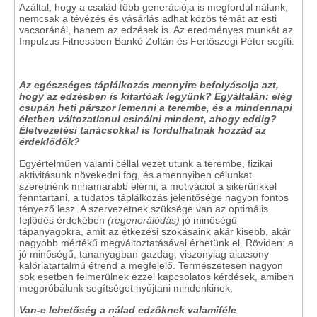
Azáltal, hogy a család több generációja is megfordul nálunk,
nemcsak a tévézés és vásárlás adhat közös témát az esti
vacsoránál, hanem az edzések is. Az eredményes munkát az
Impulzus Fitnessben Bankó Zoltán és Fertőszegi Péter segíti.
Az egészséges táplálkozás mennyire befolyásolja azt,
hogy az edzésben is kitartóak legyünk? Egyáltalán: elég
csupán heti párszor lemenni a terembe, és a mindennapi
életben változatlanul csinálni mindent, ahogy eddig?
Életvezetési tanácsokkal is fordulhatnak hozzád az
érdeklődők?
Egyértelműen valami céllal vezet utunk a terembe, fizikai
aktivitásunk növekedni fog, és amennyiben célunkat
szeretnénk mihamarabb elérni, a motivációt a sikerünkkel
fenntartani, a tudatos táplálkozás jelentősége nagyon fontos
tényező lesz. A szervezetnek szüksége van az optimális
fejlődés érdekében
(regenerálódás)
jó minőségű
tápanyagokra, amit az étkezési szokásaink akár kisebb, akár
nagyobb mértékű megváltoztatásával érhetünk el. Röviden: a
jó minőségű, tananyagban gazdag, viszonylag alacsony
kalóriatartalmú étrend a megfelelő. Természetesen nagyon
sok esetben felmerülnek ezzel kapcsolatos kérdések, amiben
megpróbálunk segítséget nyújtani mindenkinek.
Van-e lehetőség a nálad edzőknek valamiféle