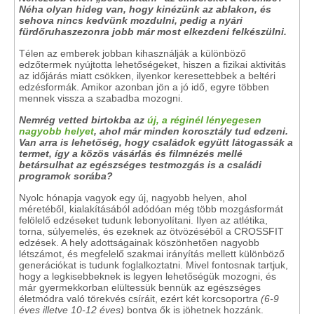
Néha olyan hideg van, hogy kinézünk az ablakon, és
sehova nincs kedvünk mozdulni, pedig a nyári
fürdőruhaszezonra jobb már most elkezdeni felkészülni.
Télen az emberek jobban kihasználják a különböző
edzőtermek nyújtotta lehetőségeket, hiszen a fizikai aktivitás
az időjárás miatt csökken, ilyenkor keresettebbek a beltéri
edzésformák. Amikor azonban jön a jó idő, egyre többen
mennek vissza a szabadba mozogni.
Nemrég vetted birtokba az
új, a réginél lényegesen
nagyobb helyet
, ahol már minden korosztály tud edzeni.
Van arra is lehetőség, hogy családok együtt látogassák a
termet, így a közös vásárlás és filmnézés mellé
betársulhat az egészséges testmozgás is a családi
programok sorába?
Nyolc hónapja vagyok egy új, nagyobb helyen, ahol
méretéből, kialakításából adódóan még több mozgásformát
felölelő edzéseket tudunk lebonyolítani. Ilyen az atlétika,
torna, súlyemelés, és ezeknek az ötvözéséből a CROSSFIT
edzések. A hely adottságainak köszönhetően nagyobb
létszámot, és megfelelő szakmai irányítás mellett különböző
generációkat is tudunk foglalkoztatni. Mivel fontosnak tartjuk,
hogy a legkisebbeknek is legyen lehetőségük mozogni, és
már gyermekkorban elültessük bennük az egészséges
életmódra való törekvés csíráit, ezért két korcsoportra
(6-9
éves illetve 10-12 éves)
bontva ők is jöhetnek hozzánk.