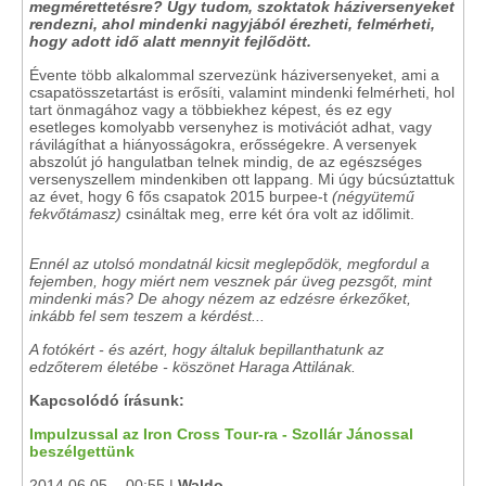
megmérettetésre? Úgy tudom, szoktatok háziversenyeket
rendezni, ahol mindenki nagyjából érezheti, felmérheti,
hogy adott idő alatt mennyit fejlődött.
Évente több alkalommal szervezünk háziversenyeket, ami a
csapatösszetartást is erősíti, valamint mindenki felmérheti, hol
tart önmagához vagy a többiekhez képest, és ez egy
esetleges komolyabb versenyhez is motivációt adhat, vagy
rávilágíthat a hiányosságokra, erősségekre. A versenyek
abszolút jó hangulatban telnek mindig, de az egészséges
versenyszellem mindenkiben ott lappang. Mi úgy búcsúztattuk
az évet, hogy 6 fős csapatok 2015 burpee-t
(négyütemű
fekvőtámasz)
csináltak meg, erre két óra volt az időlimit.
Ennél az utolsó mondatnál kicsit meglepődök, megfordul a
fejemben, hogy miért nem vesznek pár üveg pezsgőt, mint
mindenki más? De ahogy nézem az edzésre érkezőket,
inkább fel sem teszem a kérdést...
A fotókért - és azért, hogy általuk bepillanthatunk az
edzőterem életébe - köszönet Haraga Attilának.
Kapcsolódó írásunk:
Impulzussal az Iron Cross Tour-ra - Szollár Jánossal
beszélgettünk
2014.06.05. - 00:55 |
Waldo