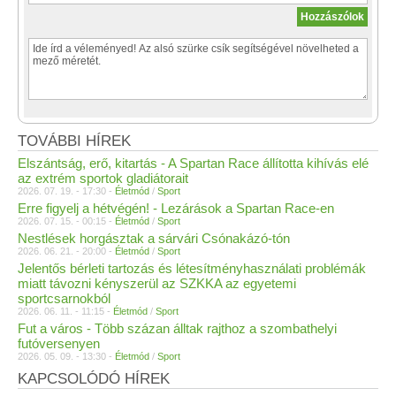
TOVÁBBI HÍREK
Elszántság, erő, kitartás - A Spartan Race állította kihívás elé
az extrém sportok gladiátorait
2026. 07. 19. - 17:30 -
Életmód
/
Sport
Erre figyelj a hétvégén! - Lezárások a Spartan Race-en
2026. 07. 15. - 00:15 -
Életmód
/
Sport
Nestlések horgásztak a sárvári Csónakázó-tón
2026. 06. 21. - 20:00 -
Életmód
/
Sport
Jelentős bérleti tartozás és létesítményhasználati problémák
miatt távozni kényszerül az SZKKA az egyetemi
sportcsarnokból
2026. 06. 11. - 11:15 -
Életmód
/
Sport
Fut a város - Több százan álltak rajthoz a szombathelyi
futóversenyen
2026. 05. 09. - 13:30 -
Életmód
/
Sport
KAPCSOLÓDÓ HÍREK