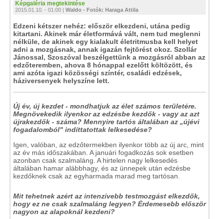
Képgaléria megtekintése
2015.01.10. - 01:00 |
Waldo - Fotók: Haraga Attila
Edzeni kétszer nehéz: először elkezdeni, utána pedig
kitartani. Akinek már életformává vált, nem tud meglenni
nélküle, de akinek egy kialakult életritmusba kell helyet
adni a mozgásnak, annak igazán fejtörést okoz. Szollár
Jánossal, Szoszóval beszélgettünk a mozgásról abban az
edzőteremben, ahova 8 hónappal ezelőtt költözött, és
ami azóta igazi közösségi színtér, családi edzések,
háziversenyek helyszíne lett.
Új év, új kezdet - mondhatjuk az élet számos területére.
Megnövekedik ilyenkor az edzésbe kezdők - vagy az azt
újrakezdők - száma? Mennyire tartós általában az „újévi
fogadalomból" indíttatottak lelkesedése?
Igen, valóban, az edzőtermekben ilyenkor több az új arc, mint
az év más időszakában. A januári fogadkozás sok esetben
azonban csak szalmaláng. A hirtelen nagy lelkesedés
általában hamar alábbhagy, és az ünnepek után edzésbe
kezdőknek csak az egyharmada marad meg tartósan.
Mit tehetnek azért az intenzívebb testmozgást elkezdők,
hogy ez ne csak szalmaláng legyen? Érdemesebb először
nagyon az alapoknál kezdeni?