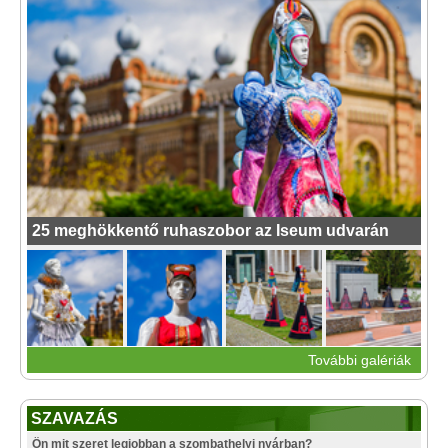
25 meghökkentő ruhaszobor az Iseum udvarán
További galériák
SZAVAZÁS
Ön mit szeret legjobban a szombathelyi nyárban?