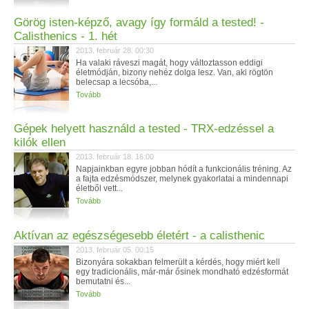
Görög isten-képző, avagy így formáld a tested! -
Calisthenics - 1. hét
2013. február 28. 00:30
Ha valaki ráveszi magát, hogy változtasson eddigi
életmódján, bizony nehéz dolga lesz. Van, aki rögtön
belecsap a lecsóba,...
Tovább
Gépek helyett használd a tested - TRX-edzéssel a
kilók ellen
2013. február 18. 16:00
Napjainkban egyre jobban hódít a funkcionális tréning. Az
a fajta edzésmódszer, melynek gyakorlatai a mindennapi
életből vett...
Tovább
Aktívan az egészségesebb életért - a calisthenic
2013. február 05. 00:15
Bizonyára sokakban felmerült a kérdés, hogy miért kell
egy tradicionális, már-már ősinek mondható edzésformát
bemutatni és...
Tovább