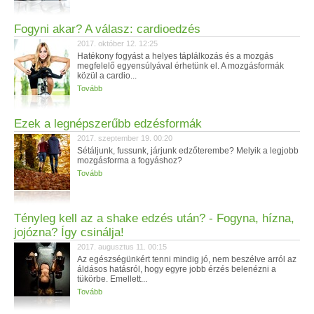
Fogyni akar? A válasz: cardioedzés
2017. október 12. 12:25
Hatékony fogyást a helyes táplálkozás és a mozgás
megfelelő egyensúlyával érhetünk el. A mozgásformák
közül a cardio...
Tovább
Ezek a legnépszerűbb edzésformák
2017. szeptember 19. 00:20
Sétáljunk, fussunk, járjunk edzőterembe? Melyik a legjobb
mozgásforma a fogyáshoz?
Tovább
Tényleg kell az a shake edzés után? - Fogyna, hízna,
jojózna? Így csinálja!
2017. augusztus 11. 00:15
Az egészségünkért tenni mindig jó, nem beszélve arról az
áldásos hatásról, hogy egyre jobb érzés belenézni a
tükörbe. Emellett...
Tovább