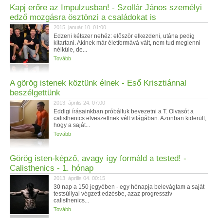
Kapj erőre az Impulzusban! - Szollár János személyi
edző mozgásra ösztönzi a családokat is
2015. január 10. 01:00
Edzeni kétszer nehéz: először elkezdeni, utána pedig
kitartani. Akinek már életformává vált, nem tud meglenni
nélküle, de...
Tovább
A görög istenek köztünk élnek - Eső Krisztiánnal
beszélgettünk
2013. április 24. 07:00
Eddigi írásainkban próbáltuk bevezetni a T. Olvasót a
calisthenics elveszettnek vélt világában. Azonban kiderült,
hogy a saját...
Tovább
Görög isten-képző, avagy így formáld a tested! -
Calisthenics - 1. hónap
2013. április 04. 00:15
30 nap a 150 jegyében - egy hónapja belevágtam a saját
testsúllyal végzett edzésbe, azaz progresszív
calisthenics...
Tovább