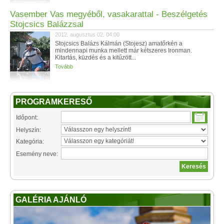
Vasember Vas megyéből, vasakarattal - Beszélgetés
Stojcsics Balázzsal
2012. augusztus 02. 04:00
Stojcsics Balázs Kálmán (Stojesz) amatőrkén a
mindennapi munka mellett már kétszeres Ironman.
Kitartás, küzdés és a kitűzött...
Tovább
PROGRAMKERESŐ
Időpont:
Helyszín:
Kategória:
Esemény neve:
GALÉRIA AJÁNLÓ