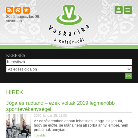
2026. augusztus 09.
vasárnap
KERESÉS
HÍREK
Jóga és rúdtánc – ezek voltak 2019 legmenőbb
sporttevékenységei
2020. január 25. 11:00
Az edzőteremben onnan lehet tudni, hogy itt a január,
hogy se előtte, se utána nem áll sorba annyi ember, nem
próbálnak annyian...
Tovább