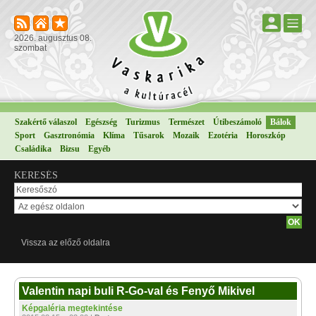
2026. augusztus 08.
szombat
Szakértő válaszol
Egészség
Turizmus
Természet
Útibeszámoló
Bálok
Sport
Gasztronómia
Klíma
Tűsarok
Mozaik
Ezotéria
Horoszkóp
Családika
Bizsu
Egyéb
KERESÉS
Vissza az előző oldalra
Valentin napi buli R-Go-val és Fenyő Mikivel
Képgaléria megtekintése