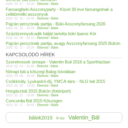
2026. 02. 17. - 22:20 -
Életmód
/
Bálok
Farsangfarki Asszonyparty - Közel 30 éve farsangolnak a
celldömölki asszonyok
2026. 02. 16. - 22:40 -
Életmód
/
Bálok
Pajzán perszónák partija - Büki Asszonyfarsang 2026
2026. 02. 15. - 20:25 -
Életmód
/
Bálok
Száztizennyolcadik bálját tartotta büki Iparos Kör
2026. 02. 09. - 02:15 -
Életmód
/
Bálok
Pajzán perszónák partija, avagy Asszonyfarsang 2025 Bükön
2025. 02. 17. - 20:30 -
Életmód
/
Bálok
KAPCSOLÓDÓ HÍREK
Szerelmesek ünnepe - Valentin Buli 2016 a Sportházban
2016. 02. 14. - 11:00 -
Életmód
/
Bálok
Nőnapi bál a kőszegi Balog Iskolában
2015. 03. 08. - 20:30 -
Életmód
/
Bálok
Csókkirály, Lyukaskő-díj, YMCA-tánc - NLG bál 2015
2015. 02. 28. - 14:00 -
Életmód
/
Bálok
Horgászbál 2015 Bükön (fotóriport)
2015. 02. 22. - 15:00 -
Életmód
/
Bálok
Concordia Bál 2015 Kőszegen
2015. 02. 17. - 00:55 -
Életmód
/
Bálok
Valentin_Bál
bálok2015
R-Go