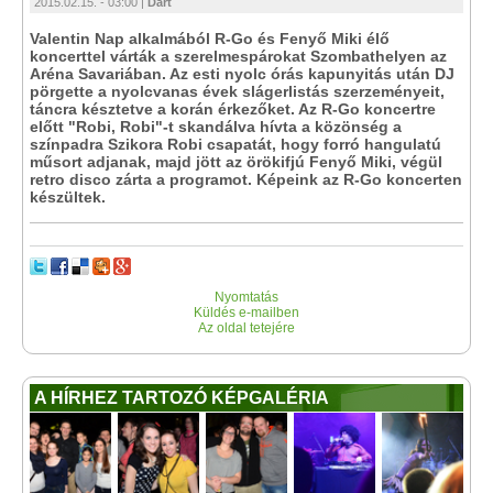
2015.02.15. - 03:00 |
Dart
Valentin Nap alkalmából R-Go és Fenyő Miki élő
koncerttel várták a szerelmespárokat Szombathelyen az
Aréna Savariában. Az esti nyolc órás kapunyitás után DJ
pörgette a nyolcvanas évek slágerlistás szerzeményeit,
táncra késztetve a korán érkezőket. Az R-Go koncertre
előtt "Robi, Robi"-t skandálva hívta a közönség a
színpadra Szikora Robi csapatát, hogy forró hangulatú
műsort adjanak, majd jött az örökifjú Fenyő Miki, végül
retro disco zárta a programot. Képeink az R-Go koncerten
készültek.
Nyomtatás
Küldés e-mailben
Az oldal tetejére
A HÍRHEZ TARTOZÓ KÉPGALÉRIA