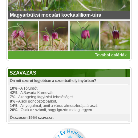
Magyarbüksi mocsári kockásliliom-túra
További galériák
SZAVAZÁS
Ön mit szeret legjobban a szombathelyi nyárban?
10%
- A Tófürdőt.
42%
- A Savaria Karnevált.
7%
- A rengeteg fagyizási lehetőséget.
8%
- A sok gondozott parkot.
14%
- A nyugalmat, amit a város atmoszférája áraszt.
20%
- Csak az számít, hogy igazán meleg legyen.
Összesen 1954 szavazat