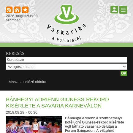
2026. augusztus 08.
szombat
KERESÉS
Vissza az előző oldalra
BÁNHEGYI ADRIENN GIUNESS-REKORD
KÍSÉRLETE A SAVARIA KARNEVÁLON
2018.08.28. - 00:30
Bánhegyi Adrienn a szombathelyi
kötélugró Giuness-rekord kísérlete
volt látható vasárnap délután a
Fórum Színpadon. A világhírű