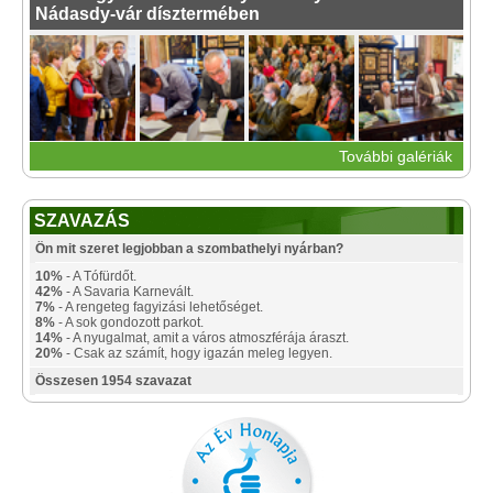
Nádasdy-vár dísztermében
További galériák
SZAVAZÁS
Ön mit szeret legjobban a szombathelyi nyárban?
10%
- A Tófürdőt.
42%
- A Savaria Karnevált.
7%
- A rengeteg fagyizási lehetőséget.
8%
- A sok gondozott parkot.
14%
- A nyugalmat, amit a város atmoszférája áraszt.
20%
- Csak az számít, hogy igazán meleg legyen.
Összesen 1954 szavazat