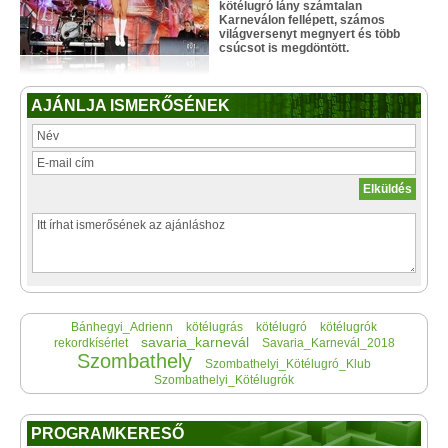
kötélugró lány számtalan
Karneválon fellépett, számos
világversenyt megnyert és több
csúcsot is megdöntött.
AJÁNLJA ISMERŐSÉNEK
Bánhegyi_Adrienn
kötélugrás
kötélugró
kötélugrók
savaria_karnevál
rekordkísérlet
Savaria_Karnevál_2018
Szombathely
Szombathelyi_Kötélugró_Klub
Szombathelyi_Kötélugrók
PROGRAMKERESŐ