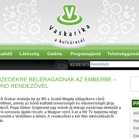
adidő
Látószög
Galéria
Programajánló
Tehetséggond
KERESÉS
IZEDEKRE BELERAGADNAK AZ EMBERBE –
OND RENDEZŐVEL
8 órakor mutatja be az M5 a Szabó Magda világsikere című
P
lmet, amely az írónő külföldi ismertségét és elismertségét járja
ndező, Papp Gábor Zsigmond egy másik új dokuja vasárnap debütált a
ró-sorozata újabb részét, a Magyar retró 3-at a Hír Tv naponta négy
Idő
smétli a Vetítőben a héten. A rendezővel a két film elkészítéséről
nk.
Hel
Kat
Es