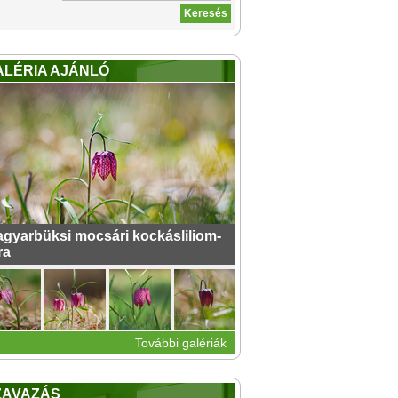
ALÉRIA AJÁNLÓ
gyarbüksi mocsári kockásliliom-
ra
További galériák
ZAVAZÁS