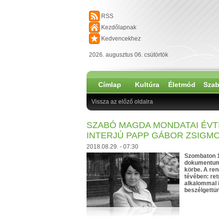
RSS
Kezdőlapnak
Kedvencekhez
2026. augusztus 06. csütörtök
Címlap
Kultúra
Életmód
Szab
Vissza az előző oldalra
SZABÓ MAGDA MONDATAI ÉVT
INTERJÚ PAPP GÁBOR ZSIGM
2018.08.29. - 07:30
Szombaton 1
dokumentumfi
körbe. A re
tévében: ret
alkalommal i
beszélgettü