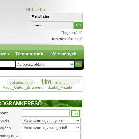
BELÉPÉS
:
Regisztráció
Jelszóemlékeztető
ozás
Támogatóink
Vélemények
film
dokumentumfilm
interjú
Papp_Gábor_Zsigmond
Szabó_Magda
ROGRAMKERESŐ
pont:
yszín:
egória:
emény neve: