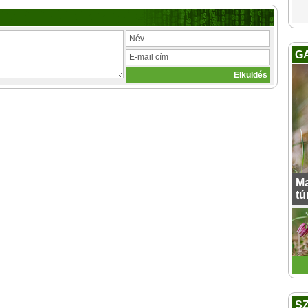
G
Ma
tú
S