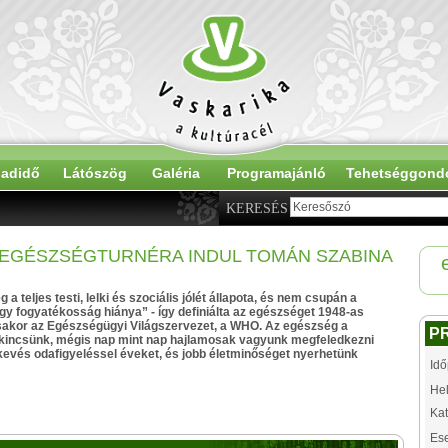
adidő
Látószög
Galéria
Programajánló
Tehetséggond
KERESÉS
- EGÉSZSÉGTURNÉRA INDUL TOMÁN SZABINA
a teljes testi, lelki és szociális jólét állapota, és nem csupán a
y fogyatékosság hiánya” - így definiálta az egészséget 1948-as
akor az Egészségügyi Világszervezet, a WHO. Az egészség a
P
kincsünk, mégis nap mint nap hajlamosak vagyunk megfeledkezni
 kevés odafigyeléssel éveket, és jobb életminőséget nyerhetünk
Idő
Hel
Kat
Es