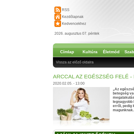
RSS
Kezdőlapnak
Kedvencekhez
2026. augusztus 07. péntek
Címlap
Kultúra
Életmód
Szab
Vissza az előző oldalra
ARCCAL AZ EGÉSZSÉG FELÉ 
2020.02.05. - 13:00
„Az egészség 
betegség vag
megalakulás
legnagyobb 
erről, pedig
magunknak.