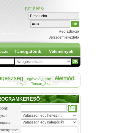
BELÉPÉS
:
Regisztráció
Jelszóemlékeztető
ozás
Támogatóink
Vélemények
egészség
életmód
egészségturné
mozgás
Tomán_Szabina
ROGRAMKERESŐ
pont:
yszín:
egória:
emény neve: