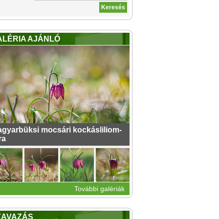
ALÉRIA AJÁNLÓ
gyarbüksi mocsári kockásliliom-
ra
További galériák
ZAVAZÁS