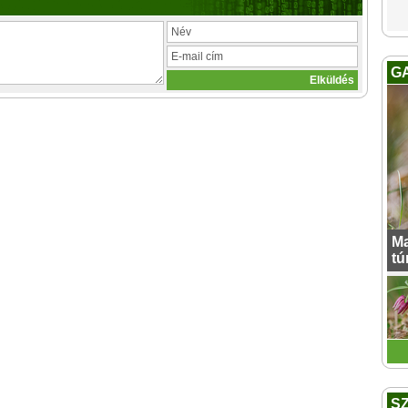
G
Ma
tú
S